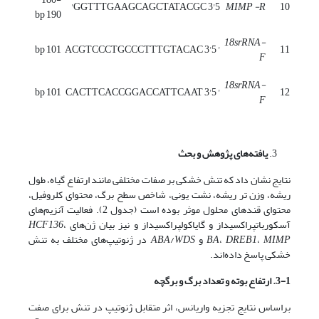
5'GGTTTGAAGCAGCTATACGC 3'
MIMP
-R
10
190 bp
18srRNA-
101 bp
' ACGTCCCTGCCCTTTGTACAC 3'5
11
F
18srRNA-
101 bp
' CACTTCACCGGACCATTCAAT 3'5
12
F
یافته‌های پژوهش و بحث
نتایج نشان داد که تنش خشکی بر صفات مختلفی مانند ارتفاع گیاه، طول
ریشه، وزن تر ریشه، نشت یونی، شاخص سطح برگ، محتوای کلروفیل،
محتوای قندهای محلول موثر بوده است (جدول 2). فعالیت آنزیم‌های
آسکوربات­پراکسیداز و گایاکول­پراکسیداز و نیز بیان ژن‌های
،
HCF136
MIMP
،
DREB1
،
BA
و
WDS
/
ABA
در ژنوتیپ‌های مختلف به تنش
خشکی پاسخ داده‌اند.
3-1. ارتفاع بوته
و تعداد برگ و برگچه
براساس نتایج تجزیه واریانس، اثر متقابل ژنوتیپ در تنش برای صفت