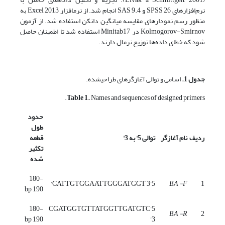
نرم‌افزارهای SPSS 26 و SAS 9.4 انجام شد. از نرم­افزار 2013 Excel به
منظور رسم نمودارهای مقایسه میانگین دانکن استفاده‌ شد. از آزمون
Kolmogorov-Smirnov در Minitab17 استفاده شد تا اطمینان حاصل
شود که خطای داده‌ها توزیع نرمال دارند.
جدول 1.
اسامی و توالی آغازگرهای طراحی­شده.
Table 1.
Names and sequences of designed primers.
حدود
طول
ردیف
نام آغازگر
توالی 5' به 3'
قطعه
تکثیر
شده
180-
5'CATTGTGGAATTGGGATGGT 3'
BA -F
1
190 bp
180-
5'CGATGGTGTTATGGTTGATGTC
BA -R
2
190 bp
3'