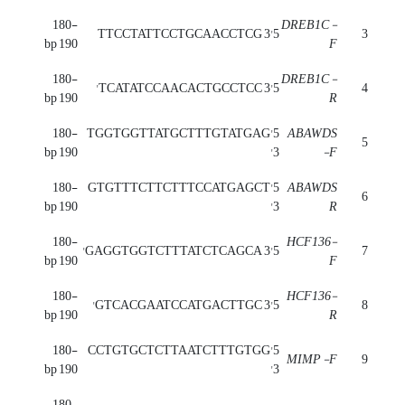
180-
DREB1C
-
5'TTCCTATTCCTGCAACCTCG 3
3
190 bp
F
180-
DREB1C
-
5'TCATATCCAACACTGCCTCC 3'
4
190 bp
R
180-
5'TGGTGGTTATGCTTTGTATGAG
ABAWDS
5
190 bp
3'
-F
180-
5'GTGTTTCTTCTTTCCATGAGCT
ABAWDS
6
190 bp
3'
R
180-
HCF136
-
5'GAGGTGGTCTTTATCTCAGCA 3'
7
190 bp
F
180-
HCF136
-
5'GTCACGAATCCATGACTTGC 3'
8
190 bp
R
180-
5'CCTGTGCTCTTAATCTTTGTGG
MIMP
-F
9
190 bp
3'
180-