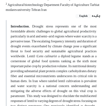
2
Agricultural biotechnology Department, Faculty of Agriculture, Tarbiat
modares university, Tehran, Iran
چکیده
English
Introduction.
Drought stress represents one of the most
formidable abiotic challenges to global agricultural productivity,
particularly in arid and semi-arid regions where water scarcity is a
pervasive issue. The escalating frequency, intensity, and duration of
drought events, exacerbated by climate change, pose a significant
threat to food security and sustainable agricultural practices
worldwide. Lentil (
Lens culinaris
), a diploid legume, stands as a
cornerstone of global food systems, ranking as the sixth most
important pulse crop by production volume. Its nutritional density,
providing substantial plant protein, complex carbohydrates, dietary
fiber, and essential micronutrients, underscores its critical role in
human diets. In Iran, where rainfed lentil cultivation is prevalent
and water scarcity is a national concern, understanding and
mitigating the adverse effects of drought on this vital crop is
paramount. This study was designed to elucidate the multifaceted
responses of lentil to varying degrees of drought stress, focusing on
two distinct genotypes: One previously identified as drought-