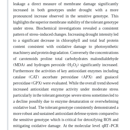
leakage, a direct measure of membrane damage, significantly
increased in both genotypes under drought, with a more
pronounced increase observed in the sensitive genotype. This
highlights the superior membrane stability of the tolerant genotype
under stress. Biochemical investigations revealed a consistent
pattern of stress-induced changes. Increasing drought intensity led
to a significant decrease in chlorophyll and total leaf protein
content, consistent with oxidative damage to photosynthetic
machinery and protein degradation. Conversely, the concentrations
of carotenoids, proline, total carbohydrates, malondialdehyde
(MDA), and hydrogen peroxide (H
O
) significantly increased.
2
2
Furthermore, the activities of key antioxidant enzymes, including
catalase (CAT), ascorbate peroxidase (APX), and guaiacol
peroxidase (GPX), were evaluated. While the overall trend showed
increased antioxidant enzyme activity under moderate stress,
particularly in the tolerant genotype, severe stress sometimes led to
a decline, possibly due to enzyme denaturation or overwhelming
oxidative load. The tolerant genotype consistently demonstrated a
more robust and sustained antioxidant defense system compared to
the sensitive genotype, which is critical for detoxifying ROS and
mitigating oxidative damage. At the molecular level, qRT-PCR