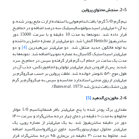
2-5. سنجش محتوای پرولین
نیم گرم (5/0 گرم) بافت اندام هوایی با استفاده از ازت مایع پودر شده، و
به آن ۱۰ میلی‌لیتر اسیدسولفوسالیسیلیک سه درصد اضافه و در حمام یخ
قرار داده شد. نمونه‌ها به مدت 10 دقیقه و با سرعت 15000 دور
سانتریفیوژ (Hettich آلمان) شد. دو میلی‌لیتر از عصاره حاصل برداشته و
به لوله فالکون جدید منتقل شد. دو میلی‌لیتر نین‌هیدرین
[4]
و دو
میلی‌لیتر اسیداستیک گلاسیال به عصاره نمونه­ها اضافه شد. نمونه‌ها به
مدت یک ساعت در حمام آب گرم قرار گرفته و سپس در حمام یخ سرد
شدند. پس از افزودن چهار میلی‌لیتر تولوئن و انجام ورتکس، جذب‌ آن در
طول موج ۵۲۰ نانومتر خوانده شد. غلظت پرولین بر حسب میکروگرم بر
میلی‌لیتر از روی منحنی استاندارد محاسبه و سپس به میکروگرم بر گرم
وزن خشک بافت تبدیل شد (Bates
., 1973).
et al
2-6. مالون‌دی‌آلدهید
[5]
مقداری برگ پودر شده با پنج میلی‌لیتر بافر فسفات­پتاسیم 1/0 مولار
مخلوط و به مدت ۱۰ دقیقه در دمای چهار درجه سانتی‌گراد و سرعت ۱۴۰۰۰
دور در دقیقه سانتریفیوژ شد. به یک میلی‌لیتر از عصاره رویی، یک
میلی‌لیتر محلول تیوباربیتوریک­اسید حاوی تری‌کلرواستیک­اسید اضافه
شد. مخلوط به مدت ۳۰ دقیقه در بن‌ماری ۹۵ درجه سانتی‌گراد قرار