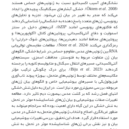
نشانگرهای آسیب اکسیداتیو نسبت به ژنوتیپ‌های حساس هستند
(Öktem
et al
., 2008). خشکی آبشارهای سیگنالینگ پیچیده‌ای را ایجاد
می‌کند که منجر به تغییر در بیان ژن می‌شود. تجزیه و تحلیل‌های
رونویسی، ژن‌های متعدد پاسخ‌دهنده به خشکسالی را شناسایی کرده‌اند
که فاکتورهای رونویسی (مانند
bZIP
)، آنزیم‌های دخیل در سنتز
اسمولیت و دفاع آنتی‌اکسیدانی، پروتئین‌های کانال (آکواپورین‌ها) و
پروتئین‌های محافظ (مانند دهیدرین‌ها، پروتئین‌های شوک حرارتی) را
رمزگذاری می‌کنند (Noor
et al
., 2024). مطالعات مقایسه‌ای توالی‌یابی
RNA بین ژنوتیپ‌های عدس مقاوم و حساس در شرایط خشکی، الگوهای
بیان ژن متفاوت مربوط به فتوسنتز، محافظت اسمزی، سیستم‌های
آنتی‌اکسیدانی، مسیرهای انتقال سیگنال و متابولیسم ثانویه را برجسته
کرده‌اند (Biju
et al
., 2023). برای درک چگونگی ترکیب مؤثر
مکانیسم‌های مختلف توسط ژنوتیپ‌های متحمل، به­ویژه پیوند تاب‌آوری
فیزیولوژیکی با مسیرهای بیوشیمیایی خاص و الگوهای بیان ژن‌های
مربوطه، بررسی عمیق‌تری مورد نیاز است. در ایران به دلیل تنش خشکی
انتهای فصل رشد که بر کشت عدس به­صورت دیم تاثیر دارد، مطالعه
تغییرات صفات بیوشیمیایی و بیان ژن‌های شناسایی­شده موثر در تحمل
به تنش خشکی در این گیاه دارای اهمیت بوده که سرانجام می­تواند به
منظور غربالگری، اصلاح و انتخاب ژنوتیپ‌های متحمل به خشکی در عدس
مورد استفاده قرار گیرد. هدف این تحقیق، بررسی تغییرات بیوشیمیایی
بیان و نیز نقش برخی ژن‌های شناسایی­شده موثر در تحمل به تنش