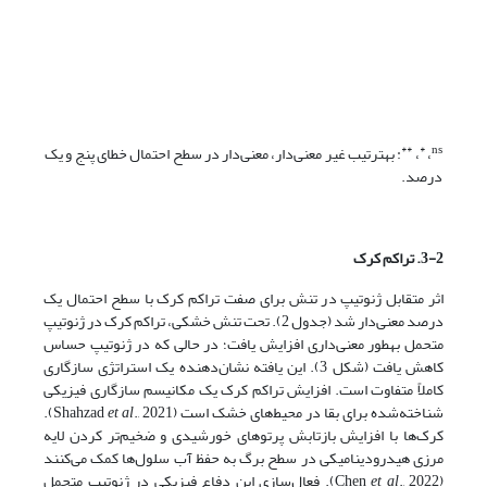
**
*
ns
،
،
: به­ترتیب غیر معنی‌دار، معنی‌دار در سطح احتمال خطای پنج و یک
درصد.
3-2. تراکم کرک
اثر متقابل ژنوتیپ در تنش برای صفت تراکم کرک با سطح احتمال یک
درصد معنی‌دار شد (جدول 2). تحت تنش خشکی، تراکم کرک در ژنوتیپ
متحمل به­طور معنی‌داری افزایش یافت؛ در حالی که در ژنوتیپ حساس
کاهش یافت (شکل 3). این یافته نشان‌دهنده یک استراتژی سازگاری
کاملاً متفاوت است. افزایش تراکم کرک یک مکانیسم سازگاری فیزیکی
شناخته‌شده برای بقا در محیط‌های خشک است (Shahzad
et al
., 2021).
کرک‌ها با افزایش بازتابش پرتوهای خورشیدی و ضخیم‌تر کردن لایه
مرزی هیدرودینامیکی در سطح برگ به حفظ آب سلول‌ها کمک می‌کنند
(Chen
et al
., 2022). فعال‌سازی این دفاع فیزیکی در ژنوتیپ متحمل