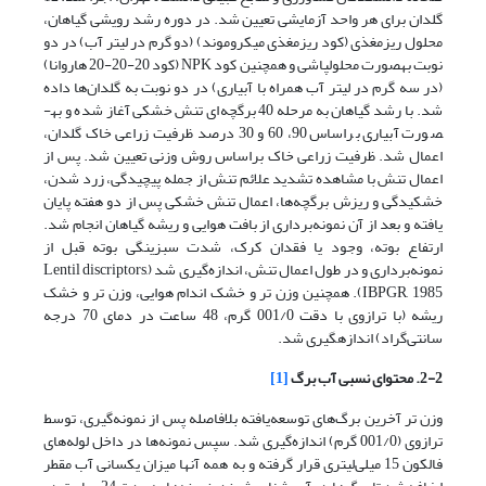
گلدان برای هر واحد آزمایشی تعیین شد. در دوره رشد رویشی گیاهان،
محلول‌ ریزمغذی (کود ریزمغذی میکروموند) (دو گرم در لیتر آب) در دو
نوبت به­صورت محلول­پاشی و همچنین کود NPK (کود 20-20-20 هاروانا)
(در سه گرم در لیتر آب همراه با آبیاری) در دو نوبت به گلدان‌ها داده
‌شد. با رشد گیاهان به مرحله 40 برگچه‌ای تنش خشکی آغاز شده و به­
صورت آبیاری براساس 90، 60 و 30 درصد ظرفیت زراعی خاک گلدان،
اعمال شد. ظرفیت زراعی خاک براساس روش وزنی تعیین شد. پس از
اعمال تنش با مشاهده تشدید علائم تنش از جمله پیچیدگی، زرد شدن،
خشکیدگی و ریزش برگچه‌ها، اعمال تنش خشکی پس از دو هفته پایان
یافته و بعد از آن نمونه­‌برداری از بافت هوایی و ریشه گیاهان انجام شد.
ارتفاع بوته، وجود یا فقدان کرک، شدت سبزینگی بوته قبل از
نمونه‌برداری و در طول اعمال تنش، اندازه‌گیری شد (Lentil discriptors,
IBPGR, 1985). همچنین وزن تر و خشک اندام هوایی، وزن تر و خشک
ریشه (با ترازوی با دقت 001/0 گرم، 48 ساعت در دمای 70 درجه
سانتی‌گراد) اندازه­گیری شد.
2-2. محتوای نسبی آب برگ
[1]
وزن تر آخرین برگ‌های توسعه‌یافته بلافاصله پس از نمونه‌گیری، توسط
ترازوی (001/0 گرم) اندازه‌گیری شد. سپس نمونه‌ها در داخل لوله‌های
فالکون‌ 15 میلی‌لیتری قرار گرفته و به همه آنها میزان یکسانی آب مقطر