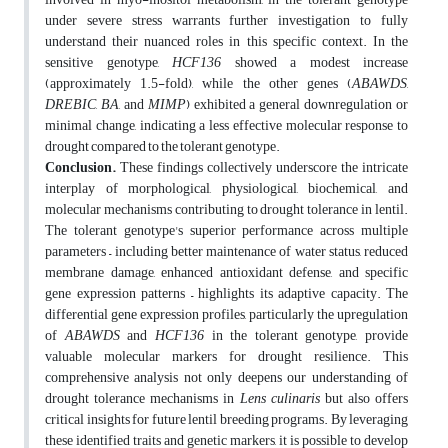
under severe stress warrants further investigation to fully
understand their nuanced roles in this specific context. In the
sensitive genotype,
HCF136
showed a modest increase
(approximately 1.5-fold), while the other genes (
ABAWDS
,
DREBIC
,
BA
, and
MIMP
) exhibited a general downregulation or
minimal change, indicating a less effective molecular response to
drought compared to the tolerant genotype.
Conclusion.
These findings collectively underscore the intricate
interplay of morphological, physiological, biochemical, and
molecular mechanisms contributing to drought tolerance in lentil.
The tolerant genotype's superior performance across multiple
parameters – including better maintenance of water status, reduced
membrane damage, enhanced antioxidant defense, and specific
gene expression patterns – highlights its adaptive capacity. The
differential gene expression profiles, particularly the upregulation
of
ABAWDS
and
HCF136
in the tolerant genotype, provide
valuable molecular markers for drought resilience. This
comprehensive analysis not only deepens our understanding of
drought tolerance mechanisms in
Lens culinaris
but also offers
critical insights for future lentil breeding programs. By leveraging
these identified traits and genetic markers, it is possible to develop