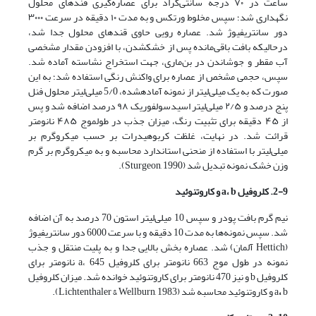
ساعت در ۷۰ درجه سانتی‌گراد برای عصاره‌گیری قندهای محلول
نگهداری شد؛ سپس مخلوط ورتکس و به مدت ۱۰ دقیقه در سرعت ۳۰۰۰
دور سانتریفیوژ شد. عصاره رویی حاوی قندهای محلول جدا شد،
درحالی­که بافت باقی‌مانده پس از خشک­شدن، با افزودن مقدار مشخصی
آب مقطر و جوشاندن در بن‌ماری، جهت استخراج نشاسته آماده شد.
سپس، حجمی مشخص از عصاره برای واکنش رنگی استفاده شد؛ به این
صورت که به یک میلی‌لیتر از نمونه آماده­شده، 5/0 میلی‌لیتر محلول فنل
پنج درصد و ۲/۵ میلی‌لیتر اسیدسولفوریک ۹۸ درصد اضافه شد و پس
از ۴۵ دقیقه برای تثبیت رنگ، میزان جذب در طول­موج ۴۸۵ نانومتر
قرائت شد. در نهایت، غلظت کربوهیدرات بر حسب میکروگرم بر
میلی‌لیتر با استفاده از منحنی استاندارد محاسبه و به میکروگرم بر گرم
وزن خشک نمونه تبدیل شد (Sturgeon, 1990).
2-9. کلروفیل
b
،
a
و کاروتنوئید
نیم گرم بافت پودر و سپس 10 میلی‌لیتر استون 70 درصد به آن اضافه
شد. سپس نمونه‌ها به مدت 10 دقیقه و با سرعت 6000 دور سانتریفیوژ
(Hettich آلمان) شد. عصاره بخش بالایی جدا و به پلیت منتقل و جذب
نمونه‌ در طول موج 663 نانومتر برای کلروفیل a، 645 نانومتر برای
کلروفیل b و نیز 470 نانومتر برای کاروتنوئید خوانده شد. میزان کلروفیل
b و کاروتنوئید محاسبه شد (Lichtenthaler & Wellburn, 1983).
،
a