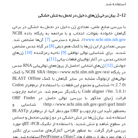
استفاده شد.
2-12. بیان برخی ژن‌های دخیل در تحمل به تنش خشکی
با بررسی منابع علمی، تعدادی ژن دخیل در تحمل به خشکی در برخی
گیاهان خانواده بقولات، انتخاب و با مراجعه به پایگاه داده NCBI
www.ncbi.nlm.nih.gov
))، شماره دسترسی
[7]
آن‌ها مشخص شد.
سپس تعدادی از این ژن‌ها با کمک هم‌ردیفی
[8]
در گیاه عدس مشخص
شدند. برای شناسایی توالی توافقی
[9]
ناحیه رمزکننده
[10]
ژن‌های
انتخابی عدس، در آغاز توالی­های قطعات بیانی
[11]
و
خوانش
[12]
ژن‌های انتخابی )حاصل از پروژه‌های توالی‌یابی RNA عدس
در پایگاه NCBI SRA (https://www.ncbi.nlm.nih.gov/sra) با کمک
توالی‌های ارتولوگ مشابه در سایر گیاهان با کمک BLAST Offline
(v.2.7.0) شناسایی و مجموع این قطعات، با استفاده از نرم‌افزار Codon
Code aligner (Ver. 5.0.1) با یکدیگر سرهم شد. در ادامه چارچوب
قرائت ژن­های مذکور با بررسی توالی حاصل در ORF Finder
(http://www.ncbi.nlm.nih.gov/gorf/gorf.html) شناسایی و
به‌منظور تأیید این چارچوب و ORF موردنظر آن­ها، از نرم‌افزار BLASTp
استفاده شد. بیان ژن‌ها در تنش خشکی در دو ژنوتیپ متحمل و حساس
در سطوح شاهد و تنش شدید، با استفاده از تکنیک qRT-PCR مورد
بررسی قرار گرفت. به منظور طراحی آغازگر‌های مناسب برای تکثیر
ژن‌های مورد نظر از نرم‌افزارهایOligo7 و PerlPrimer استفاده شد. بعد