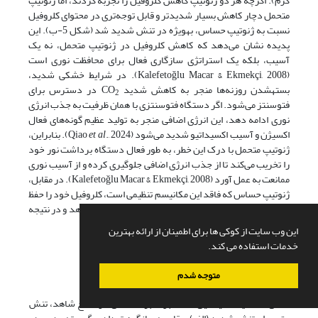
گرم). اگرچه هر دو ژنوتیپ کاهش کلروفیل را تجربه کردند، اما ژنوتیپ
متحمل دچار کاهش بسیار شدیدتر و قابل توجه‌تری در محتوای کلروفیل
نسبت به ژنوتیپ حساس، به­ویژه در تنش شدید شد (شکل 5-ب). این
پدیده نشان می‌دهد که کاهش کلروفیل در ژنوتیپ متحمل، نه یک
آسیب، بلکه یک استراتژی سازگاری فعال برای محافظت نوری است
(Kalefetoǧlu Macar & Ekmekçi, 2008). در شرایط خشکی شدید،
بسته­شدن روزنه‌ها منجر به کاهش شدید CO
در دسترس برای
2
فتوسنتز می‌شود. اگر دستگاه فتوسنتزی با همان ظرفیت به جذب انرژی
نوری ادامه دهد، این انرژی اضافی منجر به تولید عظیم گونه‌های فعال
اکسیژن و آسیب اکسیداتیو شدید می‌شود (Qiao
et al
., 2024). بنابراین،
ژنوتیپ متحمل با درک این خطر، به طور فعال دستگاه برداشت نور خود
را تخریب می‌کند تا از جذب انرژی اضافی جلوگیری کرده و از آسیب نوری
ممانعت به عمل آورد (Kalefetoǧlu Macar & Ekmekçi, 2008). در مقابل،
ژنوتیپ حساس که فاقد این مکانیسم تنظیمی است، کلروفیل خود را حفظ
می‌کند و به جذب نوری که قابل استفاده نیست ادامه می‌دهد و در نتیجه
دچار تنش اکسیداتیو شدید و آسیب غشایی می‌شود.
این وب سایت از کوکی ها برای اطمینان از ارائه بهترین
خدمات استفاده می کند.
متوجه شدم
شکل 2. مقایسه میانگین تعداد برگ بوته عدس در سطح شاهد، تنش