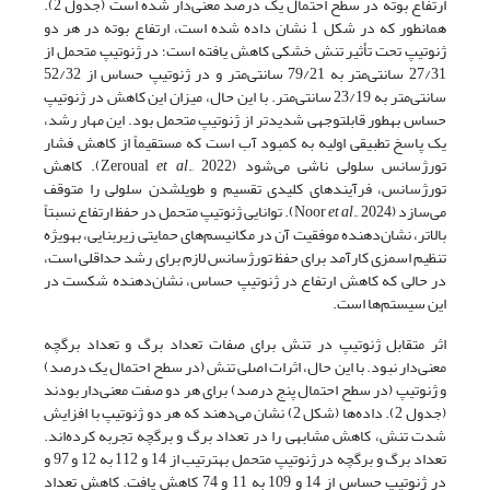
ارتفاع بوته در سطح احتمال یک درصد معنی‌دار شده است (جدول 2).
همانطور که در شکل 1 نشان داده شده است، ارتفاع بوته در هر دو
ژنوتیپ تحت تأثیر تنش خشکی کاهش یافته است؛ در ژنوتیپ متحمل از
27/31 سانتی‌متر به 79/21 سانتی‌متر و در ژنوتیپ حساس از 52/32
سانتی‌متر به 23/19 سانتی‌متر. با این حال، میزان این کاهش در ژنوتیپ
حساس به­طور قابل­توجهی شدیدتر از ژنوتیپ متحمل بود. این مهار رشد،
یک پاسخ تطبیقی اولیه به کمبود آب است که مستقیماً از کاهش فشار
تورژسانس سلولی ناشی می‌شود (Zeroual
., 2022).
et al
کاهش
تورژسانس، فرآیندهای کلیدی تقسیم و طویل­شدن سلولی را متوقف
می‌سازد (Noor
., 2024).
et al
توانایی ژنوتیپ متحمل در حفظ ارتفاع نسبتاً
بالاتر، نشان‌دهنده موفقیت آن در مکانیسم‌های حمایتی زیربنایی، به­ویژه
تنظیم اسمزی کارآمد برای حفظ تورژسانس لازم برای رشد حداقلی است،
در حالی که کاهش ارتفاع در ژنوتیپ حساس، نشان‌دهنده شکست در
این سیستم‌ها است.
اثر متقابل ژنوتیپ در تنش برای صفات تعداد برگ و تعداد برگچه
معنی‌دار نبود. با این حال، اثرات اصلی تنش (در سطح احتمال یک درصد)
و ژنوتیپ (در سطح احتمال پنج درصد) برای هر دو صفت معنی‌دار بودند
(جدول 2). داده‌ها (شکل 2) نشان می‌دهند که هر دو ژنوتیپ با افزایش
شدت تنش، کاهش مشابهی را در تعداد برگ و برگچه تجربه کرده‌اند.
تعداد برگ و برگچه در ژنوتیپ متحمل به­ترتیب از 14 و 112 به 12 و 97 و
در ژنوتیپ حساس از 14 و 109 به 11 و 74 کاهش یافت. کاهش تعداد