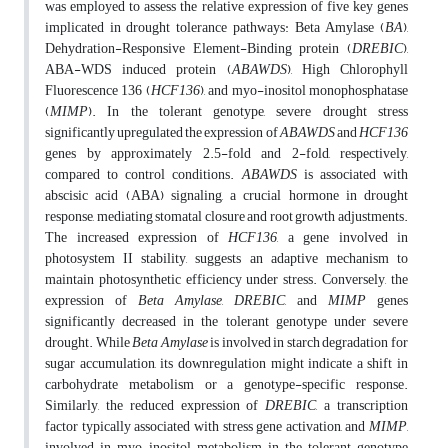
was employed to assess the relative expression of five key genes
implicated in drought tolerance pathways: Beta Amylase (
BA
),
Dehydration-Responsive Element-Binding protein (
DREBIC
),
ABA-WDS induced protein (
ABAWDS
), High Chlorophyll
Fluorescence 136 (
HCF136
), and myo-inositol monophosphatase
(
MIMP
). In the tolerant genotype, severe drought stress
significantly upregulated the expression of
ABAWDS
and
HCF136
genes by approximately 2.5-fold and 2-fold, respectively,
compared to control conditions.
ABAWDS
is associated with
abscisic acid (ABA) signaling, a crucial hormone in drought
response, mediating stomatal closure and root growth adjustments.
The increased expression of
HCF136
, a gene involved in
photosystem II stability, suggests an adaptive mechanism to
maintain photosynthetic efficiency under stress. Conversely, the
expression of
Beta Amylase
,
DREBIC
, and
MIMP
genes
significantly decreased in the tolerant genotype under severe
drought. While
Beta Amylase
is involved in starch degradation for
sugar accumulation, its downregulation might indicate a shift in
carbohydrate metabolism or a genotype-specific response.
Similarly, the reduced expression of
DREBIC
, a transcription
factor typically associated with stress gene activation, and
MIMP
,
involved in myo-inositol metabolism, in the tolerant genotype