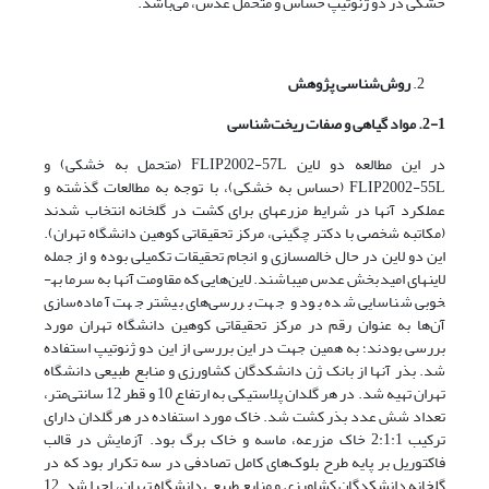
خشکی در دو ژنوتیپ‌ حساس و متحمل عدس، می‌باشد.
روش‌شناسی پژوهش
2-1. مواد گیاهی و صفات ریخت‌شناسی
در این مطالعه دو لاین FLIP2002-57L (متحمل به خشکی) و
FLIP2002-55L
(حساس به خشکی)، با توجه به مطالعات گذشته و
عملکرد آن­ها در شرایط مزرعه­ای برای کشت در گلخانه انتخاب شدند
(مکاتبه شخصی با دکتر چگینی، مرکز تحقیقاتی کوهین دانشگاه تهران).
این دو لاین در حال خالص­سازی و انجام تحقیقات تکمیلی بوده و از جمله
لاین­های امیدبخش عدس می­باشند. لاین‌هایی که مقاومت آنها به سرما به­
خوبی شناسایی شده بود و جهت بررسی‌های بیشتر جهت آماده‌سازی
آن‌ها به عنوان رقم در مرکز تحقیقاتی کوهین دانشگاه تهران مورد
بررسی بودند؛ به همین جهت در این بررسی از این دو ژنوتیپ استفاده
شد. بذر آن­ها از بانک ژن دانشکدگان کشاورزی و منابع طبیعی دانشگاه
تهران تهیه شد. در هر گلدان پلاستیکی به ارتفاع 10 و قطر 12 سانتی‌متر،
تعداد شش عدد بذر کشت شد. خاک مورد استفاده در هر گلدان دارای
ترکیب 2:1:1 خاک مزرعه، ماسه و خاک برگ بود. آزمایش در قالب
فاکتوریل بر پایه طرح بلوک‌های کامل تصادفی در سه تکرار بود که در
گلخانه دانشکدگان کشاورزی و منابع طبیعی دانشگاه تهران، اجرا شد. 12