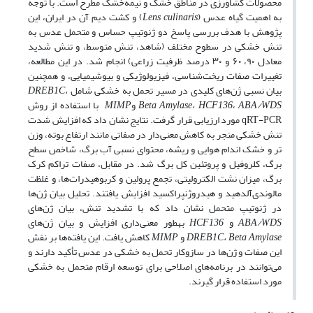
محصولات کشاورزی در مناطق خشک و نیمه‌خشک مطرح است. با توجه
به اهمیت گیاه عدس (
culinaris
Lens
) و کشت دیم آن در ایران، این
پژوهش با هدف بررسی پاسخ دو ژنوتیپ حساس و متحمل عدس به
تنش خشکی در سطوح مختلف (شاهد، تنش متوسط، و تنش شدید
معادل ۹۰، ۶۰ و ۳۰ درصد ظرفیت زراعی) انجام شد. در این مطالعه،
تغییرات صفات ریخت‌شناسی، فیزیولوژیکی و بیوشیمیایی، و همچنین
بیان نسبی ژن‌های کلیدی در مسیر تحمل به خشکی شامل
DREB1C،
ABA/WDS
،
، HCF136
Amylase
Beta
و
MIMP
با استفاده از روش
qRT-PCR مورد ارزیابی قرار گرفت. نتایج نشان داد که افزایش شدت
تنش خشکی منجر به کاهش معنی‌دار در صفاتی مانند ارتفاع بوته، وزن
تر و خشک اندام هوایی و ریشه، محتوای نسبی آب برگ، شاخص سطح
برگ، کلروفیل و پروتئین کل برگ شد. در مقابل، صفات تراکم کرک
برگ، میزان نشت الکترولیتی، تجمع پرولین و کربوهیدرات‌ها، و غلظت
مالون­دی‌آلدهید و هیدروژن­پراکسید افزایش یافتند. تحلیل بیان ژن‌ها
در ژنوتیپ متحمل نشان داد که با تشدید تنش، بیان ژن‌های
ABA/WDS
و
HCF136
به­طور معنی‌داری افزایش و بیان ژن‌های
Amylase
Beta
DREB1C،
و
MIMP
کاهش یافت. این یافته‌ها بر نقش
این صفات و ژن‌ها در سازوکار تحمل به خشکی در عدس تأکید دارند و
می‌توانند در برنامه‌های اصلاحی برای توسعه ارقام متحمل به خشکی
مورد استفاده قرار گیرند.