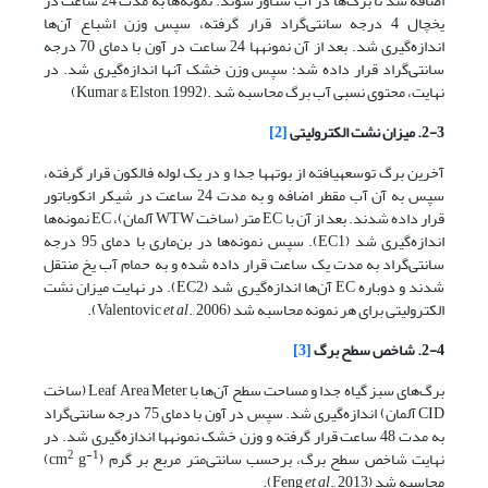
اضافه شد تا برگ‌ها در آب شناور شوند. نمونه‌ها به مدت 24 ساعت در
یخچال 4 درجه سانتی‌گراد قرار گرفته، سپس وزن اشباع آن‌‌ها
اندازه‌گیری شد. بعد از آن نمونه­ها 24 ساعت در آون با دمای 70 درجه
سانتی‌گراد قرار داده شد؛ سپس وزن خشک آن­ها اندازه‌گیری شد. در
نهایت، محتوی نسبی آب برگ محاسبه شد .(Kumar & Elston, 1992)
2-3. میزان نشت الکترولیتی
[2]
آخرین برگ توسعه­یافته از بوته­ها جدا و در یک لوله فالکون قرار گرفته،
سپس به آن آب مقطر اضافه و به مدت 24 ساعت در شیکر انکوباتور
قرار داده شدند. بعد از آن با EC متر (ساخت WTW آلمان)، EC نمونه‌ها
اندازه‌گیری شد (EC1). سپس نمونه‌ها در بن‌ماری با دمای 95 درجه
سانتی‌گراد به مدت یک ساعت قرار داده شده و به حمام آب یخ منتقل
شدند و دوباره EC آن‌ها اندازه‌گیری شد (EC2). در نهایت میزان نشت
الکترولیتی برای هر نمونه محاسبه شد (Valentovic
., 2006).
et al
2-4. شاخص سطح برگ
[3]
برگ‌های سبز گیاه جدا و مساحت سطح آن‌ها با Leaf Area Meter (ساخت
CID آلمان) اندازه‌گیری شد. سپس در آون با دمای 75 درجه سانتی‌گراد
به مدت 48 ساعت قرار گرفته و وزن خشک نمونه­ها اندازه‌گیری شد. در
2
-1
نهایت شاخص سطح برگ، برحسب سانتی‌متر مربع بر گرم (cm
g
)
محاسبه ‌شد (Feng
., 2013).
et al