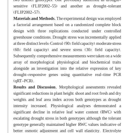
sensitive (FLIP2002-55) and another as drought-tolerant
(FLIP2002-57).
Materials and Methods.
The experimental design was employed
a factorial arrangement based on a randomized complete block
design with three replications, conducted under controlled
greenhouse conditions. Drought stress was incrementally applied
at three distinct levels: Control (90% field capacity), moderate stress
(60% field capacity), and severe stress (30% field capacity).
Subsequently, comprehensive measurements were taken on a wide
array of morphological, physiological, and biochemical traits,
alongside an investigation into the relative expression of key
drought-responsive genes using quantitative real-time PCR
(qRT-PCR).
Results and Discussion.
Morphological assessments revealed
significant reductions in plant height, shoot and root fresh and dry
weights, and leaf area index across both genotypes as drought
intensity increased. Physiological analyses demonstrated a
significant decline in relative leaf water content (RWC) with
escalating drought stress in both genotypes, although the tolerant
genotype generally maintained higher RWC values, indicative of
better osmotic adjustment and cell wall elasticity. Electrolyte