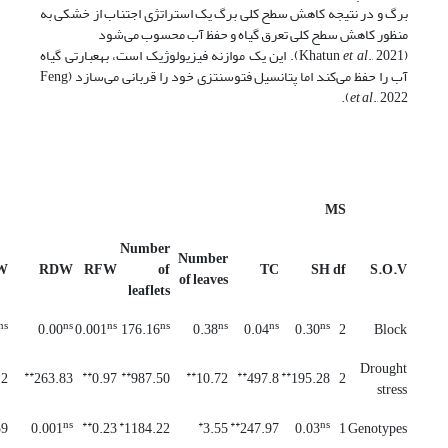
برگ و در نتیجه کاهش سطح کلی برگ یک استراتژی اجتناب از خشکی به
منظور کاهش سطح کلی تعرق گیاه و حفظ آب محسوب می‌شود
(Khatun
et al
., 2021). این یک موازنه فیزیولوژیک است، به­عبارتی گیاه
آب را حفظ می‌کند اما پتانسیل فتوسنتزی خود را قربانی می‌سازد (Feng
et al
., 2022).
MS
Number
Number
W
RDW
RFW
of
TC
SH
df
S.O.V
of leaves
leaflets
ns
ns
ns
ns
ns
ns
ns
0.00
0.001
176.16
0.38
0.04
0.30
2
Block
Drought
**
**
**
**
**
**
12
263.83
0.97
987.50
10.72
497.8
195.28
2
stress
ns
**
*
*
**
ns
59
0.001
0.23
1184.22
3.55
247.97
0.03
1
Genotypes