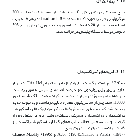
2-10. پروتئین کل
برای سنجش پروتئین کل، 10 میکرولیتر از عصاره نمونه‌ها به 200
میکرولیتر بافر بردفورد آماده­شده (Bradford, 1976) در هر خانه پلیت
اضافه شد. پس از 20 دقیقه انکوباسیون، جذب نوری در طول موج 595
نانومتر توسط دستگاه پلیت‌ریدر قرائت شد.
2-11. آنزیم‌های آنتی‌اکسیدان
به 2/0 گرم بافت برگ، یک میلی‌لیتر از بافر استخراج Tris-Hcl یک مولار
حاوی پلی‌وینیل‌پیرولیدون دو درصد اضافه و سپس هموژنیزه شد،
نمونه‌ها سانتریفیوژ (در چهار درجه سانتی‌گراد، به‌مدت 30 دقیقه با دور
15000) شد. پس از سانتریفیوژ، عصاره بالایی برداشته و به تیوب جدید
ریخته شد که به منظور سنجش فعالیت آنزیم‌های کاتالاز، آسکوربات­
پراکسیداز و پراکسیداز و همچنین غلظت پروتئین مورد استفاده قرار
گرفت. جهت سنجش فعالیت آنزیم‌های کاتالاز، آسکوربات­پراکسیداز و
گایاکول­پراکسیداز به­ترتیب از روش‌های
Aebi (1974)،Nakano & Asada (1987) و Chance Maehly (1995)