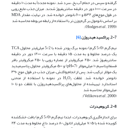
گرفته و سپس در حمام آب یخ، سرد شد. نمونه مجدداً به مدت ۱۰ دقیقه
در سرعت ۱۰۰۰۰ دور در دقیقه سانتریفیوژ شدند. میزان جذب مایع رویی
در طول موج‌های ۵۳۲ و ۶۰۰ نانومتر خوانده شد. در نهایت، مقدار MDA
بر اساس نانومول بر گرم وزن تر با استفاده از رابطه مربوطه محاسبه شد
et al
., 1999).
(Hodges
2-7. پراکسید هیدروژن
[6]
نیم گرم (5/0 گرم) نمونه برگ پودر شده با 5/2 میلی‌لیتر محلول
TCA
یک
درصد مخلوط و به مدت ۱۵ دقیقه با سرعت ۱۲۰۰۰ دور در دقیقه
سانتریفیوژ شد. ۲۵۰ میکرولیتر از عصاره رویی با ۲۵۰ میکرولیتر بافر
فسفات­پتاسیم ۱۰ میلی‌مولار
(pH=7)
و ۵۰۰ میکرولیتر محلول پتاسیم­یدید
یک مولار ترکیب شد. پس از انجام واکنش، میزان جذب در طول موج ۳۹۰
نانومتر خوانده شد. غلظت
H₂O₂
در نمونه با استفاده از منحنی
استاندارد تهیه­شده از محلول‌های پراکسیدهیدروژن با غلظت دو تا ۱۰
میلی‌مولار محاسبه شد
et al
., 2000).
(Velikova
2-8. کربوهیدرات
برای اندازه‌گیری کربوهیدرات، ابتدا نیم گرم (5/0 گرم) بافت خشک­شده
کوبیده شده با ۷/۵ میلی‌لیتر اتانول ۸۰ درصد داغ مخلوط و به مدت ۲۴