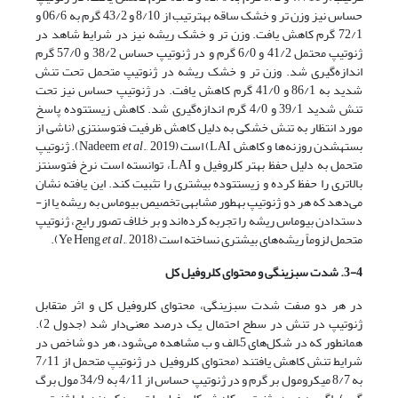
حساس نیز وزن تر و خشک ساقه به­ترتیب از 8/10 و 43/2 گرم به 06/6 و
72/1 گرم کاهش یافت. وزن تر و خشک ریشه نیز در شرایط شاهد در
ژنوتیپ محتمل 41/2 و 6/0 گرم و در ژنوتیپ حساس 38/2 و 57/0 گرم
اندازه‌گیری شد. وزن تر و خشک ریشه در ژنوتیپ متحمل تحت تنش
شدید به 86/1 و 41/0 گرم کاهش یافت. در ژنوتیپ حساس نیز تحت
تنش شدید 39/1 و 4/0 گرم اندازه‌گیری شد. کاهش زیست­توده پاسخ
مورد انتظار به تنش خشکی به دلیل کاهش ظرفیت فتوسنتزی (ناشی از
بسته­شدن روزنه‌ها و کاهش LAI) است (Nadeem
et al
., 2019). ژنوتیپ
متحمل به دلیل حفظ بهتر کلروفیل و LAI، توانسته است نرخ فتوسنتز
بالاتری را حفظ کرده و زیست­توده بیشتری را تثبیت کند. این یافته نشان
می‌دهد که هر دو ژنوتیپ به­طور مشابهی تخصیص بیوماس به ریشه یا از­
دست­دادن بیوماس ریشه را تجربه کرده‌اند و بر خلاف تصور رایج، ژنوتیپ
متحمل لزوماً ریشه‌های بیشتری نساخته است (Ye Heng
., 2018).
et al
3-4. شدت سبزینگی و محتوای کلروفیل کل
در هر دو صفت شدت سبزینگی، محتوای کلروفیل کل و اثر متقابل
ژنوتیپ در تنش در سطح احتمال یک درصد معنی‌دار شد (جدول 2).
همانطور که در شکل‌های 5–الف و ب مشاهده می‌شود، هر دو شاخص در
شرایط تنش کاهش یافتند (محتوای کلروفیل در ژنوتیپ متحمل از 7/11
به 8/7 میکرومول بر گرم و در ژنوتیپ حساس از 4/11 به 34/9 مول برگ