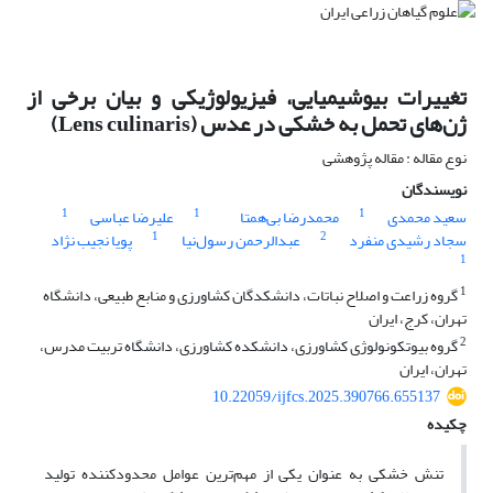
تغییرات بیوشیمیایی، فیزیولوژیکی و بیان برخی از
ژن‌های تحمل به خشکی در عدس (Lens culinaris)
نوع مقاله : مقاله پژوهشی
نویسندگان
1
1
1
سعید محمدی
محمدرضا بی‌همتا
علیرضا عباسی
1
2
سجاد رشیدی منفرد
عبدالرحمن رسول‌نیا
پویا نجیب نژاد
1
1
گروه زراعت و اصلاح نباتات، دانشکدگان کشاورزی و منابع طبیعی، دانشگاه
تهران، کرج، ایران
2
گروه بیوتکونولوژی کشاورزی، دانشکده کشاورزی، دانشگاه تربیت مدرس،
تهران، ایران
10.22059/ijfcs.2025.390766.655137
چکیده
تنش خشکی به عنوان یکی از مهم‌ترین عوامل محدودکننده تولید