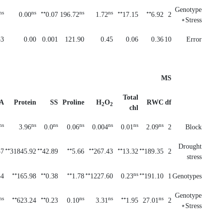
Genotype
ns
ns
**
ns
ns
**
**
0.00
0.07
196.72
1.72
17.15
6.92
2
* Stress
53
0.00
0.001
121.90
0.45
0.06
0.36
10
Error
MS
Total
A
Protein
SS
Proline
H
O
RWC
df
2
2
chl
ns
ns
ns
ns
ns
ns
ns
3.96
0.0
0.06
0.004
0.01
2.09
2
Block
Drought
**
**
**
**
**
**
37
31845.92
42.89
5.66
267.43
13.32
189.35
2
stress
**
**
**
**
ns
**
34
165.98
0.38
1.78
1227.60
0.23
191.10
1
Genotypes
Genotype
ns
**
**
ns
ns
**
ns
623.24
0.23
0.10
3.31
1.95
27.01
2
* Stress