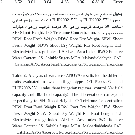
02
3.52
0.01
0.04
4.35
0.06
6.88
10
Error
جدول 2.
نتایج تجزیه واریانس صفات مختلف بررسی­شده در دو ژنوتیپ
عدس (FLIP2002-57L و FLIP2002-55L) تحت سه رژیم آبیاری
(شاهد، 60 درصد ظرفیت زراعی، 30 درصد ظرفیت زراعی). عبارات
مخفف به­ترتیب؛ SH: Shoot Height، TC: Trichome Concentration،
RFW: Root Fresh Weight، RDW: Root Dry Weight، SFW: Shoot
Fresh Weight، SDW: Shoot Dry Weight، RL: Root lenght، ELI:
Electrolyte Leakage Index، LAI: Leaf Area Index، RWC: Relative
Water Content، SS: Soluble Sugar، MDA: Malondialdehyde، CAT:
Catalase، APX: Ascorbate Peroxidase، GPX: Guaiacol Peroxidase.
Table 2.
Analysis of variance (ANOVA) results for the different
traits evaluated in two lentil genotypes (FLIP2002‑57L and
FLIP2002‑55L) under three irrigation regimes (control, 60% field
capacity, and 30% field capacity). The abbreviations correspond
respectively to: SH: Shoot Height, TC: Trichome Concentration,
RFW: Root Fresh Weight, RDW: Root Dry Weight, SFW: Shoot
Fresh Weight, SDW: Shoot Dry Weight, RL: Root Length, ELI:
Electrolyte Leakage Index, LAI: Leaf Area Index, RWC: Relative
Water Content, SS: Soluble Sugar, MDA: Malondialdehyde, CAT:
Catalase, APX: Ascorbate Peroxidase, GPX: Guaiacol Peroxidase.