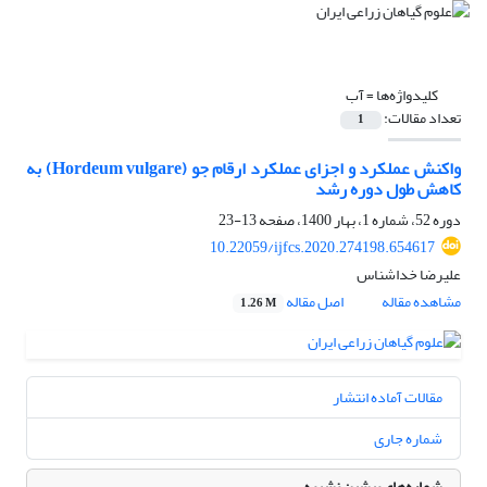
کلیدواژه‌ها =
آب
تعداد مقالات:
1
واکنش عملکرد و اجزای عملکرد ارقام جو (Hordeum vulgare) به
کاهش طول دوره رشد
دوره 52، شماره 1، بهار 1400، صفحه
13-23
10.22059/ijfcs.2020.274198.654617
علیرضا خداشناس
مشاهده مقاله
اصل مقاله
1.26 M
مقالات آماده انتشار
شماره جاری
شماره‌های پیشین نشریه