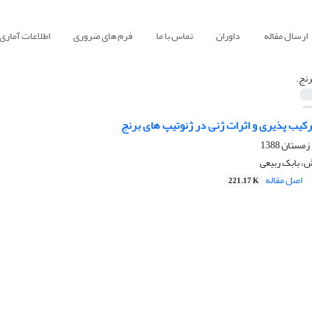
ارسال مقاله
داوران
تماس با ما
فرم های ضروری
اطلاعات آماری
رنج.
رکیب پذیری و اثرات ژنی در ژنوتیپ های برنج
 بابک ربیعی
اصل مقاله
221.17 K