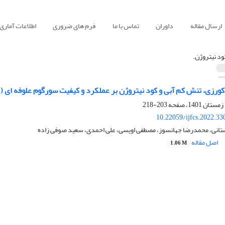
ارسال مقاله
داوران
تماس با ما
فرم های ضروری
اطلاعات آماری
ود نیتروژن.
کورزی، تنش کم آبی و کود نیتروژن بر عملکرد و کیفیت سورگوم علوفه ای (Sorghum bicolor L)
203-218
10.22059/ijfcs.2022.3
رستانی، محمدرضا جهانسوز، مصطفی اویسی، علی احمدی، سعید صوفی زاده
اصل مقاله
1.06 M