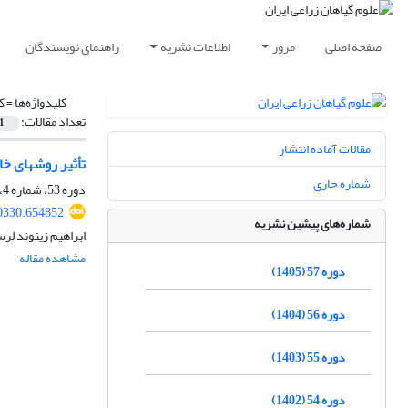
صفحه اصلی
مرور
اطلاعات نشریه
راهنمای نویسندگان
کلیدواژه‌ها =
ک
تعداد مقالات:
1
مقالات آماده انتشار
تأثیر روش‬های خا‬‬‬
شماره جاری
دوره 53، شماره 4، زمستان 1401، صفحه
30330.654852
شماره‌های پیشین نشریه
ابراهیم زینوند ل
مشاهده مقاله
دوره 57 (1405)
دوره 56 (1404)
دوره 55 (1403)
دوره 54 (1402)