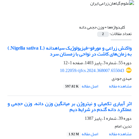
کلیدواژه‌ها =
وزن حجمی دانه
تعداد مقالات:
2
واکنش زراعی و مورفو-فیزیولوژیک سیاهدانه (Nigella sativa L.)
به زمان‌های کاشت در نواحی با زمستان سرد
دوره 55، شماره 3، پاییز 1403، صفحه
1-12
10.22059/ijfcs.2024.368007.655043
مهدی جودی
مشاهده مقاله
اصل مقاله
597.02 K
اثر آبیاری تکمیلی و نیتروژن بر میانگین وزن دانه، وزن حجمی و
عملکرد دانه گندم در شرایط دیم
دوره 39، شماره 1، پاییز 1387
تدین، امام
مشاهده مقاله
اصل مقاله
1.92 M