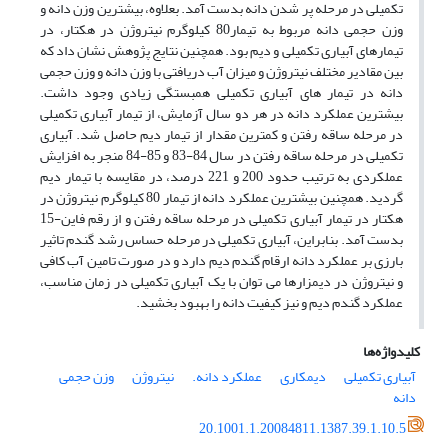
تکمیلی در مرحله پر شدن دانه بدست آمد. بعلاوه، بیشترین وزن دانه و
وزن حجمی دانه مربوط به تیمار80 کیلوگرم نیتروژن در هکتار، در
تیمارهای آبیاری تکمیلی و دیم بود. همچنین نتایج پژوهش نشان داد که
بین مقادیر مختلف نیتروژن و میزان آب دریافتی با وزن دانه و وزن حجمی
دانه در تیمار های آبیاری تکمیلی همبستگی زیادی وجود داشت.
بیشترین عملکرد دانه در هر دو سال آزمایش، از تیمار آبیاری تکمیلی
در مرحله ساقه رفتن و کمترین مقدار از تیمار دیم حاصل شد. آبیاری
تکمیلی در مرحله ساقه رفتن در سال 84-83 و 85-84 منجر به افزایش
عملکردی به ترتیب حدود 200 و 221 درصد، در مقایسه با تیمار دیم
گردید. همچنین بیشترین عملکرد دانه از تیمار 80 کیلوگرم نیتروژن در
هکتار در تیمار آبیاری تکمیلی در مرحله ساقه رفتن و از رقم فاین-15
بدست آمد. بنابراین، آبیاری تکمیلی در مرحله حساس رشد گندم تاثیر
بارزی بر عملکرد دانه ارقام گندم دیم دارد و در صورت تامین آب کافی
و نیتروژن در دیمزارها می توان با یک آبیاری تکمیلی در زمان مناسب،
عملکرد گندم دیم و نیز کیفیت دانه را بهبود بخشید.
کلیدواژه‌ها
آبیاری تکمیلی
دیمکاری
عملکرد دانه.
نیتروژن
وزن حجمی
دانه
20.1001.1.20084811.1387.39.1.10.5