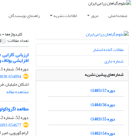
صفحه اصلی
مرور
اطلاعات نشریه
راهنمای نویسندگان
کلیدواژه‌ها =
ع
تعداد مقالات:
2
مقالات آماده انتشار
افزایشی یولاف
شماره جاری
دوره 54، شماره 1، بهار 1402، صفحه
شماره‌های پیشین نشریه
38838.654894
اشکان جلیلیان، فر
دوره 57 (1405)
مشاهده مقاله
دوره 56 (1404)
مطالعه اگرواکول
دوره 52، شماره 2، تابستان 1400، صفحه
دوره 55 (1403)
95093.654677
آرام گورویی، امیر 
دوره 54 (1402)