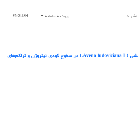
 نشریه
ورود به سامانه
ENGLISH
ارزیابی کارایی جذب و مصرف تشعشع گندم پاییزه (Triticum aestivum L.) و یولاف وحشی (Avena ludoviciana L.) در سطوح کودی نیتروژن و تراکم‌های