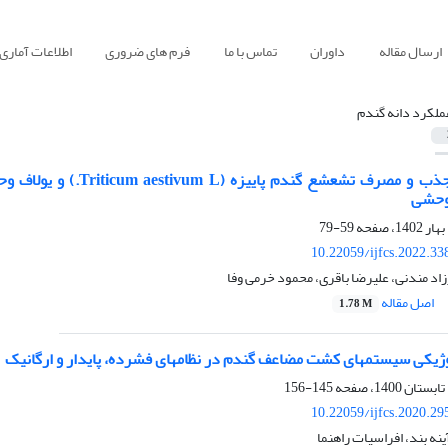
ارسال مقاله
داوران
تماس با ما
فرم های ضروری
اطلاعات آماری
ملکرد دانه گندم
 وحشی
59-79
10.22059/ijfcs.2022.3
زاد مندنی، علیرضا باقری، محمود خرمی وفا
اصل مقاله
1.78 M
وژیکی سیستم‏های کشت مضاعف گندم در نظام‏های فشرده، پایدار و ارگانیک
145-156
10.22059/ijfcs.2020.2
آینه بند، افراسیات راهنما