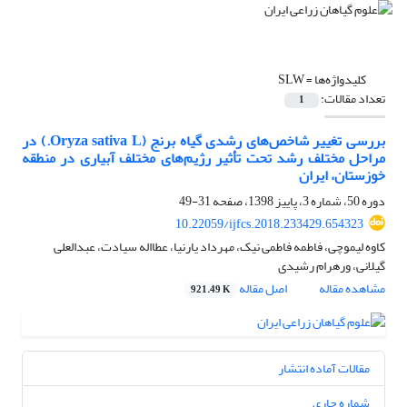
کلیدواژه‌ها =
SLW
تعداد مقالات:
1
بررسی تغییر شاخص‌های رشدی گیاه برنج (Oryza sativa L.) در
مراحل مختلف رشد تحت تأثیر رژیم‌های مختلف آبیاری در منطقه
خوزستان، ایران
دوره 50، شماره 3، پاییز 1398، صفحه
31-49
10.22059/ijfcs.2018.233429.654323
کاوه لیموچی، فاطمه فاطمی نیک، مهرداد یارنیا، عطااله سیادت، عبدالعلی
گیلانی، ورهرام رشیدی
مشاهده مقاله
اصل مقاله
921.49 K
مقالات آماده انتشار
شماره جاری