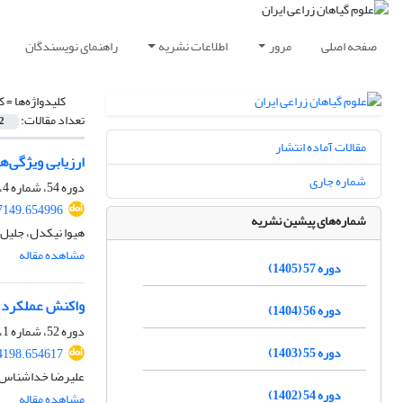
صفحه اصلی
مرور
اطلاعات نشریه
راهنمای نویسندگان
کلیدواژه‌ها =
ک
تعداد مقالات:
2
مقالات آماده انتشار
ارزیابی ویژگی‌
شماره جاری
دوره 54، شماره 4، زمستان 1402، صفحه
57149.654996
شماره‌های پیشین نشریه
هیوا نیکدل، جلیل 
مشاهده مقاله
دوره 57 (1405)
واکنش عملکرد و اجزای عملکرد 
دوره 56 (1404)
دوره 52، شماره 1، بهار 1400، صفحه
دوره 55 (1403)
74198.654617
علیرضا خداشناس
دوره 54 (1402)
مشاهده مقاله