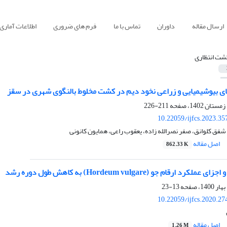
ارسال مقاله
داوران
تماس با ما
فرم های ضروری
اطلاعات آماری
شت انتظاری
های بیوشیمیایی و زراعی نخود دیم در کشت مخلوط بالنگوی شهری در سقز
211-226
10.22059/ijfcs.2023.3
شفق کلوانق، صفر نصرالله زاده، یعقوب راعی، همایون کانونی
اصل مقاله
862.33 K
ارقام جو (Hordeum vulgare) به کاهش طول دوره رشد
13-23
10.22059/ijfcs.2020.2
اصل مقاله
1.26 M