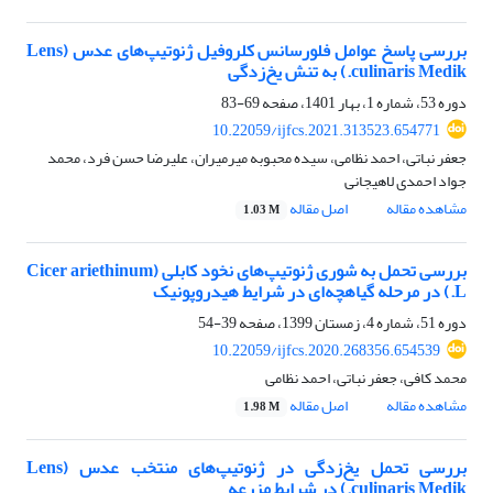
بررسی پاسخ عوامل فلورسانس کلروفیل ژنوتیپ‌های عدس (Lens
culinaris Medik.) به تنش یخ‌زدگی
دوره 53، شماره 1، بهار 1401، صفحه
69-83
10.22059/ijfcs.2021.313523.654771
جعفر نباتی، احمد نظامی، سیده محبوبه میرمیران، علیرضا حسن فرد، محمد
جواد احمدی لاهیجانی
مشاهده مقاله
اصل مقاله
1.03 M
بررسی تحمل به شوری ژنوتیپ‌های نخود کابلی (Cicer ariethinum
L.) در مرحله گیاهچه‌ای در شرایط هیدروپونیک
دوره 51، شماره 4، زمستان 1399، صفحه
39-54
10.22059/ijfcs.2020.268356.654539
محمد کافی، جعفر نباتی، احمد نظامی
مشاهده مقاله
اصل مقاله
1.98 M
بررسی تحمل یخ‌زدگی در ژنوتیپ‌های منتخب عدس (Lens
culinaris Medik.) در شرایط مزرعه