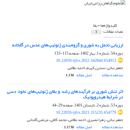
کلیدواژه‌ها =
بقا
تعداد مقالات:
5
ارزیابی تحمل به شوری و گروه‌بندی ژنوتیپ‌های عدس در گلخانه
دوره 54، شماره 1، بهار 1402، صفحه
115-133
10.22059/ijfcs.2022.342844.654913
جعفر نباتی، نسترن کهرم، احمد نظامی
مشاهده مقاله
اصل مقاله
1.3 M
اثر تنش شوری بر فرآیندهای رشد و بقای ژنوتیپ‌های نخود دسی
در شرایط هیدروپونیک
دوره 53، شماره 2، تابستان 1401، صفحه
29-44
10.22059/ijfcs.2021.315235.654779
جعفر نباتی، زهرا نصیری، احمد نظامی، محمد کافی، مرتضی گلدانی
مشاهده مقاله
اصل مقاله
1.17 M