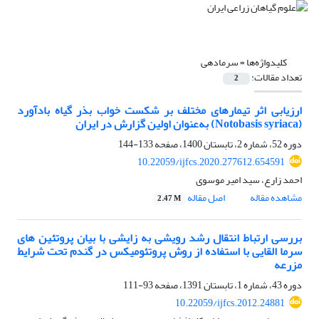
کلیدواژه‌ها =
سرمادهی
تعداد مقالات:
2
ارزیابی اثر تیمارهای مختلف بر شکست خواب بذر گیاه بادآورد
(Notobasis syriaca) به‌عنوان اولین گزارش در ایران
دوره 52، شماره 2، تابستان 1400، صفحه
133-144
10.22059/ijfcs.2020.277612.654591
احمد زارع، سید امیر موسوی
مشاهده مقاله
اصل مقاله
2.47 M
بررسی ارتباط انتقال رشد رویشی به زایشی با بیان پروتئین های
سرما القایی با استفاده از روش پروتئومیکس در گندم تحت شرایط
مزرعه
دوره 43، شماره 1، تابستان 1391، صفحه
93-111
10.22059/ijfcs.2012.24881