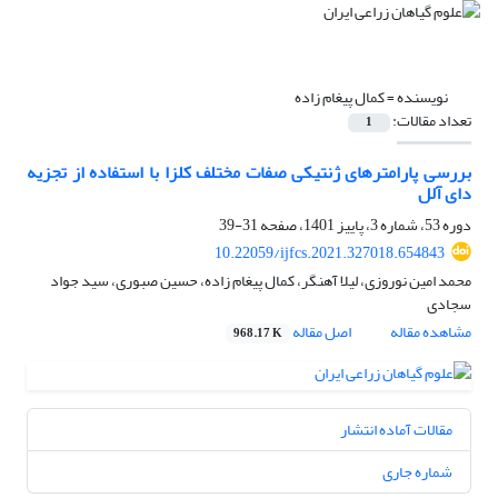
نویسنده =
کمال پیغام زاده
تعداد مقالات:
1
بررسی پارامترهای ژنتیکی صفات مختلف کلزا با استفاده از تجزیه
دای آلل
دوره 53، شماره 3، پاییز 1401، صفحه
31-39
10.22059/ijfcs.2021.327018.654843
محمد امین نوروزی، لیلا آهنگر، کمال پیغام زاده، حسین صبوری، سید جواد
سجادی
مشاهده مقاله
اصل مقاله
968.17 K
مقالات آماده انتشار
شماره جاری