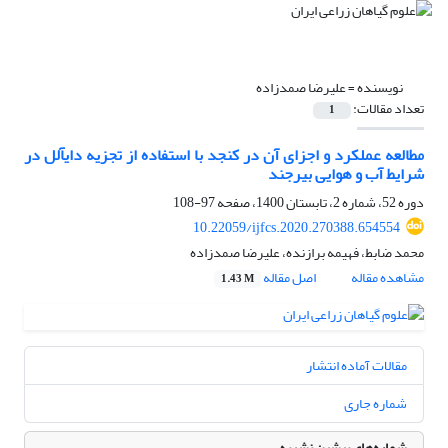
نویسنده =
علیرضا صمدزاده
تعداد مقالات:
1
مطالعه عملکرد و اجزای آن در کنجد با استفاده از تجزیه دای‏آلل در
شرایط آب و هوایی بیرجند
دوره 52، شماره 2، تابستان 1400، صفحه
97-108
10.22059/ijfcs.2020.270388.654554
محمد ضابط، فهیمه برازنده، علیرضا صمدزاده
مشاهده مقاله
اصل مقاله
1.43 M
مقالات آماده انتشار
شماره جاری
شماره‌های پیشین نشریه