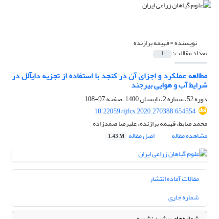
نویسنده =
فهیمه برازنده
تعداد مقالات:
1
مطالعه عملکرد و اجزای آن در کنجد با استفاده از تجزیه دای‏آلل در
شرایط آب و هوایی بیرجند
دوره 52، شماره 2، تابستان 1400، صفحه
97-108
10.22059/ijfcs.2020.270388.654554
محمد ضابط، فهیمه برازنده، علیرضا صمدزاده
مشاهده مقاله
اصل مقاله
1.43 M
مقالات آماده انتشار
شماره جاری
شماره‌های پیشین نشریه