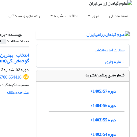
صفحه اصلی
مرور
اطلاعات نشریه
راهنمای نویسندگان
نویسنده =
پژم
تعداد مقالات:
1
مقالات آماده انتشار
گوجه‌فرنگی(Solanum lycopersicum)
شماره جاری
دوره 52، شماره 2، تابستان 1400، صفحه
شماره‌های پیشین نشریه
46700.654416
معصومه کوهگرد، ه
دوره 57 (1405)
مشاهده مقاله
دوره 56 (1404)
دوره 55 (1403)
دوره 54 (1402)