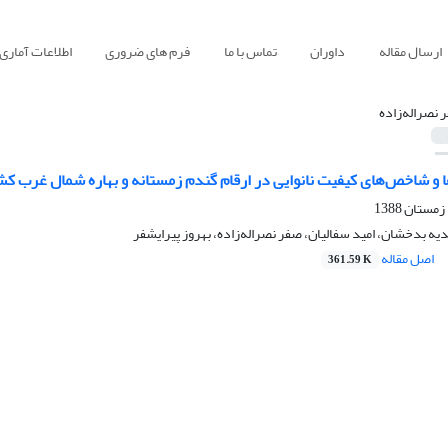
ارسال مقاله
داوران
تماس با ما
فرم های ضروری
اطلاعات آماری
 نصراله‌زاده
ها و شاخص‌های کیفیت نانوایی در ارقام گندم زمستانه و بهاره شمال غرب کشو
یه بدخشان، امید سفالیان، صفر نصراله‌زاده، بهروز پیرایشفر
اصل مقاله
361.59 K