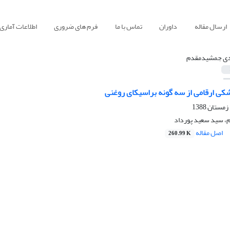
ارسال مقاله
داوران
تماس با ما
فرم های ضروری
اطلاعات آماری
ی جمشیدمقدم
شکی ارقامی از سه گونه براسیکای روغنی
 سید سعید پورداد
اصل مقاله
260.99 K