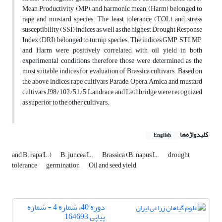
Mean Productivity (MP), and harmonic mean (Harm) belonged to
rape and mustard species. The least tolerance (TOL) and stress
susceptibility (SSI) indices as well as the highest Drought Response
Index (DRI) belonged to turnip species. The indices GMP, STI, MP,
and Harm were positively correlated with oil yield in both
experimental conditions, therefore those were determined as the
most suitable indices for evaluation of Brassica cultivars. Based on
the above indices, rape cultivars Parade, Opera, Amica and mustard
cultivars J98/102/51/5, Landrace, and Lethbridge were recognized
as superior to the other cultivars.
کلیدواژه‌ها
English
and B. rapa L.)
B. juncea L.
Brassica (B. napus L.
drought
tolerance
germination
Oil and seed yield
دوره 40، شماره 4 - شماره
پیاپی 164693