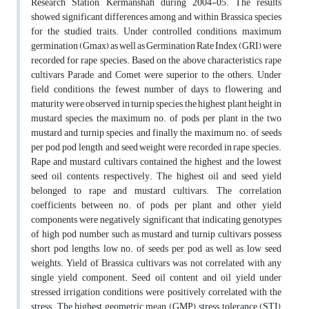
Research Station, Kermanshah during 2004-05. The results
showed significant differences among and within Brassica species
for the studied traits. Under controlled conditions, maximum
germination (Gmax) as well as Germination Rate Index (GRI) were
recorded for rape species. Based on the above characteristics, rape
cultivars Parade, and Comet were superior to the others. Under
field conditions, the fewest number of days to flowering and
maturity were observed in turnip species, the highest plant height in
mustard species, the maximum no. of pods per plant in the two
mustard and turnip species, and finally the maximum no. of seeds
per pod, pod length, and seed weight were recorded in rape species.
Rape and mustard cultivars contained the highest and the lowest
seed oil contents, respectively. The highest oil and seed yield
belonged to rape and mustard cultivars. The correlation
coefficients between no. of pods per plant and other yield
components were negatively significant that indicating genotypes
of high pod number such as mustard and turnip cultivars possess
short pod lengths, low no. of seeds per pod as well as low seed
weights. Yield of Brassica cultivars was not correlated with any
single yield component. Seed oil content and oil yield under
stressed irrigation conditions were positively correlated with the
stress. The highest geometric mean (GMP), stress tolerance (STI),