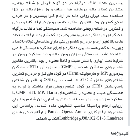
بیشترین تعداد غلاف درگیاه در دو گونه خردل و شلغم روغنی،
بیشترین تعداد دانه درغلاف، طول غلاف و وزن هزاردانه در کلزا
مشاهده شد. میزان روغن دانه در ارقام کلزا بیشترین و در خردل
هندی کمترین بود. بالاترین عملکرد دانه و روغن در ارقام کلزا و خردل
و کمترین در شلغم روغنی مشاهده شد. همبستگی تعداد غلاف درگیاه
با دیگر اجزای عملکرد منفی و معنی‌دار بود که نشان داد ارقام با تعداد
غلاف بالا نظیر ارقام خردل و شلغم روغنی دارای غلاف‌های کوتاه با تعداد
و وزن دانه کمتر هستند. بین عملکرد و اجزای عملکرد همبستگی خاصی
مشاهده نشد. همبستگی میزان روغن دانه و نیز عملکرد روغن در
شرایط تحت آبیاری با تنش مثبت و کاملاً معنی‌دار بود. بالاترین مقادیر
شاخص‌های میانگین هندسی (GMP)، تحمل‌تنش (STI)، میانگین
بهره‎وری (MP) و هارمونیک (Harm) در گونه‌های کلزا و خردل و کمترین
شاخص‌های تحمل (TOL)، حساسیت‌تنش (SSI) و بالاترین شاخص
پاسخ‌خشکی (DRI) در گونه شلغم روغنی قرار داشت. با توجه به
همبستگی مثبت و معنی‌دار شاخص‌های GMP، STI، MP، Harm با
عملکرد میزان روغن در محیط تحت تنش و آبیاری، این شاخص‌ها برای
ارزیابی ارقام براسیکا مناسب تشخیص داده شدند. براساس این
شاخص‌ها ارقام کلزای Parade، Opera، Amica و ارقام خردل هندی
J98/102/51/5، Landrace و Lethbridge انتخاب شدند.
کلیدواژه‌ها