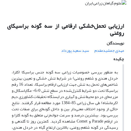
ارزیابی تحمل‌خشکی ارقامی از سه گونه براسیکای
روغنی
نویسندگان
مهدی جمشیدمقدم
سید سعید پورداد
چکیده
به منظور بررسی خصوصیات زراعی سه گونه جنس براسیکا (کلزا،
خردل هندی و شلغم روغنی) در شرایط تنش خشکی و تعیین بهترین
شاخص‌های تحمل به ‌تنش جهت ارزیابی ارقام براسیکا، تعداد 16 رقم
براسیکا تحت دو شرایط کنترل‌شده در سطح تنش 6/0- مگاپاسکال و
مزرعه‌ای در دو محیط تنش و آبیاری در ایستگاه تحقیقات کشاورزی دیم
(کرمانشاه) طی سال زراعی 85-1384 مورد مطالعه قرار گرفتند. نتایج
حاکی از وجود اختلاف معنی‌دار بین و داخل گونه‌ای برای صفات تحت
بررسی بود. بیشترین درصد و سرعت جوانه‌زنی متعلق به گونه کلزا و
در ارقام Parade و Comet مشاهده گردید. کمترین روز تا گلدهی و
رسیدگی در گونه شلغم روغنی، بالاترین ارتفاع گیاه در خردل هندی،