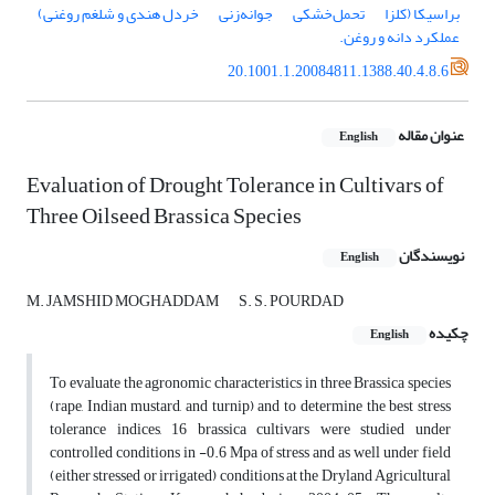
براسیکا (کلزا
تحمل‌خشکی
جوانه‌زنی
خردل هندی و شلغم روغنی)
عملکرد دانه و روغن.
20.1001.1.20084811.1388.40.4.8.6
عنوان مقاله
English
Evaluation of Drought Tolerance in Cultivars of
Three Oilseed Brassica Species
نویسندگان
English
M. JAMSHID MOGHADDAM
S. S. POURDAD
چکیده
English
To evaluate the agronomic characteristics in three Brassica species
(rape, Indian mustard, and turnip) and to determine the best stress
tolerance indices, 16 brassica cultivars were studied under
controlled conditions in -0.6 Mpa of stress and as well under field
(either stressed or irrigated) conditions at the Dryland Agricultural