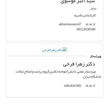
سید اکبر موسوی
سایر
کارشناس نشریه
ut.ac.ir
akbarmousavi47
09122630500
ویراستار
دکتر زهرا فرخی
ویراستار علمی، دانش آموخته دکتری گروه زراعت و اصلاح نباتات
دانشگاه تهران
ut.ac.ir
zahrafarokhi