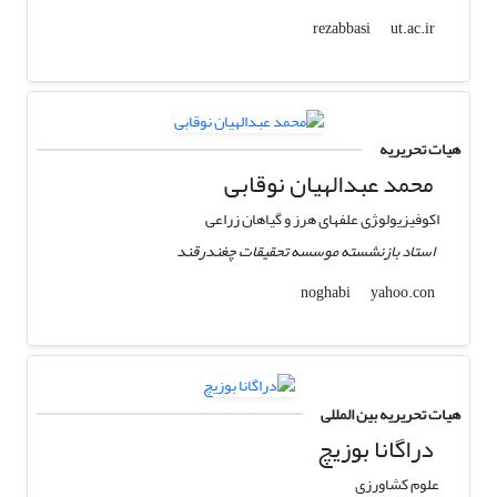
ut.ac.ir
rezabbasi
هیات تحریریه
محمد عبدالهیان نوقابی
اکوفیزیولو‍ژی علفهای هرز و گیاهان زراعی
استاد بازنشسته موسسه تحقیقات چغندرقند
yahoo.con
noghabi
هیات تحریریه بین المللی
دراگانا بوزیچ
علوم کشاورزی