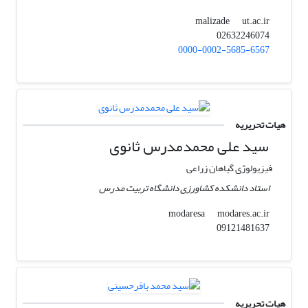
ut.ac.ir
malizade
02632246074
0000-0002-5685-6567
هیات تحریریه
سید علی محمدمدرس ثانوی
فیزیولوژی گیاهان زراعی
استاد دانشکده کشاورزی دانشگاه تربیت مدرس
modares.ac.ir
modaresa
09121481637
هیات تحریریه