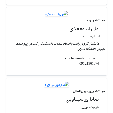
هیات تحریریه
ولی ا.. محمدی
اصلاح نباتات
دانشیار گروه زراعت و اصلاح نباتات دانشکدگان کشاورزی و منابع
طبیعی دانشگاه تهران
ut.ac.ir
vmohammadi
09121961674
هیات تحریریه بین المللی
صابا ورسیناویچ
علوم کشاورزی