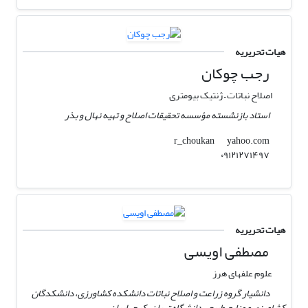
هیات تحریریه
رجب چوکان
اصلاح نباتات – ژنتیک بیومتری
استاد بازنشسته مؤسسه تحقیقات اصلاح و تھیه نھال و بذر
yahoo.com
r_choukan
٠٩١٢١٢٧١۴٩٧
هیات تحریریه
مصطفی اویسی
علوم علفهای هرز
دانشیار گروه زراعت و اصلاح نباتات دانشکده کشاورزی، دانشکدگان
کشاورزی و منابع طبیعی دانشگاه تهران، کرج، ایران.