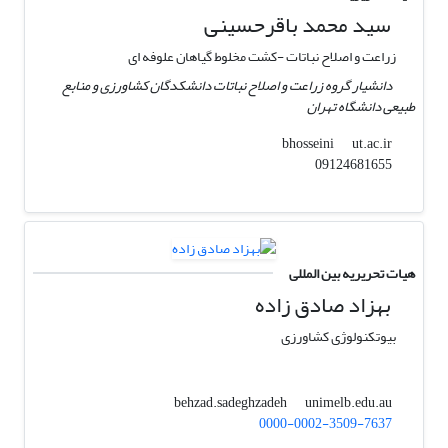
سید محمد باقرحسینی
زراعت و اصلاح نباتات -کشت مخلوط گیاهان علوفه ای
دانشیار گروه زراعت و اصلاح نباتات دانشکدگان کشاورزی و منابع
طبیعی دانشگاه تهران
ut.ac.ir
bhosseini
09124681655
هیات تحریریه بین المللی
بهزاد صادق زاده
بیوتکنولوژی کشاورزی
unimelb.edu.au
behzad.sadeghzadeh
0000-0002-3509-7637