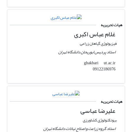
هیات تحریریه
غلام عباس اکبری
فیزیولوژی گیاهان زراعی
استاد پردیس ابوریحان دانشگاه تهران
ut.ac.ir
ghakbari
09122186976
هیات تحریریه
علیرضا عباسی
بیوتکنولوژی کشاورزی
استاد گروه زراعت و اصلاح نباتات دانشگاه تهران