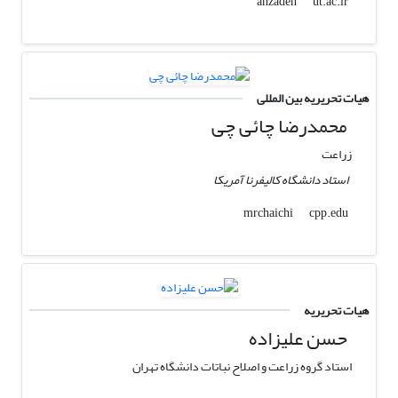
ut.ac.ir
ahzadeh
هیات تحریریه بین المللی
محمدرضا چائی چی
زراعت
استاد دانشگاه کالیفرنا آمریکا
cpp.edu
mrchaichi
هیات تحریریه
حسن علیزاده
استاد گروه زراعت و اصلاح نباتات دانشگاه تهران