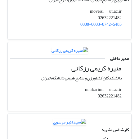
ut.ac.ir
moveisi
02632221482
0000-0003-0742-5485
مدیر داخلی
منیره کریمی رزکانی
دانشکدگان کشاورزی و منابع طبیعی دانشگاه تهران
ut.ac.ir
mnrkarimi
02632221482
کارشناس نشریه