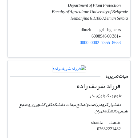
Department of Plant Protection
Faculty of Agriculture, University of Belgrade
Nemanjina 6, 11080 Zemun, Serbia
agrif.bg.ac.rs
dbozic
+381 60 6008946
0000-0002-7355-8633
هیات تحریریه
فرزاد شریف زاده
علوم و تکنولوژی بذر
دانشیار گروه زراعت و اصلاح نباتات, دانشکدگان کشاورزی و منابع
طبیعی دانشگاه تهران
ut.ac.ir
sharifz
02632221482