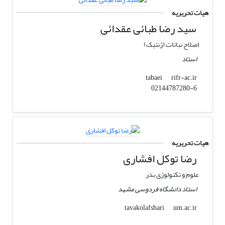
هیات تحریریه
سید رضا طبائی عقدائی
اصلاح نباتات (ژنتیک)
استاد
rifr-ac.ir
tabaei
02144787280-6
هیات تحریریه
رضا توکل افشاری
علوم و تکنولوژی بذر
استاد دانشگاه فردوسی مشهد
um.ac.ir
tavakolafshari