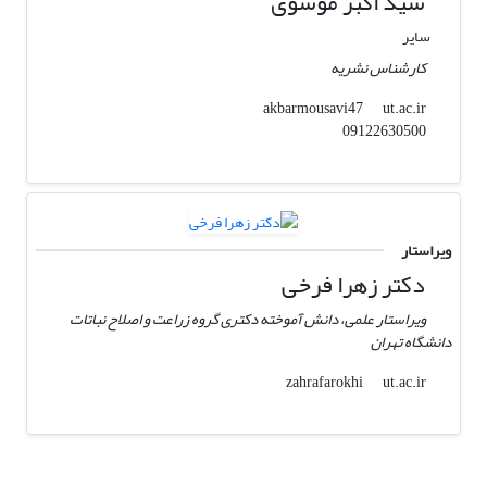
سید اکبر موسوی
سایر
کارشناس نشریه
ut.ac.ir
akbarmousavi47
09122630500
ویراستار
دکتر زهرا فرخی
ویراستار علمی، دانش آموخته دکتری گروه زراعت و اصلاح نباتات
دانشگاه تهران
ut.ac.ir
zahrafarokhi