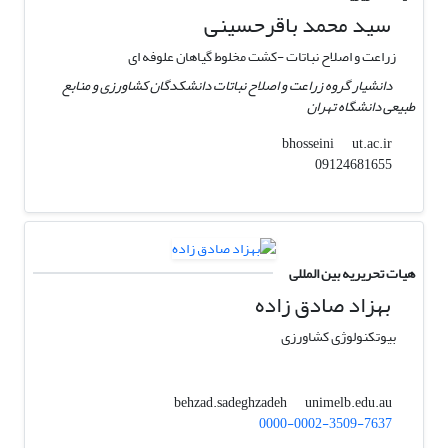
سید محمد باقرحسینی
زراعت و اصلاح نباتات -کشت مخلوط گیاهان علوفه ای
دانشیار گروه زراعت و اصلاح نباتات دانشکدگان کشاورزی و منابع
طبیعی دانشگاه تهران
ut.ac.ir
bhosseini
09124681655
هیات تحریریه بین المللی
بهزاد صادق زاده
بیوتکنولوژی کشاورزی
unimelb.edu.au
behzad.sadeghzadeh
0000-0002-3509-7637