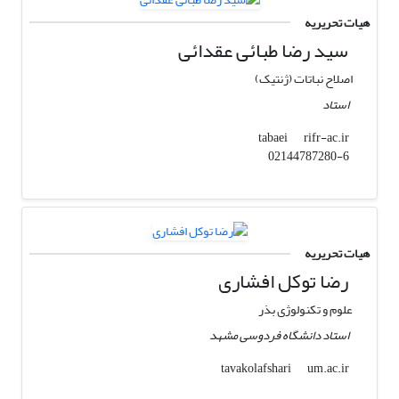
هیات تحریریه
سید رضا طبائی عقدائی
اصلاح نباتات (ژنتیک)
استاد
rifr-ac.ir
tabaei
02144787280-6
هیات تحریریه
رضا توکل افشاری
علوم و تکنولوژی بذر
استاد دانشگاه فردوسی مشهد
um.ac.ir
tavakolafshari