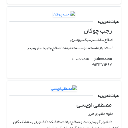
هیات تحریریه
رجب چوکان
اصلاح نباتات – ژنتیک بیومتری
استاد بازنشسته مؤسسه تحقیقات اصلاح و تھیه نھال و بذر
yahoo.com
r_choukan
٠٩١٢١٢٧١۴٩٧
هیات تحریریه
مصطفی اویسی
علوم علفهای هرز
دانشیار گروه زراعت و اصلاح نباتات دانشکده کشاورزی، دانشکدگان
کشاورزی و منابع طبیعی دانشگاه تهران، کرج، ایران.