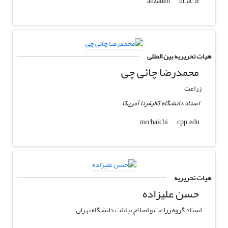
ut.ac.ir
ahzadeh
هیات تحریریه بین المللی
محمدرضا چائی چی
زراعت
استاد دانشگاه کالیفرنا آمریکا
cpp.edu
mrchaichi
هیات تحریریه
حسن علیزاده
استاد گروه زراعت و اصلاح نباتات دانشگاه تهران