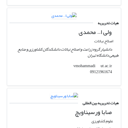
هیات تحریریه
ولی ا.. محمدی
اصلاح نباتات
دانشیار گروه زراعت و اصلاح نباتات دانشکدگان کشاورزی و منابع
طبیعی دانشگاه تهران
ut.ac.ir
vmohammadi
09121961674
هیات تحریریه بین المللی
صابا ورسیناویچ
علوم کشاورزی