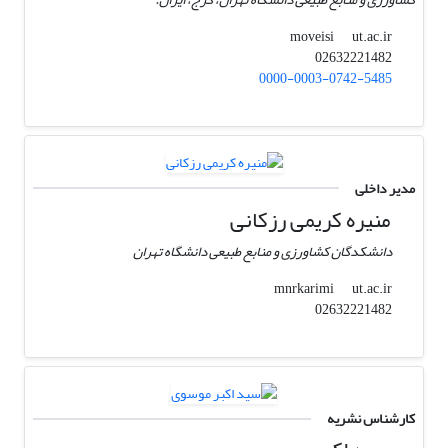
ut.ac.ir
moveisi
02632221482
0000-0003-0742-5485
مدیر داخلی
منیره کریمی رزکانی
دانشکدگان کشاورزی و منابع طبیعی دانشگاه تهران
ut.ac.ir
mnrkarimi
02632221482
کارشناس نشریه