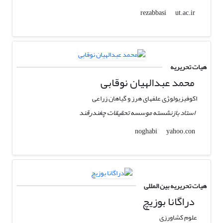
ut.ac.ir
rezabbasi
هیات تحریریه
محمد عبدالهیان نوقابی
اکوفیزیولو‍ژی علفهای هرز و گیاهان زراعی
استاد بازنشسته موسسه تحقیقات چغندرقند
yahoo.con
noghabi
هیات تحریریه بین المللی
دراگانا بوزیچ
علوم کشاورزی