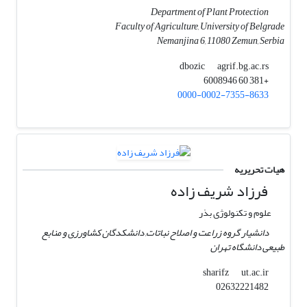
Department of Plant Protection
Faculty of Agriculture, University of Belgrade
Nemanjina 6, 11080 Zemun, Serbia
agrif.bg.ac.rs
dbozic
+381 60 6008946
0000-0002-7355-8633
هیات تحریریه
فرزاد شریف زاده
علوم و تکنولوژی بذر
دانشیار گروه زراعت و اصلاح نباتات, دانشکدگان کشاورزی و منابع
طبیعی دانشگاه تهران
ut.ac.ir
sharifz
02632221482