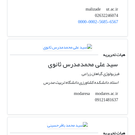
ut.ac.ir
malizade
02632246074
0000-0002-5685-6567
هیات تحریریه
سید علی محمدمدرس ثانوی
فیزیولوژی گیاهان زراعی
استاد دانشکده کشاورزی دانشگاه تربیت مدرس
modares.ac.ir
modaresa
09121481637
هیات تحریریه