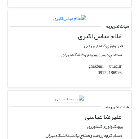
هیات تحریریه
غلام عباس اکبری
فیزیولوژی گیاهان زراعی
استاد پردیس ابوریحان دانشگاه تهران
ut.ac.ir
ghakbari
09122186976
هیات تحریریه
علیرضا عباسی
بیوتکنولوژی کشاورزی
استاد گروه زراعت و اصلاح نباتات دانشگاه تهران