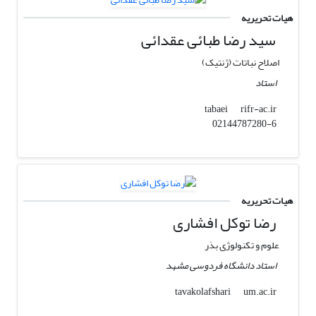
هیات تحریریه
سید رضا طبائی عقدائی
اصلاح نباتات (ژنتیک)
استاد
rifr-ac.ir
tabaei
02144787280-6
هیات تحریریه
رضا توکل افشاری
علوم و تکنولوژی بذر
استاد دانشگاه فردوسی مشهد
um.ac.ir
tavakolafshari