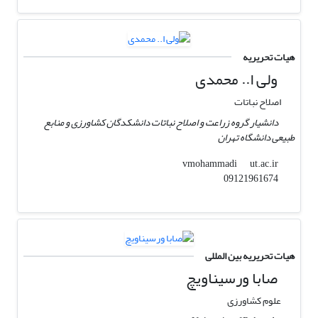
هیات تحریریه
ولی ا.. محمدی
اصلاح نباتات
دانشیار گروه زراعت و اصلاح نباتات دانشکدگان کشاورزی و منابع
طبیعی دانشگاه تهران
ut.ac.ir
vmohammadi
09121961674
هیات تحریریه بین المللی
صابا ورسیناویچ
علوم کشاورزی