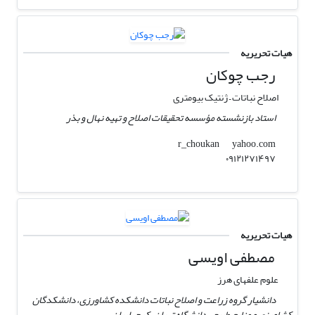
هیات تحریریه
رجب چوکان
اصلاح نباتات – ژنتیک بیومتری
استاد بازنشسته مؤسسه تحقیقات اصلاح و تھیه نھال و بذر
yahoo.com
r_choukan
٠٩١٢١٢٧١۴٩٧
هیات تحریریه
مصطفی اویسی
علوم علفهای هرز
دانشیار گروه زراعت و اصلاح نباتات دانشکده کشاورزی، دانشکدگان
کشاورزی و منابع طبیعی دانشگاه تهران، کرج، ایران.