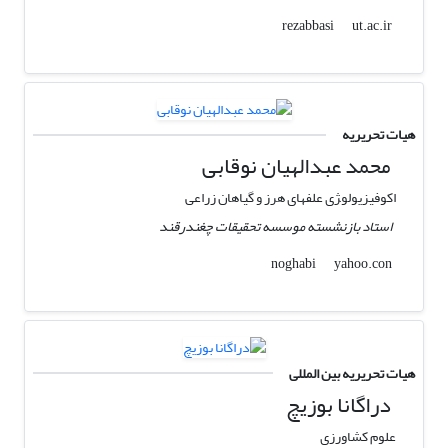
ut.ac.ir
rezabbasi
هیات تحریریه
محمد عبدالهیان نوقابی
اکوفیزیولو‍ژی علفهای هرز و گیاهان زراعی
استاد بازنشسته موسسه تحقیقات چغندرقند
yahoo.con
noghabi
هیات تحریریه بین المللی
دراگانا بوزیچ
علوم کشاورزی