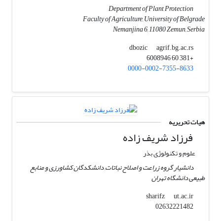
Department of Plant Protection
Faculty of Agriculture, University of Belgrade
Nemanjina 6, 11080 Zemun, Serbia
agrif.bg.ac.rs
dbozic
+381 60 6008946
0000-0002-7355-8633
هیات تحریریه
فرزاد شریف زاده
علوم و تکنولوژی بذر
دانشیار گروه زراعت و اصلاح نباتات, دانشکدگان کشاورزی و منابع
طبیعی دانشگاه تهران
ut.ac.ir
sharifz
02632221482