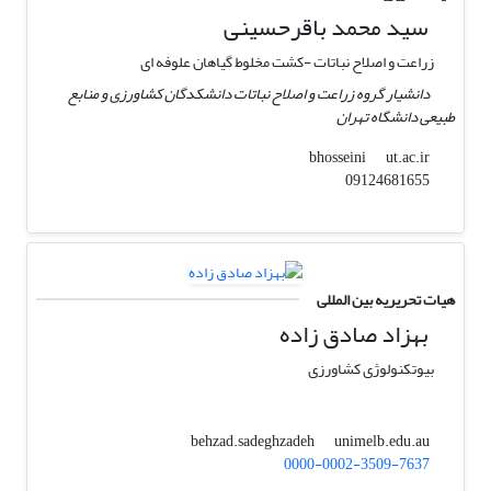
سید محمد باقرحسینی
زراعت و اصلاح نباتات -کشت مخلوط گیاهان علوفه ای
دانشیار گروه زراعت و اصلاح نباتات دانشکدگان کشاورزی و منابع
طبیعی دانشگاه تهران
ut.ac.ir
bhosseini
09124681655
هیات تحریریه بین المللی
بهزاد صادق زاده
بیوتکنولوژی کشاورزی
unimelb.edu.au
behzad.sadeghzadeh
0000-0002-3509-7637