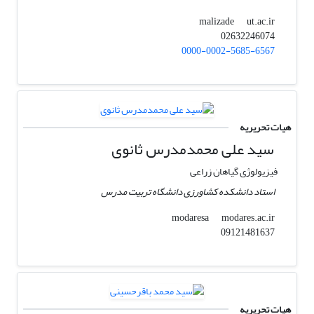
ut.ac.ir
malizade
02632246074
0000-0002-5685-6567
هیات تحریریه
سید علی محمدمدرس ثانوی
فیزیولوژی گیاهان زراعی
استاد دانشکده کشاورزی دانشگاه تربیت مدرس
modares.ac.ir
modaresa
09121481637
هیات تحریریه