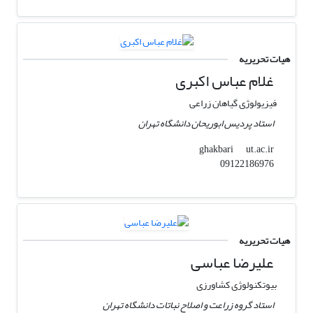
هیات تحریریه
غلام عباس اکبری
فیزیولوژی گیاهان زراعی
استاد پردیس ابوریحان دانشگاه تهران
ut.ac.ir
ghakbari
09122186976
هیات تحریریه
علیرضا عباسی
بیوتکنولوژی کشاورزی
استاد گروه زراعت و اصلاح نباتات دانشگاه تهران