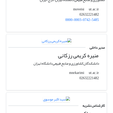
ut.ac.ir
moveisi
02632221482
0000-0003-0742-5485
مدیر داخلی
منیره کریمی رزکانی
دانشکدگان کشاورزی و منابع طبیعی دانشگاه تهران
ut.ac.ir
mnrkarimi
02632221482
کارشناس نشریه