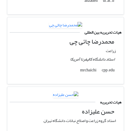
ut.ac.ir
ahzadeh
هیات تحریریه بین المللی
محمدرضا چائی چی
زراعت
استاد دانشگاه کالیفرنا آمریکا
cpp.edu
mrchaichi
هیات تحریریه
حسن علیزاده
استاد گروه زراعت و اصلاح نباتات دانشگاه تهران