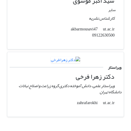
سید اکبر موسوی
سایر
کارشناس نشریه
ut.ac.ir
akbarmousavi47
09122630500
ویراستار
دکتر زهرا فرخی
ویراستار علمی، دانش آموخته دکتری گروه زراعت و اصلاح نباتات
دانشگاه تهران
ut.ac.ir
zahrafarokhi