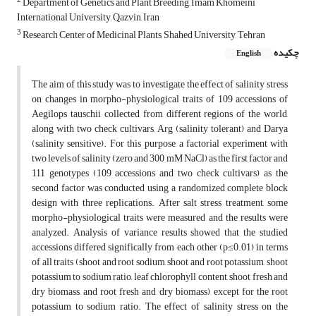
2
Department of Genetics and Plant Breeding, Imam Khomeini
International University, Qazvin, Iran
3
Research Center of Medicinal Plants, Shahed University, Tehran
چکیده
English
The aim of this study was to investigate the effect of salinity stress
on changes in morpho-physiological traits of 109 accessions of
Aegilops tauschii collected from different regions of the world,
along with two check cultivars, Arg (salinity tolerant) and Darya
(salinity sensitive). For this purpose, a factorial experiment with
two levels of salinity (zero and 300 mM NaCl) as the first factor and
111 genotypes (109 accessions and two check cultivars) as the
second factor was conducted using a randomized complete block
design with three replications. After salt stress treatment, some
morpho-physiological traits were measured and the results were
analyzed. Analysis of variance results showed that the studied
accessions differed significally from each other (p≤0.01) in terms
of all traits (shoot and root sodium, shoot and root potassium, shoot
potassium to sodium ratio, leaf chlorophyll content, shoot fresh and
dry biomass, and root fresh and dry biomass), except for the root
potassium to sodium ratio. The effect of salinity stress on the