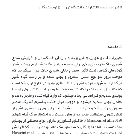
ناشر: موسسه انتشارات دانشگاه تهران. © نویسندگان
1. مقدمه
تغییرات آب و هوایی جهانی و به دنبال آن خشکسالی و افزایش سطح
شوری خاک، تهدیدی جدی برای عرضه جهانی غذا به شمار می‌رود. بیشتر
گونه‌های گیاهی تحت تأثیر سطوح بالای شوری خاک قرار می‌گیرند که
موجب بروز دو نوع تنش اسمزی و یونی شده و بر رشد گیاه تأثیر
می‌گذارد. تنش اسمزی ناشی از غلظت بالای یونها در خارج از ریشه است
که پتانسیل آب خاک را کاهش میدهد. علاوهبر این، تنش یونی توسط
یونهای سدیم و کلر اضافی ایجاد میشود که وارد گیاه شده و منجر به عدم
تعادل یونی شدید میشود و موجب مهار جذب پتاسیم که یک عنصر
ضروری برای رشد و نمو است، میشود. تنشهای یونی و اسمزی ناشی از
تنش شوری میتوانند منجر به کاهش عملکرد و احتمالا مرگ گیاه شوند
(Mansouri et al., 2019). خاکهای کشاورزی دارای انواع مختلفی از یونهای
نمک هستند، اما معمولا کلرید سدیم، نمک غالب و مضر است که افزایش
آن باعث کاهش رشد رویشی و سرعت فتوسنتز میشود (Hosseini et al.,