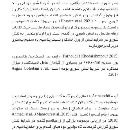
مضر شوری، استفاده از ارقامی است که در شرایط شور توانایی رشد
داشته و تولید اقتصادی داشته باشند. در این راستا داشتن درک کلی از
فیزیولوژی گیاه در برابر تنش به منظور انتخاب ارقام و بهبود تحمل به
شوری مهم است (Hosseini et al., 2021). بررسی وزن خشک اندام هوایی
و نسبت پتاسیم به سدیم برگ ارقام گندم یک معیار مناسب جهت انتخاب
ارقام متحمل به تنش شوری در گندم است؛ زیرا ارقام متحمل به تنش
شوری در شرایط تنش از وزن خشک و نسبت پتاسیم به سدیم بیشتری
در برگ برخوردارند
(Farhoudi & Khodarahmpour, 2015). رابطه بین نسبت یون پتاسیم به
یون سدیم (K+/Na+) در بسیاری از گیاهان عامل تعیینکننده میزان
عملکرد در شرایط تنش شوری بوده است (Asgari Golestani et al.,
2017).
گونه Ae.tauschii با اعطای ژنوم D به گندمهای زراعی بهعنوان اصلیترین
خویشاوند وحشی گندم نان شناخته شدهاست. ژنوم D منبع ارزشمندی
جهت مقاومت در برابر تنشهای زیستی و غیر زیستی است که میتواند
بهبود ارقام گندم را تسهیل کند (Mansouri et al., 2019). Ahmadi et al.
(2018) در ارزیابی مجموعه بزرگی از ژرمپلاسم گندم در شرایط تنش
شوری گزارش کردهاند که توانایی تودههای گندم برای حفظ پتاسیم در