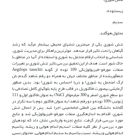
زیستتوده،
سدیم،
محلول هوگلند.
تنش شوری یکی از مهمترین تنشهای محیطی بهشمار میآید که رشد
گیاهان را تحت تاثیر قرار میدهد. موثرترین راهکار برای مدیریت شوری،
شناسایی و انتخاب ارقام متحمل به شوری و استفاده از آنها در مناطق با
خاک شور است. هدف از این تحقیق بررسی تاثیر تنش شوری بر تغییرات
صفات مورفو-فیزیولوژیکی 109 توده از گونه Aegilops tauschii
جمعآوریشده از مناطق مختلف جهان به همراه دو رقم شاهد گندم نان
ارگ (متحمل به شوری) و دریا (حساس به شوری) بود. بدین منظور
آزمایشی بهصورت فاکتوریل در قالب طرح پایه بلوکهای کامل تصادفی با
دو سطح شوری (صفر و 300 میلیمولار NaCl) به عنوان فاکتور اول و 111
ژنوتیپ (109 توده و دو رقم شاهد) به عنوان فاکتور دوم با سه تکرار در
گلخانه دانشگاه بین المللی امامخمینی اجرا شد. پس از اعمال تنش
شوری، اقدام به اندازهگیری صفات مورفو-فیزیولوژیکی شد و نتایج
مورد بررسی قرار گرفت. نتایج تجزیه واریانس نشان داد که تودههای
مورد بررسی از نظر کلیه صفات (سدیم اندام هوایی و ریشه، پتاسیم
اندام هوایی و ریشه، نسبت پتاسیم به سدیم اندام هوایی، محتوای نسبی