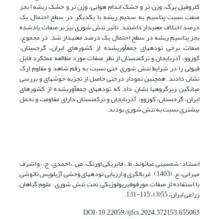
کلروفیل برگ، وزن تر و خشک اندام هوایی، وزن تر و خشک ریشه) بجز
صفت نسبت پتاسیم به سدیم ریشه با یکدیگر در سطح احتمال یک
درصد اختلاف معنیدار داشتند. تاثیر تنش شوری نیز بر صفات یادشده
بجز پتاسیم ریشه در سطح احتمال یک درصد معنیدار شد. در مجموع،
صفات برخی تودههای جمعآوریشده از کشورهای ایران، گرجستان،
کوزوو، آذربایجان و ترکمنستان از نظر صفات مورد مطالعه عملکرد قابل
قبولی را در شرایط تنش شوری حتی نسبت به رقم شاهد و مقاوم ارگ
نشان دادند. همچنین نمودار درختی حاصل از تجزیه خوشهای و بررسی
میانگین زیرگروهها نشان داد که تودههای جمعآوریشده از کشورهای
ایران، گرجستان، کوزوو، آذربایجان و ترکمنستان دارای مقاومت و تحمل
بیشتری نسبت به تنش شوری بودند.
استناد: شمسینی غیاثوند، ط.، فابریکی اورنگ، ص.، احمدی، ج.، و اشرف
مهرابی، ع. (1403). غربالگری و ارزیابی تودههای وحشی آژیلوپس تائوشی
با استفاده از صفات مورفوفیزیولوژیکی تحت تنش شوری. علوم گیاهان
زراعی ایران، 55(3)، 115-131.
DOI: 10.22059/ijfcs.2024.372153.655063