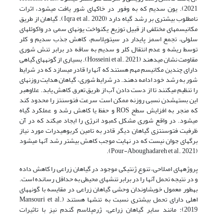
2021). یون سدیم که به وفور در خاکهای شور یافت میشود، اثرات
نامطلوب بیشتری بر رشد گیاه دارد (Iqra et al., 2020). گیاهان از طریق
مکانیسمهای مختلفی از قبیل توزیع یکنواخت یونهای سمی در واکوئلهای
سلولی، تجمع اسمز پایدار در سیتوپلاسم، کاهش جذب سدیم و کلر
توسط ریشه و عدم انتقال کلر و سدیم به ساقه در برابر تنش شوری
مقاومت نشان میدهند (Hosseini et al., 2021). بسیاری از گونههای گیاهی
دارای چندین مکانیسم مهم هستند که آنها را قادر میسازد که در شرایط
شور به رشد خود ادامه دهند. در شرایط شوری، گیاهان هدایت روزنهای
را تنظیم میکنند تا از دست دادن آب از طریق تعرق کاهش یابد. علاوهبر
این بستهشدن نسبی روزنه ممکن است سرعت فتوسنتز را محدود کند
که منجر به افزایش سطح ROS و حفظ یا کاهش رشد و عملکرد گیاه
میشود. در واقع شوری مشکل کمبود انرژی را ایجاد میکند که در آن
ظرفیت فتوسنتزی گیاهان دیگر قادر به تامین کربوهیدرات مورد نیاز
برگهای جوان نیست که در نهایت موجب کاهش بیشتر رشد آنها میشود
(Pour-Aboughadareh et al., 2021).
پروژههای اصلاحی، تنوع ژنتیکی موجود در گیاهان زراعی را کاهش داده
و در نتیجه تحمل آنها را در برابر تنشهای محیطی به حداقل رسانده است.
بهطور معمول خویشاوندان وحشی گیاهان زراعی در مقایسه با گونههای
اهلی دارای تحمل بیشتری نسبت به تنشها هستند (Mansouri et al.,
2019)؛ مانند سایر گیاهان زراعی، ژرمپلاسم گندم نیز با تاثیرات