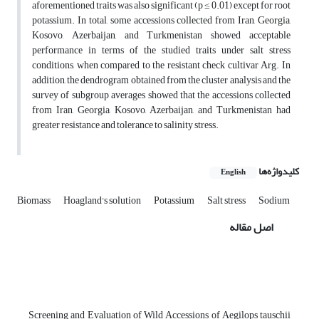
aforementioned traits was also significant (p ≤ 0.01) except for root
potassium. In total, some accessions collected from Iran, Georgia,
Kosovo, Azerbaijan, and Turkmenistan showed acceptable
performance in terms of the studied traits under salt stress
conditions, when compared to the resistant check cultivar Arg. In
addition, the dendrogram obtained from the cluster analysis and the
survey of subgroup averages showed that the accessions collected
from Iran, Georgia, Kosovo, Azerbaijan, and Turkmenistan had
greater resistance and tolerance to salinity stress.
کلیدواژه‌ها
English
Biomass
Hoagland's solution
Potassium
Salt stress
Sodium
اصل مقاله
Screening and Evaluation of Wild Accessions of Aegilops tauschii