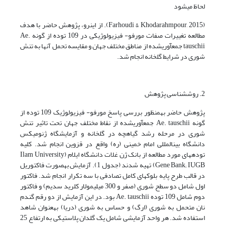
لحاظ میشود
(Farhoudi & Khodarahmpour, 2015). از اینرو، پژوهش حاضر با هدف
مطالعه تغییرات صفات مورفو- فیزیولوژیکی در 109 توده از گونه Ae.
tauschii جمعآوریشده از مناطق مختلف جهان و مقایسه تحمل آنها به تنش
شوری در شرایط گلخانه انجام شد.
2. روششناسی پژوهش
پژوهش حاضر بهمنظور بررسی پاسخ مورفو- فیزیولوژیک 109 توده از
گونه Ae. tauschii جمعآوریشده از نقاط مختلف جهان تحت تاثیر تنش
شوری در مرحله رشد گیاهچه در گلخانه و آزمایشگاه ژنومیکس
دانشگاه بینالمللی امام خمینی (ره) واقع در قزوین انجام شد. کلیه
تودههای مورد مطالعه از بانک ژن غلات دانشگاه ایلام (Ilam University
Gene Bank; IUGB) تهیه شدند (جدول 1). آزمایش بهصورت فاکتوریل
در قالب طرح پایه بلوکهای کامل تصادفی با سه تکرار انجام شد. فاکتور
اول شامل دو سطح شوری (صفر و 300 میلیمولار کلرید سدیم) و فاکتور
دوم شامل 109 توده Ae. tauschii بود. در این آزمایش از دو رقم گندم
نان متحمل به شوری (ارگ) و حساس به شوری (دریا) بهعنوان شاهد
استفاده شد. هر واحد آزمایشی شامل یک گلدان پلاستیکی به ارتفاع 25