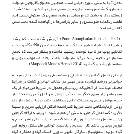
تحمل آنها به تنش شوری حیاتی است. همچنین محتوای کلروفیل میتواند
بهعنوان یک شاخص مفید برای تعیین سطح تحمل در گندم استفاده شود.
زیستتوده تر و خشک اندام هوایی و ریشه، سطح برگ، محتوای نسبی آب،
غلظت رنگدانه فتوسنتزی و سایر پارامترها در گیاهچه گندم تحت تنش
کاهش مییابند
(Pour-Aboughadareh et al., 2021). گزارش شدهاست که رشد
ریشهها تحت شرایط شور بستگی به حفظ نسبت بین K+/Na+ و جذب
انتخابی یونها در ناحیه توسعه ریشهها داشته و بهنظر میرسد که تجمع
سدیم در ناحیه رشد برگها نمیتواند باعث ایجاد مسمومیت یونی و
ممانعت از رشد برگ شود (Maqsoodi Mood & Heravi, 2014).
ارزیابی تحمل گیاهان به تنشهای زیستمحیطی بهویژه در خلال مرحله
جوانهزنی و رشد گیاهچه عامل مهمی در انتخاب آنها برای کشت در شرایط
مختلف میباشد. از آنجاییکه ارزیابیهای معمول در شرایط مزرعهای از یک
سو زمانبر و از سوی دیگر تحت تاثیر عوامل غیر قابل کنترل متعددی از
جمله عوامل اقلیمی و عملیات زراعی میباشند؛ بنابراین با استفاده از یک
روش آزمایشگاهی تحت شرایط کنترلشده امکان ارزیابی سریع و نسبتا
دقیق عکسالعمل گیاهان به تنش فراهم میشود. در زمینه ارقام گیاهان
زراعی متحمل به تنش شوری از جمله گندم معمولا صفاتی نظیر تجمع و
توزیع یونهایی مانند کلر، سدیم و پتاسیم، توانایی فتوسنتز، روابط آبی
گیاه، تولید اسمولیتهای سازگار، تغییرات وزن خشک گیاه و عملکرد گیاه