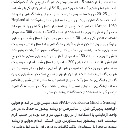
سانتیمتر و قطر دهانه 5 سانتیمتر بود و در هر گلدان پنج بذر گندم کشت
شد. شرایط رشدی گلخانه با دوره نوری 8:16 (روشنایی: تاریکی) و شرایط
دمایی 25-20 درجه سلسیوس در حد مطلوب برای رشد گیاهچهها بهینه
شد. تغذیه گیاهان مورد بررسی با محلول غذایی هوگلند (Hogland &
Arnon, 1950) انجام شد. پس از استقرار کامل گیاهچهها تا مرحله
پنجبرگی تنش شوری با استفاده از نمک NaCl با غلظت 300 میلیمولار
(هدایت الکتریکی برابر 30 دسیزیمنس بر متر) اعمال شد. بهمنظور
جلوگیری از واردشدن تنش ناگهانی به گیاهچهها، اعمال تنش بهصورت
مرحلهای و به همراه محلول غذایی کامل هوگلند صورت گرفت؛ بهطوریکه
تنش شوری با غلظت 150 میلیمولار آغاز و در دورههای بعدی به تدریج
افزایش یافت تا غلظت نهایی 300 میلیمولار اعمال شد. آبیاری بهصورت
مرتب هر دو روز یکبار انجام و در هر بار آبیاری محلول غذایی موجود در
هر زیرگلدانی تخلیه شد تا از این طریق از تجمع نمک در بخشهای زیرین
گلدان جلوگیری به عمل آید. پس از اتمام دوره اعمال تنش شوری، اقدام
به اندازهگیری محتوای نسبی کلروفیل بافت برگ در مرحله گیاهچه
(پنجبرگی) با استفاده از دستگاه کلروفیلمتر مدل
SPAD-502 Konica Minolta Sensing شد. سپس وزن تر اندام هوایی
(گیاهچه پنجبرگی قبل از ساقهرفتن) و ریشه بهصورت جداگانه در هر
واحد آزمایشی با استفاده از ترازوی دقیق در واحد بوته بر حسب گرم
بهدست آمد. بهمنظور بهدستآوردن وزن خشک، اندام هوایی و ریشه
بهصورت مجزا با استفاده از پاکت کاغذی به درون آون با شرایط دمایی 72