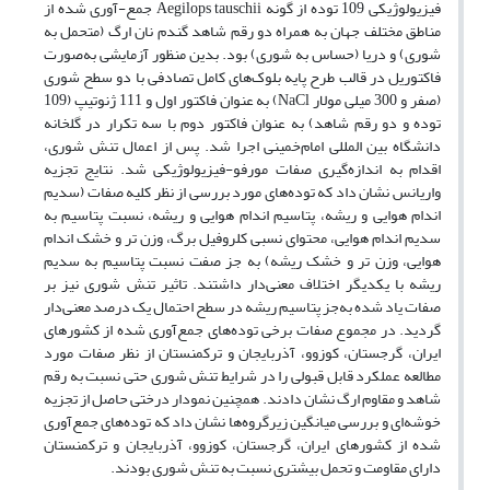
فیزیولوژیکی 109 توده از گونه Aegilops tauschii جمع-آوری شده از
مناطق مختلف جهان به همراه دو رقم شاهد گندم نان ارگ (متحمل به
شوری) و دریا (حساس به شوری) بود. بدین منظور آزمایشی به‌صورت
فاکتوریل در قالب طرح پایه بلوک‌های کامل تصادفی با دو سطح شوری
(صفر و 300 میلی مولار NaCl) به عنوان فاکتور اول و 111 ژنوتیپ (109
توده و دو رقم شاهد) به عنوان فاکتور دوم با سه تکرار در گلخانه
دانشگاه بین المللی امام‌خمینی اجرا شد. پس از اعمال تنش شوری،
اقدام به اندازه‌گیری صفات مورفو-فیزیولوژیکی شد. نتایج تجزیه
واریانس نشان داد که توده‌های مورد بررسی از نظر کلیه صفات (سدیم
اندام هوایی و ریشه، پتاسیم اندام هوایی و ریشه، نسبت پتاسیم به
سدیم اندام هوایی، محتوای نسبی کلروفیل برگ، وزن تر و خشک اندام
هوایی، وزن تر و خشک ریشه) به جز صفت نسبت پتاسیم به سدیم
ریشه با یکدیگر اختلاف معنی‌دار داشتند. تاثیر تنش شوری نیز بر
صفات یاد شده به‌جز پتاسیم ریشه در سطح احتمال یک درصد معنی‌دار
گردید. در مجموع صفات برخی توده‌های جمع‌آوری شده از کشورهای
ایران، گرجستان، کوزوو، آذربایجان و ترکمنستان از نظر صفات مورد
مطالعه عملکرد قابل قبولی را در شرایط تنش شوری حتی نسبت به رقم
شاهد و مقاوم ارگ نشان دادند. همچنین نمودار درختی حاصل از تجزیه
خوشه‌ای و بررسی میانگین زیرگروه‌ها نشان داد که توده‌های جمع‌آوری
شده از کشورهای ایران، گرجستان، کوزوو، آذربایجان و ترکمنستان
دارای مقاومت و تحمل بیشتری نسبت به تنش شوری بودند.