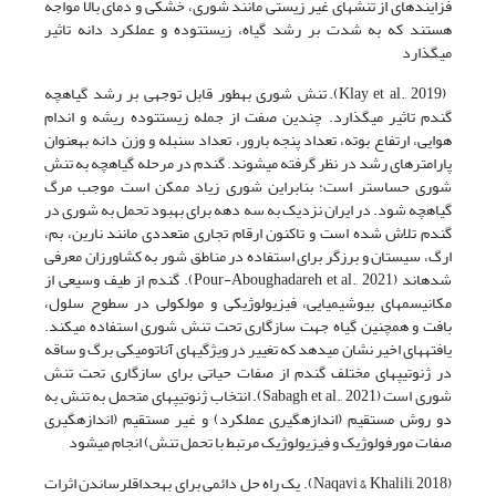
فزایندهای از تنشهای غیر زیستی مانند شوری، خشکی و دمای بالا مواجه
هستند که به شدت بر رشد گیاه، زیستتوده و عملکرد دانه تاثیر
میگذارد
(Klay et al., 2019). تنش شوری بهطور قابل توجهی بر رشد گیاهچه
گندم تاثیر میگذارد. چندین صفت از جمله زیستتوده ریشه و اندام
هوایی، ارتفاع بوته، تعداد پنجه بارور، تعداد سنبله و وزن دانه بهعنوان
پارامترهای رشد در نظر گرفته میشوند. گندم در مرحله گیاهچه به تنش
شوری حساستر است؛ بنابراین شوری زیاد ممکن است موجب مرگ
گیاهچه شود. در ایران نزدیک به سه دهه برای بهبود تحمل به شوری در
گندم تلاش شده است و تاکنون ارقام تجاری متعددی مانند نارین، بم،
ارگ، سیستان و برزگر برای استفاده در مناطق شور به کشاورزان معرفی
شدهاند (Pour-Aboughadareh et al., 2021). گندم از طیف وسیعی از
مکانیسمهای بیوشیمیایی، فیزیولوژیکی و مولکولی در سطوح سلول،
بافت و همچنین گیاه جهت سازگاری تحت تنش شوری استفاده میکند.
یافتههای اخیر نشان میدهد که تغییر در ویژگیهای آناتومیکی برگ و ساقه
در ژنوتیپهای مختلف گندم از صفات حیاتی برای سازگاری تحت تنش
شوری است (Sabagh et al., 2021). انتخاب ژنوتیپهای متحمل به تنش به
دو روش مستقیم (اندازهگیری عملکرد) و غیر مستقیم (اندازهگیری
صفات مورفولوژیک و فیزیولوژیک مرتبط با تحمل تنش) انجام میشود
(Naqavi & Khalili, 2018). یک راه حل دائمی برای بهحداقلرساندن اثرات