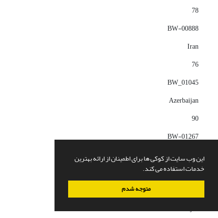
78
BW-00888
Iran
76
BW_01045
Azerbaijan
90
BW-01267
Iran
این وب سایت از کوکی ها برای اطمینان از ارائه بهترین
خدمات استفاده می کند.
115
متوجه شدم
BW_01067
Azerbaijan