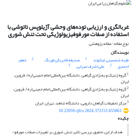
غربالگری و ارزیابی توده‌های وحشی آژیلوپس تائوشی با
استفاده از صفات مورفوفیزیولوژیکی تحت تنش شوری
نوع مقاله : مقاله پژوهشی
نویسندگان
2
1
طیبه شمسینی غیاثوند
صدیقه فابریکی اورنگ
جعفر
3
2
احمدی
علی اشرف مهرابی
1
گروه ژنتیک و به‌نژادی گیاهی، دانشگاه بین‌المللی امام خمینی(ره)، قزوین،
ایران
2
گروه ژنتیک و به‌نژادی گیاهی، دانشگاه بین المللی امام خمینی(ره)، قزوین،
ایران
3
مرکز تحقیقات گیاهان دارویی، دانشگاه شاهد، تهران، ایران
10.22059/ijfcs.2024.372153.655063
چکیده
هدف از این تحقیق بررسی تاثیر تنش شوری بر تغییرات صفات مورفو-