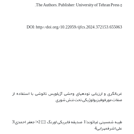
© The Authors. Publisher: University of Tehran Press.
DOI: http//doi.org/10.22059/ijfcs.2024.372153.655063
غربالگری و ارزیابی تودههای وحشی آژیلوپس تائوشی با استفاده از
صفات مورفوفیزیولوژیکی تحت تنش شوری
طیبه شمسینی غیاثوند1ǀ صدیقه فابریکی اورنگ 🖂2*ǀ جعفر احمدی3ǀ
علی اشرفمهرابی4