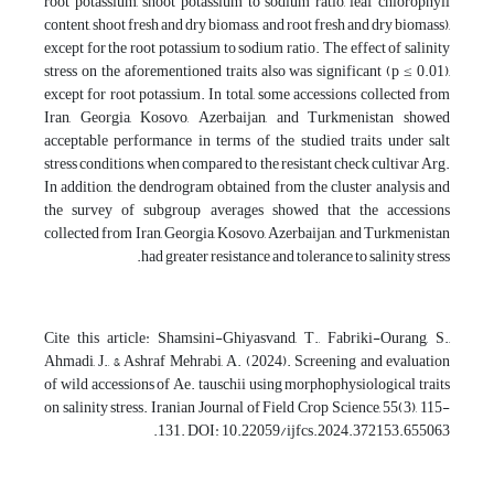
root potassium, shoot potassium to sodium ratio, leaf chlorophyll
content, shoot fresh and dry biomass, and root fresh and dry biomass),
except for the root potassium to sodium ratio. The effect of salinity
stress on the aforementioned traits also was significant (p ≤ 0.01),
except for root potassium. In total, some accessions collected from
Iran, Georgia, Kosovo, Azerbaijan, and Turkmenistan showed
acceptable performance in terms of the studied traits under salt
stress conditions, when compared to the resistant check cultivar Arg.
In addition, the dendrogram obtained from the cluster analysis and
the survey of subgroup averages showed that the accessions
collected from Iran, Georgia, Kosovo, Azerbaijan, and Turkmenistan
had greater resistance and tolerance to salinity stress.
Cite this article: Shamsini-Ghiyasvand, T., Fabriki-Ourang, S.,
Ahmadi, J., & Ashraf Mehrabi, A. (2024). Screening and evaluation
of wild accessions of Ae. tauschii using morphophysiological traits
on salinity stress. Iranian Journal of Field Crop Science, 55(3), 115-
131. DOI: 10.22059/ijfcs.2024.372153.655063.