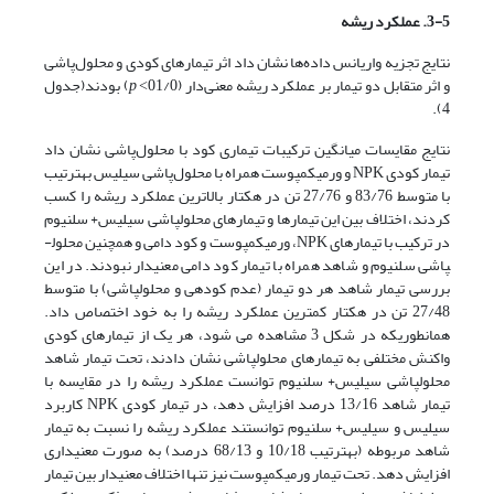
3-5. عملکرد ریشه
نتایج تجزیه واریانس داده‌ها نشان داد اثر تیمارهای کودی و محلول‌پاشی
و اثر متقابل دو تیمار بر عملکرد ریشه معنی‌دار (01/0˂
p
) بودند(جدول
4).
نتایج مقایسات میانگین ترکیبات تیماری کود با محلول‌پاشی نشان داد
تیمار کودی NPK و ورمی­کمپوست همراه با محلول‌پاشی سیلیس به­ترتیب
با متوسط 83/76 و 27/76 تن در هکتار بالاترین عملکرد ریشه را کسب
کردند، اختلاف بین این تیمارها و تیمارهای محلول­پاشی سیلیس+ سلنیوم
در ترکیب با تیمارهای NPK، ورمی­کمپوست و کود دامی و همچنین محلول­
پاشی سلنیوم و شاهد همراه با تیمار کود دامی معنی­دار نبودند. در این
بررسی تیمار شاهد هر دو تیمار (عدم کودهی و محلول­پاشی) با متوسط
27/48 تن در هکتار کمترین عملکرد ریشه را به خود اختصاص داد.
همانطوری­که در شکل 3 مشاهده می شود، هر یک از تیمارهای کودی
واکنش مختلفی به تیمارهای محلول­پاشی نشان دادند، تحت تیمار شاهد
محلول­پاشی سیلیس+ سلنیوم توانست عملکرد ریشه را در مقایسه با
تیمار شاهد 13/16 درصد افزایش دهد، در تیمار کودی NPK کاربرد
سیلیس و سیلیس+ سلنیوم توانستند عملکرد ریشه را نسبت به تیمار
شاهد مربوطه (به­ترتیب 10/18 و 68/13 درصد) به صورت معنی­داری
افزایش دهد. تحت تیمار ورمی­کمپوست نیز تنها اختلاف معنی­دار بین تیمار