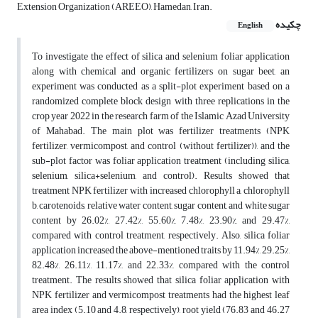
Extension Organization (AREEO), Hamedan, Iran.
چکیده
English
To investigate the effect of silica and selenium foliar application
along with chemical and organic fertilizers on sugar beet, an
experiment was conducted as a split-plot experiment based on a
randomized complete block design with three replications in the
crop year 2022 in the research farm of the Islamic Azad University
of Mahabad. The main plot was fertilizer treatments (NPK
fertilizer, vermicompost, and control (without fertilizer)), and the
sub-plot factor was foliar application treatment (including silica,
selenium, silica+selenium, and control). Results showed that
treatment NPK fertilizer with increased chlorophyll a, chlorophyll
b, carotenoids, relative water content, sugar content, and white sugar
content by 26.02%, 27.42%, 55.60%, 7.48%, 23.90%, and 29.47%,
compared with control treatment, respectively. Also, silica foliar
application increased the above-mentioned traits by 11.94%, 29.25%,
82.48%, 26.11%, 11.17%, and 22.33%, compared with the control
treatment. The results showed that silica foliar application with
NPK fertilizer and vermicompost treatments had the highest leaf
area index (5.10 and 4.8, respectively), root yield (76.83 and 46.27