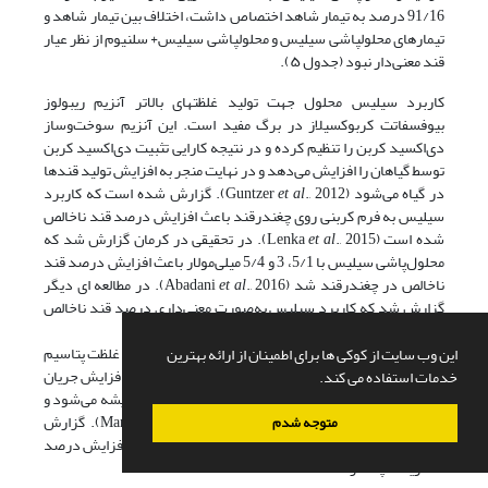
91/16 درصد به تیمار شاهد اختصاص داشت، اختلاف بین تیمار شاهد و
تیمارهای محلول­پاشی سیلیس و محلول­پاشی سیلیس+ سلنیوم از نظر عیار
قند معنی‌دار نبود (جدول ۵).
کاربرد سیلیس محلول جهت تولید غلظت­های بالاتر آنزیم ریبولوز
بیوفسفاتت کربوکسیلاز در برگ مفید است. این آنزیم سوخت‌وساز
دی‌اکسید کربن را تنظیم کرده و در نتیجه کارایی تثبیت دی‌اکسید کربن
توسط گیاهان را افزایش می‌دهد و در نهایت منجر به افزایش تولید قندها
در گیاه می‌شود (Guntzer
et al
., 2012). گزارش شده است که کاربرد
سیلیس به فرم کربنی روی چغندرقند باعث افزایش درصد قند ناخالص
شده است (Lenka
et al
., 2015). در تحقیقی در کرمان گزارش شد که
محلول‌پاشی سیلیس با 5/1، 3 و 5/4 میلی‌مولار باعث افزایش درصد قند
ناخالص در چغندرقند شد (Abadani
et al
., 2016). در مطالعه ای دیگر
گزارش شد که کاربرد سیلیس به‌صورت معنی‌داری درصد قند ناخالص
در چغندرقند را افزایش داد
(Kermani & Amir Moradi, 2019) به نظر می‌رسد افزایش غلظت پتاسیم
این وب سایت از کوکی ها برای اطمینان از ارائه بهترین
در لوله‌های غربالی باعث افزایش فشار اسمزی و در نتیجه افزایش جریان
خدمات استفاده می کند.
توده‌ای مواد ساخته­شده (ساکارز) فتوسنتز از برگ‌ها به ریشه می‌شود و
کاربرد سیلیس این روند را بهبود بخشید (Marscher, 1995). گزارش
متوجه شدم
شده است که محلول‌پاشی سیلیس و پتاسیم اثر مثبتی بر افزایش درصد
قند ریشه چغندرقند شده است (Farazi
., 2018).
et al