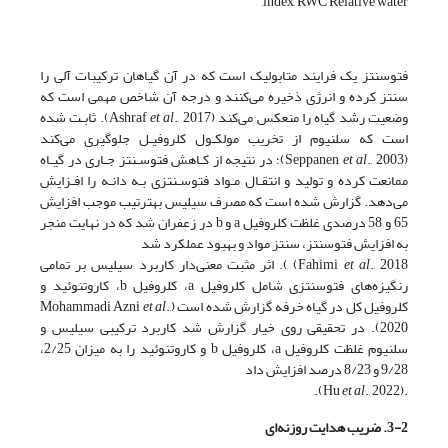
index, RWC Relative water,
فتوسنتز یک فرایند متابولیک است که در آن گیاهان ترکیبات آلی را
سنتز کرده و انرژی ذخیره می‌کنند و درجه آن شاخص مهمی است که
وضعیت رشد گیاه را منعکس می‌کند (Ashraf
et al
., 2017). ثابـت شده
است که سلنیوم از تخریب مولکـول کلروفیـل جلوگیری می‌کند
(Seppanen
et al
., 2003)؛ در نتیجه از کـاهش فتوسـنتز جـاری در گیـاه
ممانعت کرده و تولید و انتقـال مـواد فتوسـنتزی بـه دانـه را افـزایش
می‌دهد. گزارش شده است که مصرف سیلیس به­ترتیب موجب افزایش
65 و 58 درصدی غلظت کلروفیل a و b در زعفران شد که در نهایت منجر
به افزایش فتوسنتز، سنتز مواد و بهبود عملکرد شد
et al
Fahimi
., 2018) ). اثر مثبت معنی‌دار کاربرد سیلیس بر تمامی
رنگیزه‌های فتوسنتزی شامل کلروفیل a، کلروفیل b، کاروتنوئید و
کلروفیل کل در گیاه خرفه گزارش شده است (Mohammadi Azni
.,
et al
2020). در تحقیقی روی خیار گزارش شد کاربرد ترکیبی سیلیس و
سلنیوم غلظت کلروفیل a، کلروفیل b و کاروتنوئید را به میزان 2/25،
9/28 و 8/23 درصد افزایش داد
et al
., 2022).
.(Hu
3-2. ضریب هدایت روزنه‌ای