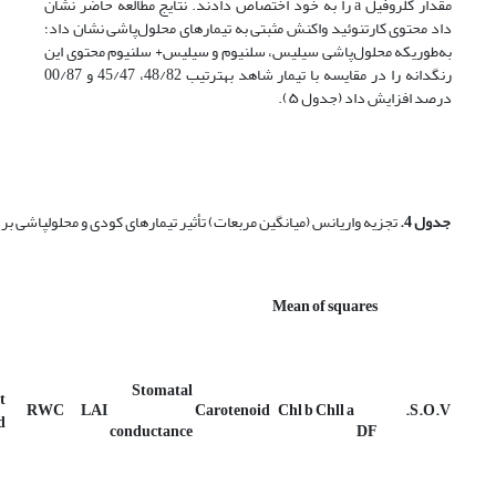
مقدار کلروفیل a را به خود اختصاص دادند. نتایج مطالعه حاضر نشان
داد محتوی کارتنوئید واکنش مثبتی به تیمارهای محلول‌پاشی نشان داد؛
به‌طوری­که محلول‌پاشی سیلیس، سلنیوم و سیلیس+ سلنیوم محتوی این
رنگدانه را در مقایسه با تیمار شاهد به­ترتیب 48/82، 45/47 و 00/87
درصد افزایش داد (جدول ۵).
جدول 4.
تجزیه واریانس (میانگین مربعات) تأثیر تیمارهای کودی و محلول­پاشی بر
Mean of squares
Stomatal
t
RWC
LAI
Carotenoid
Chl b
Chll a
S.O.V.
d
conductance
DF