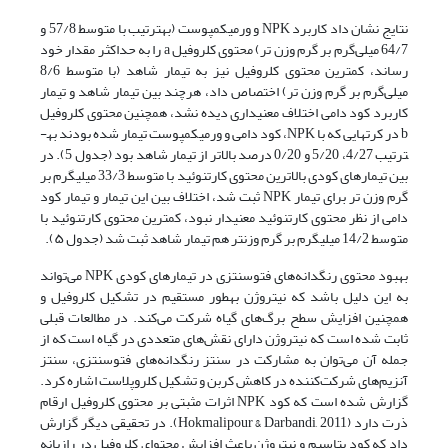
نتایج نشان داد کاربرد NPK و ورمی­کمپوست (به­ترتیب با متوسط 57/8 و
64/7 میلی‌گرم بر گرم وزن تر) محتوی کلروفیل a را به حداکثر مقدار خود
رساند، کمترین محتوی کلروفیل نیز به تیمار شاهد (با متوسط 8/6
میلی‌گرم بر گرم وزن تر) اختصاص داد، هرچند بین تیمار شاهد و تیمار
کاربرد کود دامی اختلاف معنی­داری دیده نشد، همچنین محتوی کلروفیل
b در کرت­هایی که با NPK، کود دامی و ورمی­کمپوست تیمار شده بودند به­
ترتیب 4/27، 5/20 و 0/20 درصد بالاتر از تیمار شاهد بود (جدول 5). در
بین تیمارهای کودی بالاترین محتوی کارتنوئید با متوسط 33/3 میلی­گرم بر
گرم وزن تر برای تیمار NPK ثبت شد، اختلاف بین این تیمار و تیمار کود
دامی از نظر محتوی کارتنوئید معنی­دار نبود، کمترین محتوی کارتنوئید با
متوسط 14/2 میلی­گرم بر گرم وزن­تر هم تیمار شاهد ثبت شد (جدول ۵).
بهبود محتوی رنگدانه‌های فتوسنتزی در تیمارهای کودی NPK می‌تواند
به این دلیل باشد که نیتروژن به­طور مستقیم در تشکیل کلروفیل و
همچنین افزایش سطح برگ‌های گیاه شرکت می‌کند. در مطالعات قبلی
ثابت شده است که نیتروژن دارای نقش‌های متعددی در گیاه است که از
جمله آن می‌توان به مشارکت در سنتز رنگدانه‌های فتوسنتزی، سنتز
آنزیم‌های شرکت‌کننده در کاهش کربن و تشکیل کلروپلاست اشاره کرد.
گزارش شده است که کود NPK اثرات مثبتی بر محتوی کلروفیل ارقام
ذرت دارد (Hokmalipour & Darbandi, 2011). در تحقیقی دیگر گزارش
داد که کود پتاسیم و نیتروژن باعث افزایش محتوای کلروفیل در رازیانه