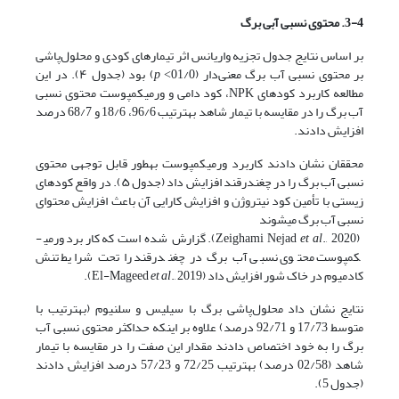
3-4. محتوی نسبی آبی برگ
بر اساس نتایج جدول تجزیه واریانس اثر تیمارهای کودی و محلول‌پاشی
بر محتوی نسبی آب برگ معنی‌دار (01/0˂
p
) بود (جدول ۴). در این
مطالعه کاربرد کودهای NPK، کود دامی و ورمی­کمپوست محتوی نسبی
آب برگ را در مقایسه با تیمار شاهد به­ترتیب 96/6، 18/6 و 68/7 درصد
افزایش دادند.
محققان نشان دادند کاربرد ورمی­کمپوست به­طور قابل‌ توجهی محتوی
نسبی آب برگ را در چغندرقند افزایش داد (جدول ۵). در واقع کودهای
زیستی با تأمین کود نیتروژن و افزایش کارایی آن باعث افزایش محتوای
نسبی آب برگ می­شوند
(Zeighami Nejad
al
et
., 2020). گزارش شده است که کاربرد ورمی­
کمپوست محتوی نسبی آب برگ در چغندرقند را تحت شرایط تنش
کادمیوم در خاک شور افزایش داد (El-Mageed
., 2019).
et al
نتایج نشان داد محلول‌پاشی برگ با سیلیس و سلنیوم (به­ترتیب با
متوسط 17/73 و 92/71 درصد) علاوه بر اینکه حداکثر محتوی نسبی آب
برگ را به خود اختصاص دادند مقدار این صفت را در مقایسه با تیمار
شاهد (02/58 درصد) به­ترتیب 72/25 و 57/23 درصد افزایش دادند
(جدول 5).