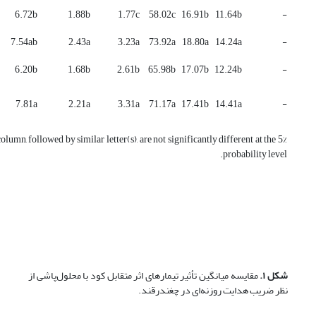
6.72b
1.88b
1.77c
58.02c
16.91b
11.64b
-
7.54ab
2.43a
3.23a
73.92a
18.80a
14.24a
-
6.20b
1.68b
2.61b
65.98b
17.07b
12.24b
-
7.81a
2.21a
3.31a
71.17a
17.41b
14.41a
-
lumn, followed by similar letter(s), are not significantly different at the 5%
probability level.
شکل
۱
.
مقایسه میانگین تأثیر تیمارهای اثر متقابل کود با محلول‌پاشی از
نظر ضریب هدایت روزنه‌ای در چغندرقند.