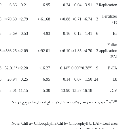
9
6.36
0.21
6.95
0.24
0.04
3.91
2
Replication
Fertilizer
**
70.30**
2.79*
61.68**
0.88**
0.71*
6.74*
3
(F)
8
5.69
0.53
4.93
0.16
0.12
1.41
6
Ea
Foliar
**
586.25**
2.09**
92.01**
6.10**
1.35**
4.70*
3
application
(FA)
ns
ns
ns
ns
**
52.01
2.20**
16.27*
0.14
0.09
0.38
9
F×FA
5
28.94
0.25
6.95
0.14
0.07
1.50
24
Eb
8
8.01
11.15
5.30
13.90
13.57
16.18
-
CV%
**
*
ns
،
و
به­ترتیب غیر معنی دار، معنی­دار در سطح احتمال یک و پنج درصد.
Note: Chll a- Chlorophyll a, Chl b- Chlorophyll b, LAI- Leaf area