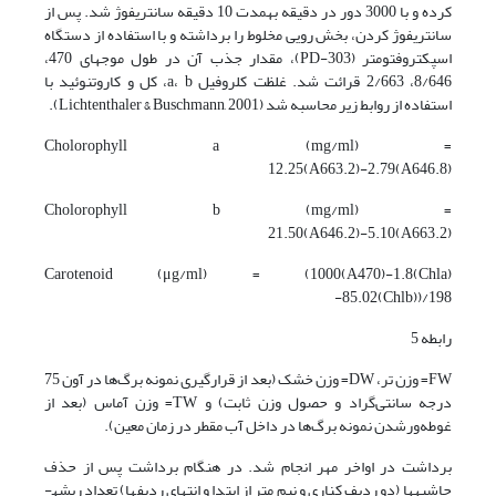
کرده و با 3000 دور در دقیقه به­مدت 10 دقیقه سانتریفوژ شد. پس از
سانتریفوژ کردن، بخش رویی مخلوط را برداشته و با استفاده از دستگاه
اسپکتروفتومتر (PD-303)، مقدار جذب آن در طول موج­های 470،
8/646، 2/663 قرائت شد. غلظت کلروفیل a، b، کل و کاروتنوئید با
استفاده از روابط زیر محاسبه شد (Lichtenthaler & Buschmann, 2001).
Cholorophyll a (mg/ml) =
12.25(A663.2)-2.79(A646.8)
Cholorophyll b (mg/ml) =
21.50(A646.2)-5.10(A663.2)
Carotenoid (μg/ml) = (1000(A470)-1.8(Chla)
-85.02(Chlb))/198
رابطه 5
FW= وزن تر، DW= وزن خشک (بعد از قرارگیری نمونه برگ‌ها در آون 75
درجه سانتی‌گراد و حصول وزن ثابت) و TW= وزن آماس (بعد از
غوطه‌ور­شدن نمونه برگ‌ها در داخل آب مقطر در زمان معین).
برداشت در اواخر مهر انجام شد. در هنگام برداشت پس از حذف
حاشیه­ها (دو ردیف کناری و نیم متر از ابتدا و انتهای ردیف­ها) تعداد ریشه­