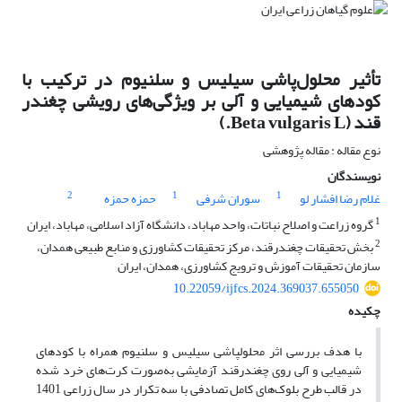
تأثیر محلول‌پاشی سیلیس و سلنیوم در ترکیب با
کودهای شیمیایی و آلی بر ویژگی‌های رویشی چغندر
قند (Beta vulgaris L.)
نوع مقاله : مقاله پژوهشی
نویسندگان
2
1
1
غلام رضا افشار لو
سوران شرفی
حمزه حمزه
1
گروه زراعت و اصلاح نباتات، واحد مهاباد، دانشگاه آزاد اسلامی، مهاباد، ایران
2
بخش تحقیقات چغندرقند، مرکز تحقیقات کشاورزی و منابع طبیعی همدان،
سازمان تحقیقات آموزش و ترویج کشاورزی، همدان، ایران
10.22059/ijfcs.2024.369037.655050
چکیده
با هدف بررسی اثر محلول­پاشی سیلیس و سلنیوم همراه با کودهای
شیمیایی و آلی روی چغندرقند آزمایشی به‌صورت کرت‌های خرد شده
در قالب طرح بلوک‌های کامل تصادفی با سه تکرار در سال زراعی 1401