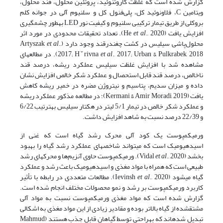
گزارش شده است که غلظت کاروتنوئید، پروتئین محلول، قند محلول،
ویتامین C، فلاونوئید کل، پلی‌فنول کل و سلنیوم آلی در جوانه کلم
‌بروکلی از طریق تیمار ترکیبی سلنیوم و کیفیت نور LED به­طور چشمگیری
افزایش یافت (He
et al
., 2020). تعداد تحقیقات محدودی در مورد اثر
محلول‌پاشی سیلیس در کشت چغندرقند وجود دارد (Artyszak
.,
et al
et al
2017; Hˇrivna
., 2017; Urban & Pulkrabek, 2018). در مطالعه­ای
مشاهده شد با افزایش غلظت سیلیس عملکرد ریشه، درصد قند
ناخالص، درصد قند قابل استحصال و عملکرد شکر خالص افزایش نشان
داده و میزان سدیم، پتاسیم و نیتروژن مضره در خمیر ریشه کاهش
یافت (Kermani & Amir Moradi, 2019)؛ در مطالعه مذکور عملکرد ریشه
و عملکرد شکر خالص در تیمار 5/1 لیتر در هکتار سیلیس به­ترتیب 6/22
و 22/39 درصد نسبت به شاهد افزایش داشت.
ورمی­کمپوست یک کود آلی محرک رشد گیاه است که غنی از
اسیدهیومیک است که می­تواند شاخص­های عملکرد رشد گیاه را بهبود
بخشد (Vidal
et al
., 2020). ورمی­کمپوست حاوی آنزیم‌ها و محرک­های رشد
طبیعی است که همراه با مواد مغذی و اسیدهیومیک باعث رشد و عملکرد
گیاه می­شود (Ievinsh
et al
., 2020). مطالعات متعددی در رابطه ‌با تأثیر
کاربرد ورمی­کمپوست بر رشد و نمو محصولات مختلف انجام شده است.
گزارش شده است که مواد مغذی ورمی­کمپوست نسبت به مواد آلی
مشتق­شده از گیاه بالاتر بوده و مقادیر زیادی از این مواد مغذی به اشکالی
تبدیل شده­اند که به­راحتی توسط گیاهان قابل‌ جذب هستند (Mahmud