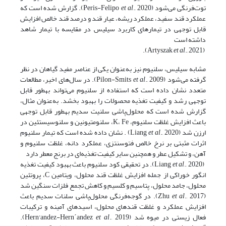
توت‌فرنگی می‌شود (Peris-Felipo
et al
., 2020). گزارش شده است که
عملکرد قند سفید، عملکرد ریشه، عیار قند و درصد قند خالص افزایش
قابل توجهی در تیمارهای کاربرد سیلیس در مقایسه با تیمار شاهد
داشته است
et al
., 2021).
(Artyszak
مشابه سیلیس، سلنیوم نیز به‌عنوان یکی از عناصر مفید گیاهان در نظر
گرفته می‌شود (Pilon-Smits
et al
., 2009). در سال‌های اخیر، مطالعات
متعدد نشان داده است که استفاده از سلنیوم می‌تواند به­طور قابل‌
توجهی رشد و کیفیت تغذیه محصولات را بهبود بخشد. به‌عنوان ‌مثال،
گزارش شده است که محلول‌پاشی سلنیت سدیم به­طور قابل ‌توجهی
باعث افزایش غلظت سلنیوم، K، Fe، سلنومتیونین و سلنوسیستئین در
ارزن شد (Liang
et al
., 2020) . نشان داده شده است که تیمار سلنیوم
اثرات مثبتی بر نرخ خالص فتوسنتزی، عملکرد دانه، غلظت سلنیوم و
آهن، و تشکیل عطر و همچنین سایر کیفیت تغذیه‌ای در برنج معطر دارد
(Liang
et al
., 2020). در تحقیقی کود سلنیوم باعث بهبود کیفیت تغذیه
انگور خوراکی از جمله افزایش غلظت قند محلول، ویتامین C، پروتئین
محلول، جامد محلول، پتاسیم و کلسیم و کاهش تجمع فلزات سنگین شد
(Zhu
et al
., 2017). در گوجه‌فرنگی محلول‌پاشی سلنات سدیم باعث
افزایش عملکرد و غلظت قندهای محلول، اسیدهای آمینه و ترکیبات
فعال زیستی در میوه شد (Hern'andez-Hern´andez
et al
., 2019).