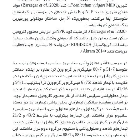
شیرین (
Mill.) شد (Barzegar
Foeniculum vulgare
et al.
, 2020) مواد
مغذی ضروری مانند N، P و K نقش عمده‌ای در بیوسنتز رنگدانه‌های
فتوسنتز ایفا می‌کنند، به‌طوری‌که N جزء ساختار مولکولی پورفیرین
رنگدانه‌های کلروفیل است
(Barzegar
et al
., 2020). اثر مثبت کود NPK بر افزایش محتوی کلروفیل
ممکن است به این دلیل باشد که آنزیم‌های واکنش کربن مانند ریبولوز
بی­فسفات کربوکسیلاز (RUBISCO) می‌توانند N بیشتری جهت فعالیت
دریافت کنند (Akram, 2014).
در بررسی حاضر محلول‌پاشی سیلیس و سیلیس + سلنیوم (به­ترتیب با
متوسط 51/7 و 80/7 میلی‌گرم بر گرم وزن تر) علاوه بر اینکه حداکثر
محتوی کلروفیل a را به خود اختصاص دادند محتوی این رنگدانه را در
مقایسه با تیمار شاهد (75/ 6 میلی‌گرم بر گرم وزن تر) به­ترتیب 94/11 و
41/16 درصد افزایش دادند. لازم به ذکر است که بین تیمار شاهد و
تیمار محلول­پاشی سیلیس اختلاف از نظر محتوی کلروفیل a معنی­دار نبود.
بر اساس مقایسه میانگین تیمارهای محلول‌پاشی تیمارها به دو دسته
تقسیم شدند؛ در گروه اول تیمارهای محلول‌پاشی با سیلیس و سیلیس+
سلنیوم قرار داشتند، این تیمارها به­ترتیب با متوسط 43/2 و 21/2
میلی‌گرم بر گرم وزن تر بالاترین محتوی کلروفیل a را نشان دادند،
تیمارهای شاهد و محلول‌پاشی با سلنیوم در گروه دوم قرار داشتند. این
دو تیمار به­ترتیب با متوسط 88/1 و 68/1 میلی‌گرم بر گرم وزن تر حداقل