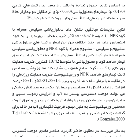
بر اساس نتایج جدول تجزیه واریانس داده‌ها بین تیمارهای کودی
(01/0˂
p
)، تیمارهای محلول‌پاشی (05/0˂
p
) و اثر متقابل دو تیمار از لحاظ
ضریب هدایت روزنه‌ای اختلاف معنی‌دار وجود داشت (جدول ۴).
نتایج مقایسات میانگین نشان داد محلول‌پاشی سیلیس همراه با
کودNPK با متوسط 00/57 حداکثر ضریب هدایت روزنه‌ای را به خود
اختصاص داد، هر چند اختلاف بین این تیمار و تیمارهای محلول‌پاشی
سلنیوم و سیلیس + سلنیوم همراه با کود NPK و محلول‌پاشی سیلیس
همراه با تیمار کود دامی اختلاف معنی‌دار مشاهده نشد. در این تحقیق
تیمار شاهد کود و محلول‌پاشی با متوسط 10/42 کمترین ضریب هدایت
روزنه‌ای را کسب کرد. نتایج همچنین نشان داد محلول‌پاشی سیلیس
تحت تیمارهای شاهد، NPK و ورمی­کمپوست ضریب هدایت روزنه‌ای را
در مقایسه با تیمار شاهد متناظر به­ترتیب 29/18، 53/21 و 89/12 درصد
افزایش دادند (شکل ۱). سیلیسیوم به­عنوان یک ماده ضد تنش خشکی
می تواند موجب دسترسی بیشتر به آب و افزایش رطوبت نسبی و
بنابراین موجب باز ماندن روزنه­ها و افزایش هدایت روزنه­ای و تعرق شود،
همچنین ورمی­کمپوست به دلیل بهبود ظرفیت نگهداری آب در خاک برای
گیاه می­تواند اثر مثبتی بر ضریب هدایت روزنه­ای داشته باشد (Tejada &
Gonzaler, 2009).
به نظر می‌رسد در تحقیق حاضر کاربرد عناصر مغذی موجب گسترش
ریشه و دسترسی بهتر به منابع آبی شده و از این طریق موجب کاهش