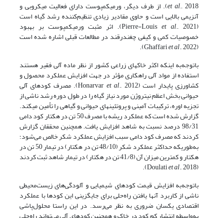
et al
., 2018). از طرف دیگر، ورمی­کمپوست دارای فعالیت میکروبی و
آنزیمی بالایی است و حاوی مقادیر زیادی تنظیم‌کننده رشد گیاه است
(Pierre-Louis
et al
., 2021). اثر مثبت ورمی­کمپوست بر بهبود
خصوصیات کمی و کیفی چغندرقند در مطالعات قبلی اشاره شده است
et al
., 2022).
(Ghaffari
باتوجه‌به اینکه اکثر خاک­های زراعی کشور از نظر ماده آلی فقیر هستند
استفاده از مواد آلی راهکاری مؤثر در جهت افزایش عملکرد محصول و
کشاورزی پایدار است (Honarvar
et al
., 2012). مصرف کودهای آلی
حیوانی بخش اعظم نیتروژن مورد نیاز گیاه را در طول دوره رشد ناشی از
تجزیه اوره، ترکیبات آمینی و پروتئین­های حیوانی و گیاهی را تأمین می­کند.
گزارش شده است که عملکرد ریشه با مصرف 50 تن در هکتار کود دامی
98/31 درصد نسبت به شاهد افزایش یافت. همچنین محققان گزارش
کردند که مصرف کود دامی سبب افزایش عملکرد شکر خالص می‌شود؛
به‌طوری­که حداکثر عملکرد شکر (48/10 تن در هکتار) در تیمار 50 تن در
هکتار و کمترین میزان آن (41/8 تن در هکتار) در تیمار شاهد ثبت کردند
et al
., 2018).
(Doulati
باتوجه‌به افزایش قیمت کودهای شیمیایی و آلودگی‌های زیست‌محیطی
ناشی از کاربرد آنها یافتن راه‌حلی برای جایگزینی این کودها با عملکرد
اقتصادی یکسان ضروری به نظر می‌رسد. در این راستا محلول‌پاشی
به‌واسطه انتشار کم کود در خاک و همچنین کودهای آلی می‌تواند راه‌حلی