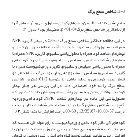
3-3. شاخص سطح برگ
نتایج نشان داد اختلاف بین تیمارهای کودی، محلول‌پاشی و اثر متقابل آنها
از لحاظ اثر بر شاخص سطح برگ (01/0˂
p
) معنی‌دار بود (جدول ۴).
در این مطالعه حداکثر شاخص سطح برگ (50/5) در تیمار کاربرد NPK
همراه با محلول‌پاشی سلنیوم به دست آمد، اختلاف بین این تیمار و
تیمارهای شاهد کود همراه با محلول‌پاشی سلنیوم، کاربرد NPK همراه با
تیمارهای شاهد، سیلیس، سیلیس+ سلنیوم، تیمار کاربرد کود دامی
همراه با محلول‌پاشی سیلیس و سلنیوم، کاربرد ورمی­کمپوست همراه با
کاربرد سیلیس و سیلیس + سلنیوم معنی‌دار نبود، ترکیب شاهد هر دو
تیمار (عدم کوددهی و محلول‌پاشی) با متوسط 61/2 کمترین شاخص
سطح برگ را به خود اختصاص داد، در این بررسی هر چهار تیمار
کوددهی واکنش مثبتی به محلول‌پاشی سلنیوم نشان دادند؛ به‌طوری­که
محلول‌پاشی این ماده در تیمارهای شاهد، NPK، کود دامی و ورمی­
کمپوست شاخص سطح برگ را در مقایسه با تیمار شاهد متناظر به­ترتیب
درصد 69/57، 87/10، 13/35 و 00/60 درصد افزایش دادند (شکل ۲).
کودهای آلی نظیر کود دامی و ورمی­کمپوست دارای مواد آلی هستند که
به‌راحتی تجزیه شده و حاوی مقادیر زیادی نیتروژن هستند، بنابراین با
افزایش جذب عناصر غذایی توسط گیاه و افزایش رشد رویشی، برگ‌های