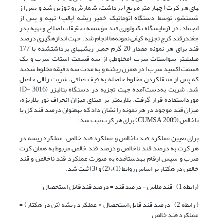
های هر کرت (چهار متر مربع) برداشت، شمارش و توزین شد و پس از
شستشو، توسط دستگاه اتوماتیک خمیر ریشه (پالپ) تهیه و پس از
انجماد، در آزمایشگاه تکنولوژی قند مؤسسه تحقیقات اصلاح و تهیه بذر
چغندرقند کرج تجزیه کیفی نمونه‌ها انجام شد. جهت اندازه­گیری درصد
قند برای هر نمونه مقدار 20 گرم خمیر ریشه­های برداشت­شده با 177
میلی­لیتر سواستات سرب (مخلوطی از سه قسمت استات سرب و یک
قسمت اکسید سرب) در هم­زن ریخته و به مدت سه دقیقه مخلوط شدند
که پس از منتقل­کردن مخلوط حاصله به قیف صافی، شربت زلالی حاصل
شد. شربت به‌دست‌آمده جهت تجزیه در دستگاه بتالیزر (D- 3016)
مورداستفاده قرار گرفت. پلاریمتر بر مبنای میزان انحراف نور پلاریزه،
میزان قند موجود در هر نمونه را نشان داد که به­عنوان درصد قند کل یا
ناخالص (CUMSA, 2009) برای هر کرت ثبت شد.
برای‌ تعیین عملکرد قند ناخالص و عملکرد قند خالص، عملکرد ریشه‌ در
هر کرت‌ به‌ درصد قند ناخالص‌ و درصد قند خالص‌ مربوط‌ به‌ همان‌ کرت‌
ضرب‌ و سپس‌ ارقام‌ به­دست­آمده‌ به‌ صورت‌ عملکرد قند­ ناخالص ‌و قند
خالص‌ در هکتار بر اساس روابط (1)، (2) و (3) ثبت‌ شد.
(رابطه 1) قند ملاس‌ - درصد قند = درصد قند قابل‌ استحصال
( رابطه 2) درصد قند قابل ‌استحصال‌ × عملکرد ریشه‌ (تن‌ در هکتار) =
عملکرد قند خالص