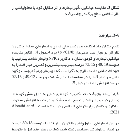
شکل 3.
مقایسه میانگین تأثیر تیمارهای اثر متقابل کود با محلول­پاشی از
نظر شاخص سطح برگ در چغندر قند.
3-6. عیار قند
نتایج نشان داد اختلاف بین تیمارهای کودی و تیمارهای محلول‌پاشی از
نظر اثر بر عیار قند معنی‌دار (01/0˂
p
) بود (جدول 4). نتایج مقایسه
میانگین تیمارهای کودی نشان داد کاربرد NPK و تیمار شاهد به­ترتیب با
متوسط 49/19 و 73/15 درصد به­ترتیب بیشترین و کمترین عیار قند را به
خود اختصاص دادند، لازم به ذکر است که دو تیمار ورمی­کمپوست و کود
دامی نیز عیار قند را در مقایسه با تیمار شاهد به­ترتیب 49/12 و 02/15
درصد افزایش دادند (جدول 5).
افزایش محتوای قند تحت کاربرد کودهای دامی به دلیل نقش کودهای
زیستی در بهبود رشد و تجمع ماده خشک و در نتیجه افزایش محتوای
ساکارز و کاهش پارامترهای ناخالصی در ریشه است (Alotaibi
.,
et al
2021).
در بین تیمارهای محلول‌پاشی بالاترین عیار قند با متوسط 80/18 درصد
در تیمار محلول­پاشی سیلیس ثبت شد، کمترین عیار قند نیز با متوسط