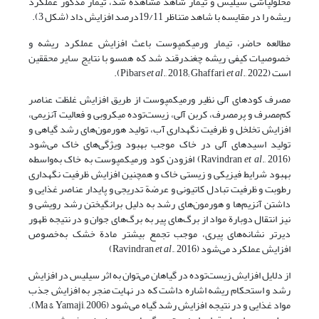
محلول­پاشی سیلیس و تیمار شاهد مشاهده شد، تیمار مذکور عملکرد
ریشه را در مقایسه با شاهد متناظر 19/11درصد افزایش داد (شکل 3).
مطالعه حاضر، تیمار ورمی­کمپوست باعث افزایش عملکرد ریشه و
خصوصیات کیفی ریشه چغندرقند شد که همسو با نتایج سایر محققین
است (Pibars
., 2022).
et al
., 2018; Ghaffari
et al
مصرف کودهای آلی نظیر ورمی­کمپوست از طریق افزایش غلظت عناصر
کم‌مصرف و پرمصرف، کربن آلی، زیست‌توده میکروبی و فعالیت آنزیمی،
افزایش تخلخل و ظرفیت نگهداری آب، تولید هورمون‌های رشد گیاهی و
تولید اسیدهای آلی در خاک موجب بهبود ویژگی‌های خاک می‌شود
(Ravindran
et al
., 2016) افزودن کود ورمی­کمپوست به خاک به‌واسطه
بهبود شرایط فیزیکی و زیستی خاک و همچنین افزایش ظرفیت نگهداری
رطوبت و ظرفیت تبادل کاتیونی و عرضة تدریجی و پایدار عناصر غذایی و
داشتن آنزیم‌ها و هورمون‌های رشد به دلیل برانگیختن رشد رویشی و
نیز انتقال دوبارة مواد از برگ‌های پیر به برگ‌های جوان و در نتیجه ظهور
دیرتر نشانه‌های پیری، موجب تجمع بیشتر مادة خشک به‌خصوص
افزایش عملکرد می‌شود (Ravindran
., 2016)
et al
از دلایل افزایش زیست‌توده در گیاهان می‌توان به اثر سیلیس در افزایش
رشد و استحکام ریشه اشاره داشت که در نهایت منجر به افزایش جذب
مواد غذایی و در نتیجه افزایش رشد گیاه می‌شود (Ma & Yamaji, 2006).