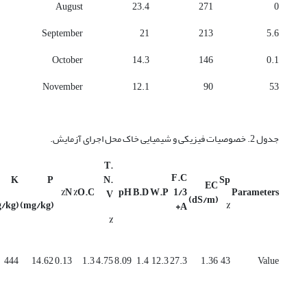
August
23.4
271
0
September
21
213
5.6
October
14.3
146
0.1
November
12.1
90
53
جدول 2. خصوصیات فیزیکی و شیمیایی خاک محل اجرای آزمایش.
T.
F.C
K
P
N.
Sp
EC
N%
O.C%
pH
B.D
W.P
1/3
Parameters
V
(dS/m)
(mg/kg)
(mg/kg)
%
A+
%
444
14.62
0.13
1.3
4.75
8.09
1.4
12.3
27.3
1.36
43
Value