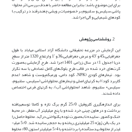
برای این موضوع باشد؛ بنابراین مطالعه حاضر با هدف بررسی اثر محلول­
پاشی سیلیس و سلنیوم بر خصوصیات رویشی چغندرقند در ترکیب با
کودهای شیمیایی و آلی اجرا شد.
روش
شناسی پژوهش
این آزمایش در مزرعه تحقیقاتی دانشگاه آزاد اسلامی مهاباد با طول
جغرافیایی ْ45 و ′43 و عرض جغرافیایی ْ36 و ′1 و ارتفاع 1320 متر از سطح
دریا (جدول 1) در سال زراعی 1401 اجرا شد. طرح آزمایشی به‌صورت
کرت‌های خرد شده در قالب طرح بلوک‌های کامل تصادفی با سه تکرار
بود. تیمارهای کودی (NPK، کود دامی، ورمی­کمپوست و شاهد (عدم
کاربرد کود)) به کرت­های اصلی و تیمارهای محلول­پاشی (سیلیس، سلنیوم،
سیلیس+ سلنیوم، شاهد (محلول­پاشی آب)، به کرت­های فرعی اختصاص
داده شدند.
برای اندازه­گیری کلروفیل 25/0 گرم برگ تازه و کاملا توسعه­یافته
برداشت و در هاون چینی خرد شده و با پنج میلی­لیتر آب مقطر، در محیط
خنک و کم­نور، ساییده تا به‌صورت توده یکنواختی در­آید. مخلوط حاصل را
در یک بالن ژوژه 25 میلی­لیتری ریخته و به حجم رسانیده شد. 5/0 میلی­
لیتر از مخلوط به­دست­آمده را برداشته و با 5/4 میلی­لیتر استون 80% مخلوط