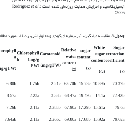
آبسیزیک­اسید و افزایش هدایت روزنه‌ای شده است (Rodriguez
.,
et al
2005).
جدول 5.
مقایسه میانگین تأثیر تیمارهای کودی و محلول­پاشی بر صفات مورد مطال
White
Sugar
Relative
orophyll
sugar
Chlorophyll
Carotenoid
sugar
extraction
water
a
content
b (mg/g
content
coefficient
content
(mg/g FW)
FW)
(mg/g FW)
(%)
(%)
(%))
(%)
6.80b
1.75b
2.21c
63.70b
15.73c
10.89b
70.37b
8.57a
2.23a
3.33a
68.47a
19.49a
14.1a
72.42b
7.26b
2.11a
2.28ab
67.90a
17.29b
13.61a
79.6a
7.64ab
2.11a
2.26bc
69.00a
17.68b
13.92a
79.02a