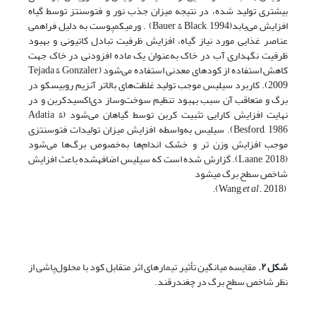
بیشتری تولید شده، در نتیجه میزان جذب نور و فتوسنتز توسط گیاه
افزایش می‌یابد(Bauer & Black, 1994) . ورمی­کمپوست به دلیل فراهمی
عناصر غذایی مورد نیاز گیاه، افزایش ظرفیت تبادل کاتیونی و بهبود
ظرفیت نگهداری آب در خاک به‌عنوان یک ماده افزودنی در خاک جهت
کاهش استفاده از کودهای معدنی استفاده می‌شود (Tejada & Gonzaler,
2009). کاربرد سیلیس موجب تولید غلظت‌های بالاتر آنزیم روبیسکو در
برگ و متعاقب آن سبب بهبود تنظیم سوخت‌وساز دی‌اکسیدکربن و در
نهایت افزایش کارایی تثبیت کربن توسط گیاهان می‌شود (Adatia &
Besford, 1986). سیلیس به‌واسطه افزایش میزان تولیدات فتوسنتزی
موجب افزایش وزن تر و خشک اندام‌ها به‌خصوص برگ‌ها می‌شود
(Laane, 2018). گزارش شده است که سیلیس اضافه­شده باعث افزایش
شاخص سطح برگ می­شود
et al
., 2018).
(Wang
شکل
۲
.
مقایسه میانگین تأثیر تیمارهای اثر متقابل کود با محلول‌پاشی از
نظر شاخص سطح برگ در چغندرقند.