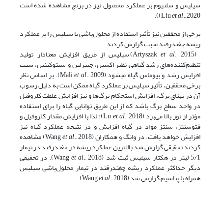
سیلیس و سلنیوم بر عملکرد محصول نیز در برنج مشاهده شده است
Liu
et al
., 2020)).
برخی از محققین نیز تأثیر استفاده از محلول‌پاشی با سیلیس را بر عملکرد
ریشه چغندرقند مثبت گزارش کردند
(Artyszak
et al
., 2015) سیلیس از طریق افزایش معنادار تولید
تنظیم‌کننده‌های رشد گیاهی نظیر اکسین، جیبرلین و سیتوکینین، سبب
افزایش رشد و بیوماس گیاه می­شود (Mali
et al
., 2009). بر اساس نظر
برخی محققین، تأثیر سیلیس بر عملکرد گیاه ممکن است به دلیل رسوب
آن در پهنای برگ، افزایش استحکام برگ‌ها و نیز افزایش غلظت کلروفیل
در واحد سطح برگ باشد که از این طریق توانایی گیاه را برای استفاده
مؤثر از نور بالا می‌برد (Lu
et al
., 2018)؛ لذا با افزایش مقدار کلروفیل و
فتوسنتز، سنتز مواد در گیاه افزایش و در نتیجه عملکرد گیاه نیز
افزایش خواهد یافت. در وانگ و همکاران (Wang
et al
., 2018) مشاهده
کردند تحقیقی گزارش شد بالاترین عملکرد ریشه در چغندرقند در تیمار
5/1 لیتر در هکتار سیلیس ثبت شد (Wang
et al
., 2018). در تحقیقی
دیگر حداکثر عملکرد ریشه چغندرقند در تیمار محلول‌پاشی سیلیس
همراه با پتاسیم گزارش شد (Wang
., 2018).
et al