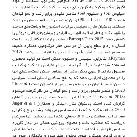
است (Pr˘av˘alie
et al
., 2021). علاوه­بر به‌نژادی، استفاده از مواد
اگزوژن یک رویکرد جایگزین برای بهبود عملکرد و کیفیت گیاهان است.
سیلیس (Si) و سلنیوم (Se) عناصر مفیدی برای رشد و نمو گیاهان
هستند (Pilon-Laane, 2018) و این عناصر برای سلامت انسان نیز مفید
هستند. به‌عنوان‌ مثال، سیلیس می‌تواند استخوان‌ها و بافت‌های هم‌بند
را تقویت کند و خطر ابتلا به آلوپسی، آلزایمر و بیماری‌های قلبی عروقی را
کاهش دهد (Farooq & Dietz, 2015). سلنیوم ارتباط تنگاتنگی با سلامت
انسان دارد و سطح پایین آن در بدن خطر مرگ‌ومیر، عملکرد ضعیف
سیستم ایمنی و کاهش قدرت شناختی را افزایش می‌دهد (2012
Rayman,)؛ بنابراین، سیلیس و سلنیوم ممکن است در تولید محصول
استفاده شود: ازیک‌طرف، آن­ها پتانسیل در افزایش عملکرد و کیفیت
محصول دارند. از سوی دیگر، مکمل این عناصر ممکن است محتوای آنها
را در محصول افزایش دهد که به نفع سلامتی انسان است. سیلیس
دومین عنصر فراوان در پوسته زمین پس از اکسیژن است (Liu
.,
et al
2020) و عنصر مفیدی برای رشد و نمو گیاهان در نظر گرفته می‌شود
(L'opez-P'erez
et al
., 2018). اثرات مفید سیلیس در برخی از گیاهان
گزارش شده است. به‌عنوان‌ مثال، جینگر و همکاران (Jinger
.,
al
et
2020) مشاهده کردند که تغذیه سیلیس می‌تواند رشد برنج و کارایی
مصرف آب و فعالیت برخی از آنزیم‌های خاک را بهبود بخشد. آنها همچنین
دریافتند که عملکرد دانه و محتوای پروتئین همگی در تیمار کاربرد
سیلیس افزایش ‌یافته است. ثابت شده است که سیلیس باعث افزایش
باروری گرده، عملکرد میوه، محتوای قند میوه و ماندگاری میوه در