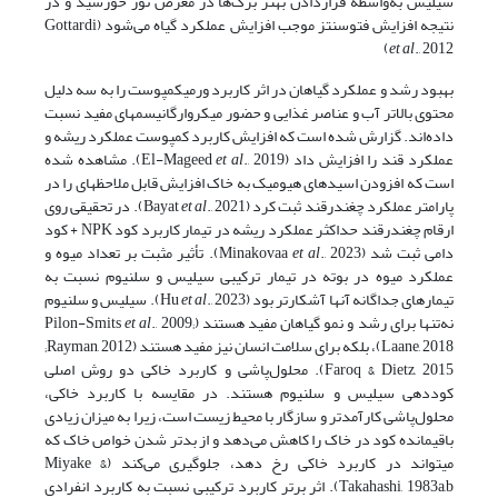
سیلیس به‌واسطه قراردادن بهتر برگ‌ها در معرض نور خورشید و در
نتیجه افزایش فتوسنتز موجب افزایش عملکرد گیاه می‌شود (Gottardi
et al
., 2012)
بهبود رشد و عملکرد گیاهان در اثر کاربرد ورمی­کمپوست را به سه دلیل
محتوی بالاتر آب و عناصر غذایی و حضور میکروارگانیسم­های مفید نسبت
داده‌اند. گزارش شده است که افزایش کاربرد کمپوست عملکرد ریشه و
عملکرد قند را افزایش داد (El-Mageed
et al
., 2019). مشاهده شده
است که افزودن اسیدهای هیومیک به خاک افزایش قابل ملاحظه­ای را در
پارامتر عملکرد چغندرقند ثبت کرد (Bayat
et al
., 2021). در تحقیقی روی
ارقام چغندرقند حداکثر عملکرد ریشه در تیمار کاربرد کود NPK + کود
دامی ثبت شد (Minakovaa
et al
., 2023). تأثیر مثبت بر تعداد میوه و
عملکرد میوه در بوته در تیمار ترکیبی سیلیس و سلنیوم نسبت به
تیمارهای جداگانه آنها آشکارتر بود (Hu
et al
., 2023). سیلیس و سلنیوم
نه‌تنها برای رشد و نمو گیاهان مفید هستند (Pilon-Smits
., 2009;
et al
Laane, 2018)، بلکه برای سلامت انسان نیز مفید هستند (Rayman, 2012;
Faroq & Dietz, 2015). محلول‌پاشی و کاربرد خاکی دو روش اصلی
کوددهی سیلیس و سلنیوم هستند. در مقایسه با کاربرد خاکی،
محلول‌پاشی کارآمدتر و سازگار با محیط ‌زیست است، زیرا به میزان زیادی
باقیمانده کود در خاک را کاهش می‌دهد و از بدتر شدن خواص خاک که
می­تواند در کاربرد خاکی رخ دهد، جلوگیری می‌کند (Miyake &
Takahashi, 1983a,b). اثر برتر کاربرد ترکیبی نسبت به کاربرد انفرادی