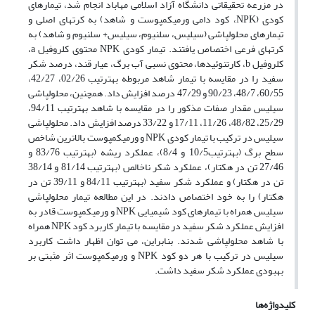
در مزرعه تحقیقاتی دانشگاه آزاد اسلامی مهاباد انجام شد، تیمارهای
کودی (NPK، کود دامی ورمی­کمپوست و شاهد) به کرت­های اصلی و
تیمارهای محلول­پاشی (سیلیس، سلنیوم، سیلیس+ سلنیوم و شاهد) به
کرت­های فرعی اختصاص یافتند. تیمار کودی NPK محتوی کلروفیل a،
کلروفیل b، کارتنوئیدها، محتوی نسبی آب برگ، عیار قند، درصد شکر
سفید را در مقایسه با تیمار شاهد مربوطه به­ترتیب 02/26، 42/27،
60/55، 48/7، 90/23 و 47/29 درصد افزایش داد. همچنین، محلول­پاشی
سیلیس مقدار صفات مذکور را در مقایسه با شاهد به­ترتیب 94/11،
25/29، 48/82، 11/26، 17/11 و 33/22 درصد افزایش داد. محلول­پاشی
سیلیس در ترکیب با تیمار کودی NPK و ورمی­کمپوست بالاترین شاخص
سطح برگ (به­ترتیب10/5 و 8/4)، عملکرد ریشه (به­ترتیب 83/76 و
27/46 تن در هکتار)، عملکرد شکر ناخالص (به­ترتیب 81/14 و 38/14
تن در هکتار) و عملکرد شکر سفید (به­ترتیب 84/11 و 39/11 تن در
هکتار) را به خود اختصاص دادند. در این مطالعه تیمار محلول­پاشی
سیلیس همراه با تیمارهای کود شیمیایی NPK و ورمی­کمپوست قادر به
افزایش عملکرد شکر سفید در مقایسه با تیمار کاربرد کود NPK همراه
با شاهد محلول­پاشی شدند. بنابراین، می توان اظهار داشت کاربرد
سیلیس در ترکیب با هر دو کود NPK و ورمی­کمپوست اثر مثبتی بر
بهبودی عملکرد شکر سفید داشت.
کلیدواژه‌ها