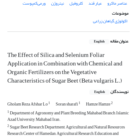
عناصر ماکرو
عیار قند
کلروفیل
نیتروژن
ورمی‌کمپوست
موضوعات
اکولوژی گیاهان زراعی
عنوان مقاله
English
The Effect of Silica and Selenium Foliar
Application in Combination with Chemical and
Organic Fertilizers on the Vegetative
Characteristics of Sugar Beet (Beta vulgaris L.)
نویسندگان
English
1
1
2
Gholam Reza Afshar Lo
Soran sharafi
Hamze Hamze
1
Department of Agronomy and Plant Breeding, Mahabad Branch, Islamic
Azad University, Mahabad, Iran.
2
Sugar Beet Research Department, Agricultural and Natural Resources
Research Center of Hamedan, Agricultural Research, Education and