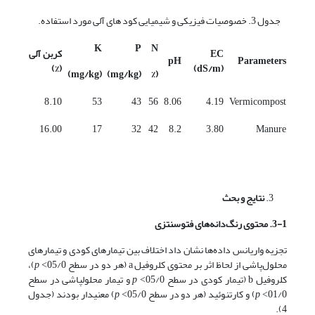
جدول 3. خصوصیات فیزیکی و شیمیایی کود های آلی مورد استفاده.
K
P
N
EC
کربن آلی
pH
Parameters
(%)
(dS/m)
(mg/kg)
(mg/kg)
(%
8.10
53
43
56
8.06
4.19
Vermicompost
16.00
17
32
42
8.2
3.80
Manure
نتایج و بحث
3-1. محتوی رنگ‌دانه‌های فتوسنتزی
تجزیه واریانس داده‌ها نشان داد اختلاف بین تیمارهای کودی و تیمارهای
محلول‌پاشی از لحاظ اثر بر محتوی کلروفیل a (هر دو در سطح 05/0˂
p
)،
کلروفیل b (تیمار کودی در سطح 05/0˂
p
و تیمار محلول­پاشی در سطح
01/0˂
p
) و کارتنوئید (هر دو در سطح 05/0˂
p
) معنی­دار بودند (جدول
4).