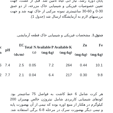
پایان دوره رشد، نیاز آبی گیاه تامین شد. قبل از کشت، جهت
تعیین خصوصیات فیزیکی و شیمیایی خاک مزرعه، از دو عمق
30-0 و 60-30 سانتی­متری نمونه مرکبی از خاک تهیه شد و جهت
بررسی­های لازم به آزمایشگاه ارسال شد (جدول 1).
جدول 1.
مشخصات فیزیکی و شیمیایی خاک قطعه آزمایشی.
EC
Zn
Fe
c
Total N
Available P
Available K
pH
%)
(%)
(mg/kg)
(mg/kg)
(ds/m)
(mg/kg)
(mg/kg)
6
7.4
2.5
0.05
7.2
264
0.44
10.1
2
7.7
2.1
0.04
6.4
217
0.30
9.8
هر کرت شامل 6 خط کاشت به فواصل 75 سانتی­متر بود.
کودهای شیمیایی کاربردی شامل نیتروژن خالص به­میزان 200
کیلوگرم در هکتار از منبع اوره بوده که نیمی از آن به­صورت پایه
و نیمی دیگر به­صورت سرک در مرحله 8-6 برگی استفاده شد.