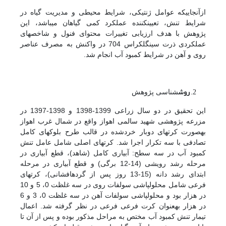
از­آنجایی­که عوامل ژنتیکی، شرایط محیطی و مدیریت گیاه در
شرایط تنش، تعیین­کننده عملکرد کمی گیاهان می­باشد، این
پژوهش با هدف ارزیابی تغییرات محتوای فنول و شاخص­های
عملکردی ذرت سینگل­کراس 704 در واکنش به مصرف عناصر
روی و آهن در شرایط کمبود آب انجام شد.
روش
­شناسی پژوهش
این تحقیق در دو سال زراعی 1399-1398 و 1398-1397 در
مزرعه پژوهشی شهید سالمی اهواز واقع در شمال غرب اهواز
به­صورت کرت­های دوبار خرد­شده در قالب طرح بلوک­های کامل
تصادفی با سه تکرار اجرا شد. کرت­های اصلی شامل عامل تنش
کمبود آب در سه سطح: آبیاری کامل (شاهد)، قطع آبیاری در
مرحله رشد رویشی (14-12 برگی) و قطع آبیاری در مرحله
ابتدای رشد دانه (15-13 روز پس از گرده­افشانی)، کرت­های
فرعی شامل محلول­پاشی سولفات روی در سه غلظت 0، 5 و 10
در هزار بود و محلول­پاشی سولفات آهن در سه غلظت 0، 3 و 6
در هزار به­عنوان کرت فرعی فرعی در نظر گرفته شد. اعمال
تیمار تنش کمبود آب مختص به مراحل مذکور بوده و پس از آن تا