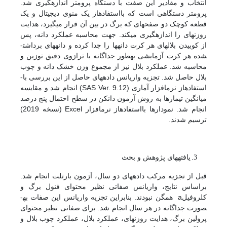
انتخاب و مقادیر این صفت با دستگاه پرومتر اندازه­گیری شد.
پرومتر دستگاهی است که با­استفاده­از یک منوی دیجیتال و یک
قطعه کوچک دو صفحه­ای که برگ در بین آن قرار می­گیرد، هدایت
روزنه­ای را اندازه­گیری می­کند. جهت محاسبه عملکرد دانه، پس
از کوبیدن بلال­های هر کرت دانه­ها را جدا کرده و دانه­های برداشت­
شده هر کرت آزمایشی به­طور جداگانه با ترازوی دقیق توزین و
محاسبه شد. عملکرد بلال نیز از مجموع وزن خشک دانه و چوب
بلال حاصل شد. تجزیه واریانس داده­های حاصل از این بررسی با­
استفاده­از نرم­افزار آماری (SAS Ver. 9.12) انجام شد و مقایسه
میانگین تیمارها به روش آزمون دانکن در سطح احتمال پنج درصد
انجام شد. نمودارها با­استفاده­از نرم­افزار Excel (نسخه 2019)
ترسیم شدند.
یافته
های پژوهش و بحث
قبل از تجزیه مرکب داده­های دو سال، آزمون بارتلت انجام شد.
براساس نتایج، واریانس صفاتی نظیر محتوای فنول برگ و
کلروفیلa همگن نبودند. بنابراین تجزیه واریانس این صفات به­
صورت جداگانه در هر سال انجام شد. برای صفاتی نظیر محتوای
پرولین برگ، هدایت روزنه­ای، عملکرد بلال، عملکرد چوب بلال و