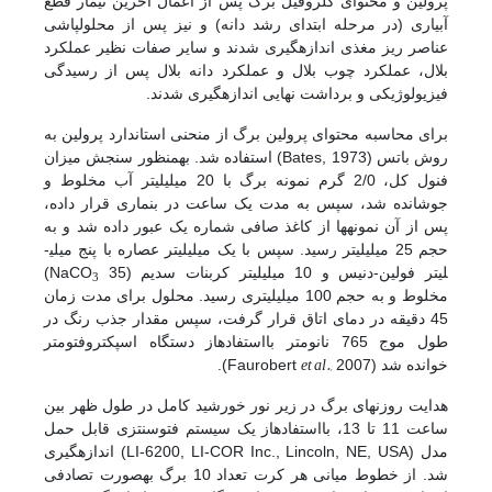
پرولین و محتوای کلروفیل برگ پس از اعمال آخرین تیمار قطع
آبیاری (در مرحله ابتدای رشد دانه) و نیز پس از محلول­پاشی
عناصر ریز مغذی اندازه­گیری شدند و سایر صفات نظیر عملکرد
بلال، عملکرد چوب بلال و عملکرد دانه بلال پس از رسیدگی
فیزیولوژیکی و برداشت نهایی اندازه­گیری شدند.
برای محاسبه‌ محتوای پرولین برگ از منحنی استاندارد پرولین به
روش باتس (Bates, 1973) استفاده شد. به­منظور سنجش میزان
فنول کل، 2/0 گرم نمونه برگ با 20 میلی­لیتر آب مخلوط و
جوشانده شد، سپس به مدت یک ساعت در بن­ماری قرار داده،
پس از آن نمونه­ها از کاغذ صافی شماره یک عبور داده شد و به
حجم 25 میلی­لیتر رسید. سپس با یک میلی­لیتر عصاره با پنج میلی­
لیتر فولین-دنیس و 10 میلی­لیتر کربنات سدیم (NaCO
35)
3
مخلوط و به حجم 100 میلی­لیتری رسید. محلول برای مدت زمان
45 دقیقه در دمای اتاق قرار گرفت، سپس مقدار جذب رنگ در
طول موج 765 نانومتر با­استفاده­از دستگاه اسپکتروفتومتر
et al.,
خوانده شد (Faurobert
2007).
هدایت روزنه­ای برگ در زیر نور خورشید کامل در طول ظهر بین
ساعت 11 تا 13، با­استفاده­از یک سیستم فتوسنتزی قابل حمل
مدل (LI-6200, LI-COR Inc., Lincoln, NE, USA) اندازه­گیری
شد. از خطوط میانی هر کرت تعداد 10 برگ به­صورت تصادفی