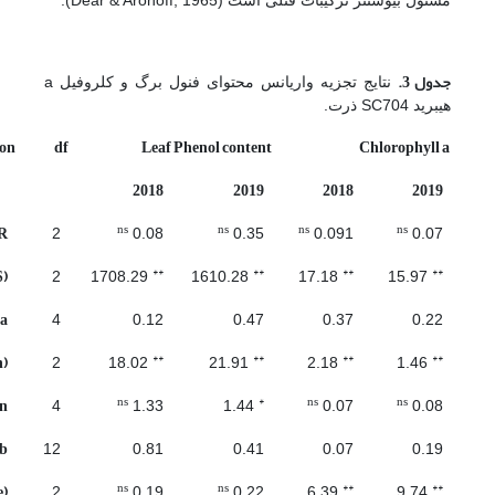
مسئول بیوسنتز ترکیبات فنلی است (Dear & Aronoff, 1965).
جدول 3.
نتایج تجزیه واریانس محتوای فنول برگ و کلروفیل a
هیبرید SC704 ذرت.
ion
df
Leaf Phenol content
Chlorophyll a
2018
2019
2018
2019
ns
ns
ns
ns
R
2
0.08
0.35
0.091
0.07
**
**
**
**
S)
2
1708.29
1610.28
17.18
15.97
 a
4
0.12
0.47
0.37
0.22
**
**
**
**
n)
2
18.02
21.91
2.18
1.46
ns
*
ns
ns
n
4
1.33
1.44
0.07
0.08
 b
12
0.81
0.41
0.07
0.19
ns
ns
**
**
e)
2
0.19
0.22
6.39
9.74