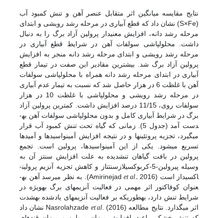
نتایج مقایسه میانگین اثر متقابل عنصر آهن و تنش کمبود آب
(S×Fe) نشان داد که قطع آبیاری در مرحله رشد رویشی و ابتدای
مرحله رشد دانه، افزایش معنی­دار پرولین آزاد برگ را به دنبال
داشت. محلول­پاشی سولفات آهن در شرایط قطع آبیاری در
مرحله رشد رویشی و ابتدای مرحله رشد دانه منجر به افزایش
پرولین آزاد برگ شد. بیش­ترین مقادیر این صفت در تیمار قطع
آبیاری در ابتدای مرحله رشد دانه همراه با محلول­پاشی سولفات
آهن با غلظت 6 در هزار حاصل شد که نسبت به تیمار عدم آبیاری
در مرحله رشد رویشی و محلول­پاشی با غلظت 10 در هزار
سولفات روی، 11/15 درصد افزایش داشت. کم­ترین پرولین آزاد
برگ در شرایط آبیاری کامل و بدون محلول­پاشی سولفات آهن به­
دست آمد (جدول 5). زمانی که گیاه تحت تنش کمبود آب قرار
می­گیرد، تجزیه پروتئین­ها و در نتیجه افزایش آمینواسید­ها و آمید­ها
تسریع می­شود. یکی از این آمینواسیدها، پرولین است. تجمع
پرولین در بافت گیاهان تنش­دیده به علت افزایش سنتز آن به
وسیله پیرولین-5-کربوکسیلازسنتتاز و کاهش تجزیه آنزیم پرولین­
et al.,
اکسیداز است (Amirinejad
2016). به نظر می­رسد آهن به­
عنوان کوفاکتور اثر مهمی در فعالیت آنزیم­های برگ به­ویژه در
شرایط تنش دارد، به­طوری­که بر فعالیت آنزیم­های یاد­شده به­شدت
et al
اثر می­گذارد. نتایج مطالعه Nasrolahzade
. (2016) نشان داد
که تنش خشکی باعث افزایش میزان پرولین و میزان قندهای