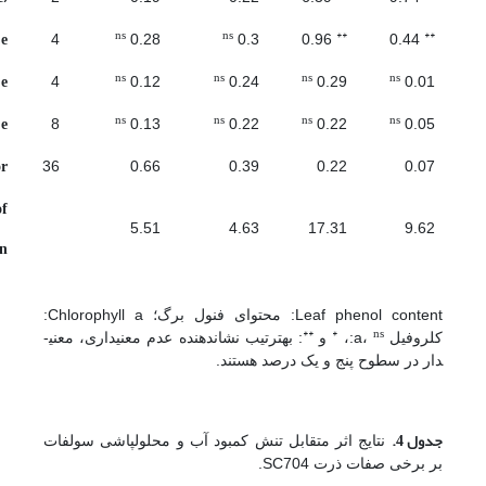
ns
ns
**
**
Fe
4
0.28
0.3
0.96
0.44
ns
ns
ns
ns
Fe
4
0.12
0.24
0.29
0.01
ns
ns
ns
ns
e
8
0.13
0.22
0.22
0.05
or
36
0.66
0.39
0.22
0.07
of
5.51
4.63
17.31
9.62
%)
Leaf phenol content: محتوای فنول برگ؛ Chlorophyll a:
**
*
ns
کلروفیل a،
:،
و
: به­ترتیب نشان­دهنده عدم معنی­داری، معنی­
دار در سطوح پنج و یک درصد هستند.
جدول 4.
نتایج اثر متقابل تنش کمبود آب و محلول­پاشی سولفات
بر برخی صفات ذرت SC704.