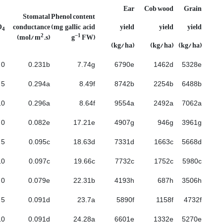
Ear
Cob wood
Grain
Stomatal
Phenol content
O
conductance
(mg gallic acid
yield
yield
yield
4
2
−1
(mol/ m
.s)
g
FW)
(kg/ ha)
(kg/ ha)
(kg/ ha)
0
0.231b
7.74g
6790e
1462d
5328e
5 g/L
0.294a
8.49f
8742b
2254b
6488b
 g/L
0.296a
8.64f
9554a
2492a
7062a
0
0.082e
17.21e
4907g
946g
3961g
5 g/L
0.095c
18.63d
7331d
1663c
5668d
 g/L
0.097c
19.66c
7732c
1752c
5980c
0
0.079e
22.31b
4193h
687h
3506h
5 g/L
0.091d
23.7a
5890f
1158f
4732f
 g/L
0.091d
24.28a
6601e
1332e
5270e