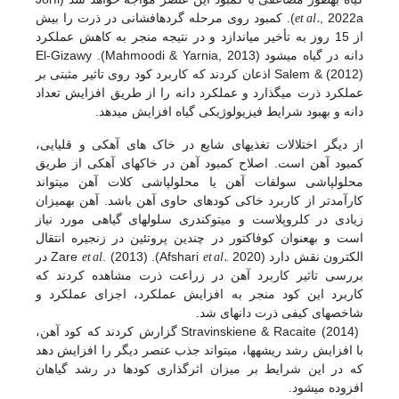
et al.
, 2022a). کمبود روی مرحله گرده­افشانی در ذرت را بیش
از 15 روز به تأخیر می­اندازد و در نتیجه منجر به کاهش عملکرد
دانه در گیاه می­شود (Mahmoodi & Yarnia, 2013). El-Gizawy
Salem & (2012) اذعان کردند که کاربرد کود روی تاثیر مثبتی بر
عملکرد ذرت می­گذارد و عملکرد دانه را از طریق افزایش تعداد
دانه و بهبود شرایط فیزیولوژیکی گیاه افزایش می­دهد.
از دیگر اختلالات تغذیه­ای شایع در خاک های آهکی و قلیایی،
کمبود آهن است. اصلاح کمبود آهن در خاک­های آهکی از طریق
محلول­پاشی سولفات آهن یا محلول­پاشی کلات آهن می­تواند
کارآمدتر از کاربرد خاکی کودهای حاوی آهن باشد. آهن به­میزان
زیادی در کلروپلاست و میتوکندری سلول­های گیاهی مورد نیاز
است و به­عنوان کوفاکتور در چندین پروتئین در زنجیره انتقال
et al
et al.,
الکترون نقش دارد (Afshari
2020). Zare
. (2013) در
بررسی تاثیر کاربرد آهن در زراعت ذرت مشاهده کردند که
کاربرد این کود منجر به افزایش عملکرد، اجزای عملکرد و
شاخص­های کیفی ذرت دانه­ای شد.
Stravinskiene & Racaite (2014) گزارش کردند که کود آهن،
با افزایش رشد ریشه­ها، می­تواند جذب عنصر دیگر را افزایش دهد
که در این شرایط بر میزان اثرگذاری کودها در رشد گیاهان
افزوده می­شود.