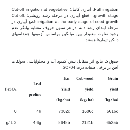
Full irrigation: آبیاری کامل؛‏ ‏Cut-off irrigation at ‎vegetative
growth ‎stage: قطع آبیاری در مرحله رشد رویشی؛ :Cut-off
irrigation at the early stage of ‎seed growth قطع آبیاری در
مرحله ابتدای رشد دانه. در هر ستون حروف مشابه بیانگر عدم
وجود تفاوت معنی­دار بین میانگین براساس آزمون­ها چند­دامنه­ای
دانکن تیمارها هستند.
جدول 5
.
نتایج اثر متقابل تنش کمبود آب و محلول­پاشی سولفات
آهن بر برخی صفات ذرت SC704.
Ear
Cob wood
Grain
Leaf
FeSO
Yield
yield
yield
4
proline
(kg/ ha)
(kg/ ha)
(kg/ ha)
0
4h
7302c
1686c
5616c
3 g/ L
4.6g
8648b
2121b
6525b