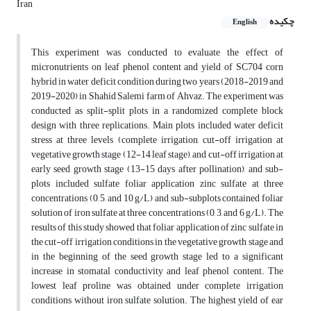
Iran
چکیده
English
This experiment was conducted to evaluate the effect of
micronutrients on leaf phenol content and yield
of SC704 corn
hybrid in water deficit condition during two years (2018-2019 and
2019-2020) in Shahid Salemi farm of Ahvaz. The experiment was
conducted as split-split plots in a randomized complete block
design with three replications. Main plots included water deficit
stress at three levels (complete irrigation, cut-off irrigation at
vegetative growth stage (12-14 leaf stage), and cut-off irrigation at
early seed growth stage (13-15 days after pollination), and sub-
plots included sulfate foliar application zinc sulfate at three
concentrations (0, 5, and 10 g/L) and sub-subplots contained foliar
solution of iron sulfate at three concentrations (0, 3, and 6 g/L). The
results of this study showed that foliar application of zinc sulfate in
the cut-off irrigation conditions in the vegetative growth stage and
in the beginning of the seed growth stage led to a significant
increase in stomatal conductivity and leaf phenol content. The
lowest leaf proline was obtained under complete irrigation
conditions without iron sulfate solution. The highest yield of ear