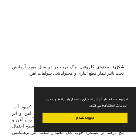
شکل ۱
.
محتوای کلروفیل برگ ذرت در دو سال مورد آزمایش
تحت تاثیر تیمار قطع آبیاری و محلول­پاشی سولفات آهن.
3-6. عملکرد چوب بلال
این وب سایت از کوکی ها برای اطمینان از ارائه بهترین
خدمات استفاده می کند.
براساس نتایج تجزیه مرکب (جدول 2)، اثر تنش کمبود آب،
محلول­پاشی سولفات روی و محلول­پاشی سولفات آهن و اثر
متوجه شدم
متقابل آهن و تنش کمبود آب، روی و تنش کمبود آب و آهن و
روی در سطح احتمال یک درصد و روی و سال در سطح احتمال
پنج درصد بر عملکرد چوب بلال معنی­دار شدند. اثر برهم­کنش