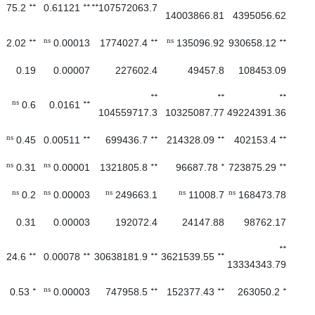
**
**
**
75.2
0.61121
107572063.7
14003866.81
4395056.62
**
ns
**
ns
**
2.02
0.00013
1774027.4
135096.92
930658.12
0.19
0.00007
227602.4
49457.8
108453.09
**
**
**
ns
**
0.6
0.0161
104559717.3
10325087.77
49224391.36
ns
**
**
**
**
0.45
0.00511
699436.7
214328.09
402153.4
ns
ns
**
*
**
0.31
0.00001
1321805.8
96687.78
723875.29
ns
ns
ns
ns
ns
0.2
0.00003
249663.1
11008.7
168473.78
0.31
0.00003
192072.4
24147.88
98762.17
**
**
**
**
**
24.6
0.00078
30638181.9
3621539.55
13334343.79
*
ns
**
**
*
0.53
0.00003
747958.5
152377.43
263050.2