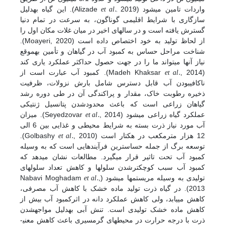
et al.,
واردات تامین می­شود (Alizade
2019). این گیاه به­دلیل
سازگاری با شرایط اقلیمی گوناگون، به سرعت در تمام دنیا
گسترش یافته است و در سال­های اخیر در میان غلات مکان اول را
از لحاظ تولید به خود اختصاص داده است (Moayeri, 2020).
شناخت مراحل حساس به کمبود آب در گیاهان و تأمین به­موقع
نیاز آن­ها می­تواند ما را در جهت حصول حداکثر عملکرد یاری کند
et al.
(Madeh Khaksar
, 2014). کمبود آب عبارت است از
ناکافی­بودن آب قابل دسترس شامل بارش نزولات، ظرفیت
ذخیره رطوبت خاک، مقدار و پراکندگی آن در طی دوره رشد
گیاهان زراعی است که باعث محدودشدن پتانسیل ژنتیکی
et al.
عملکرد گیاه زراعی می­شود (Seyedzovar
, 2014). میزان
آب مورد نیاز ذرت بسته به شرایط محیطی و غذایی بین 6 الی
et al.
12 هزار متر­مکعب در هکتار است (Golbashy
, 2010).
توسعه برگ از جمله حساس­ترین فرآیندهایى است که به وسیله
کمبود آب تحت تاثیر قرار می­گیرد. مطالعات نشان می­دهد که
کمبود آب سبب کوچک­تر­شدن سلول­ها و کاهش تعداد سلول­هاى
et al.
تولیدى به وسیله مریستم­ها می­شود (Nabavi Moghadam
,
2013). در گیاه ذرت تولید ماده خشک با کاهش آب مصرفی،
کاهش می­یابد، ولی کاهش عملکرد دانه در اثرکمبود آب بیش از
کاهش ماده خشک تولیدی است. تنش آبی به­دلیل مواجه­شدن
ذرت با درجه حرارت در محیط­های گرمسیری باعث کاهش معنی­