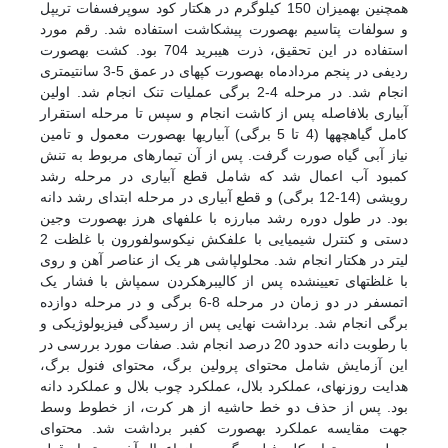
همچنین به­میزان 150 کیلوگرم در هکتار کود سوپرفسفات تریپل
و سولفات پتاسیم به­صورت پیش­کاشت استفاده شد. رقم مورد
استفاده در این تحقیق، ذرت هیبرید 704 بود. کشت به­صورت
ردیفی در پنجم مرداد­ماه به­صورت کپه­ای در عمق 5-3 سانتی­متری
انجام شد. در مرحله 4-2 برگی عملیات تنک انجام شد. اولین
آبیاری بلافاصله پس از کاشت انجام و سپس تا مرحله استقرار
کامل گیاهچه­ها (4 تا 5 برگی) آبیاری­ها به­صورت معمول و تامین
نیاز آبی گیاه صورت گرفت. پس از آن تیمارهای مربوط به تنش
کمبود آب اعمال شد که شامل قطع آبیاری در مرحله رشد
رویشی (14-12 برگی) و قطع آبیاری در مرحله ابتدای رشد دانه
بود. در طول دوره رشد مبارزه با علف­های هرز به­صورت وجین
دستی و کنترل شیمیایی با علفکش نیکوسولفورون با غلظت 2
لیتر در هکتار انجام شد. محلول­پاشی هر یک از عناصر آهن و روی
با غلظت­های تعیین­شده پس از کالیبره­کردن سمپاش با فشار یک
اتمسفر در دو زمان در مرحله 8-6 برگی و در مرحله دوازده
برگی انجام شد. برداشت نهایی پس از رسیدگی فیزیولوژیکی و
با رطوبت دانه حدود 20 درصد انجام شد. صفات مورد بررسی در
این آزمایش شامل محتوای پرولین برگ، محتوای فنول برگ،
هدایت روزنه­ای، عملکرد بلال، عملکرد چوب بلال و عملکرد دانه
بود. پس از حذف دو خط حاشیه از هر کرت، از خطوط وسط
جهت مقایسه عملکرد به­صورت کف­بر برداشت شد. محتوای