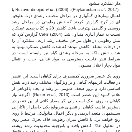
دار عملکرد می­شود
et al.
et al.,
(Peykarestan
2017). Rezaverdinejad
(2006) با
اعمال تیمارهای کم­آبیاری در مراحل مختلف رشدی ذرت علوفه­
ای در کرج گزارش کردند که تنش رطوبتی در مراحل رشد
رویشی و گل­دهی به­ترتیب باعث کاهش 28 و 29 درصدی عملکرد
نسبت به تیمار آبیاری متداول شد. Cakir (2004) گزارش کرد که
تنش رطوبتی در طول مراحل مختلف رشد ذرت، عملکرد آن را
در درجات مختلف کاهش می­دهد که شدت کاهش عملکرد نه­تنها به
شدت تنش بلکه به مرحله رشدی گیاه نیز وابسته است. در
شرایط تنش قابلیت دسترسی به مواد غذایی، جذب و انتقال
مواد دچار اختلال می­شود.
روی یک عنصر ضروری کم­مصرف برای گیاهان است. این عنصر
در فعالیت آنزیم­های گیاهی و بر ویژگی­های مختلف رشد ذرت نقش
اساسی دارد و بروز ضعف عمومی در رشد و ایجاد پاکوتاهی از
et al.
علائم کمبود این عنصر است (Raker
, 2013). اگرچه نیاز
گیاهان به روی اندک است ولی اگر مقدار کافی از این عنصر در
دسترس نباشد، گیاهان از تنش­های فیزیولوژیکی حاصل از ناکارایی
سیستم­های متعدد آنزیمی و دیگر اعمال متابولیکی مرتبط با روی
رنج خواهند برد. با کاهش میزان رطوبت خاک تحرک عنصر روی
در محلول خاک کاهش یافته و باتوجه­به محدودیت رشد ریشه،
گیاه به­طور مضاعفی با کمبود این عنصر مواجه خواهد شد (Jorfi