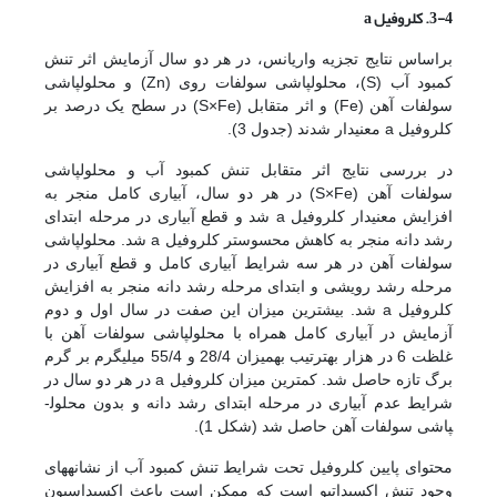
3-4. کلروفیل
a
براساس نتایج تجزیه واریانس، در هر دو سال آزمایش اثر تنش
کمبود آب (S)، محلول­پاشی سولفات روی (Zn) و محلول­پاشی
سولفات آهن (Fe) و اثر متقابل (S×Fe) در سطح یک درصد بر
کلروفیل a معنی­دار شدند (جدول 3).
در بررسی نتایج اثر متقابل تنش کمبود آب و محلول­پاشی
سولفات آهن (S×Fe) در هر دو سال، آبیاری کامل منجر به
افزایش معنی­دار کلروفیل a شد و قطع آبیاری در مرحله ابتدای
رشد دانه منجر به کاهش محسوس­تر کلروفیل a شد. محلول­پاشی
سولفات آهن در هر سه شرایط آبیاری کامل و قطع آبیاری در
مرحله رشد رویشی و ابتدای مرحله رشد دانه منجر به افزایش
کلروفیل a شد. بیش­ترین میزان این صفت در سال اول و دوم
آزمایش در آبیاری کامل همراه با محلول­پاشی سولفات آهن با
غلظت 6 در هزار به­ترتیب به­میزان 28/4 و 55/4 میلی­گرم بر گرم
برگ تازه حاصل شد. کم­ترین میزان کلروفیل a در هر دو سال در
شرایط عدم آبیاری در مرحله ابتدای رشد دانه و بدون محلول­
پاشی سولفات آهن حاصل شد (شکل 1).
محتوای پایین کلروفیل تحت شرایط تنش کمبود آب از نشانه­های
وجود تنش اکسیداتیو است که ممکن است باعث اکسیداسیون