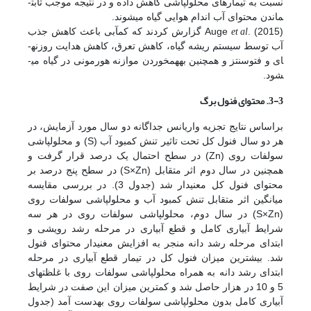
نسبت به تیمارهای محلول­پاشی کاهش داده و در نتیجه موجب ثابت­
ماندن محتوای آب اندام هوایی گیاه می­شوند.
et al
Auge
. (2015) گزارش کردند که کم­آبی باعث کاهش جذب
آب توسط سیستم ریشه گیاه، کاهش تعرق، کاهش هدایت روزنه­
ای و فتوسنتز و همچنین به­هم­خوردن موازنه هورمونی در گیاه می­
شود.
3-3. محتوای فنول برگ
براساس نتایج تجزیه واریانس جداگانه دو سال مورد آزمایش، در
هر دو سال فنول کل تحت تاثیر تنش کمبود آب (S) و محلول­پاشی
سولفات روی (Zn) در سطح احتمال یک درصد قرار گرفت و
همچنین در سال دوم اثر متقابل (S×Zn) در سطح پنج درصد بر
محتوای فنول کل معنی­دار شد (جدول 3). در بررسی مقایسه
میانگین اثر متقابل تنش کمبود آب و محلول­پاشی سولفات روی
(S×Zn) در سال دوم، محلول­پاشی سولفات روی در هر سه
شرایط آبیاری کامل و قطع آبیاری در مرحله رشد رویشی و
ابتدای مرحله رشد دانه منجر به افزایش معنی­دار محتوای فنول
شد. بیشترین میزان فنول کل در تیمار قطع آبیاری در مرحله
ابتدای رشد دانه به همراه محلول­پاشی سولفات روی با غلظت­های
5 و 10 در هزار حاصل شد و کم­ترین میزان این صفت در شرایط
آبیاری کامل بدون محلول­پاشی سولفات روی به­دست آمد (جدول