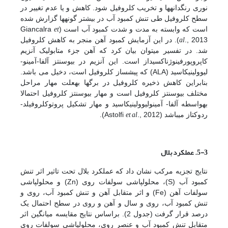
نوری رنگدانه­ها و تخریب کلروفیل شود. کاهش و یا عدم تغییر در
سطح کلروفیل طی تنش کمبود آب در بیشتر گونه­ها گزارش شده
et
است که وابسته به مدت و شدت کمبود آب است (Giancalra
al
., 2013). در این آزمایش کمبود آهن منجر به کاهش کلروفیل
شد. در تفسیر می­توان بیان کرد که آهن جزء متابولیک آنزیم
کاپروپورفینوژن­اکسیداز است. این آنزیم در بیوسنتز آلفا-آمینو­
لیوولینیک­اسید (ALA) که پیش­ساز کلروفیل است، دخیل می باشد.
بنابراین کاهش ذخیره کلروفیل در برگ­ها به­علت مهار مراحل
مختلف بیوسنتز کلروفیل است و مهار بیوسنتز کلروفیل احتمالا
به­واسطه آلفا- آمینو­لیوولینیک­اسید و مهار تشکیل پروتو­کلروفیلد­
et al
ردوکتاز می­باشد (Astolfi
., 2012).
5-3.
عملکرد بلال
نتایج تجزیه مرکب نشان داد که عملکرد بلال تحت تاثیر اثر تنش
کمبود آب (S)، محلول­پاشی سولفات روی (Zn) و محلول­پاشی
سولفات آهن (Fe) و اثر متقابل آهن و تنش کمبود آب، روی و
تنش کمبود آب، روی و سال و آهن و روی در سطح احتمال یک
درصد قرار گرفت (جدول 2). براساس نتایج مقایسه میانگین اثر
متقابل تنش کمبود آب و عنصر روی، محلول­پاشی سولفات روی