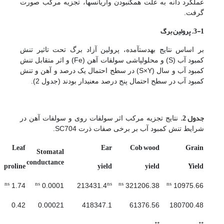
عملکرد دانه به علت همگن­بودن واریانس­ها، تجزیه مرکب صورت
گرفت.
3-1. پرولین برگ
بر اساس نتایج به­دست­آمده، پرولین آزاد برگ تحت تاثیر تنش
کمبود آب (S) و محلول­پاشی سولفات آهن (Fe) و اثر متقابل تنش
کمبود آب و سال (S×Y) در سطح احتمال یک درصد و آهن و تنش
کمبود آب در سطح احتمال پنج درصد معنی­دار بودند (جدول 2).
جدول 2
.
نتایج تجزیه مرکب اثر سولفات روی و سولفات آهن در
شرایط تنش کمبود آب بر برخی صفات ذرت SC704.
Leaf
Ear
Cob wood
Grain
Stomatal
conductance
proline
yield
yield
Yield
ns
ns
ns
ns
ns
1.74
0.0001
213431.4
321206.38
10975.66
0.42
0.00021
418347.1
61376.56
180700.48
**
**