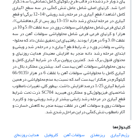
های دوبار خردشده در قالب طرح بلوک­های کامل تصادفی با سه تکرار
اجرا شد. کرت­های اصلی شامل عامل تنش کم‎آبی در سه سطح (آبیاری
کامل (شاهد)، قطع آبیاری در مرحله رشد رویشی (14-12 برگی) و قطع
آبیاری در مرحله ابتدای رشد دانه (15-13 روز پس از گرده­افشانی))،
کرت­های فرعی شامل محلول­پاشی سولفات روی در سه غلظت (0، 5 و 10 در
هزار) و کرت­های فرعی فرعی شامل محلول­پاشی سولفات آهن در سه
غلظت (0، 3 و 6 در هزار) بودند. یافته­های این تحقیق نشان داد که محلول­
پاشی سولفات روی در شرایط قطع آبیاری در مرحله رشد رویشی و
ابتدای مرحله رشد دانه منجر به افزایش معنی­دار هدایت روزنه­ای و
محتوای فنول برگ شد. کمترین پرولین برگ در شرایط آبیاری کامل و
بدون محلول­پاشی سولفات آهن به­دست آمد. بیش­ترین عملکرد بلال در
آبیاری کامل با محلول­پاشی سولفات آهن با غلظت 6 در هزار (66/9135
کیلوگرم در هکتار) به­دست آمد که نسبت به عدم محلول­پاشی در همین
شرایط آبیاری 1/25 درصد افزایش داشت. به­طور کلی، تغییرات نامطلوب
شاخص­های فیزیولوژیکی و عملکردی هیبرید SC704 ذرت تحت شرایط
قطع آبیاری در مرحله رشد زایشی بیش­تر از رشد رویشی بود و کاربرد
سولفات روی و سولفات آهن در غلظت بهینه منجر به کاهش خسارت و
آثار نامطلوب تنش کم­آبی در این مراحل رشدی شد.
کلیدواژه‌ها
رژیم آبیاری
ریز‌مغذی
سولفات آهن
کلروفیل
هدایت روزنه‌ای