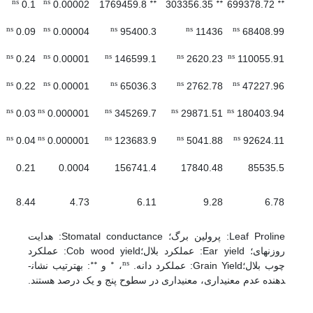
ns
ns
**
**
**
0.1
0.00002
1769459.8
303356.35
699378.72
ns
ns
ns
ns
ns
0.09
0.00004
95400.3
11436
68408.99
ns
ns
ns
ns
ns
0.24
0.00001
146599.1
2620.23
110055.91
ns
ns
ns
ns
ns
0.22
0.00001
65036.3
2762.78
47227.96
ns
ns
ns
ns
ns
0.03
0.000001
345269.7
29871.51
180403.94
ns
ns
ns
ns
ns
0.04
0.000001
123683.9
5041.88
92624.11
0.21
0.0004
156741.4
17840.48
85535.5
8.44
4.73
6.11
9.28
6.78
Leaf Proline: پرولین برگ؛ Stomatal conductance: هدایت
روزنه­ای؛ Ear yield: عملکرد بلال؛Cob wood yield: عملکرد
**
*
ns
چوب بلال؛Grain Yield: عملکرد دانه.
،
و
: به­ترتیب نشان­
دهنده عدم معنی­داری، معنی­داری در سطوح پنج و یک درصد هستند.