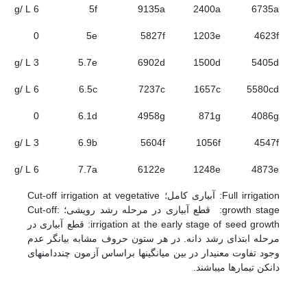
6 g/ L
5f
9135a
2400a
6735a
0
5e
5827f
1203e
4623f
3 g/ L
5.7e
6902d
1500d
5405d
6 g/ L
6.5c
7237c
1657c
5580cd
0
6.1d
4958g
871g
4086g
3 g/ L
6.9b
5604f
1056f
4547f
6 g/ L
7.7a
6122e
1248e
4873e
Full irrigation: آبیاری کامل؛‏ ‏Cut-off irrigation at ‎vegetative
growth ‎stage: قطع آبیاری در مرحله رشد رویشی؛‏ :Cut-off
irrigation at the early stage of ‎seed growth: قطع آبیاری در
مرحله ابتدای رشد دانه. در هر ستون حروف مشابه بیانگر عدم
وجود تفاوت معنی­دار در بین میانگین­ها براساس آزمون چند­دامنه­ای
دانکن تیمارها می­باشند.