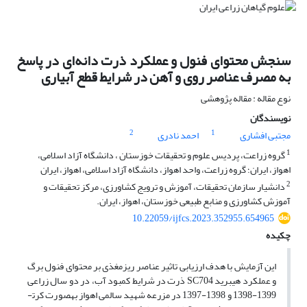
سنجش محتوای فنول و عملکرد ذرت دانه‌ای در پاسخ
به مصرف عناصر روی و آهن در شرایط قطع آبیاری
نوع مقاله : مقاله پژوهشی
نویسندگان
2
1
مجتبی افشاری
احمد نادری
1
گروه زراعت، پردیس علوم و تحقیقات خوزستان ، دانشگاه آزاد اسلامی،
اهواز، ایران؛ گروه زراعت، واحد اهواز، دانشگاه آزاد اسلامی، اهواز، ایران
2
دانشیار سازمان تحقیقات، آموزش و ترویج کشاورزی، مرکز تحقیقات و
آموزش کشاورزی و منابع طبیعی خوزستان، اهواز، ایران.
10.22059/ijfcs.2023.352955.654965
چکیده
این آزمایش با هدف ارزیابی تاثیر عناصر ریزمغذی بر محتوای فنول برگ
و عملکرد هیبرید SC704 ذرت در شرایط کمبود آب، در دو سال زراعی
1399-1398 و 1398-1397 در مزرعه شهید سالمی اهواز به­صورت کرت­