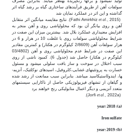
تولید نمی­شود و برگ­ها رنگ­پریده به­نظر می­آیند. بنابراین مصرف
سولفات آهن از طریق فرآیندهای ساختاری گیاه بر رشد گیاه اثر
گذاشته و این اثر در عملکرد نمایان شد
et al
(Fathi Amirkhiz
., 2015). نتایج مقایسه میانگین اثر متقابل
آهن و روی بیانگر آن بود که محلول­پاشی روی و آهن منجر به
افزایش معنی­داری عملکرد بلال شد. بیش­ترین میزان این صفت در
شرایط محلول­پاشی سولفات روی با غلظت 10 در هزار و 6 در
هزار سولفات آهن (2/8609 کیلوگرم در هکتار) و کم­ترین مقادیر
این صفت در شرایط عدم محلول­پاشی روی و آهن (03/4802
کیلوگرم در هکتار) حاصل شد (جدول 6). کمبود ناشی از روی
سبب اختلال در سوخت و ساز بافت سلولی می­شود و مسئول
خسارت به پروتئین­های غشایی،کلروفیل، اسیدهای نوکلئیک، آنزیم­
ها، ایندول­استیک­اسید می­باشد. بنابراین سبب ممانعت از رشد شده
و گیاهان از تنش­های فیزیولوژیکی حاصل از ناکارایی سیستم­های
متعدد آنزیمی و دیگر اعمال متابولیکی رنج خواهند برد
et al
., 2022a).
(Jorfi
(a): year: 2018
Iron sulfate
(b): year: 2019