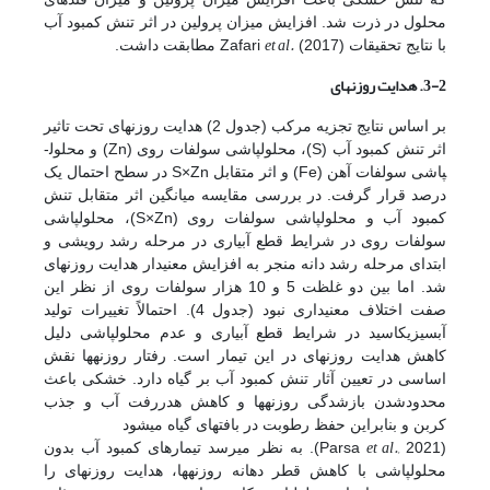
محلول در ذرت شد. افزایش میزان پرولین در اثر تنش کمبود آب
et al.
با نتایج تحقیقات Zafari
(2017) مطابقت داشت.
3-2. هدایت روزنه
ای
بر اساس نتایج تجزیه مرکب (جدول 2) هدایت روزنه­ای تحت تاثیر
اثر تنش کمبود آب (S)، محلول­پاشی سولفات روی (Zn) و محلول­
پاشی سولفات آهن (Fe) و اثر متقابل S×Zn در سطح احتمال یک
درصد قرار گرفت. در بررسی مقایسه میانگین اثر متقابل تنش
کمبود آب و محلول­پاشی سولفات روی (S×Zn)، محلول­پاشی
سولفات روی در شرایط قطع آبیاری در مرحله رشد رویشی و
ابتدای مرحله رشد دانه منجر به افزایش معنی­دار هدایت روزنه­ای
شد. اما بین دو غلظت 5 و 10 هزار سولفات روی از نظر این
صفت اختلاف معنی­داری نبود (جدول 4). احتمالاً تغییرات تولید
آبسیزیک­اسید در شرایط قطع آبیاری و عدم محلول­پاشی دلیل
کاهش هدایت روزنه­ای در این تیمار است. رفتار روزنه­ها نقش
اساسی در تعیین آثار تنش کمبود آب بر گیاه دارد. خشکی باعث
محدود­شدن بازشدگی روزنه­ها و کاهش هدر­رفت آب و جذب
کربن و بنابراین حفظ رطوبت در بافت­های گیاه می­شود
et al.,
(Parsa
2021). به نظر می­رسد تیمارهای کمبود آب بدون
محلول­پاشی با کاهش قطر دهانه روزنه­ها، هدایت روزنه­ای را