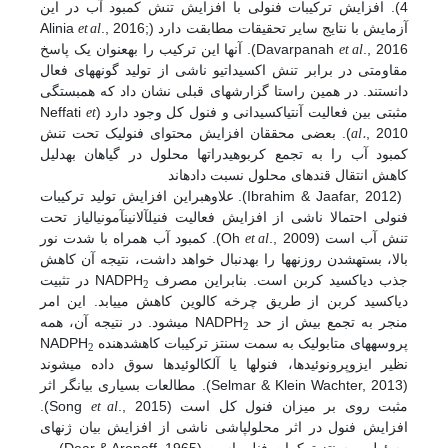
4). افزایش ترکیبات فنولی با افزایش تنش کمبود آب در این
et al
آزمایش با نتایج سایر تحقیقات مطابقت دارد (Alinia
., 2016;
et al
Davarpanah
., 2016). آن­ها این ترکیب را به­عنوان یک پاسخ
مقاومتی در برابر تنش اکسیداتیو ناشی از تولید گونه­های فعال
دانستند. در همین راستا گزارش­های قبلی نشان داد که همبستگی
et
مثبتی بین فعالیت آنتی­اکسیدانی و فنول کل وجود دارد (Neffati
al.
, 2010). بعضی محققان افزایش محتوای فنولیک تحت تنش
کمبود آب را به تجمع کربوهیدرات­ها محلول در گیاهان به­دلیل
کاهش انتقال قندهای محلول نسبت داده­اند
(Ibrahim & Jaafar, 2012). علاوه­بر­این افزایش تولید ترکیبات
فنولی احتمالا ناشی از افزایش فعالیت فنیل­آلانین­آمونیالیاز تحت
et al
تنش آب است (Oh
., 2009). کمبود آب همراه با شدت نور
بالا، بسته­شدن روزنه­ها را به­دنبال خواهد داشت، نتیجه آن کاهش
جذب دی­اکسید کربن است. بنابراین مصرف NADPH
در تثبیت
2
دی­اکسید کربن از طریق چرخه کالوین کاهش می­یابد. این امر
منجر به تجمع بیش از حد NADPH
می­شود. در نتیجه آن، همه
2
پروسه­های متابولیک به سمت سنتز ترکیبات کاهش­دهنده NADPH
2
نظیر ایزوپرونوئیدها، فنول­ها یا آلکالوئیدها سوق داده می­شوند
(Selmar & Klein Wachter, 2013). مطالعات بسیاری بیانگر اثر
et al
مثبت روی بر میزان فنول کل است (Song
., 2015).
افزایش فنول در اثر محلول­پاشی ناشی از افزایش بیان ژن­های