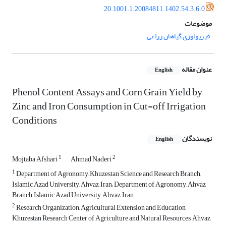
20.1001.1.20084811.1402.54.3.6.0
موضوعات
فیزیولوژی گیاهان زراعی
عنوان مقاله
English
Phenol Content Assays and Corn Grain Yield by
Zinc and Iron Consumption in Cut-off Irrigation
Conditions
نویسندگان
English
1
2
Mojtaba Afshari
Ahmad Naderi
1
Department of Agronomy, Khuzestan Science and Research Branch,
Islamic Azad University, Ahvaz, Iran; Department of Agronomy, Ahvaz
Branch, Islamic Azad University, Ahvaz, Iran
2
Research Organization, Agricultural Extension and Education,
Khuzestan Research Center of Agriculture and Natural Resources, Ahvaz,