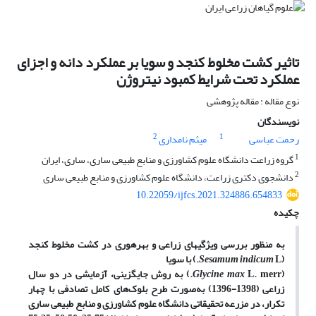
تاثیر کشت مخلوط کنجد و سویا بر عملکرد دانه و اجزای
عملکرد تحت شرایط کمبود نیتروژن
نوع مقاله : مقاله پژوهشی
نویسندگان
2
1
رحمت عباسی
میثم نامداری
1
گروه زراعت دانشگاه علوم کشاورزی و منابع طبیعی ساری، ساری، ایران
2
دانشجوی دکتری زراعت، دانشگاه علوم کشاورزی و منابع طبیعی ساری
10.22059/ijfcs.2021.324886.654833
چکیده
به منظور بررسی ویژگی­های زراعی و بهره­وری در کشت مخلوط کنجد
(
L.
Sesamum indicum
) با سویا
(
L. merr.
Glycine max
) به روش جایگزینی، آزمایشی در دو سال
زراعی (1398-1396) به‌صورت طرح بلوک‌های کامل تصادفی با چهار
تکرار، در مزرعه تحقیقاتی دانشگاه علوم کشاورزی و منابع طبیعی ساری