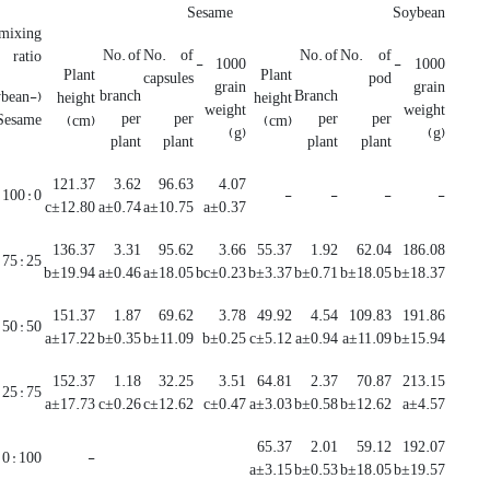
Sesame
Soybean
mixing
No. of
No. of
No. of
No. of
ratio
1000 -
1000 -
Plant
Plant
capsules
pod
grain
grain
branch
Branch
ybean-
height
height
weight
weight
per
per
per
per
Sesame)
(cm)
(cm)
(g)
(g)
plant
plant
plant
plant
121.37
3.62
96.63
4.07
0 : 100
-
-
-
-
c±12.80
a±0.74
a±10.75
a±0.37
136.37
3.31
95.62
3.66
55.37
1.92
62.04
186.08
25 : 75
b±19.94
a±0.46
a±18.05
bc±0.23
b±3.37
b±0.71
b±18.05
b±18.37
151.37
1.87
69.62
3.78
49.92
4.54
109.83
191.86
50 : 50
a±17.22
b±0.35
b±11.09
b±0.25
c±5.12
a±0.94
a±11.09
b±15.94
152.37
1.18
32.25
3.51
64.81
2.37
70.87
213.15
75 : 25
a±17.73
c±0.26
c±12.62
c±0.47
a±3.03
b±0.58
b±12.62
a±4.57
65.37
2.01
59.12
192.07
100 : 0
-
a±3.15
b±0.53
b±18.05
b±19.57