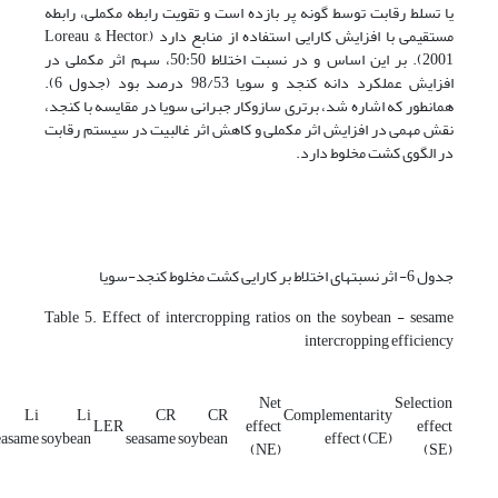
یا تسلط رقابت توسط گونه پر بازده است و تقویت رابطه مکملی، رابطه
مستقیمی با افزایش کارایی استفاده از منابع دارد (Loreau & Hector,
2001). بر این اساس و در نسبت اختلاط 50:50، سهم اثر مکملی در
افزایش عملکرد دانه کنجد و سویا 98/53 درصد بود (جدول 6).
همانطور که اشاره شد، برتری سازوکار جبرانی سویا در مقایسه با کنجد،
نقش مهمی در افزایش اثر مکملی و کاهش اثر غالبیت در سیستم رقابت
در الگوی کشت مخلوط دارد.
جدول 6- اثر نسبت­های اختلاط بر کارایی کشت مخلوط کنجد-سویا
Table 5. Effect of intercropping ratios on the soybean - sesame
intercropping efficiency
Net
Selection
Li
Li
CR
CR
Complementarity
LER
effect
effect
easame
soybean
seasame
soybean
effect (CE)
(NE)
(SE)