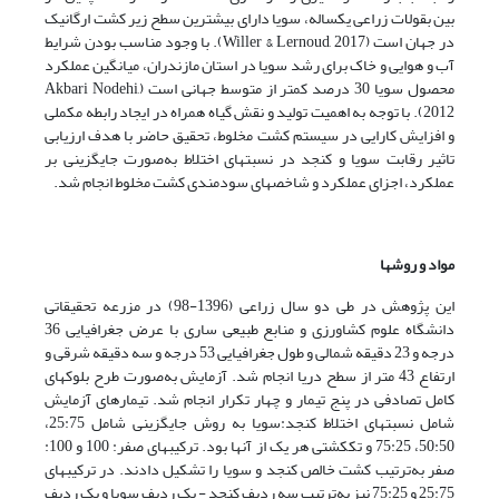
بین بقولات زراعی یک­ساله، سویا دارای بیشترین سطح زیر کشت ارگانیک
در جهان است (Willer & Lernoud, 2017). با وجود مناسب بودن شرایط
آب و هوایی و خاک برای رشد سویا در استان مازندران، میانگین عملکرد
محصول سویا 30 درصد کمتر از متوسط جهانی است (Akbari Nodehi,
2012). با توجه به اهمیت تولید و نقش گیاه همراه در ایجاد رابطه مکملی
و افزایش کارایی در سیستم کشت مخلوط، تحقیق حاضر با هدف ارزیابی
تاثیر رقابت سویا و کنجد در نسبت­های اختلاط به‌صورت جایگزینی بر
عملکرد، اجزای عملکرد و شاخص­های سودمندی کشت مخلوط انجام شد.
مواد و روش­ها
این پژوهش در طی دو سال زراعی (1396-98) در مزرعه تحقیقاتی
دانشگاه علوم کشاورزی و منابع طبیعی ساری با عرض جغرافیایی 36
درجه و 23 دقیقه شمالی و طول جغرافیایی 53 درجه و سه دقیقه شرقی و
ارتفاع 43 متر از سطح دریا انجام شد. آزمایش به‌صورت طرح بلوک­های
کامل تصادفی در پنج تیمار و چهار تکرار انجام شد. تیمارهای آزمایش
شامل نسبت­های اختلاط کنجد:سویا به روش جایگزینی شامل 25:75،
50:50، 75:25 و تک­کشتی هر یک از آن­ها بود. ترکیب­های صفر: 100 و 100:
صفر به‌ترتیب کشت خالص کنجد و سویا را تشکیل دادند. در ترکیب­های
25:75 و 75:25 نیز به‌ترتیب سه ردیف کنجد - یک ردیف سویا و یک ردیف