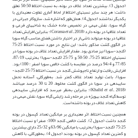
(جدول 3). بیشترین تعداد غلاف در بوته، به نسبت اختلاط 50:50 تعلق
داشت؛ هر چند سایر نسبت­های اختلاط از لحاظ آماری تفاوت معنی­داری با
یکدیگر نداشتند (جدول 4). همان‌طور که اشاره شد، سازوکار جبرانی در
گیاه سویا، نقش مهمی در تخصیص ماده خشک به شاخه­های فرعی و
تعداد غلاف­ها در بوته دارد (Corassa
et al.,
2018)؛ بنابراین افزایش تعداد
غلاف­ها در بوته می­تواند ناشی از در اختیار داشتن فضای مناسب گیاه سویا
در الگوی کشت مذکور باشد؛ این نتایج در مورد نسبت اختلاط 75:25
(کنجد-سویا) نیز صادق بود. مقدار افزایش تعداد غلاف در بوته سویا در
نسبت­های اختلاط 75:25، 50:50 و 25:75 (کنجد-سویا) به‌ترتیب 87/19،
77/85 و 94/4 درصد در مقایسه با کشت خالص سویا (صفر : 100) بود.
افزایش رقابت و ارتفاع تاج­پوشش کنجد در نسبت اختلاط 25:75 (کنجد-
سویا)، باعث تولید تعداد غلاف کمتر شد. به‌طورکلی، آستانه تحمل
سایه­دهی در سویا در الگوی کشت مخلوط، 20 تا 30 درصد می­باشد
(Khalid
et al.,
2018)؛ بنابراین به‌نظر می­رسد که افزایش سایه­دهی
توسط گیاه کنجد به­ویژه در مرحله رشد زایشی گیاه سویا، نقش مهمی در
کاهش تعداد غلاف در بوته داشته است.
همچنین نسبت اختلاط، اثر معنی­داری بر میانگین تعداد کپسول در بوته
کنجد داشت (جدول 2). کشت خالص کنجد (100: صفر) و نسبت اختلاط
75:25 (کنجد-سویا) به‌ترتیب با میانگین 63/96 و 25/32 دارای بیشترین
و کمترین تعداد کپسول در بوته بودند (جدول 4). به‌طورکلی، با کاهش