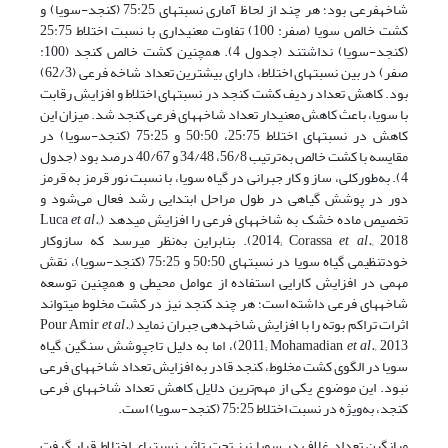
شاخه­فرعی بود؛ هر چند از لحاظ آماری نسبت­های 75:25 (کنجد-سویا) و
کشت خالص سویا (صفر: 100) تفاوت معنی­داری با نسبت اختلاط 25:75
(کنجد-سویا) نداشتند (جدول 4). همچنین کشت خالص کنجد (100:
صفر) در بین نسبت­های اختلاط، دارای بیشترین تعداد شاخه فرعی (62/3)
بود. کاهش تعداد ردیف کشت کنجد در نسبت­های اختلاط و افزایش رقابت
با سویا، باعث کاهش معنی­دار تعداد شاخه­های فرعی کنجد شد. میزان این
کاهش در نسبت­های اختلاط 25:75، 50:50 و 75:25 (کنجد-سویا) در
مقایسه با کشت خالص به‌ترتیب 56/8، 34/48 و 40/67 درصد بود (جدول
4). به‌طورکلی، ساز و کار جبرانی در گیاه سویا، با نسبت نور قرمز به قرمز
دور در پوشش گیاهی در طول مراحل ابتدایی رشد فعال می‌شود و
تخصیص ماده خشک به شاخه­های فرعی را افزایش می­دهد (Luca
et al.,
et al.,
2014; Corassa
2018). بنابراین به‌نظر می­رسد که سازوکار
خودتنظیمی گیاه سویا در نسبت­های 50:50 و 75:25 (کنجد-سویا)، نقش
مهمی در افزایش کارایی استفاده از عوامل محیطی و همچنین توسعه
شاخه­های فرعی داشته است؛ هر چند کنجد نیز در کشت مخلوط می­تواند
اثرات تراکم بوته را با افزایش شاخه­دهی جبران نماید (Pour Amir
et al.,
et al.,
2011; Mohamadian
2013)، اما به دلیل تاج­پوشش سنگین گیاه
سویا در الگوی کشت مخلوط، کنجد قادر به افزایش تعداد شاخه­های فرعی
نبود. این موضوع یکی از مهم‌ترین دلایل کاهش تعداد شاخه­های فرعی
کنجد، به‌ویژه در نسبت اختلاط 75:25 (کنجد-سویا) است.
میانگین تعداد غلاف در سویا نیز تحت تاثیر نسبت­های اختلاط قرار گرفت