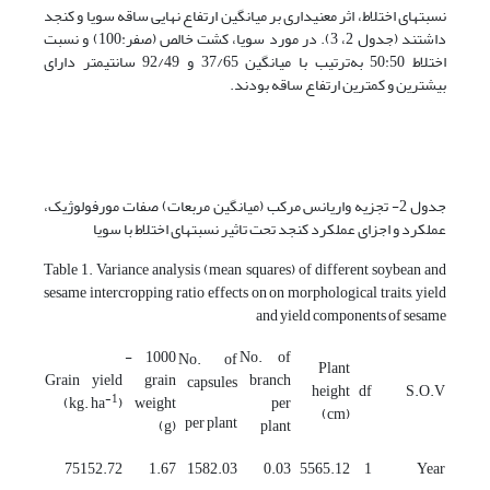
نسبت­های اختلاط، اثر معنی­داری بر میانگین ارتفاع نهایی ساقه سویا و کنجد
داشتند (جدول 2، 3). در مورد سویا، کشت خالص (صفر:100) و نسبت
اختلاط 50:50 به‌ترتیب با میانگین 37/65 و 92/49 سانتیمتر دارای
بیشترین و کمترین ارتفاع ساقه بودند.
جدول 2- تجزیه واریانس مرکب (میانگین مربعات) صفات مورفولوژیک،
عملکرد و اجزای عملکرد کنجد تحت تاثیر نسبت­های اختلاط با سویا
Table 1. Variance analysis (mean squares) of different soybean and
sesame intercropping ratio effects on on morphological traits, yield
and yield components of sesame
1000 -
No. of
No. of
Plant
Grain yield
grain
branch
capsules
height
df
S.O.V
-1
(kg. ha
)
weight
per
(cm)
per plant
(g)
plant
75152.72
1.67
1582.03
0.03
5565.12
1
Year