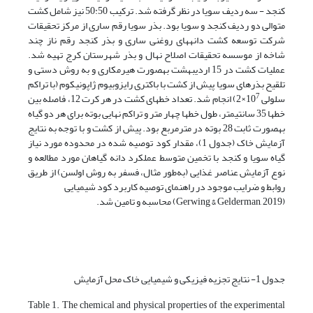
کنجد - سه ردیف سویا در نظر گرفته شد. ترکیب 50:50 نیز شامل کشت
متوالی دو ردیف کنجد و سویا بود. بذر سویا رقم ساری
از مرکز تحقیقات
شرکت توسعه کشت دانه­های روغنی ساری و بذر کنجد رقم ناز چند
شاخه از موسسه تحقیقات اصلاح نهال و بذر شهرستان کرج تهیه شد.
عملیات کشت در 15 اردیبهشت به­صورت هیرم­کاری و به روش دستی و
تلقیح بذر­های سویا پیش از کشت با باکتری رایزوبیوم ژاپونیکوم (با تراکم
7
سلولی 10
×2) انجام شد. تعداد خط­های کشت در هر کرت 12، فاصله بین
خط­ها 35 سانتیمتر، طول خط­ها چهار متر و تراکم نهایی بوته برای هر دو گیاه
به­صورت ثابت 28 بوته در مترمربع بود. پیش از کشت و با توجه به نتایج
آزمایش خاک (جدول 1)، مقدار کود توصیه شده در محدوده مورد نیاز
گیاه سویا و کنجد با تخمین متوسط عملکرد دانه گیاهان مورد مطالعه و
نوع آزمایش عناصر غذایی (به‌طور مثال، فسفر به روش اولسن) از طریق
روابط و ضرایب موجود در راهنمای توصیه کاربرد کود شیمیایی
(Gerwing & Gelderman, 2019) محاسبه و تامین شد.
جدول 1- نتایج تجزیه فیزیکی و شیمیایی خاک محل آزمایش
Table 1. The chemical and physical properties of the experimental