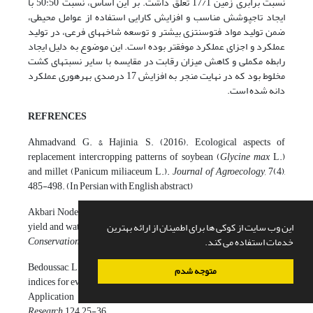
نسبت برابری زمین 17/1 تعلق داشت. بر این اساس، نسبت 50:50 با
ایجاد تاج­پوشش مناسب و افزایش کارایی استفاده از عوامل محیطی،
ضمن تولید مواد فتوسنتزی بیشتر و توسعه شاخه­های فرعی، در تولید
عملکرد و اجزای عملکرد موفق­تر بوده است. این موضوع به دلیل ایجاد
رابطه مکملی و کاهش میزان رقابت در مقایسه با سایر نسبت­های کشت
مخلوط بود که در نهایت منجر به افزایش 17 درصدی بهره­وری عملکرد
دانه شده است.
REFRENCES
Ahmadvand, G. & Hajinia, S. (2016). Ecological aspects of
replacement intercropping patterns of soybean (
Glycine max
L.)
and millet (Panicum miliaceum L.).
Journal of Agroecology,
7(4),
485-498. (In Persian with English abstract)
Akbari Nodehi, E (2012). Assessing the relations between soybean
yield and water consumption.
Journal of Water and Soil Resources
این وب سایت از کوکی ها برای اطمینان از ارائه بهترین
Conservation,
1(2), 51-59. (In Persian with English abstract)
خدمات استفاده می کند.
Bedoussac, L. & Justec, E. (2011). A comparison of commonly used
متوجه شدم
indices for evaluating species interactions and intercrop efficiency:
Application to durum wheat–winter pea intercrops.
Field Crop
Research
, 124, 25-36.