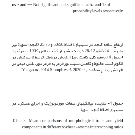
ns, * and **: Not significant and significant at 5% and 1% of
probability levels, respectively
ارتفاع ساقه کنجد در نسبت­های اختلاط 50:50 و 25:75 (کنجد-سویا) نیز
به‌ترتیب 42/24 و 26/12 درصد بیشتر از کشت خالص (:100: صفر) بود
(جدول 4). به‌طورکلی، کاهش میزان تابش دریافتی توسط تاج­پوشش در
الگوی کشت مخلوط و کاهش نسبت نور قرمز به قرمز دور، نقش مهمی در
افزایش ارتفاع ساقه دارد (Yang
2020).
et al.,
2014; Stomph
et al.,
جدول 4- مقایسه میانگین­های صفات مورفولوژیک و اجزای عملکرد در
نسبت­های اختلاط کنجد-سویا
Table 3. Mean comparisons of morphological traits and yield
components in different soybean-sesame intercropping ratios