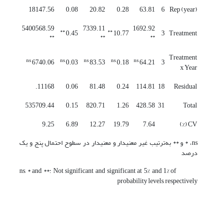
18147.56
0.08
20.82
0.28
63.81
6
Rep (year)
5400568.59
7339.11
1692.92
**
**
0.45
10.77
3
Treatment
**
**
**
Treatment
ns
ns
ns
ns
ns
6740.06
0.03
83.53
0.18
64.21
3
x Year
11168.
0.06
81.48
0.24
114.81
18
Residual
535709.44
0.15
820.71
1.26
428.58
31
Total
9.25
6.89
12.27
19.79
7.64
CV (%)
ns، * و ** به‌ترتیب غیر معنی­دار و معنی­دار در سطوح احتمال پنج و یک
درصد
ns, * and **: Not significant and significant at 5% and 1% of
probability levels, respectively