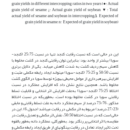
grain yields in different intercropping ratios in two years (●: Actual
grain yield of sesame, ¡: Actual grain yield of soybean, ▼: Total
actual yield of sesame and soybean in intercropping,∆ Expected of
grain yield in sesame, n: Expected of grain yield in soybean)
این در حالی است که نسبت رقابت کنجد تنها در نسبت 25:75 (کنجد-
سویا) بیشتر از واحد بود؛ بنابراین توان رقابتی کنجد در کشت مخلوط با
کاهش سهم ردیف کشت به شدت کاهش می­یابد. یکی از دلایل برتری
نسبت 50:50 و 75:25 (کنجد-سویا) می­تواند ایجاد رابطه مکملی مثبت و
افزایش بهره­برداری از عوامل محیطی به­ویژه توسط سویا در الگوی کشت
مخلوط باشد. همچنین نتایج نشان داد که افزایش عملکرد در نسبت
اختلاط 75:25 (کنجد-سویا) به‌علت افزایش اثر انتخابی و قابلیت تسلط
رقابتی سویا در کشت مخلوط بوده است، به‌طوریکه در نسبت اختلاط
مذکور، 73/76 درصد از سهم عملکرد دانه به علت تسلط رقابتی و مابقی
(27/23 درصد) مربوط به اثر مکملی در رقابت می­باشد (جدول 6). این در
حالی است که در نسبت اختلاط 50:50، نقش اثر مکملی و تعدیل رقابت در
مقایسه با اثر انتخابی پر رنگ­تر بود. به‌طورکلی، عملکرد دانه به‌طور بالقوه
تحت تاثیر ایجاد تعادل در رقابت بین­گونه­ای از طریق ایجاد رابطه مکملی و