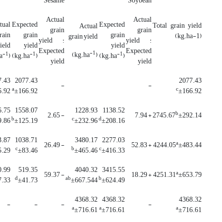
Sesame
Soybean
Actual
Actual
tual
Expected
Expected
Total grain yield
Actual
grain
grain
rain
grain
grain
(kg.ha-1)
grain yield
yield :
yield :
ield
yield
yield
Expected
Expected
-1
)
(kg.ha
-1
-1
-1
a
)
(kg.ha
)
(kg.ha
)
yield
yield
7.43
2077.43
2077.43
-
-
a
c
6.92
±166.92
±166.92
6.75
1558.07
1228.93
1138.52
b
- 2.65
+ 7.94
2745.67
±292.14
b
c
d
9.86
±125.19
±232.96
±208.16
3.87
1038.71
3480.17
2277.03
a
- 26.49
+ 52.83
4244.05
±483.44
c
b
c
5.29
±83.46
±465.46
±416.33
0.99
519.35
4040.32
3415.55
a
- 59.37
+ 18.29
4251.31
±653.79
d
ab
b
7.33
±41.73
±667.544
±624.49
4368.32
4368.32
4368.32
-
-
-
-
a
a
a
±716.61
±716.61
±716.61