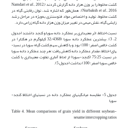
کشت مخلوط را بر وزن هزار دانه گزارش کردند (Namdari
2012;
et al.,
et al.,
Nurbaksh
2016). همان‌طور که اشاره شد، توان رقابتی گیاه در
کشت مخلوط، تولید و اختصاص مواد فتوسنتزی به‌ویژه در مراحل رشد
زایشی گیاه، نقش مهمی در تغییر میزان وزن هزار دانه گیاه زراعی دارد.
نسبت اختلاط، اثر معنی­داری بر عملکرد دانه سویا و کنجد داشتند (جدول
2، 3). بیشترین عملکرد دانه سویا (32/4368 کیلوگرم در هکتار) در
کشت خالص (صفر: 100) بود و با کاهش سهم کشت گیاه سویا در نسبت­
های اختلاط، مقدار عملکرد دانه کاهش یافت؛ هر چند عملکرد دانه سویا
در نسبت 75:25 (کنجد-سویا) از لحاظ آماری تفاوت معنی­داری با کشت
خالص سویا (صفر: 100) نداشت (جدول 5).
جدول 5- مقایسه میانگین­های عملکرد دانه در نسبت­های اختلاط کنجد-
سویا
Table 4. Mean comparisons of grain yield in different soybean-
sesame intercropping ratios