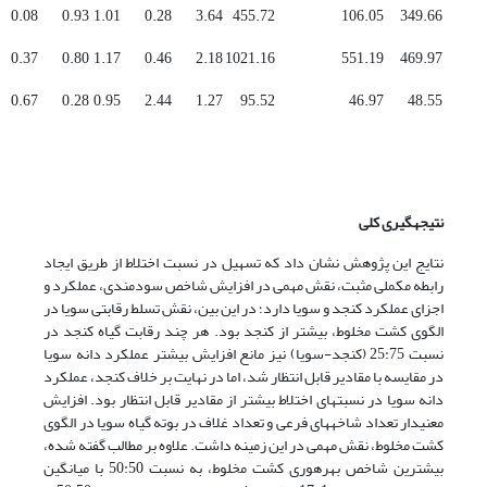
0.08
0.93
1.01
0.28
3.64
455.72
106.05
349.66
0.37
0.80
1.17
0.46
2.18
1021.16
551.19
469.97
0.67
0.28
0.95
2.44
1.27
95.52
46.97
48.55
نتیجه­گیری کلی
نتایج این پژوهش نشان داد که تسهیل در نسبت اختلاط از طریق ایجاد
رابطه مکملی مثبت، نقش مهمی در افزایش شاخص سودمندی، عملکرد و
اجزای عملکرد کنجد و سویا دارد؛ در این بین، نقش تسلط رقابتی سویا در
الگوی کشت مخلوط، بیشتر از کنجد بود. هر چند رقابت گیاه کنجد در
نسبت 25:75 (کنجد-سویا) نیز مانع افزایش بیشتر عملکرد دانه سویا
در مقایسه با مقادیر قابل انتظار شد، اما در نهایت بر خلاف کنجد، عملکرد
دانه سویا در نسبت­های اختلاط بیشتر از مقادیر قابل انتظار بود. افزایش
معنی­دار تعداد شاخه­های فرعی و تعداد غلاف در بوته گیاه سویا در الگوی
کشت مخلوط، نقش مهمی در این زمینه داشت. علاوه بر مطالب گفته شده،
بیشترین شاخص بهره­وری کشت مخلوط، به نسبت 50:50 با میانگین