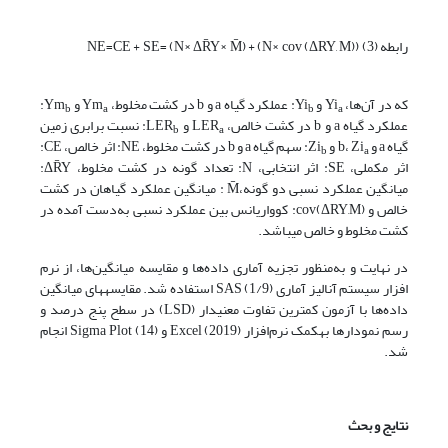
رابطه­ (3) NE=CE + SE= (N× ΔR̄Y× M̄) + (N× cov (ΔRY, M))
که در آن‌ها، Yi
و Yi
: عملکرد گیاه a و b در کشت مخلوط، Ym
و Ym
:
b
a
b
a
عملکرد گیاه a و b در کشت خالص، LER
و LER
: نسبت برابری زمین
b
a
گیاه a و b، Zi
و Zi
: سهم گیاه a و b در کشت مخلوط، NE: اثر خالص، CE:
b
a
اثر مکملی، SE: اثر انتخابی، N: تعداد گونه در کشت مخلوط، ΔR̄Y:
میانگین عملکرد نسبی دو گونه،M̄ : میانگین عملکرد گیاهان در کشت
خالص و cov(ΔRY,M): کوواریانس بین عملکرد نسبی به‌دست آمده در
کشت مخلوط و خالص می­باشد.
در نهایت و به‌منظور تجزیه‌ آماری داده­‌ها و مقایسه میانگین­‌ها، از نرم
افزار سیستم آنالیز آماری (1/9) SAS استفاده شد. مقایسه­های میانگین
داده­‌ها با آزمون کم­ترین تفاوت معنی­دار (LSD) در سطح پنج درصد و
رسم نمودار­ها به­کمک نرم‌افزار (2019) Excel و (14) Sigma Plot انجام
شد.
نتایج و بحث