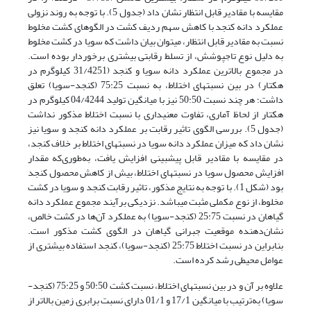
مقایسه با مقادیر قابل انتظار نشان داد (جدول 5). با توجه به روند نزولی
عملکرد دانه کنجد با کاهش سهم ردیف کشت در الگوهای کشت مخلوط
نسبت به مقادیر قابل انتظار، می­توان بیان داشت که سویا در کشت مخلوط
به دلیل نوع تاج­پوشش، از تسلط رقابتی بیشتری برخوردار بوده است.
در مجموع بالاترین عملکرد دانه سویا و کنجد (31/4251 کیلوگرم در
هکتار) در بین نسبت­های اختلاط، به نسبت 75:25 (کنجد-سویا) تعلق
داشت؛ هر چند نسبت 50:50 نیز با میانگین تولید 04/4244 کیلوگرم در
هکتار از لحاظ آماری، تفاوت معنی­داری با نسبت اختلاط مذکور نداشت
(جدول 5). بررسی الگوی تاثیر رقابت بر عملکرد دانه کنجد و سویا نیز
نشان داد که میزان عملکرد دانه سویا در نسبت­های اختلاط بر خلاف کنجد،
در مقایسه با مقادیر قابل پیش­بینی افزایش یافت، به‌طوری‌که مقدار
افزایش محصول سویا در نسبت­های اختلاط، بیش از کاهش محصول کنجد
بود (شکل 1). با توجه به نتایج مذکور، تاثیر رقابت کنجد و سویا در کشت
مخلوط، از نوع مکملی مثبت می­باشد. نزدیکی برآیند مجموع عملکرد دانه
گیاهان در نسبت 25:75 (کنجد-سویا) به عملکرد آن‌ها در کشت خالص،
نشان‌دهنده موقعیت جبرانی گیاهان در الگوی کشت مذکور است.
بنابراین در نسبت اختلاط 25:75 (کنجد-سویا)، کنجد استفاده بیشتری از
عوامل محیطی رشد کرده است.
علاوه بر آن و در بین نسبت­های اختلاط، نسبت کشت 50:50 و 75:25 (کنجد-
سویا) به‌ترتیب با میانگین 17/1 و 01/1 دارای نسبت برابری زمین بالاتر از