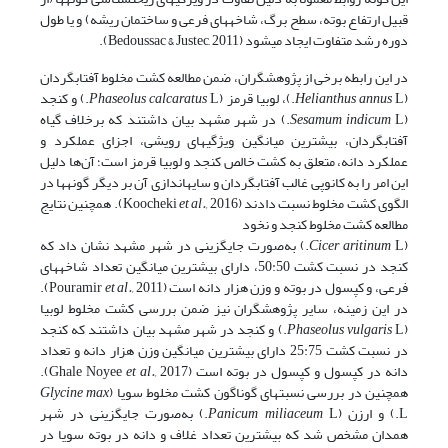
قبیل ارتفاع بوته، سطح برگ، شاخه­های فرعی و ساختمان ریشه) و یا طول
دوره رشد متفاوت ایجاد می­شود (Bedoussac & Justec, 2011).
در این رابطه برخی از پژوهشگران، ضمن مطالعه کشت مخلوط آفتابگردان
(
L.)، لوبیا قرمز (
Helianthus annus
calcaratus
Phaseolus
L.) و کنجد
(
indicum
Sesamum
L.) در شهر مشهد بیان داشتند که برخلاف گیاه
آفتابگردان، بیشترین میانگین ویژگی­های رویشی، اجزای عملکرد و
عملکرد دانه، متعلق به کشت خالص کنجد و لوبیا قرمز است؛ آن‌ها دلیل
این امر را به کانوپی غالب آفتابگردان و سایه­اندازی آن بر دیگر گونه­ها در
الگوی کشت مخلوط نسبت دادند (Koocheki
al.,
et
2016). همچنین نتایج
مطالعه کشت مخلوط کنجد و نخود
(
Cicer aritinum
L.) به‌صورت جایگزینی در شهر مشهد نشان داد که
کنجد در نسبت کشت 50:50، دارای بیشترین میانگین تعداد شاخه­های
فرعی، و کپسول در بوته و وزن هزار دانه است (Pouramir
al.,
et
2011).
در این زمینه، سایر پژوهشگران نیز ضمن بررسی کشت مخلوط لوبیا
(
Phaseolus vulgaris
L.) و کنجد در شهر مشهد بیان داشتند که کنجد
در نسبت کشت 25:75 دارای بیشترین میانگین وزن هزار دانه و تعداد
دانه در کپسول و کپسول در بوته است (Ghale Noyee
al.,
et
2017).
همچنین در بررسی نسبت­های گوناگون کشت مخلوط سویا (
Glycine max
L.) و ارزن (
miliaceum
Panicum
L.) به‌صورت جایگزینی در شهر
همدان مشخص شد که بیشترین تعداد غلاف و دانه در بوته سویا در