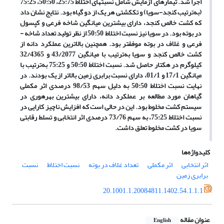
اجرا شد. تیمارهای آزمایش شامل نسبت­های اختلاط 25:75، 50:50، 75:25
(به‌ترتیب کنجد-سویا) و تک­کشتی هر یک از دو گیاه بود. نتایج نشان داد
که کشت خالص کنجد، دارای بیشترین میانگین شاخه ­فرعی و کپسول
در بوته بود. در سویا نیز نسبت اختلاط 50:50 از نظر تولید تعداد شاخه ­
فرعی و غلاف در بوته موفق­تر بود. همچنین بالاترین عملکرد دانه از
کشت خالص کنجد و سویا به‌ترتیب با میانگین 43/2077 و 32/4365
کیلوگرم در هکتار حاصل شد. نسبت اختلاط 50:50 و 75:25 به‌ترتیب با
میانگین 17/1 و 01/1، دارای نسبت برابری زمین بالاتر از یک بودند. در
نهایت نسبت اختلاط 50:50 به دلیل سهم 98/53 درصدی اثر مکملی
گیاهان مورد مطالعه بر عملکرد دانه، دارای بیشترین بهره­وری در
سیستم کشت مخلوط بود. این در حالی است که افزایش ناچیز کارایی در
نسبت اختلاط 75:25، به سهم 73/76 درصدی اثر انتخابی و تسلط رقابتی
سویا در کشت مخلوط تعلق داشت.
کلیدواژه‌ها
اثر انتخابی
اثر مکملی
تعداد غلاف در بوته
نسبت اختلاط
نسبت
برابری زمین
20.1001.1.20084811.1402.54.1.1.1
عنوان مقاله
English