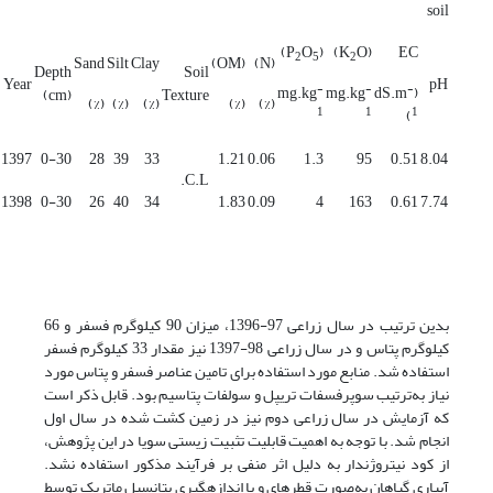
soil
)
O
(P
O)
(K
EC
2
5
2
Sand
Silt
Clay
(OM)
(N)
Depth
Soil
Year
pH
-
-
-
mg.kg
mg.kg
(dS.m
(cm)
Texture
(%)
(%)
(%)
(%)
(%)
1
1
1
)
1397
0-30
28
39
33
1.21
0.06
1.3
95
0.51
8.04
C.L.
1398
0-30
26
40
34
1.83
0.09
4
163
0.61
7.74
بدین ترتیب در سال زراعی 97-1396، میزان 90 کیلوگرم فسفر و 66
کیلوگرم پتاس و در سال زراعی 98-1397 نیز مقدار 33 کیلوگرم فسفر
استفاده شد. منابع مورد استفاده برای تامین عناصر فسفر و پتاس مورد
نیاز به‌ترتیب سوپرفسفات تریپل و سولفات پتاسیم بود. قابل ذکر است
که آزمایش در سال زراعی دوم نیز در زمین کشت شده در سال اول
انجام شد. با توجه به اهمیت قابلیت تثبیت زیستی سویا در این پژوهش،
از کود نیتروژن­دار به دلیل اثر منفی بر فرآیند مذکور استفاده نشد.
آبیاری گیاهان به‌صورت قطره­ای و با اندازه­گیری پتانسیل ماتریک توسط