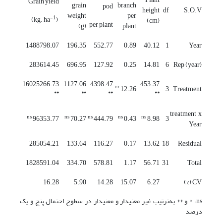
Grain yield
grain
branch
pod
height
df
S.O.V
weight
per
-1
)
(kg. ha
(cm)
per plant
(g)
plant
1488798.07
196.35
552.77
0.89
40.12
1
Year
283614.45
696.95
127.92
0.25
14.81
6
Rep (year)
16025266.73
1127.06
4398.47
453.37
**
12.26
3
Treatment
**
**
**
**
treatment x
ns
ns
ns
ns
ns
96353.77
70.27
444.79
0.43
8.98
3
Year
285054.21
133.64
116.27
0.17
13.62
18
Residual
1828591.04
334.70
578.81
1.17
56.71
31
Total
16.28
5.90
14.28
15.07
6.27
CV (%)
ns، * و ** به‌ترتیب غیر معنی­دار و معنی­دار در سطوح احتمال پنج و یک
درصد