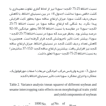
نسبت اختلاط 75:25 (کنجد-سویا) نیز از لحاظ آماری تفاوت معنی­داری با
کشت خالص سویا نداشت (جدول 4). در بین نسبت­های اختلاط، با کاهش
سهم ردیف کشت سویا،‌ میزان ارتفاع ساقه سویا به‌طور ثابت افزایش
پیدا نکرد، به شکلی که ارتفاع ساقه سویا در نسبت اختلاط 25:75
(کنجد-سویا) در مقایسه با نسبت اختلاط 50:50 به‌طور میانگین 92/10
درصد بیشتر بود. به‌نظر می­رسد که سویا در نسبت اختلاط 25:75 (کنجد-
سویا)، بیشتر تحت تاثیر تاج­پوشش کنجد قرار گرفته است. همچنین با
کاهش تعداد ردیف کشت کنجد در نسبت­های اختلاط، میزان ارتفاع ساقه
کنجد نیز افزایش یافت. بیشترین ارتفاع ساقه کنجد (37/152 سانتی­متر)
به نسبت اختلاط 75:25 (کنجد-سویا) تعلق داشت.
جدول 3- تجزیه واریانس مرکب (میانگین مربعات) صفات مورفولوژیک،
عملکرد و اجزای عملکرد سویا تحت تاثیر نسبت­های اختلاط با کنجد
Table 2. Variance analysis (mean squares) of different soybean and
sesame intercropping ratio effects on on morphological traits, yield
and yield components of soybean
1000 -
No. of
No. of
Plant