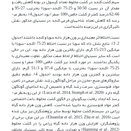
سهم کشت کنجد در کشت مخلوط، تعداد کپسول در بوته کاهش یافت و
مقدار آن در نسبت 50:50 و 75:25 (کنجد-سویا) به‌ترتیب 95/27 و
62/66 درصد کمتر از کشت خالص (100: صفر) بود (جدول 4). به‌نظر می­
رسد که کاهش تعداد شاخه­های فرعی کنجد در نسبت­های مذکور، نقش
تاثیر­گزاری در این زمینه داشته است.
نسبت اختلاط اثر معنی­داری بر وزن هزار دانه سویا و کنجد داشتند (جدول
2، 3). نتایج نشان داد که سویا در نسبت اختلاط 75:25 (کنجد-سویا) با
میانگین 15/213 گرم، دارای بالاترین وزن هزار دانه بود؛ این در حالی
است که سایر نسبت­های اختلاط از لحاظ صفت مذکور، تفاوت معنی­داری با
یکدیگر نداشتند. در مورد کنجد نیز کشت خالص (100: صفر) و نسبت
75:25 (کنجد-سویا) به‌ترتیب با میانگین 07/4 و 51/3 گرم، دارای
بیشترین و کمترین وزن هزار دانه بودند (جدول 4). تنظیم دقیق
سازوکارهای منبع-مخزن در مراحل گوناگون رشد، نقش مهمی در تامین
مواد فتوسنتزی، سرعت رشد گیاه و تخصیص آن به اندام­های گوناگون
گیاه دارد (Luca
et al.,
2014; Stomph
et al.,
2020). از این رو به‌نظر می­
رسد که ایجاد رقابت بین­گونه­ای در الگوی کشت مخلوط، باعث اختصاص
کمتر مواد فتوسنتزی به دانه­ها شده است. کاهش وزن هزار دانه گیاه
زراعی در سیستم کشت مخلوط توسط سایر پژوهشگران نیز بیان شده
است (Ehsanifar
et al.,
2015; Zhu
et al.,
2016). در این میان، برخی از
پژوهشگران، افزایش وزن هزار دانه گیاه زراعی را در کشت مخلوط
(Hanming
et al.,
2012) و تعدادی دیگر، عدم تاثیر نسبت­های مختلف