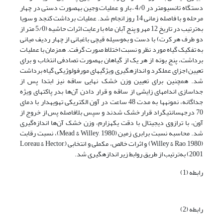
دستگاه تانسیومتر در 4/0 – بار و عملیات وجین به­صورت دستی در چهار
مرحله و با فاصله زمانی 14 روز انجام شد. عملیات برداشت کنجد و سویا
به‌ترتیب در تاریخ 12 مهر و پنج آبان ماه با رعایت اثرات حاشیه (5/0 متر از
دو طرف هر کرت) با دست و به‌وسیله قیچی باغبانی از چهار ردیف میانی
به تفکیک گیاه مورد نظر و نسبت اختلاط صورت گرفت. همزمان با عملیات
برداشت، پنج بوته از هر یک از گیاهان به­صورت تصادفی انتخاب و برای
تعیین اجزای عملکرد و اندازه­گیری ویژگی­های مورفولوژیکی گیاه برداشت
شد. همچنین برای تعیین وزن خشک نهایی ساقه نیز ابتدا پس از
جداسازی اندام­های زایشی از ساقه و قرار دادن آن‌ها بدر پاکت­های ویژه
جداگانه، نمونه­ها به مدت 48 ساعت در آون الکتریکی تهویه­دار با دمای
70 درجه­سانتیگراد قرار خشک شدند و سپس بلافاصله پس از خروج از
آون، با ترازوی دیجیتال با دقت یک­هزارم، وزن خشک آن‌ها اندازه‌گیری
شد. محاسبه نسبت برابری زمین (Mead & Willey, 1980)، نسبت رقابت
(Willey & Rao, 1980) و اثرات خالص، مکملی و انتخابی (Loreau & Hector,
2001) به‌ترتیب از طریق روابط زیر اندازه­گیری شد.
رابطه­ (1)
رابطه­ (2)