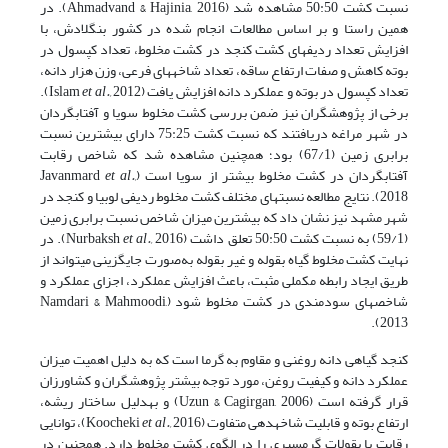
نسبت کشت 50:50 مشاهده شد (Ahmadvand & Hajinia, 2016). در
همین راستا و بر اساس مطالعات انجام شده در کشور بنگلادش، با
افزایش تعداد ردیف­های کشت کنجد در کشت مخلوط، تعداد کپسول در
بوته کاهش و صفات ارتفاع ساقه، تعداد شاخه­های فرعی، وزن هزار دانه،
تعداد کپسول در بوته و عملکرد دانه افزایش یافت (Islam
et al.,
2012).
برخی از پژوهشگران نیز ضمن بررسی کشت مخلوط سویا و آفتابگردان
در شهر مراغه دریافتند که نسبت کشت 75:25 دارای بیشترین نسبت
برابری زمین (67/1) بود؛ همچنین مشاهده شد که شاخص رقابت
آفتابگردان در کشت مخلوط بیشتر از سویا است (Javanmard
al.,
et
2018). نتایج مطالعه نسبت­های مختلف کشت مخلوط ردیفی لوبیا و کنجد در
شهر مشهد نیز نشان داد که بیشترین میزان شاخص نسبت برابری زمین
(59/1) به نسبت کشت 50:50 تعلق داشت (Nurbaksh
et al.,
2016). در
نهایت کشت مخلوط گیاه بقوله و غیر بقوله به‌صورت جایگزینی می­تواند از
طریق ایجاد رابطه مکملی مثبت، باعث افزایش عملکرد، اجزای عملکرد و
شاخص­های سودمندی در کشت مخلوط شود (Namdari & Mahmoodi,
2013).
کنجد گیاهی دانه ­روغنی و مقاوم به گرما است که به دلیل اهمیت میزان
عملکرد دانه و کیفیت روغن، مورد توجه بیشتر پژوهشگران و کشاورزان
قرار گرفته است (Uzun & Cagirgan, 2006) و به­دلیل ساختار ریشه،
ارتفاع بوته و قابلیت شاخه­دهی متفاوت (Koocheki
et al.,
2016)، توانایی
رقابت با بقولات گرمسیری را در الگوی کشت مخلوط دارد. همچنین در