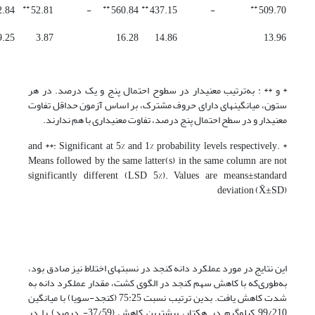
**
**
**
**
2.84
52.81
-
560.84
437.15
-
509.70
9.25
3.87
16.28
14.86
13.96
* و ** : به‌ترتیب معنی­دار در سطوح احتمال پنج و یک درصد. در هر
ستون، میانگین­های دارای حروف مشترک، بر اساس آزمون حداقل تفاوت
معنی­دار و در سطح احتمال پنج درصد، تفاوت معنی­داری با هم ندارند.
* and **: Significant at 5% and 1% probability levels, respectively.
Means followed by the same latter(s) in the same column are not
significantly different (LSD 5%). Values are means±standard
deviation (X̄±SD)
این نتایج در مورد عملکرد دانه کنجد در نسبت­های اختلاط نیز صادق بود،
به‌طوری‌که با کاهش سهم کنجد در الگوی کشت، مقدار عملکرد دانه به
شدت کاهش یافت. بدین ترتیب نسبت 75:25 (کنجد-سویا) با میانگین
99/210 کیلوگرم در هکتار، بیشترین کاهش (37/59- درصد) را در