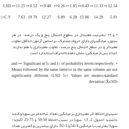
LSD
11.25 **
0.52 **
9.48 **
0.26 **
1.85 **
0.43 **
11.33 **
12.14 **
C.V (%)
7.63
19.79
12.27
6.89
6.28
15.06
14.28
5.91
* و ** :به‌ترتیب معنی­دار در سطوح احتمال پنج و یک درصد. در هر
ستون، میانگین­های دارای حروف مشترک، بر اساس آزمون حداقل تفاوت
معنی­دار و در سطح احتمال پنج درصد، تفاوت معنی­داری با هم ندارند.
اعداد پس از میانگین، نشان دهنده انحراف استاندارد است
* and **: Significant at 5% and 1% of probability levels, respectively.
Means followed by the same latter(s) in the same column are not
significantly different (LSD 5%). Values are means±standard
deviation (X̄±SD)
نسبت­های اختلاط، اثر معنی­داری بر میانگین تعداد شاخه ­فرعی سویا و کنجد
داشتند (جدول 2، 3). سویا در نسبت اختلاط 50:50 و 25:75 (کنجد-
سویا) به‌ترتیب با میانگین 54/4 و 92/1، دارای بیشترین و کمترین تعداد