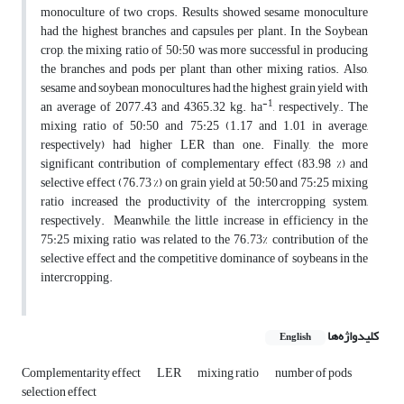
monoculture of two crops. Results showed sesame monoculture
had the highest branches and capsules per plant. In the Soybean
crop, the mixing ratio of 50:50 was more successful in producing
the branches and pods per plant than other mixing ratios. Also,
sesame and soybean monocultures had the highest grain yield with
-1
an average of 2077.43 and 4365.32 kg. ha
, respectively,. The
mixing ratio of 50:50 and 75:25 (1.17 and 1.01 in average,
respectively) had higher LER than one. Finally, the more
significant contribution of complementary effect (83.98 %) and
selective effect (76.73 %) on grain yield at 50:50 and 75:25 mixing
ratio increased the productivity of the intercropping system,
respectively. Meanwhile, the little increase in efficiency in the
75:25 mixing ratio was related to the 76.73% contribution of the
selective effect and the competitive dominance of soybeans in the
intercropping.
کلیدواژه‌ها
English
Complementarity effect
LER
mixing ratio
number of pods
selection effect