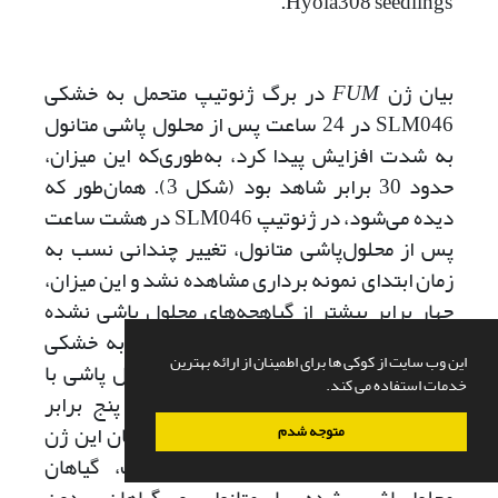
Hyola308 seedlings.
بیان ژن
FUM
در برگ ژنوتیپ متحمل به خشکی
SLM046 در 24 ساعت پس از محلول پاشی متانول
به شدت افزایش پیدا کرد، به‌طوری‌که این میزان،
حدود 30 برابر شاهد بود (شکل 3). همان‌طور که
دیده می‌شود، در ژنوتیپ SLM046 در هشت ساعت
پس از محلول‌پاشی متانول، تغییر چندانی نسب به
زمان ابتدای نمونه برداری مشاهده نشد و این میزان،
چهار برابر بیشتر از گیاهچه‌های محلول پاشی نشده
بود. بیان ژن
FUM
در ژنوتیپ حساس به خشکی
این وب سایت از کوکی ها برای اطمینان از ارائه بهترین
Hyola308 در هشت ساعت پس از محلول پاشی با
خدمات استفاده می کند.
متانول، دارای بیشترین مقدار و حدود پنج برابر
شاهد بود و در زمان‌ دیگر، تغییری در بیان این ژن
متوجه شدم
دیده نشد، به‌طوری‌که در 24 ساعت، گیاهان