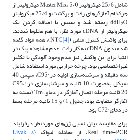
شامل 25/6 میکرولیتر Master Mix، 5/0 میکرولیتر از
هرکدام آغازگرهای رفت و برگشت و 25/4 میکرولیتر
ddH
O ریخته شد و سپس با اضافه کردن یک
2
میکرولیتر از cDNA مورد نظر، با هم مخلوط شدند.
برای واکنش کنترل منفی (NTC
[4]
)، همه مواد گفته
شده بدون cDNA به کار رفت. عدم مشاهده پیک در
انتها برای این واکنش نیز عدم وجود آلودگی یا تکثیر
غیراختصاصی بود. چرخه حرارتی مورد استفاده شامل
سه دقیقه واسرشته‌سازی اولیه در °C95، سپس 40
سیکل به‌صورت 10 ثانیه واسرشته­سازی در °C95،
20 ثانیه مرحله اتصال آغازگر در دمای Tm (بسته به
آغازگر متفاوت بود، جدول 1) و 15 ثانیه مرحله بسط
در دمای °C72 بود.
برای مقایسه بیان نسبی ژن‌های موردنظر درفرایند
Real time-PCR، از معادله لیواک (
Livak &