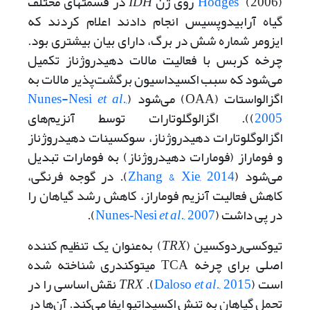
(2006) روی ژن
Hodges
IDH
در قسمتهای مختلف
گیاه آرابیدوپسیس انجام دادند اعلام کردند که
ایزومر شماره شش در برگ، دارای بیان بیشتری بود.
چرخه کربس با فعالیت مالات دهیدروژناز تکمیل
می‌شود که سبب اکسیداسیون برگشت‌پذیر مالات به
اگزالواستات (OAA) می‌شود (
.,
et al
Nunes-Nesi
2005
)). اگزالوگلوتارات توسط آنزیم‌های
اگزالوگلوتارات دهیدروژناز، سوکسینات دهیدروژناز
و فوماراز (فومارات دهیدروژناز) به فومارات تبدیل
می‌شود (
Zhang & Xie, 2014
). در گوجه فرنگی،
کاهش فعالیت آنزیم فوماراز، کاهش رشد گیاهان را
در پی داشت (
., 2007
et al
Nunes‐Nesi
).
تیوکسی‌ردوکسین (
TRX
) به‌عنوان یک تنظیم کننده
اصلی برای چرخه TCA میتوکندری شناخته شده
است (
., 2015
et al
Daloso
).
TRX
نقش اساسی را در
تحمل گیاهان به تنش اکسیداتیو ایفا می‌کند. آن‌ها در