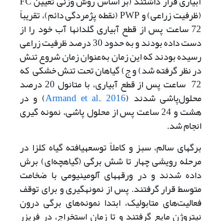
آبیاری قرار داشتند (بر اساس روش وزنی تعیین FC
(ظرفیت زراعی) و PWP (نقطه پژمردگی دائم)، تقریباً
72 ساعت پس از قطع آبیاری گلدان­ها آب خود را از
دست داده بودند و به حدود 30 درصد ظرفیت زراعی
رسیده بودند که این زمان به‌عنوان زمان شروع تنش
در نظر گرفته شد) و ج) گیاهان تحت تنش خشکی که
72 ساعت پس از قطع آبیاری، با متانول 20 درصد
محلول‌پاشی شدند (
Armand et al., 2016
) و در
هشت و 24 ساعت پس از محلول پاشی، نمونه گیری
انجام شد.
برگ­های سالم، سبز و کاملاً توسعه­یافته گیاه کلزا در
مرحله رویشی چهار تا شش برگی (گیاهچه‌ای) برش
داده شدند و در ورقه­های آلومینیومی با ضخامت
متوسط قرار گرفتند. پس از نمونه­گیری و برای توقف
فعالیت‌های متابولیک، ابتدا نمونه‌های برگی درون
نیتروژن مایع گرفتند و تا زمان استخراج، در فریزر