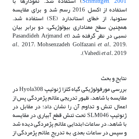
Schmittgen, 2001
) استفاده شد. نمودارها با
استفاده از اکسل 2016 رسم شد و برای مقایسه
ستون­ها، از خطای استاندارد (SE) استفاده شد.
همچنین سطح معناداری بیولوژیکی، دو برابر بیان
نسبی در نظر گرفته شد (Pasandideh Arjmand
et
al
., 2017; Mohsenzadeh Golfazani
et al
., 2019;
Vahedi
et al
., 2019).
نتایج و بحث
بررسی مورفولوژیکی گیاه کلزا ژنوتیپ Hyola308 در
مقایسه با شاهد، ظهور تدریجی علائم پژمردگی پس از
اعمال تنش و تداوم آن را نشان داد؛ در مقابل در
ژنوتیپ SLM046 تحت تنش قطع آبیاری در مقایسه
با شاهد، در ساعات ابتدایی علائم پژمردگی دیده شد
و سپس در ساعات بعدی به تدریج علائم پژمردگی از