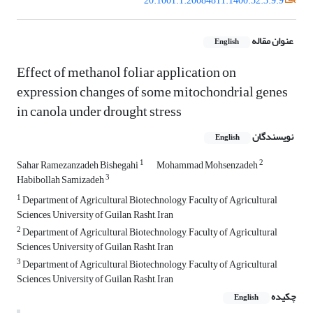
20.1001.1.20084811.1400.52.3.9.9
عنوان مقاله
English
Effect of methanol foliar application on
expression changes of some mitochondrial genes
in canola under drought stress
نویسندگان
English
1
2
Sahar Ramezanzadeh Bishegahi
Mohammad Mohsenzadeh
3
Habibollah Samizadeh
1
Department of Agricultural Biotechnology, Faculty of Agricultural
Sciences, University of Guilan, Rasht, Iran
2
Department of Agricultural Biotechnology, Faculty of Agricultural
Sciences, University of Guilan, Rasht, Iran
3
Department of Agricultural Biotechnology, Faculty of Agricultural
Sciences, University of Guilan, Rasht, Iran
چکیده
English