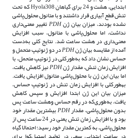
ابتدایی، هشت و 24 برای گیاهان Hyola308 که تحت
تنش قطع آبیاری قرار داشتند و با متانول محلول‌پاشی
نشده بودند، میزان بیان ژن
PDH
تغییر معنی‌داری
نداشت، اما محلول‌پاشی با متانول، سبب افزایش
معنی‌داری در هشت ساعت شد. نتایج کلی به‌دست
آمده از مقایسه بیان ژن
PDH
در دو ژنوتیپ متحمل و
حساس نشان داد که به‌طورکلی در ژنوتیپ متحمل، با
افزایش زمان تنش، مقدار ژن
PDH
نیز کاهش یافت،
اما بیان این ژن با محلول‌پاشی متانول افزایش یافت.
به­طورکلی با افزایش زمان تنش در ژنوتیپ حساس،
میزان بیان این ژن ابتدا افزایش و سپس کاهش
یافت، به‌طوری‌که در رقم حساس وهشت ساعت پس
بدون محلول‌پاشی، مقدار
PDH
بیش­ترین مقدار خود
بود و با افزایش زمان تنش یعنی در 24 ساعت پس از
محلول‌پاشی، به کمترین مقدار خود رسید؛ احتمالا گیاه
در ساعت ابتدایی سعی در تولید استیل‌کوا برای