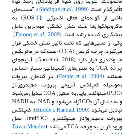
محصولات، تقریباً روی کلیه فرآیندهای رشد گیاه
تأثیرگذار است (
., 1999
et al
Siddique
). آسیب‌های
ناشی از گونه‌های فعال اکسیژن (ROS
[1]
) به
ماکرومولکول‌ها تحت تنش خشکی، مهم‌ترین عامل
پیشگیری کننده رشد است (
, 2009
et al.
Farooq
).
یکی از مسیرهایی که تحت تاثیر تنش خشکی قرار
می‌گیرد، چرخه کربس (TCA) است که در ماتریکس
میتوکندری قرار دارد (Gao
et al
., 2018). آنزیم‌های
چرخه TCA به تنش‌های اکسیداتیو بسیار حساس
هستند (
., 2004
et al
Fernie
). در گیاهان، پیروات
به‌وسیله کمپلکس آنزیمی پیروات دهیدروژناز
(PDC) میتوکندریایی به استیل COA تبدیل می‌شود
+
و به دنبال آن CO
آزاد می‌شود و NAD
به NADH
2
تبدیل می‌شود (
Budde & Randall, 1990
). کمپلکس
پیروات دهیدروژناز میتوکندری (mtPDC)، محل
ورود کربن به چرخه TCA می‌باشد (
Tovar‐Méndez