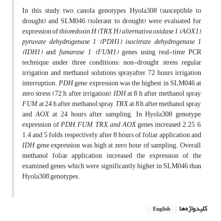
In this study, two canola genotypes, Hyola308 (susceptible to
drought) and SLM046 (tolerant to drought) were evaluated for
expression of
thioredoxin H (TRX H), alternativa oxidase 1 (AOX1),
pyruvate dehydrogenase 1 (PDH1), isocitrate dehydrogenase 1
(IDH1)
and
fumarase 1 (FUM1)
genes using real-time PCR
technique under three conditions: non-drought stress, regular
irrigation and methanol solutions sprayafter 72 hours irrigation
interruption.
PDH
gene expression was the highest in SLM046 at
zero stress (72 h after irrigation),
IDH
at 8 h after methanol spray,
FUM
at 24 h after methanol spray,
TRX
at 8 h after methanol spray,
and
AOX
at 24 hours after sampling. In Hyola308 genotype,
expression of
PDH, FUM, TRX, and AOX
genes increased 2, 25, 6,
1.4 and 5 folds, respectively after 8 hours of foliar application and
IDH
gene expression was high at zero hour of sampling. Overall,
methanol foliar application increased the expression of the
examined genes, which were significantly higher in SLM046 than
Hyola308 genotypes.
کلیدواژه‌ها
English