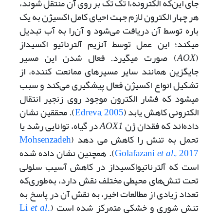
جای این‌که الکترون­ه،ا تک تک بر روی آن منتقل شوند،
هر چهار الکترون لازم جهت احیای کامل اکسیژن به یک
باره توسط آن دریافت می‌شود و آن‌را به آب تبدیل
می­کند؛ این عمل توسط آنزیم آلترناتیو اکسیداز
(
AOX
) صورت می­گیرد. فعال شدن این مسیر
جایگزین همانند سایر مسیرهای ممانعت کننده، از
تشکیل انواع اکسیژن فعال پیشگیری می‌کند و سبب
می­شود که فشار الکترون موجود روی زنجیر انتقال
الکترونی کاهش یابد (
Edreva, 2005
). محققین نشان
داده‌اند که فقدان ژن
AOX1
در گیاه، توانایی رشد یا
تحمل به تنش را کاهش می دهد (
Mohsenzadeh
2017
et al.,
Golafazani
). همچنین نشان داده شده
است که آلترناتیواکسیداز در کاهش آسیب سلولی
تحت تنش‌های محیطی مختلف نقش دارد، به‌طوری‌که
تعداد زیادی از مطالعات اخیر، به نقش آن در پاسخ به
تنش شوری و خشکی متمرکز شده است (
.,
et al
Li