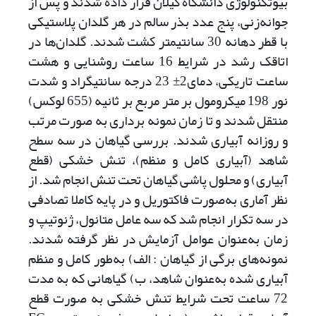
بیوتکنولوژی دانشگاه گیلان قرار داده شدند و پس از
جوانه‌زنی، پنج عدد بذر سالم در هر گلدان پلاستیکی
با قطر دهانه 30 سانتی­متر کشت شدند. گلدان‌ها در
اتاقک رشد در شرایط 16 ساعت روشنایی و هشت
ساعت تاریکی، دمای2± 23 درجه سانتی­گراد و شدت
نور 198 میکرومول بر متر مربع بر ثانیه (655 لوکس)
منتقل شدند و تا زمان نمونه برداری به صورت مرتب
و روزانه آبیاری شدند. بررسی گیاهان در سه سطح
شاهد (آبیاری کامل و منظم)، تنش خشکی (قطع
آبیاری) و محلول پاشی گیاهان تحت تنش انجام شد.
از
نظر آماری به‌صورت فاکتوریل و در پایه کاملا تصادفی
در سه تکرار انجام شد که سه عامل متانول، ژنوتیپ و
زمان به‌عنوان عوامل آزمایش در نظر گرفته شدند.
نمونه‌های برگی از گیاهان : الف) به‌طور کامل و منظم
آبیاری شده به‌عنوان شاهد، ب) گیاهانی که به مدت
72 ساعت تحت شرایط تنش خشکی به صورت قطع