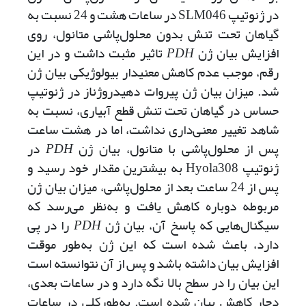
در ژنوتیپ SLM046 در ساعات هشت و 24 نسبت به
گیاهان تحت تنش بدون محلول‌پاشی متانول، روی
افزایش بیان ژن
PDH
تاثیر مثبت داشت و در این
رقم، موجب عدم کاهش معنی­دار بیولوژیکی بیان ژن
شد. میزان بیان ژن پیروات دهیدروژناز در ژنوتیپ
حساس در گیاهان تحت تنش قطع آبیاری، نسبت به
شاهد تغییر معنی‌داری نداشت، اما در هشت ساعت
پس از محلول‌پاشی با متانول، بیان ژن
PDH
در
ژنوتیپ Hyola308 به بیشترین مقدار خود رسید و
پس از 24 ساعت بعد از محلول‌پاشی، میزان بیان ژن
مربوطه دوباره کاهش یافت و به‌نظر می‌رسد که
سیگنال‌هایی که پاسخ آن، بیان ژن
PDH
را در پی
دارد، باعث شده است که این ژن به‌طور موقت
افزایش بیان داشته باشد و پس از آن نتوانسته است
این بیان را در سطح بالا نگه دارد و در ساعات بعدی،
دچار کاهش بیان شده است. به‌طور‌کلی در ساعات