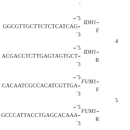
´
5´-
IDH1
-
GGCGTTGCTTCTCTCATCAG-
F
3´
4
5´-
IDH1
-
ACGACCTCTTGAGTAGTGCT-
R
3´
5´-
FUM1
-
CACAATCGCCACATCGTTGA-
F
3´
5
5´-
FUM1
-
GCCCATTACCTGAGCACAAA-
R
3´