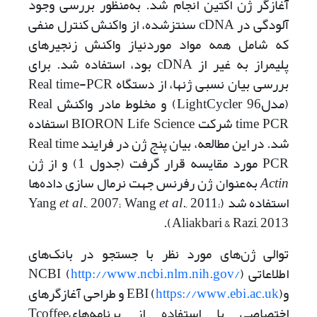
آغازگر ژن اکتین انجام شد. به‌منظور بررسی وجود
آلودگی در cDNA سنتزشده، از واکنش کنترل منفی
که شامل همه مواد موردنیاز واکنش زنجیره­ای
پلیمراز به غیر از cDNA بود، استفاده شد. برای
بررسی بیان نسبی ژن­ها، از دستگاه Real time-PCR
(مدلLightCycler 96) و مخلوط مادر واکنش Real
time PCR شرکت BIORON Life Science استفاده
شد. در این مطالعه، بیان پنج ژن در فرایند Real time
PCR مورد مقایسه قرار گرفت (جدول 1) و از ژن
Actin
به‌عنوان ژن رفرنس جهت نرمال سازی داده‌ها
استفاده شد (Yang
., 2011;
et al
., 2007; Wang
et al
Aliakbari & Razi, 2013).
توالی ژن‌های مورد نظر با جستجو در بانک‌های
اطلاعاتی NCBI (
)
http://www.ncbi.nlm.nih.gov/
وEBI (
https://www.ebi.ac.uk
) و طراحی آغازگرهای
اختصاصی با استفاده از برنامه‌هایTcoffee