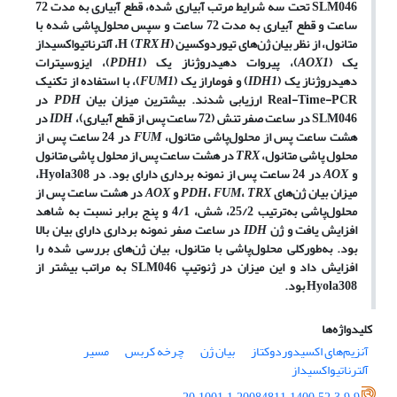
SLM046
تحت سه شرایط مرتب آبیاری شده، قطع آبیاری به مدت 72
ساعت و قطع آبیاری به مدت 72 ساعت و سپس محلول‌پاشی شده با
متانول، از نظر بیان ژن‌های تیوردوکسین
TRX H
(
H
)، آلترناتیواکسیداز
یک (
AOX1
)، پیروات دهیدروژناز یک (
PDH1
)، ایزوسیترات
دهیدروژناز یک (
IDH1
) و فوماراز یک (
FUM1
)، با استفاده از تکنیک
Real-Time-PCR
ارزیابی شدند. بیشترین
میزان
بیان
PDH
در
SLM046
در ساعت صفر تنش (72 ساعت پس از قطع آبیاری)،
IDH
در
هشت ساعت پس از محلول‌پاشی متانول،
FUM
در 24 ساعت پس از
محلول پاشی متانول،
TRX
در هشت ساعت پس از محلول پاشی متانول
و
AOX
در 24 ساعت پس از نمونه برداری دارای بود. در
Hyola308
،
میزان بیان ژن‌های
TRX
،
FUM
،
PDH
و
AOX
در هشت ساعت پس از
محلول‌پاشی به‌ترتیب 25/2، شش، 4/1 و پنج برابر نسبت به شاهد
افزایش یافت و ژن
IDH
در ساعت صفر نمونه برداری دارای بیان بالا
بود. به‌طور‌کلی محلول‌پاشی با متانول، بیان ژن‌های بررسی شده را
افزایش داد و این میزان در ژنوتیپ
SLM046
به مراتب بیشتر از
Hyola308
بود.
کلیدواژه‌ها
آنزیم‌های اکسیدوردوکتاز
بیان ژن
چرخه کربس
مسیر
آلترناتیواکسیداز