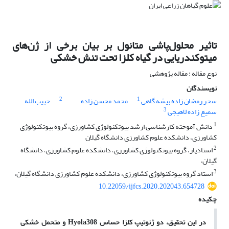
تاثیر محلول‌پاشی متانول بر بیان برخی از ژن‌های
میتوکندریایی در گیاه کلزا تحت تنش خشکی
نوع مقاله : مقاله پژوهشی
نویسندگان
2
1
سحر رمضان زاده بیشه گاهی
محمد محسن زاده
حبیب الله
3
سمیع زاده لاهیجی
1
دانش آموخته کارشناسی ارشد بیوتکنولوژی کشاورزی، گروه بیوتکنولوژی
کشاورزی، دانشکده علوم کشاورزی دانشگاه گیلان
2
استادیار، گروه بیوتکنولوژی کشاورزی، دانشکده علوم کشاورزی، دانشگاه
گیلان،
3
استاد گروه بیوتکنولوژی کشاورزی، دانشکده علوم کشاورزی دانشگاه گیلان،
10.22059/ijfcs.2020.202043.654728
چکیده
در این تحقیق، دو ژنوتیپ کلزا حساس
Hyola308
و متحمل خشکی