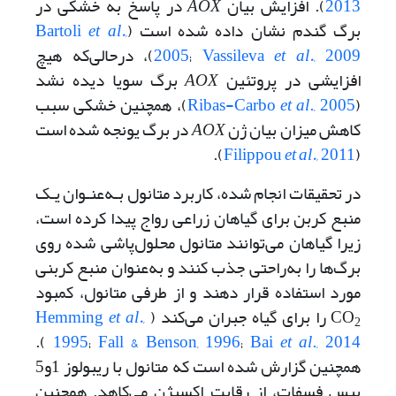
2013
). افزایش بیان
AOX
در پاسخ به خشکی در
برگ گندم نشان داده شده است (
,
et al.
Bartoli
, 2009
et al.
Vassileva
;
2005
)، درحالی‌که هیچ
افزایشی در پروتئین
AOX
برگ سویا دیده نشد
(
., 2005
et al
Ribas-Carbo
)، همچنین خشکی سبب
کاهش میزان بیان ژن
AOX
در برگ یونجه شده است
).
Filippou
et al.,
2011
(
در تحقیقات انجام شده، کاربرد متانول بـه‌عنـوان یـک
منبع کربن برای گیاهان زراعی رواج پیدا کرده است،
زیرا گیاهان می‌توانند متانول محلول‌پاشی شده روی
برگ‌ها را به‌راحتی جذب کنند و به‌عنوان منبع کربنی
مورد استفاده قرار دهند و از طرفی متانول، کمبود
CO
را برای گیاه جبران می‌کند (
,
et al.
Hemming
2
).
1995
;
Fall & Benson, 1996
;
Bai
et al
., 2014
همچنین گزارش شده است که متانول با ریبولوز 1و5
بیس فسفات، از رقابت اکسیژن می‌کاهد. همچنین