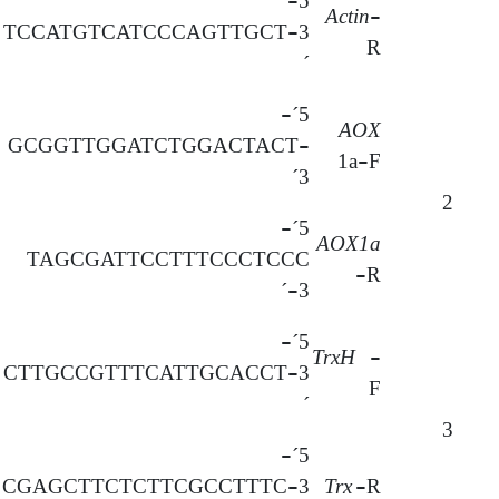
5-
Actin
-
TCCATGTCATCCCAGTTGCT-3
R
´
5´-
AOX
GCGGTTGGATCTGGACTACT-
1a-F
3´
2
5´-
AOX1a
TAGCGATTCCTTTCCCTCCC
-R
-3´
5´-
TrxH
-
CTTGCCGTTTCATTGCACCT-3
F
´
3
5´-
CGAGCTTCTCTTCGCCTTTC-3
Trx
-R