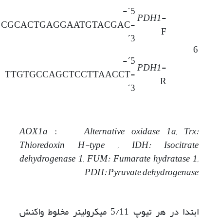
5´-
PDH1
-
CGCACTGAGGAATGTACGAC-
F
3´
6
5´-
PDH1
-
TTGTGCCAGCTCCTTAACCT-
R
3´
AOX1a
:
Alternative oxidase 1a
, Trx:
Thioredoxin H-type
, IDH: Isocitrate
dehydrogenase 1, FUM:
Fumarate hydratase 1,
PDH: Pyruvate dehydrogenase
ابتدا در هر تیوپ 5/11 میکرولیتر مخلوط واکنش