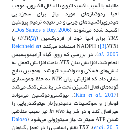
مقابله با آسیب اکسیداتیو و با انتقال الکترون، موجب
احیا ردوکتازهای مورد نیاز برای سم‌زدایی
هیدروپراکسیدهای چربی و در نتیجه ترمیم پروتئین
اکسید شده می‌شوند (
Dos Santos & Rey, 2006
).
TRX
برای احیا خود از فردوکسین (
[2]
FTR
) یا
) استفاده می‌کند (
NTR
[3]
NADPH (
et
Reichheld
, 2005
al.
). در بررسی که روی گیاه آرابیدوپسیس
انجام شد، افزایش بیان
NTR
باعث افزایش تحمل به
تنش‌های خشکی و فتواکسیداتیو شد. همچنین نتایج
نشان داد که افزایش بیان
NTR
به حفظ هموستازی
گونه‌های فعال اکسیژن تحت شرایط تنش کمک می‌کند
(
., 2017
et al
Kim
). تیوکسی‌ردوکسین می‌تواند
فوماراز و سوکسینات دهیدروژناز میتوکندریایی را
غیرفعال کند و در شرایط
In vivo
نیز سبب متلاشی
شدن ATP سیترات لیاز سیتوزولی می‌شود (
Daloso
., 2015
et al
).
TRX
نقش اساسی را در تحمل گیاهان