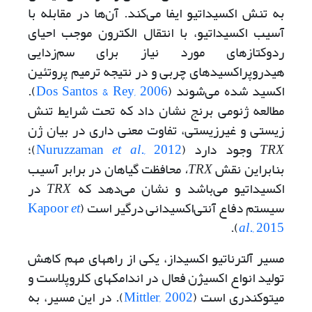
به تنش اکسیداتیو ایفا می‌کند. آن‌ها در مقابله با
آسیب اکسیداتیو، با انتقال الکترون موجب احیای
ردوکتازهای مورد نیاز برای سم‌زدایی
هیدروپراکسیدهای چربی و در نتیجه ترمیم پروتئین
اکسید شده می‌شوند (
Dos Santos & Rey, 2006
).
مطالعه ژنومی برنج نشان داد که تحت شرایط تنش
زیستی و غیرزیستی، تفاوت معنی داری در بیان ژن
TRX
وجود دارد (
., 2012
et al
Nuruzzaman
)؛
بنابراین نقش
TRX
،
محافظت گیاهان در برابر آسیب
اکسیداتیو می‌باشد و نشان می‌دهد که
TRX
در
سیستم دفاع آنتی‌اکسیدانی درگیر است (
et
Kapoor
).
al
., 2015
مسیر آلترناتیو اکسیداز، یکی از راه­های مهم کاهش
تولید انواع اکسیژن فعال در اندامک­های کلروپلاست و
میتوکندری است (
Mittler, 2002
). در این مسیر، به