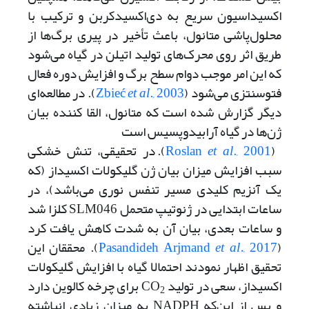
اکسیداسیون سریع به دی‌اکسیدکربن و ترکیب با
محلول‌پاشی متانول، باعث تأخیر در پیری برگ‌ها از
طریق اثر روی محرک‌های تولید اتیلن در گیاه می‌شود
که این امر موجب دوام سطح برگ و افزایش دوره فعال
فتوسنتزی می‌شود (
., 2003
et al
Zbieć
). در مطالعه‌ای
دیگر گزارش شده است که متانول، القا کننده بیان
ژن‌ها در گیاه آرابیدوپسیس است
(
., 2001
et al
Roslan
). در تحقیقی، تنش خشکی
سبب افزایش میزان بیان ژن گلیکولات اکسیداز (که
یک آنزیم کلیدی مسیر تنفس نوری می‌باشد)، در
ساعات ابتدایی در ژنوتیپ متحمل SLM046 کلزا شد
و ساعات بعدی، بیان آن به شدت کاهش یافت کرد
(
, 2017
et al.
Pasandideh Arjmand
). محققان این
تحقیق اظهار نمودند احتمالا گیاه با افزایش گلیکولات
اکسیداز، سعی در تولید CO
برای چرخه کالوین دارد
2
و پس از این‌که NADPH به میزان زیادی انباشته