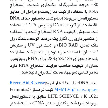
80- درجه سانتی‌گراد نگه­داری شدند. استخراج
RNA با استفاده از کیت دنا زیست و مراحل آن مطابق
دستورالعمل مربوطه انجام شد. به‌منظور حذف DNA
باقیمانده، از آنزیم DNase و سپس EDTA استفاده
شد. سنجش کیفیت RNA استخراج شده با استفاده
از عکس­برداری ژل آگارز یک درصد توسط دستگاه ژل
داک (مدل BIO RAD) و تحت نور UV و سنجش
کمیت آن با استفاده از نانودراپ انجام شد. مشاهده
باندهای مجزای 5S، 18S و28S برای RNA ریبوزومی،
نشان از کیفیت مناسب فرایند استخراج RNA دارد
که در تمامی نمونه­ها، صحت استخراج تائید شد.
سنتز cDNA با استفاده از آنزیم
Revert Aid Reverse
Transcriptase و M-MLV
کیت فرمنتاز ((Fermrntas
LIFE SCIENCE # K 1621 مطابق با دستورالعمل
مربوطه اجرا شد و کنترل سنتز cDNA با استفاده از