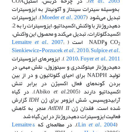
et al., 2003
)
. در چرخه کربس، استیلCOA
به‌وسیله سیترات سینتاز و آکونیتاز به ایزوسیترات
تبدیل می‌شود (
., 2007
et al
Moeder
). ایزوسیترات
دهیدروژناز با واکنش اکسیداتیو، ایزوسیترات را به 2–
اکسیدگلوتارات، تبدیل می‌کند و محصول این واکنش،
CO
وNADP است (
;
., 2007
et al
Lemaitre
2
Sienkiewicz-Porzucek
et al.
, 2010
;
Sulpice
et
al
.,
., 2011
et al
Foyer
;
2010
). ایزومرهای ایزوسیترات
دهیدروژناز میتوکندری و سیتوزول، نقش مهمی در
تولید NADPH برای احیای گلوتاتیون و در از بین
بردن گونه‌های فعال اکسیژن در برابر تنش
اکسیداتیو دارند (Abiko
et al
.2005). در گیاه
آرابیدوپسیس، شش ایزومر برای ژن
IDH
گزارش
شده است. فقدان ژن
II
AtIDH
منجر به کاهش
فعالیت ایزوسیترات دهیدروژناز در این گیاه شد
(
., 2004
et al
Lin
). در مطالعه‌ای که
Lemaitre &