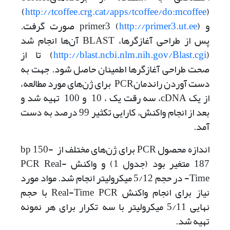
(
http://tcoffee.crg.cat/apps/tcoffee/do:mcoffee
)
و primer3 (
http://primer3.ut.ee
) صورت گرفت.
پس از طراحی آغازگرها، BLAST آن‌ها انجام شد
(
http://blast.ncbi.nlm.nih.gov/Blast.cgi
) تا از
صحت طراحی آغازگرها اطمینان حاصل شود. جهت به
دست آوردن راندمانPCR برای ژن‌های مورد مطالعه،
از یک cDNA، سه رقت یک ، 10 و 100 تهیه شد و
بعد از انجام واکنش، کارایی تکثیر 99 درصد به دست
آمد.
اندازه محصول PCR برای ژن‌های مختلف از bp 150-
187 متغیر بود (جدول 1) و واکنش PCR Real-
Time- در حجم 5/12 میکرولیتر انجام شد. مواد مورد
نیاز برای انجام واکنش Real-Time PCR با حجم
نهایی 5/11 میکرولیتر با سه تکرار برای هر نمونه
تهیه شد.