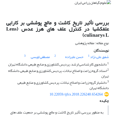
بررسی تأثیر تاریخ کاشت و مالچ پوششی بر کارایی
علفکش‏ها در کنترل علف های هرز عدس (Lens
culinarys L)
نوع مقاله : مقاله پژوهشی
نویسندگان
3
2
1
شفق علی نژاد
حسن علیزاده
مصطفی اویسی
1
دانشجوی کارشناسی ارشد، پردیس کشاورزی و منابع طبیعی دانشگاه تهران
2
استاد گروه زراعت و اصلاح نباتات، پردیس کشاورزی و منابع طبیعی دانشگاه
تهران
3
دانشیار گروه زراعت و اصلاح نباتات، پردیس کشاورزی و منابع طبیعی
دانشگاه تهران
10.22059/ijfcs.2018.226240.654264
چکیده
به منظور بررسی تأثیر تاریخ کاشت و مالچ پوششی بر جمعیت علف های