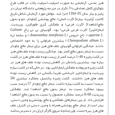
هرز عدس، آزمایشی به صورت اسپلیت اسپلیت پلات در قالب طرح
بلوکهای کامل تصادفی با 3 تکرار در مزرعه پژوهشی دانشگاه تهران در
پاییز و بهار سال 95-1394 اجرا شد. عوامل مورد آزمایش شامل تاریخ
کاشت ]پاییزه، بهاره[ (کرت اصلی)، مالچ پوششی ]چاودار، جو و بدون
مالچ(شاهد)[ (کرت فرعی) و علفکش ]تری فلورالین، پیریدیت،
ایمازاتاپیر[ (کرت فرعی فرعی) بود. گونه‎های بی تی راخ (
Galium
L
aparine
.
)، تاج خروس (
L
Amaranthus retroflexus
.
) و سلمه تره
(
L
Chenopodium album
.
) بیشترین فراوانی را به خود اختصاص
دادند. میانگین فراوانی گونه‎های علف های هرز برای تیمار مالچ چاودار
نسبت به تیمار بدون مالچ کمتر بود. میانگین زیست توده علف های هرز
در کشت پاییزه 1/40 درصد کمتر از زیست توده علف های هرز در کشت
بهاره بود. بیشترین راندمان در کاهش زیست توده علف های هرز در
کشت پاییزه مربوط به علفکش ایمازاتاپیر بود. در حالی که در کشت بهاره
پیریدیت و ایمازاتاپیر اثربخشی تقریباً یکسانی در کاهش زیست توده
علف های هرز داشتند. کشت پاییزه پتانسیل عملکرد بیشتری (50
درصد) نسبت به کشت بهاره داشت. تیمار مالچ چاودار 57 درصد سبب
بهبود عملکرد نسبت به تیمار بدون مالچ (شاهد) شد. علفکش
پیریدیت 8/68 درصد عملکرد محصول را نسبت به بدون مالچ (شاهد)
افزایش داد. از بین تیمارهای علفکشی و مالچ پوششی و وجین دستی،
بهتر است از تیمار مالچ پوششی همراه با وجین دستی در کنترل علف
های هرز بهره جست. ولی چنانچه نیروی کارگر ارزان در دسترس نباشد