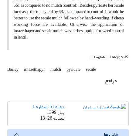
56% as compared to no mulch (control). Besides, pyridate herbicide
increased the total yield by 68% as compared to control. It would be
better to use the secale mulch followed by hand-weeding, if cheap
working force are available. Otherwise the application of
imazethapyr and secale mulch was the best option for weed control
in lentil.
کلیدواژه‌ها
English
Barley
imazethapyr
mulch
pyridate
secale
مراجع
دوره 51، شماره 1
بهار 1399
صفحه
13-26
فایل ها