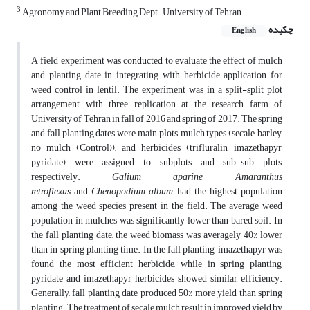
3
Agronomy and Plant Breeding Dept., University of Tehran
چکیده
English
A field experiment was conducted to evaluate the effect of mulch
and planting date in integrating with herbicide application for
weed control in lentil. The experiment was in a split-split plot
arrangement with three replication at the research farm of
University of Tehran in fall of 2016 and spring of 2017. The spring
and fall planting dates were main plots, mulch types (secale, barley,
no mulch (Control)), and herbicides (trifluralin, imazethapyr,
pyridate) were assigned to subplots and sub-sub plots,
respectively.
Galium aparine
,
Amaranthus
retroflexus
and
Chenopodium album
had the highest population
among the weed species present in the field. The average weed
population in mulches was significantly lower than bared soil. In
the fall planting date, the weed biomass was averagely 40% lower
than in spring planting time. In the fall planting, imazethapyr was
found the most efficient herbicide, while in spring planting,
pyridate and imazethapyr herbicides showed similar efficiency.
Generally, fall planting date produced 50% more yield than spring
planting. The treatment of secale mulch result in improved yield by