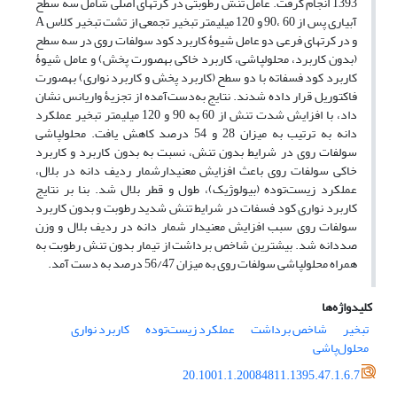
1393 انجام گرفت. عامل تنش رطوبتی در کرت­های اصلی شامل سه سطح
آبیاری پس از 60 ،90 و 120 میلی­متر تبخیر تجمعی از تشت تبخیر کلاس A
و در کرت­های فرعی دو عامل شیوۀ کاربرد کود سولفات روی در سه سطح
(بدون کاربرد، محلول­پاشی، کاربرد خاکی به­صورت پخش) و عامل شیوۀ
کاربرد کود فسفاته با دو سطح (کاربرد پخش و کاربرد نواری) به­صورت
فاکتوریل قرار داده شدند. نتایج به‌دست‌آمده از تجزیۀ واریانس نشان
داد، با افزایش شدت تنش از 60 به 90 و 120 میلی­متر تبخیر عملکرد
دانه به ترتیب به میزان 28 و 54 درصد کاهش یافت. محلول­پاشی
سولفات روی در شرایط بدون تنش، نسبت به بدون کاربرد و کاربرد
خاکی سولفات روی باعث افزایش معنی­دارشمار ردیف دانه در بلال،
عملکرد زیست‌توده (بیولوژیک)، طول و قطر بلال شد. بنا بر نتایج
کاربرد نواری کود فسفات در شرایط تنش شدید رطوبت و بدون کاربرد
سولفات روی سبب افزایش معنی­دار شمار دانه در ردیف بلال و وزن
صددانه شد. بیشترین شاخص برداشت از تیمار بدون تنش رطوبت به
همراه محلول­پاشی سولفات روی به میزان 56/47 درصد به دست آمد.
کلیدواژه‌ها
تبخیر
شاخص برداشت
عملکرد زیست‌توده
کاربرد نواری
محلول‌پاشی
20.1001.1.20084811.1395.47.1.6.7