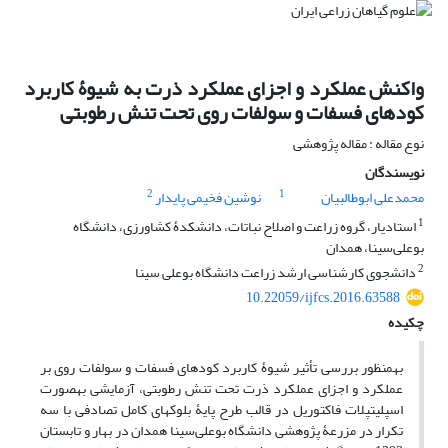
واکنش عملکرد و اجزای عملکرد ذرت به شیوۀ کاربرد
کود‌های فسفات و سولفات روی تحت تنش رطوبتی
نوع مقاله : مقاله پژوهشی
نویسندگان
2
1
محمدعلی ابوطالبیان
نوشین فخیمی پایدار
1
استادیار، گروه زراعت و اصلاح نباتات، دانشکدۀ کشاورزی، دانشگاه
بوعلی‌سینا، همدان
2
دانشجوی کارشناسی ارشد زراعت دانشگاه بوعلی سینا
10.22059/ijfcs.2016.63588
چکیده
به­منظور بررسی تأثیر شیوۀ کاربرد کود­های فسفات و سولفات روی بر
عملکرد و اجزای عملکرد ذرت تحت تنش رطوبتی، آزمایشی به­صورت
اسپلیت­پلات ­فاکتوریل در قالب طرح پایۀ بلوک­های کامل تصادفی با سه
تکرار در مزرعۀ پژوهشی دانشگاه بوعلی‌سینا همدان در بهار و تابستان