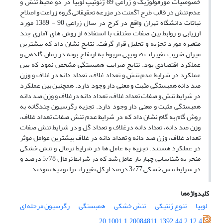
خصوصیات مورفولوژیک و زراعی 89 ژنوتیپ لوبیا در دو محیط تنش و
عدم تنش در قالب طرح آگمنت در مزرعه تحقیقاتی گروه زراعت و اصلاح
نباتات دانشگاه تهران واقع در کرج در سال زراعی 90 - 1389 مورد
ارزیابی و روابط بین صفات مختلف با استفاده از روش های آماری چند
متغیره مورد تجزیه و تحلیل قرار گرفت. نتایج نشان داد که بیشترین
میزان ضریب تغییرات فنوتیپی مربوط به ارتفاع بوته در زمان گلدهی و
عملکرد اقتصادی بود. نتایج ضرایب همبستگی مشخص نمود که بین
عملکرد در شرایط عدم تنش و تعداد غلاف، تعداد دانه در غلاف و وزن
صد دانه همبستگی مثبت و معنی دار وجود دارد. همچنین بین عملکرد
در شرایط تنش و صفات تعداد غلاف، تعداد دانه درغلاف و وزن صد دانه
همبستگی مثبت و معنی دار وجود دارد. تجزیه رگرسیون چندگانه به
روش گام به گام نشان داد که در شرایط عدم تنش صفات تعداد غلاف،
وزن صد دانه، تعداد دانه درغلاف و تعداد گل و در شرایط تنش صفات
تعداد غلاف، وزن صد دانه و تعداد دانه در غلاف بیشترین عوامل موثر
در عملکرد هستند. تجزیه به عامل ها در شرایط نرمال و تنش خشکی
منجر به شناسایی چهار بار عامل شد که در شرایط نرمال 5/78 درصد و
در شرایط تنش خشکی 3/77 درصد از کل تغییرات را توجیه نمودند.
کلیدواژه‌ها
لوبیا
تنوع ژنتیکی
تنش خشکی
همبستگی
رگرسیون مرحله ای
20.1001.1.20084811.1392.44.2.12.4