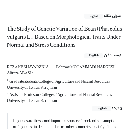
عنوان مقاله
English
The Study of Genetic Variation of Bean (Phaseolus
vulgaris L.) Based on Morphological Traits Under
Normal and Stress Conditions
نویسندگان
English
1
1
REZA KESHAVARZNIA
Behrooz MOHAMMADI NARGESI
2
Alireza ABASI
1
Graduate students, College of Agriculture and Natural Resources,
University of Tehran, Karaj, Iran
2
Assistant Professor, College of Agriculture and Natural Resources,
University of Tehran, Karaj, Iran
چکیده
English
Legumes are the second important source of food and consumption
of legumes in Iran, similar to other countries, mainly due to