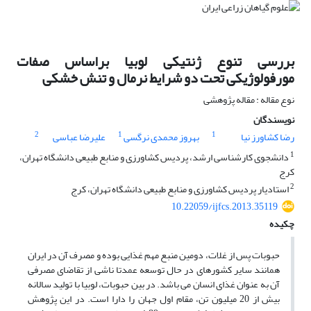
بررسی تنوع ژنتیکی لوبیا براساس صفات
مورفولوژیکی تحت دو شرایط نرمال و تنش خشکی
نوع مقاله : مقاله پژوهشی
نویسندگان
2
1
1
رضا کشاورز نیا
بهروز محمدی نرگسی
علیرضا عباسی
1
دانشجوی کارشناسی ارشد، پردیس کشاورزی و منابع طبیعی دانشگاه تهران،
کرج
2
استادیار پردیس کشاورزی و منابع طبیعی دانشگاه تهران، کرج
10.22059/ijfcs.2013.35119
چکیده
حبوبات پس از غلات، دومین منبع مهم غذایی بوده و مصرف آن در ایران
همانند سایر کشورهای در حال توسعه عمدتا ناشی از تقاضای مصرفی
آن به عنوان غذای انسان می باشد. در بین حبوبات، لوبیا با تولید سالانه
بیش از 20 میلیون تن، مقام اول جهان را دارا است. در این پژوهش