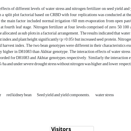
effects of different levels of water stress and nitrogen fertilizer on seed yield
 a split plot factorial based on CRBD with four replications was conducted at th
s the main factor included normal irrigation (60 mm evaporation from open pan)
 at fourth leaf stage. Nitrogen fertilizer at four levels comprised of zero, 50,
allocated as sub plots in a factorial arrangement. The results indicated that water s
t index and plant height, significantly (p ? 0.05), but increased seed protein. Nitrogen 
 harvest index. The two bean genotypes were different in their characteristics ex
y higher in D81083 than Akhtar genotype. The interaction effects of water stress
corded for D81083 and Akhtar genotypes, respectively. Similarly, the interaction e
/ha and under severe drought stress without nitrogen was higher and lower, respect
er
red kidney bean
Seed yield and yield components.
water stress