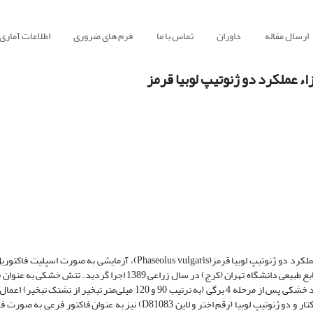
ارسال مقاله
داوران
تماس با ما
فرم های ضروری
اطلاعات آماری
ء عملکرد دو ژنوتیپ لوبیا قرمز
به منظور بررسی اثر تنش خشکی و سطوح مختلف نیتروژن بر عملکرد و اجزاء عملکرد دو ژنوتیپ لوبیا قرمز(Phaseolus vulgaris)
بلوک‌های کامل تصادفی با چهار تکرار در مزرعه پژوهشی پردیس کشاورزی و منابع طبیعی دانشگاه تهران (کرج) در سال زراعی 9
سه سطح آبیاری نرمال (60 میلی‌متر تبخیر از تشتک تبخیر)، تنش خفیف و شدید خشکی پس از مرحله 4 برگی (به ترتیب 90 و 120 م
مختلف کود نیتروژن در چهار سطح صفر، 50، 100 و 150 کیلوگرم نیتروژن در هکتار و دو ژنوتیپ لوبیا (رقم اختر و لاین D81083) نیز