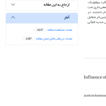
رد بیولوژیک،
ارجاع به این مقاله
معنی‌داری تحت
دار داشتند. در
آمار
دند. همچنین اثر متقابل
شرایط تنش شدید کم‌آبی
تعداد مشاهده مقاله
4,237
تعداد دریافت فایل اصل مقاله
2,287
Influence o
arash mohamma