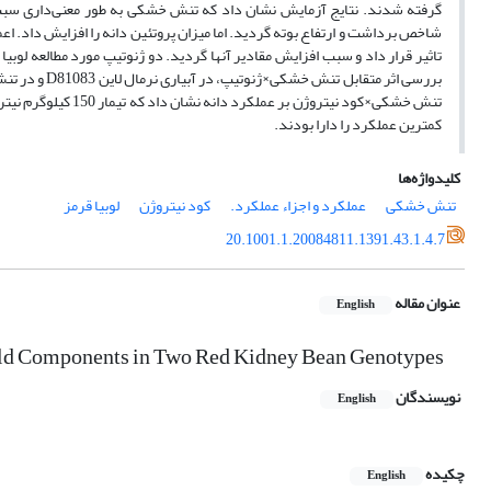
گرفته شدند. نتایج آزمایش نشان داد که تنش خشکی به طور معنی‌داری سبب 
شاخص برداشت و ارتفاع بوته گردید. اما میزان پروتئین دانه را افزایش داد. ا
تاثیر قرار داد و سبب افزایش مقادیر آنها گردید. دو ژنوتیپ مورد مطالعه لوبیا
بررسی اثر متق
تنش خشکی×کود نیترو
کمترین عملکرد را دارا بودند.
کلیدواژه‌ها
تنش خشکی
عملکرد و اجزاء عملکرد.
کود نیتروژن
لوبیا قرمز
20.1001.1.20084811.1391.43.1.4.7
عنوان مقاله
English
Yield Components in Two Red Kidney Bean Genotypes
نویسندگان
English
چکیده
English