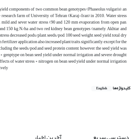
 and yield components of two common bean genotypes (Phaseolus vulgaris), an
e research farm of University of Tehran (Karaj-Iran) in 2010. Water stress
, mild and sever water stress (90 and 120 mm evaporation from open pan,
 100 and 150 kg N/ha and two red kidney bean genotypes (namely, Akhtar and
tress decreased pods/plant, seeds/pod, 100 seed weight, seed yield, total dry
fertilizer application also increased plant traits, significantly, except for the
cluding the seeds/pod and seed protein content, however, the seed yield was
 × genptype on bean seed yield under normal irrigation and severe drought
ffects of water stress × nitrogen on bean seed yield under normal irrigation
ively
کلیدواژه‌ها
English
دسترسی سریع
آخرین اخبار