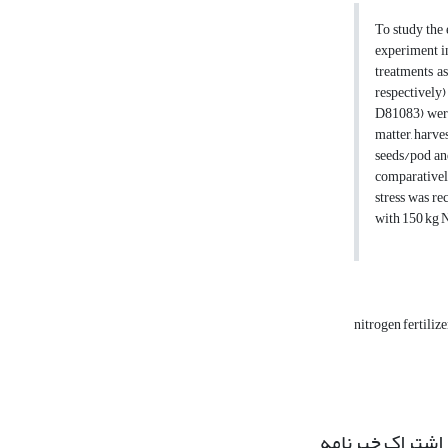
To study the 
experiment in
treatments a
respectively)
D81083) were 
matter, harves
seeds/pod and
comparativel
stress was re
with 150 kg N
nitrogen fertiliz
اشتراک خبرنامه