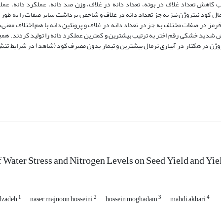
کاهش تعداد غلاف در بوته، تعداد دانه در غلاف، وزن صد دانه، عملکرد دانه، عملک
عمال کود نیتروژن نیز به جز تعداد دانه در غلاف و شاخص برداشت سایر صفات را به طور 
 قرمز در صفات مختلف به جز در تعداد دانه در غلاف و پروتئین دانه با هم اختلاف معنی‌
ابل تنش خشکی×ژنوتیپ، در آبیاری نرمال لاین D81083 و در تنش شدید خشکی رقم اختر به ترتیب بیشترین و کمترین عملکرد دانه را تولید کر
ژن بر عملکرد دانه نشان داد که تیمار 150 کیلوگرم نیتروژن در هکتار در آبیاری نرمال بیشترین و تیمار بدون مصرف کود (شاهد) در 
f Water Stress and Nitrogen Levels on Seed Yield and 
1
2
3
4
dzadeh
naser majnoon hosseini
hossein moghadam
mahdi akbari