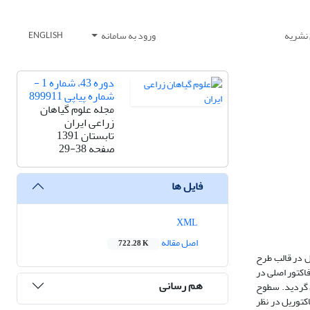
 نشریه
ورود به سامانه
ENGLISH
دوره 43، شماره 1 -
شماره پیاپی 899911
مجله علوم گیاهان
زراعی ایران
تابستان 1391
صفحه
29-38
فایل ها
XML
اصل مقاله
722.28 K
، آزمایشی به صورت اسپلیت فاکتوریل در قالب طرح
138 اجرا گردید. تنش خشکی به عنوان فاکتور اصلی در
هم رسانی
یلی‌متر تبخیر از تشتک تبخیر) اعمال گردید. سطوح
 به عنوان فاکتور فرعی به صورت فاکتوریل در نظر