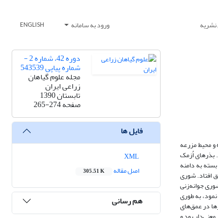
 نشریه
ورود به سامانه
ENGLISH
دوره 42، شماره 2 -
شماره پیاپی 543539
مجله علوم گیاهان
زراعی ایران
تابستان 1390
صفحه
265-274
فایل ها
مایشگاه و محیط مزرعه
9 درصد) به طور معنی‌داری بالاتر از شرایط تاریکی مداوم (به میزان 78 درصد) بود. بذرهای اُزمک
XML
 درصد جوانه‌زنی بسته به دامنه
اصل مقاله
305.51 K
 سانتی‌گراد دمای شب/روز اتفاق افتاد. شوری
رید سدیم رخ داد (به میزان 92 درصد). افزایش غلظت شوری جوانه‌زنی
ن داد که اُزمک در دامن? pH 4 تا 10، درصد جوانه‌زنی بالاتر از 80 درصد را حفظ نمود، به طوری
هم رسانی
خ داد. در آزمایش دیگری که بذرها در عمق‌های
عنی‌دار بود و