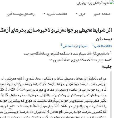
صفحه اصلی
مرور
اطلاعات نشریه
راهنمای نویسندگان
اثر شرایط محیطی بر جوانه‌زنی و ذخیره‌سازی بذرهای اُزمک (Cardaria draba L.) در خ
نویسندگان
2
1
فاطمه افغانی
سید وحید اسلامی
1
دانشجوی کارشناسی ارشد دانشکده کشاورزی دانشگاه بیرجند
2
استادیار دانشکده کشاورزی دانشگاه بیرجند
چکیده
در این تحقیق اثر عوا
مختلف خاک در مزرعه دفن شدند مشخص گردید که اثر متقابل مدت و عمق دفن بذر 