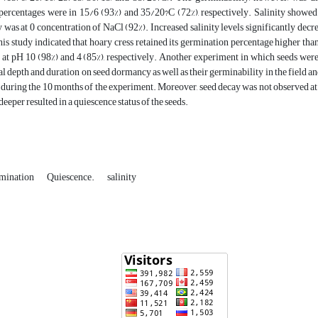
ercentages were in 15/6 (93%) and 35/20?C (72%), respectively. Salinity showed s
 was at 0 concentration of NaCl (92%). Increased salinity levels significantly dec
 study indicated that hoary cress retained its germination percentage higher than 
at pH 10 (98%) and 4 (85%), respectively. Another experiment in which seeds were b
l depth and duration on seed dormancy as well as their germinability in the field 
s during the 10 months of the experiment. Moreover, seed decay was not observed at
eeper resulted in a quiescence status of the seeds.
mination
Quiescence.
salinity