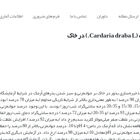
ارسال مقاله
داوران
تماس با ما
فرم های ضروری
اطلاعات آماری
اک
مل محیطی شامل روشنایی، دما، شوری، pH و همچنین اثر ذخیره‌سازی بذور در خاک بر جوانه‌زنی و سبز شدن بذرهای اُزمک در شرایط آز
بررسی شد. درصد جوانه‌زنی بذرهای اُزمک در شرایط روشنایی/تاریکی (به میزان 0
قادر به جوانه‌زنی در دامنه وسیعی از دماهای مورد بررسی (6/15، 10/20، 15/25، 15/30 و 20/35 درجه سانتی‌گراد شب/روز) بودند. با این وجود
دمایی متفاوت بود و بیشترین و کمترین جوانه‌زنی بذر بترتیب در دماهای 6/15 (به میزان 93 درصد) و 20/35 (به میزان 72 درصد) درجه
تأثیر منفی بسیار شدیدی بر جوانه‌زنی اُزمک داشت، به طوری که بیشترین جوانه‌زنی در غلظت صفر میلی‌مولار کل
را کاهش داد و جوانه‌زنی در غلظت 320 میلی‌مولار کاملاً متوقف شد. نتایج این مطالعه نشا
که کمترین درصد جوانه‌زنی در pH معادل 4 (به میزان 85 درصد) و بیشترین درصد جوانه‌زنی در pH معادل 10 (به میزان 98 درصد) ر
بر میزان خواب بذرها و همچنین میزان جوانه‌زنی آنها در آزمایشگاه و مزرعه بسیار م