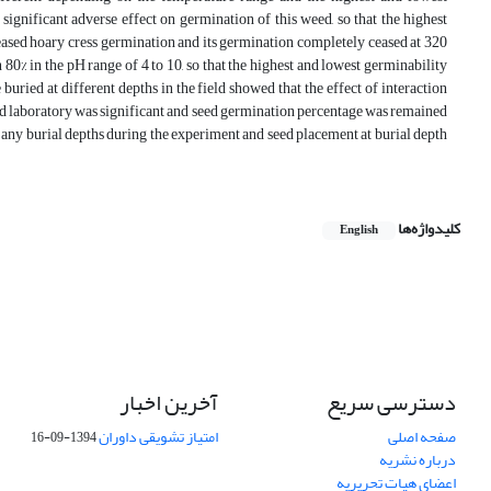
ignificant adverse effect on germination of this weed, so that the highest
reased hoary cress germination and its germination completely ceased at 320
80% in the pH range of 4 to 10, so that the highest and lowest germinability
uried at different depths in the field showed that the effect of interaction
and laboratory was significant and seed germination percentage was remained
 any burial depths during the experiment and seed placement at burial depth
کلیدواژه‌ها
English
دسترسی سریع
آخرین اخبار
صفحه اصلی
امتیاز تشویقی داوران
1394-09-16
درباره نشریه
اعضای هیات تحریریه