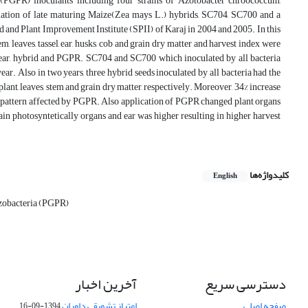
(PGPR) inoculants including four strains of Azotobacter chroococcum,
ation of late maturing Maize(Zea mays L.) hybrids, SC704, SC700 and a
 and Plant Improvement Institute (SPII) of Karaj in 2004 and 2005. In this
 leaves, tassel, ear, husks, cob and grain dry matter and harvest index were
by year, hybrid and PGPR. SC704 and SC700 which inoculated by all bacteria
year. Also in two years, three hybrid seeds inoculated by all bacteria had the
plant, leaves, stem and grain dry matter, respectively. Moreover, 34% increase
ing pattern affected by PGPR. Also application of PGPR changed plant organs
main photosyntetically organs and ear was higher resulting in higher harvest
کلیدواژه‌ها
English
zobacteria (PGPR)
دسترسی سریع
آخرین اخبار
صفحه اصلی
امتیاز تشویقی داوران
1394-09-16