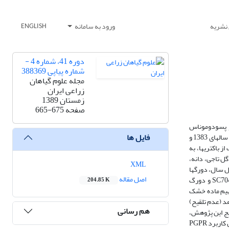
 نشریه
ورود به سامانه
ENGLISH
دوره 41، شماره 4 -
شماره پیاپی 388369
مجله علوم گیاهان
زراعی ایران
زمستان 1389
صفحه
665-675
ازیلنس و پسودوموناس
فایل ها
فلورسنس بر میزان تجمع و بررسی الگوی تسهیم ماده خشک اجزای بوته و شاخص برداشت دورگ‎های دیررس ذرت 700، 704 و دورگ امیدبخش B73×K18آزمایشی ‌در سال‎های 1383 و
1384 در مزرعه پژوهشی مؤسسه تحقیقات اصلاح و تهیه نهال و بذر کرج به صورت فاکتوریل اجرا گردید. تیمارهای آزمایش شامل تلقیح بذر دورگ‎ها با مایه تلقیح هریک از باکتری‎ها، به
یق دو و جنس سه باکتری و عدم تلقیح باکتریایی بعنوان تیمار شاهد بودند. با رسیدگی فیزیولوژیک دانه، وزن خشک کل بوته، ساقه، برگ‎ها، گل تاجی، دانه،
XML
پوشش‎های بلال و چوب بلال و شاخص برداشت تعیین شدند. نتایج نشان داد که به جز وزن خشک گل تاجی و پوشش بلال، سایر ویژگی‎های مورد بررسی تحت تأثیر اثر متقابل سال، دورگ‎ها
اصل مقاله
و PGPR قرار گرفتند و بالاترین وزن خشک بوته، برگ، ساقه، و چوب بلال و بیشترین وزن خشک بلال، دانه و شاخص برداشت در سال دوم به ترتیب به دورگ SC704 و دورگ
204.85 K
کتری‎های سه جنس بیشترین تأثیر بر تسهیم ماده خشک
 درصدی شاخص برداشت نسبت به شاهد (عدم تلقیح)
هم رسانی
موناس به ترتیب در مرتبه‎های بعدی قرار گرفتند. نتایج این پژوهش،
مشخص نمود که الگوی تسهیم ماده خشک در دورگ‎های مورد مطالعه بر اساس نوع دورگ‎ها، دانه‎ای یا دو منظوره (دانه‎ای و علوفه‎ای)، تحت تأثیر PGPR قرار گرفت. همچنین کاربرد PGPR