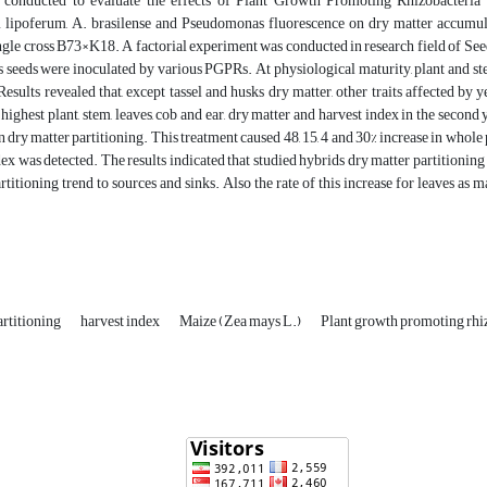
conducted to evaluate the effects of Plant Growth Promoting Rhizobacteria 
 lipoferum, A. brasilense and Pseudomonas fluorescence on dry matter accumul
gle cross B73×K18. A factorial experiment was conducted in research field of Seed
s seeds were inoculated by various PGPRs. At physiological maturity, plant and stem,
esults revealed that, except tassel and husks dry matter, other traits affected 
 highest plant, stem, leaves, cob and ear, dry matter and harvest index in the second 
n dry matter partitioning. This treatment caused 48, 15, 4 and 30% increase in whole 
dex was detected. The results indicated that studied hybrids dry matter partition
rtitioning trend to sources and sinks. Also the rate of this increase for leaves as 
artitioning
harvest index
Maize (Zea mays L.)
Plant growth promoting rhi