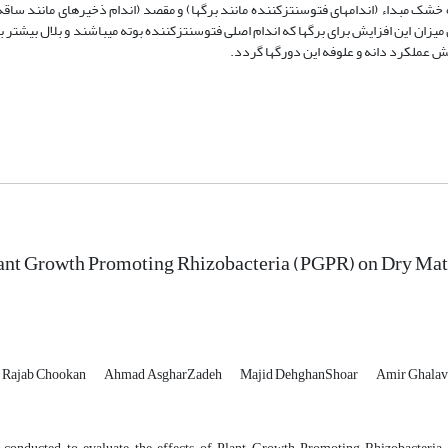
موجب تغییر روند تسهیم ماده خشک به اندام‎های بوته گردیده به نحوی که ماده خشک مبدا
د دانه و علوفه این دورگ‎ها گردد.
lant Growth Promoting Rhizobacteria (PGPR) on Dry Matt
Rajab Chookan
Ahmad AsgharZadeh
Majid DehghanShoar
Amir Ghala