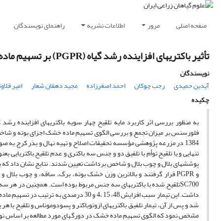
صفحه اصلی
مرور
اطلاعات نشریه
راهنمای نویسندگان
تأثیر باکتری‎های افزاینده رشد گیاه (PGPR) بر تسهیم ماده خشک بوته دورگ‎های دیررس ذرت
نویسندگان
آیدین حمیدی
رجب چوکان
احمد اصغرزاده
مجید دهقان شعار
امیر قلاو
چکیده
به منظور بررسی اثر کاربرد 