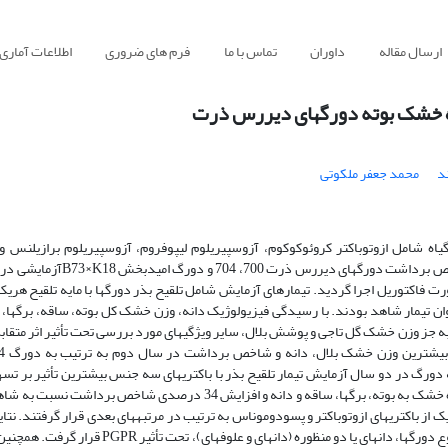
ارسال مقاله
داوران
تماس با ما
فرم های ضروری
اطلاعات آماری
ند
محمد جعفر ملکوتی
مایه تلقیح چهار سویه باکتری‎های افزاینده رشد گیاه شامل ازوتوباکتر کروئوکوکوم، آزوسپیریلوم لیپوفروم، آزوسپیریلوم بر
تنهایی و یا تلقیح توأم با تلف
SC700تلقیح شده با باکتری‎های سه جنس مربوط بوده است. همچنین در هر سه دورگ در دو سال آزمایش تیمار تلقیح بذر با با
داشت. این تیمار سبب افزایش 48، 15 ،4 و 30 درصدی به ترتیب در تسهیم ماده خشک به بوته، برگ‎ها، ساقه و دانه و افزایش 34
شد و پس از آن، تیمار تلفیق باکتری‎های ازوتوباکتر و پسودوموناس و تلقیح با هر یک از باکتری‎های ازوتوباکتر و پسودو