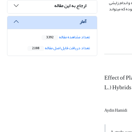
ء (اندام‎های فتوسنتزکننده مانند برگ‎ها) و مقصد (اندام ذخیره‎ای مانند ساقه و اندام زایشی
ارجاع به این مقاله
مانند بلال) و چوب بلال که معیاری از رشد و نمو می‎باشد، افزایش یافت. همچنین میزان این افزایش برای برگ‎ها که اندام اصلی فتوسنتزکننده بوته می‎باشند و بلال بیشتر بوده که می‎تواند
آمار
تعداد مشاهده مقاله
3,392
تعداد دریافت فایل اصل مقاله
2,108
Effect of P
L.) Hybrids
Aydin Hamidi