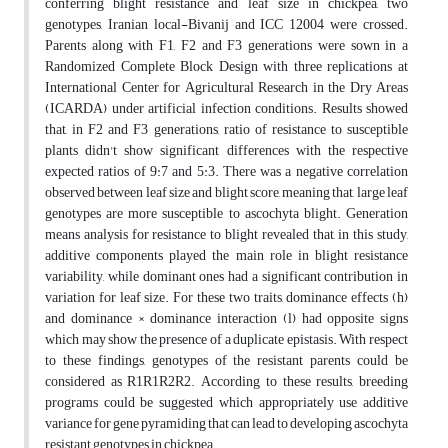
conferring blight resistance and leaf size in chickpea, two
genotypes, Iranian local-Bivanij and ICC 12004 were crossed.
Parents along with F1, F2 and F3 generations were sown in a
Randomized Complete Block Design with three replications at
International Center for Agricultural Research in the Dry Areas
(ICARDA) under artificial infection conditions. Results showed
that, in F2 and F3 generations, ratio of resistance to susceptible
plants didn't show significant differences with the respective
expected ratios of 9:7 and 5:3. There was a negative correlation
observed between leaf size and blight score, meaning that, large leaf
genotypes are more susceptible to ascochyta blight. Generation
means analysis for resistance to blight revealed that, in this study,
additive components played the main role in blight resistance
variability, while dominant ones had a significant contribution in
variation for leaf size. For these two traits, dominance effects (h)
and dominance × dominance interaction (l) had opposite signs
which may show the presence of a duplicate epistasis. With respect
to these findings, genotypes of the resistant parents could be
considered as R1R1R2R2. According to these results, breeding
programs could be suggested which appropriately use additive
variance for gene pyramiding that can lead to developing ascochyta
resistant genotypes in chickpea.