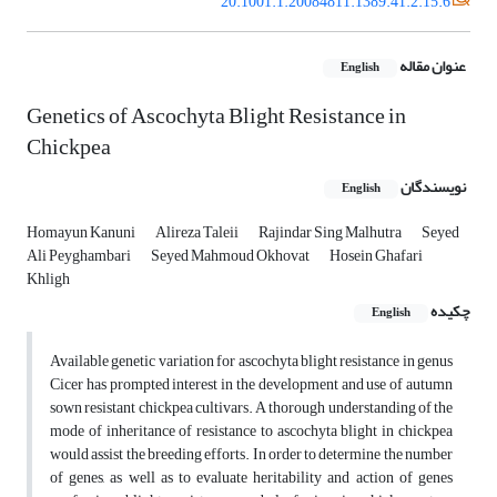
20.1001.1.20084811.1389.41.2.15.6
عنوان مقاله
English
Genetics of Ascochyta Blight Resistance in
Chickpea
نویسندگان
English
Homayun Kanuni
Alireza Taleii
Rajindar Sing Malhutra
Seyed
Ali Peyghambari
Seyed Mahmoud Okhovat
Hosein Ghafari
Khligh
چکیده
English
Available genetic variation for ascochyta blight resistance in genus
Cicer has prompted interest in the development and use of autumn
sown resistant chickpea cultivars. A thorough understanding of the
mode of inheritance of resistance to ascochyta blight in chickpea
would assist the breeding efforts. In order to determine the number
of genes, as well as to evaluate heritability and action of genes