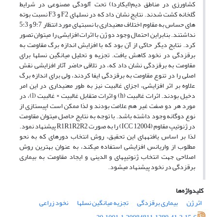
کشاورزی در مناطق دیم(ایکاردا) تحت آلودگی مصنوعی در شرایط
گلخانه کشت شدند. نتایج نشان داد که در نسل‎های F2 و F3 نسبت بوته
های حساس به مقاوم اختلاف معنی‎داری با نسبت‎های مورد انتظار 9:7 و 5:3
نداشتند. بنابراین احتمال وجود دو ژن با اثرات افزایشی را می‎توان تصور
کرد. نتایج دیگر حاکی از آن بود که با افزایش اندازه برگ مقاومت به
برق‎زدگی در نخود کاهش یافت. تجزیه و تحلیل میانگین نسل‎ها برای
مقاومت به برق‎زدگی نشان داد که، در تلاقی حاضر آثار افزایشی نقش
اصلی را در تنوع مقاومت به برق‎زدگی ایفا کردند، ولی برای اندازه برگ
علاوه بر اثر افزایشی، اجزای غالبیت نیز به طور معنی‎داری در این امر
دخیل بودند. اثرات غالبیت (h) و اثرات متقابل غالبیت × غالبیت (l)، در
مورد هر دو صفت غیر هم علامت بودند و لذا ممکن است اپیستازی از
نوع دوگانه وجود داشته باشد. با توجه به نتایج حاصل می‎توان مقاومت
در ژنوتیپ مقاوم (ICC 12004) را به صورت R1R1R2R2 پیشنهاد نمود.
لذا بر اساس یافته‎های این تحقیق، روش انتخاب دوره‎ای که به نحو
مطلوب از واریانس افزایشی استفاده می‎کند، به عنوان بهترین روش
اصلاحی جهت انتخاب ژنوتیپ‎های و الدینی و ایجاد مقاومت به بیماری
برق‎زدگی در نخود پیشنهاد می‎شود.
کلیدواژه‌ها
اثر ژن
بیماری برق‎زدگی
تجزیه میانگین نسل‎ها
نخود زراعی