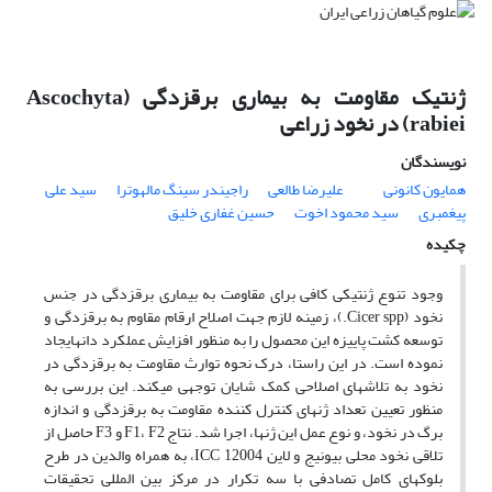
ژنتیک مقاومت به بیماری برق‎زدگی (Ascochyta
rabiei) در نخود زراعی
نویسندگان
همایون کانونی
علیرضا طالعی
راجیندر سینگ مالهوترا
سید علی
پیغمبری
سید محمود اخوت
حسین غفاری خلیق
چکیده
وجود تنوع ژنتیکی کافی برای مقاومت به بیماری برق‎زدگی در جنس
نخود (Cicer spp.)، زمینه لازم جهت اصلاح ارقام مقاوم به برق‎زدگی و
توسعه کشت پاییزه این محصول را به منظور افزایش عملکرد دانه‎ایجاد
نموده است. در این راستا، درک نحوه توارث مقاومت به برق‎زدگی در
نخود به تلاش‎های اصلاحی کمک شایان توجهی می‎کند. این بررسی به
منظور تعیین تعداد ژن‎های کنترل کننده مقاومت به برق‎زدگی و اندازه
برگ در نخود، و نوع عمل این ژن‎ها، اجرا شد. نتاج F1، F2 و F3 حاصل از
تلاقی نخود محلی بیونیج و لاین ICC 12004، به همراه والدین در طرح
بلوک‎های کامل تصادفی با سه تکرار در مرکز بین المللی تحقیقات