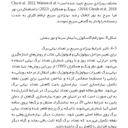
مختلف بهنژادی سریع تایید شده است (Cha et al., 2022; Watson et al.,
2018; Ghosh et al., 2018). سونگ و همکاران (2022) با اضافه‌کردن نور
فرا سرخ به نور اتاقک رشد بهنژادی سریع ارقام کلزای به شدت
زمستانه را وادار به گلدهی سریع نمودند.
شکل 8. نمو رقم گاسکوژن با تیمار سرما و نور بنفش.
4-3. تاثیر شرایط بهنژادی سریع بر تعداد نهایی برگ
برای تعیین مراحل بیولوژیکی و فنولوژیکی غلات از روش‌های اندازه‌گیری
واحد حرارتی، تعداد روز و یا روش شمارش تعداد برگ نهایی استفاده
می‌شود. طبق نظر ونگ و همکاران (1995) از بین این روش‌ها، تنها تعداد
نهایی برگ تغییرات بیولوژیک و فنولوژیک نظیر انتقال از مرحله رویشی به
زایشی را مستقیما منعکس کرده و شاخص مناسبی برای تعیین نقطه
تکمیل بهاره‌سازی است. بهاره‌سازی باعث کاهش تعداد نهایی برگ
می‌شود. مطابق مقاله فوق تعیین تعداد نهایی برگ در شرایط کنترل‌شده
به این صورت است که در انتهای هر دوره بهاره‌سازی، گیاهان از دمای
پایین به شرایط دمایی 20 درجه سانتیگراد منتقل و برگ‌ها یروی ساقه
اصلی آنها شمارش می‌شوند تا اینکه برگ پرچم ظاهر شده و تعداد نهایی
برگ روی ساقه اصلی تعیین شود. به‌عبارت دیگر، بهاره‌سازی وقتی به
نقطه تکمیل می‌رسد که تعداد برگ گیاه ثابت باقی بماند و گیاه دیگر
نتواند افزایش یا کاهش برگ داشته باشد.