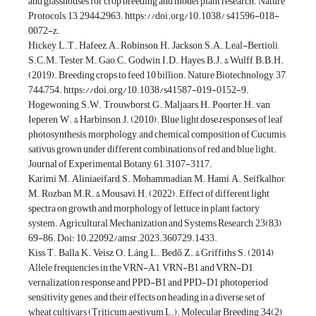
and glasshouses for crop breeding and model plant research. Nature
Protocols, 13, 2944–2963. https://doi.org/10.1038/ s41596-018-
0072-z.
Hickey, L.T., Hafeez, A., Robinson, H., Jackson, S.A., Leal-Bertioli,
S.C.M., Tester, M., Gao, C., Godwin, I.D., Hayes, B.J., & Wulff, B.B.H.
(2019). Breeding crops to feed 10 billion. Nature Biotechnology, 37,
744–754. https://doi.org/10.1038/s41587-019-0152-9.
Hogewoning, S.W., Trouwborst, G., Maljaars, H., Poorter, H., van
Ieperen, W., & Harbinson, J. (2010). Blue light dose–responses of leaf
photosynthesis, morphology, and chemical composition of Cucumis
sativus grown under different combinations of red and blue light.
Journal of Experimental Botany, 61, 3107-3117.
Karimi, M., Aliniaeifard, S., Mohammadian, M., Hami, A., Seifkalhor,
M., Rozban, M.R., & Mousavi, H. (2022). Effect of different light
spectra on growth and morphology of lettuce in plant factory
system. Agricultural Mechanization and Systems Research, 23(83),
69-86. Doi: 10.22092/amsr.2023.360729.1433.
Kiss, T., Balla, K., Veisz, O., Láng, L., Bedő, Z., & Griffiths, S. (2014)
Allele frequencies in the VRN-A1, VRN-B1 and VRN-D1
vernalization response and PPD-B1 and PPD-D1 photoperiod
sensitivity genes, and their effects on heading in a diverse set of
wheat cultivars (Triticum aestivum L.). Molecular Breeding, 34(2),