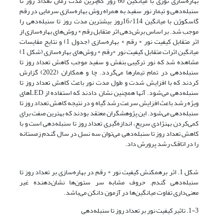
بهاره‌سازی نوری با میانگین 60 روز کم‌ترین مدت زمان تعداد روز تا
سنبله‌دهی و تیمار نور سفید به همراه روش بهاره‌سازی سرمایی در رقم
گاسکوژن با میانگین 16/114روز بیشترین مدت روز تا سنبله‌دهی را
موجب شد. بر اساس برش‌دهی اثر متقابل رقم × روش‌های بهاره‌سازی از
اثر متقابل کیفیت نور × رقم × بهاره‌سازی (جدول 1) و نتایج مقایسات
میانگین اثرات متقابل کیفیت نور ×رقم × روش‌های بهاره‌سازی (شکل 1)
مشاهده شد که نور ترکیبی بنفش و سفید موجب کاهش تعداد روز تا
سنبله‌دهی در تمام تیمارها می‌گردد. چا و همکاران (2022) گزارش
کردند که با افزایش شدت و طول مدت نور باعث کاهش تعداد روز تا
سنبله‌دهی می‌شود. آنها همچنین نشان دادند که استفاده از LED‌های
ویژه رشد باعث افزایش سرعت رشد گیاه و در نتیجه کاهش تعداد روز تا
سنبله‌دهی می‌شود. این پژوهشگران معتقد بودند که بهترین صفت برای
کمی‌کردن بهنژادی سریع، اندازه‌گیری تعداد روز تا سنبله‌دهی است و با
کاهش تعداد روز تا سنبله‌دهی می‌توان سه نسل در سال گندم زمستانه
را در اتاقک رشد پرورش داد.
شکل 1. اثر برهمکنش کیفیت نور × رقم در بهاره‌سازی بر تعداد روز تا
سنبله‌دهی گندم. حروف مشابه سر ستون‌ها نشان‌دهنده غیر
معنی‌داری تفاوت میانگین‌ها در آزمون دانکن می‌باشد.
1-3. تاثیر کیفیت نور بر تعداد روز تا سنبله‌دهی