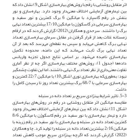
اثر متقابل روشنایی با رقم با روش‌های بهاره‌سازی (شکل 9) نشان داد که
بین تیمارهای آزمایشی اختلاف معنی‌دار وجود دارد. بهاره‌سازی و نور
بنفش در رقم گاسپارد با میانگین 6 برگ کمترین و نور سفید و
بهاره‌سازی سرمایی در گاسکوژن با میانگین 17/10 بیشترین تعداد نهایی
برگ را داشتند. سرحدی و همکاران (2012) گزارش کردند که در ارقام
زمستانه غلات بعد از قرار گرفتن در مقابل سرمای بهـاره‌سـازی تعـداد
نهـایی بـرگ کـاهش می‌یابد و سپس به نقطه‌ای می‌رسد که بعد از آن
تعداد نهایی برگ ثابـت مـی‌مانـد کـه این دامنه، محدوده تکمیل
بهاره‌سازی نامیده می‌شود. بر اساس نتایج جدول تجزیه واریانس
داده‌ها (جدول 1)، روش‌های مختلف بهاره‌سازی اگر چه از نظر آماری
تفاوت معنی‌داری از نظر تعداد برگ نهایی داشتند، اما این تفاوت چشمگیر
نبود؛ به‌طوری‌که بهاره‌سازی نوری (شکل 10) با میانگین 22/7 کمترین و
بهاره‌سازی سرمایی با 68/7 برگ بیشترین تعداد روز تا رسیدن کامل را
داشت.
5-3. تاثیر شرایط بهنژادی سریع بر تعداد دانه در سنبله
مقایسه میانگین اثر متقابل روشنایی در رقم در روش‌های بهاره‌سازی
(شکل 11) نشان داد که بین تیمارهای آزمایشی اختلاف معنی‌دار وجود
دارد و تیمار بهاره‌سازی با نور سفید در رقم کاسگوژن با میانگین 8/6
کمترین تعداد دانه در سنبله و بهاره‌سازی با نور سفید در رقم زرینه با
میانگین 2/16 بیشترین تعداد دانه در سنبله را تولید کرد. چا و همکاران
(2022) گزارش کردند که اگرچه بهنژادی سریع موجب کاهش تعداد