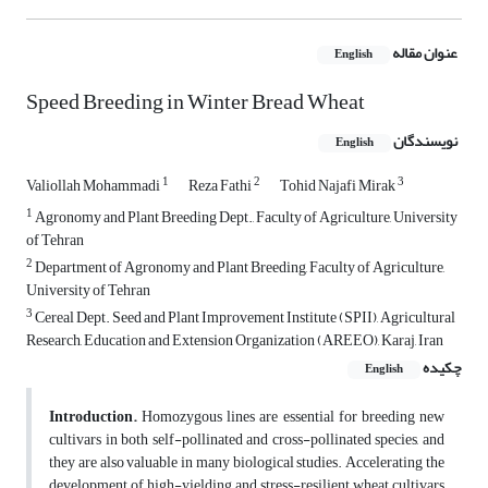
عنوان مقاله
English
Speed Breeding in Winter Bread Wheat
نویسندگان
English
1
2
3
Valiollah Mohammadi
Reza Fathi
Tohid Najafi Mirak
1
Agronomy and Plant Breeding Dept., Faculty of Agriculture, University
of Tehran
2
Department of Agronomy and Plant Breeding, Faculty of Agriculture,
University of Tehran
3
Cereal Dept. Seed and Plant Improvement Institute (SPII), Agricultural
Research, Education and Extension Organization (AREEO), Karaj, Iran
چکیده
English
Introduction.
Homozygous lines are essential for breeding new
cultivars in both self-pollinated and cross-pollinated species, and
they are also valuable in many biological studies. Accelerating the
development of high-yielding and stress-resilient wheat cultivars