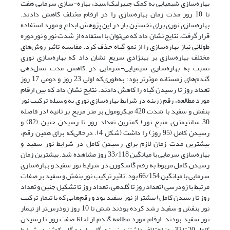
بهاره‌سازی شیمیایی به کمک جبیرلیک‌اسید، بهاره-سازی سرمایی هفت
تا 10 روز مدت زمان بهاره‌سازی را در ارقام مختلف کاهش دادند.
بهاره‌سازی نوری برای نخستین بار در این پژوهش ابداع و مورد استفاده
قرار گرفت. نتایج نشان داد که می‌توان با استفاده از شدت نور و نوردوره
طولانی نیاز بهاره‌سازی را از نمو گیاه حذف کرد. مقایسه تاثیر روش‌های
مختلف بهاره‌سازی بر بهنژادی سریع نشان داد که بهاره‌سازی نوری
نسبت به بهاره‌سازی شیمیایی-سرمایی در کاهش مدت نسل‌دهی
گندم‌های زمستانه موثرتر بود؛ به‌طوری‌که اولی 23 روز و دومی 17 روز
تعداد روز تا رسیدن گیاه را کاهش دادند. نتایج نشان داد که بین ارقام
مورد مطالعه، رقم زرینه در شرایط بهاره‌سازی نوری به وسیله ترکیب نور
بنفش و سفید با شدت 420 میکرومول بر متر مربع بر ثانیه (در فاصله
30 سانتیمتری منبع نور) کمترین تعداد روز تا رسیدن جنین (82) و
رسیدن کامل (95 روز) را داشت (شکل 4). در‌حالی‌که برای همین رقم،
بیشترین مدت زمان لازم برای رسیدن کامل در شرایط نور سفید و
بهاره‌سازی سرمایی با میانگین 33/118 روز مشاهده شد. بیشترین زمان
رسیدن کامل مربوط به رقم گاسکوژن در شرایط نور سفید و بهاره‌سازی
سرمایی با میانگین 66/154 بود. تاثیر ترکیب نور بنفش و سفید بر صفات
مرتبط با زودرسی (تعداد روز تا گلدهی، تعداد روز تا تشکیل جنین و تعداد
روز تا رسیدن کامل) بیشتر از نور سفید بود و رقم‌هایی که با تیمار ترکیب
نور بنفش و سفید رشد کرده بودند شش تا 10 روز زودرس‌تر از تیمار
نور سفید بودند. ارقام مورد مطالعه گندم از لحاظ صفت روز تا رسیدن
کامل 20 تا 32 روز اختلاف داشتند. زرینه، گاسپارد و گاسکوژن در شرایط