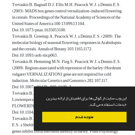
Trevaskis, B., Bagnall, D.J., Ellis, M.H., Peacock, W.J., & Dennis, E.S.
(2003). MADS box genes control vernalization-induced flowering
in cereals. Proceedings of the National Academy of Sciences of the
United States of America 100, 13 099–13 104.
Doi:10.1073/pnas.1635053100.
Trevaskis, B., Greenup, A., Peacock, W.J., & Dennis, E.S. (2009). The
molecular biology of seasonal flowering-responses in Arabidopsis
and the cereals. Annals of Botany, 103, 1165–1172.
Doi:10.1093/aob/mcp063.
Trevaskis, B., Hemming, M.N., Fieg, S., Peacock, W.J., & Dennis, E.S.
(2009). Regions associated with repression of the barley (Hordeum
vulgare) VERNALIZATION1 gene are not required for cold
induction. Molecular Genetics and Genomics, 282, 107–117.
Doi:10.1007/s00438- 009-0449-3.
Trevaskis, B., Hemming, M.N., Peacock, W.J., & Dennis, E.S. (2008).
این وب سایت از کوکی ها برای اطمینان از ارائه بهترین
Lowtemperature and daylength cues are integrated to regulate
خدمات استفاده می کند.
FLOWERING LOCUS T in barley. Plant Physiology, 147, 355–366.
Doi:10.1104/pp.108.116418.
متوجه شدم
Trevaskis, B., Tadege, M., Hemming, M.N., Peacock, W.J., Dennis,
E.S., & Sheldon, C. (2007). Short vegetative phase-like MADS-box
genes inhibit floral meristem identity in barley. Plant Physiology,