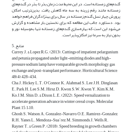
گندم‌های زمستانه است. در این محیط مدت زمان بذر تا بذر در گندم‌های
زمستانه مانند رقم زرینه به سه ماه کاهش یافت. بدین‌ترتیب امکان
پرورش چهار نسل گندم زمستانه در سال برای بهنژادگران فراهم خواهد
بود. دستاورد جالب این مطالعه که برای نخستین بار مشاهده و گزارش
می‌شود این است که بهاره‌سازی گندم‌های زمستانه تنها به‌وسیله نور و
بدون نیاز به سرما نیز امکان‌پذیر است.
5. منابع
Currey, J., & Lopez R.G. (2013). Cuttings of impatient, pelargunium
and petunia propagated under light-emitting diodes and high-
pressure sodium lamp have vomparable growth, morphology, gas
exchange and post-transplant performance. Horticultural Science,
48(4), 428-434.
Cha, J., Hickey, L.T., O’Connor, K., Alahmad, S., Lee, J.H., Dinglasan,
E., Park, H., Lee, S.M., Hirsz, D., Kwon, S.W., Kwon, Y., Kim, K.M.,
Ko, J.M., Shin, D., & Dixon, L.E. (2022). Speed vernalization to
accelerate generation advance in winter cereal crops. Molecular
Plant, 15, 1–10.
Ghosh, S., Watson, A., Gonzalez-Navarro, O.E., Ramirez-Gonzalez,
R.H., Yanes, L., Mendoza-Sua´rez, M., Simmonds, J., Wells, R.,
Rayner, T., & Green, P. (2018). Speed breeding in growth chambers