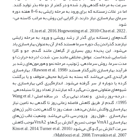
سرعت به مرحله گلدهی وارد شده و در کمتر از دو ماه ‌بذر تولید کنند.
اما در غلات زمستانه که برای ورود به مرحله زایشی به 6-8 هفته دوره
سرمای بهاره‌سازی نیاز دارند، از کارایی این روش به مراتب کاسته می-
شود
; Liu et al., 2016; Hogewoning et al., 2010) Cha et al., 2022).
گندم‌های زمستانه برای گذر از رشد رویشی و ورود به مرحله زایشی
نیازمند گذراندن یک دوره‌ سرما هستند که از آن به‌عنوان بهاره‌سازی یاد
می‌شود. این پدیده روی بسیاری از گیاهان مانند گندم، جو و کلزا
شناسایی شده است. عوامل مختلفی مانند سن، شدت (درجه حرارت) و
مدت سرما، روش سرما‌‌‌‌‌‌‌دهی، ژنوتیپ، مرحله نمو و هورمون‌های رشد بر
فرآیند بهاره‌سازی تاثیرگذار هستند (Rawson et al., 1998). بهاره‌سازی
فرآیندی کمی می‌باشد که بسته به شرایط محیطی متوقف و یا برگشت
کرده یا دوباره از سر گرفته می‌شود. اندازه‌گیری کمی بهاره‌سازی به
شیوه‌های متفاوتی صورت می‌گیرد که عبارتند از تعداد روز تا سنبله‌دهی
، درجه-روز رشدی و تعداد نهایی برگ در ساقه اصلی (Wang et al.,
1995). گندم از طریق کاهش فاصله زمانی روز تا گلدهی به تامین نیاز
بهاره‌سازی واکنش نشان می‌دهد، صفت روز تا گلدهی تحت تاثیر ژن‌های
بهاره‌سازی ، طول روز و زودرسی ذاتی می‌باشد. وضعیت غالب ژن‌های
بهاره‌سازی VrnA1 موجب تسریع آغازش برگ‌ها و VrnA2موجب کاهش
سرعت آغازش برگ و گل می‌شود (Kiss et al., 2014; Turner et al., 2010;
Mahfoozi et al., 2008; Trevaskis et al., 2007).