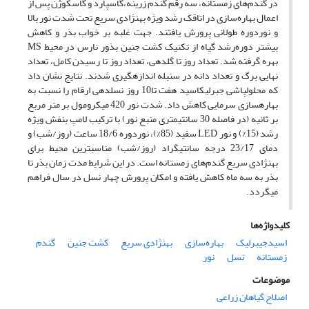
در گندم‌های زمستانه، سه‌ رقم گندم ‌زرینه،گاسپارد و گاسکوژن پس از
اعمال بهاره‌سازی در اتاقک رشد ویژه‌ بهنژادی سریع تحت شدت نور بالا
و نوردوره ‌طولانی پرورش یافتند. جهت غلبه بر خواب بذر و کاهش
بیشتر دوره‌رشد گیاه ‌از تکنیک کشت جنین بذور نارس در محیط MS
بهره ‌گرفته شد. تعداد روز تا گلدهی، تعداد روز تا رسیدن کامل، تعداد
نهایی برگ و تعداد دانه در سنبله اندازه­گیری شدند. نتایج نشان داد
که محلول­پاشی جبرلیک­اسید هفت تا10 روز نسل­دهی ارقام را نسبت به
بهاره­سازی سرمایی کاهش داد. شدت نور 420
میکرومول بر متر مربع
بر ثانیه (در فاصله 30 سانتیمتری منبع نور) با ترکیب لامپ بنفش ویژه
‌رشد (15%) و نور LED سفید (85%)، نوردوره 18/6 ساعت (روز/شب) و
دمای 23/17 درجه سانتیگراد (روز/شب) مناسب­ترین محیط برای
بهنژادی سریع گندم‌های زمستانه‌ است. در این شرایط مدت زمان بذر تا
بذر به سه ماه ‌کاهش یافته‌ و امکان پرورش چهار نسل در سال فراهم
می­گردد.
کلیدواژه‌ها
اسیدجیبرلیک
بهاره‌سازی
بهنژادی سریع
کشت جنین
گندم
زمستانه
نسل
نور
موضوعات
اصلاح گیاهان زراعی