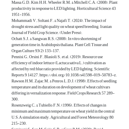
Massa, G.D., Kim, H.H., Wheeler, R.M., & Mitchell, C.A. (2008). Plant
productivity in response to LED lighting. Horticultural Science, 43,
1951-1956.
Mohammadi, V., Soltani, F., & Najafi, T. (2024). The impact of
drought stress and light quality on wheat speed breeding. Iranian
Journal of Field Crop Science. (Under Press).
Ochatt, S.J., & Sangwan, R.S. (2008). In vitro shortening of
generation time in Arabidopsis thaliana. Plant Cell, Tissue and
Organ Culture, 93(2), 133-137.
Pennisi, G., Orsini, F., Blasioli, S., et al. (2019). Resource use
efficiency of indoor lettuce (Lactuca sativa L.) cultivation as
affected by red:blue ratio provided by LED lighting. Scientific
Reports, 9, 14127. https://doi.org/10.1038/s41598-019-50783-z.
Rawson, H.M., Zajac, M., & Penros, L.D.J. (1998). Effects of seedling
temperature and its duration on development of wheat cultivars
differing in vernalization response. Field Crops Research, 57, 289-
300.
Rosenzweig, C., & Tubiello, F.N. (1996). Effects of changes in
minimum and maximum temperature on wheat yield in the central
U.S.A simulation study. Agricultural and Forest Meteorology, 80,
215-230.