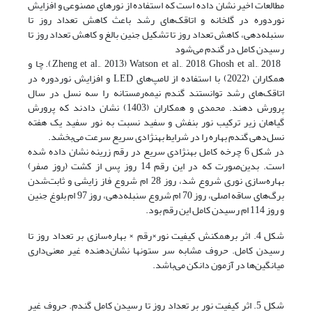
مطالعات اخیر نشان داده است که استفاده از نورهای مصنوعی و افزایش
نوردوره در گلخانه و اتاقک‌های رشد باعث کاهش تعداد روز تا
سنبله‌دهی، کاهش تعداد روز تا تشکیل جنین بالغ و کاهش تعداد روز تا
رسیدن کامل در گندم می‌شود
Zheng et al., 2013) Watson et al., 2018, Ghosh et al., 2018,). چا و
همکاران (2022) با استفاده از لامپ‌های LED و افزایش نوردوره در
اتاقک‌های رشد توانستند گندم نیمه‌رمستانه را سه نسل در سال
پرورش دهند. محمدی و همکاران (1403) نشان دادند که پرورش
گیاهان زیر ترکیب نور بنفش و سفید نسبت به نور سفید یک هفته
نسل‌دهی گندم بهاره را در شرایط بهنژادی سریع سرعت می‌بخشد.
در شکل 6 چرخه کامل بهنژادی سریع در رقم زرینه نشان داده شده
است. بدین‌صورت که در این رقم 14 روز پس از کشت (روز صفر)
بهاره‌سازی نوری شروع شد، روز 28 ام شروع فاز زایشی و ثابت‌شدن
برگ‌های ساقه اصلی، روز 70 ام شروع سنبله‌دهی، روز 97 ام بلوغ جنین
و روز 114 ام رسیدن کامل این رقم بود.
شکل 4. اثر برهمکنش کیفیت نور×رقم × بهاره‌سازی بر تعداد روز تا
رسیدن کامل. حروف مشابه سر ستونها نشان‌دهنده غیر معنی‌داری
میانگین‌ها در آزمون دانکن می‌باشد.
شکل 5. اثر کیفیت نور بر تعداد روز تا رسیدن کامل گندم. حروف غیر