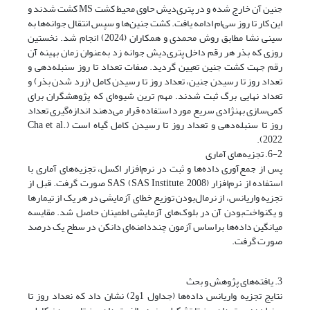
جنین آن خارج شده و در پتری‌دیش حاوی محیط کشت MS کشت شدند و
این کار تا روز سی‌ام ادامه یافت. کشت جنین‌ها و سپس انتقال جوانه‌ها به
سینی نشا مطابق روش محمدی و همکاران (2024) انجام شد. نخستین
روزی که بذر هر رقم داخل پتری‌دیش جوانه زد به‌عنوان زمان بهینه آن
رقم جهت کشت جنین تعیین گردید. صفات تعداد تا روز سنبله‌دهی و
تعداد روز تا رسیدن جنین، تعداد روز تا رسیدن کامل (زرد شدن بذر) و
تعداد نهایی برگ ثبت شدند. مهم ترین شیوه‌ای که پژوهشگران برای
کمی‌سازی بهنژادی سریع مورد استفاده قرار می‌دهند اندازه‌گیری تعداد
روز تا سنبله‌دهی و تعداد روز تا رسیدن کامل گیاه است (Cha et al.,
2022).
6-2. تجزیه‌های آماری
پس از جمع‌آوری داده‌ها و ثبت در نرم‌افزار اکسل، تجزیه‌های آماری با
استفاده از نرم‌افزار SAS (SAS Institute, 2008) صورت گرفت. قبل از
تجزیه واریانس، از نرمال‌بودن توزیع خطای آزمایشی در هر یک از تیمارها
و یکنواخت‌بودن آن در بلوک‌های آزمایشی اطمینان حاصل شد. مقایسه
میانگین داده‌ها بر‌اساس آزمون چنددامنه‌ای دانکن در سطح یک درصد
صورت گرفت.
3. یافته‌های پژوهش و بحث
نتایج تجزیه واریانس داده‌ها (جداول 1و2) نشان داد که نعداد روز تا