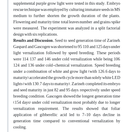
supplemental purple grow light were tested in this study. Embryo
rescue technique was employed by culturing immature seeds in MS
medium to further shorten the growth duration of the plants.
Flowering and maturity time, total leaves number, and grains/spike
were measured. The experiment was analyzed in a split factorial
design with six replications.
Results and Discussion.
Seed to seed generation time of Zarineh,
Gaspard, and Gascogen
was shortened to 95, 110, and 125 days under
light vernalization followed by speed breeding. These periods
were 114, 137, and 146 under cold vernalization while being 106,
124, and 136 under cold-chemical vernalization. Speed breeding
under a combination of white and grow light (with 126.6 days to
maturity) accelerated the growth cycle more than solely white LED
lights (with 130.7 days to maturity). Zarineh completed its embryo
and seed maturity in just 82 and 95 days, respectively, under speed
breeding condition. Gascogen
showed the longest generation time
(154 days) under cold vernalization most probably due to longer
vernalization requirement. The results showed that foliar
application of gibberellic acid led to 7-10 days decline in
generation time compared to conventional vernalization by
cooling.