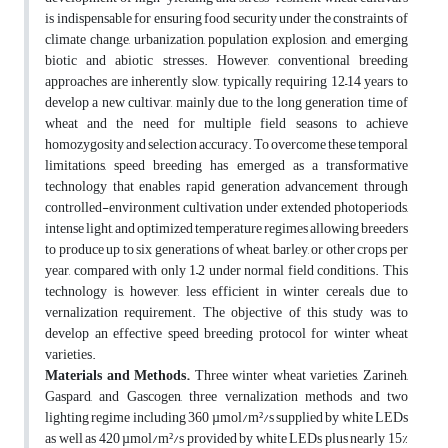
is indispensable for ensuring food security under the constraints of
climate change, urbanization, population explosion, and emerging
biotic and abiotic stresses. However, conventional breeding
approaches are inherently slow, typically requiring 12–14 years to
develop a new cultivar, mainly due to the long generation time of
wheat and the need for multiple field seasons to achieve
homozygosity and selection accuracy. To overcome these temporal
limitations, speed breeding has emerged as a transformative
technology that enables rapid generation advancement through
controlled-environment cultivation under extended photoperiods,
intense light, and optimized temperature regimes allowing breeders
to produce up to six generations of wheat, barley, or other crops per
year, compared with only 1–2 under normal field conditions. This
technology is, however, less efficient in winter cereals due to
vernalization requirement. The objective of this study was to
develop an effective speed breeding protocol for winter wheat
varieties.
Materials and Methods.
Three winter wheat varieties, Zarineh,
Gaspard, and Gascogen, three vernalization methods and two
lighting regime including 360 µmol/m²/s supplied by white LEDs
as well as 420 µmol/m²/s provided by white LEDs plus nearly 15%