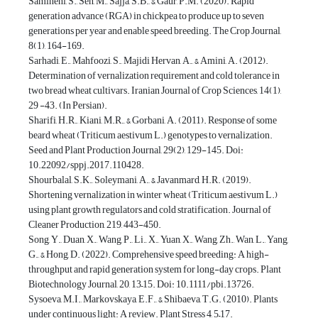
Samineni, S., Sen, M., Sajja, S.B., & Gaur, P.M. (2020). Rapid
generation advance (RGA) in chickpea to produce up to seven
generations per year and enable speed breeding. The Crop Journal,
8(1), 164-169.
Sarhadi, E., Mahfoozi, S., Majidi Hervan, A., & Amini, A. (2012).
Determination of vernalization requirement and cold tolerance in
two bread wheat cultivars. Iranian Journal of Crop Sciences, 14(1),
29 -43. (In Persian).
Sharifi, H.R., Kiani, M.R., & Gorbani, A. (2011). Response of some
beard wheat (Triticum aestivum L.) genotypes to vernalization.
Seed and Plant Production Journal, 29(2), 129-145. Doi:
10.22092/sppj.2017.110428.
Shourbalal, S.K., Soleymani, A., & Javanmard, H.R. (2019).
Shortening vernalization in winter wheat (Triticum aestivum L.)
using plant growth regulators and cold stratification. Journal of
Cleaner Production, 219, 443-450.
Song, Y., Duan, X., Wang, P., Li., X., Yuan, X., Wang, Zh., Wan, L., Yang,
G., & Hong, D. (2022). Comprehensive speed breeding: A high-
throughput and rapid generation system for long-day crops. Plant
Biotechnology Journal, 20, 13–15. Doi: 10.1111/pbi.13726.
Sysoeva, M.I., Markovskaya, E.F., & Shibaeva, T.G. (2010). Plants
under continuous light: A review. Plant Stress 4, 5–17.