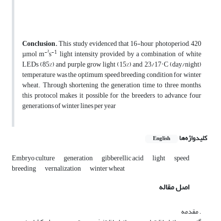
Conclusion.
This study evidenced that 16-hour photoperiod, 420
-²
-1
µmol m
s
light intensity provided by a combination of white
LEDs (85%) and purple grow light (15%) and 23/17° C (day/night)
temperature was the optimum speed breeding condition for winter
wheat. Through shortening the generation time to three months,
this protocol makes it possible for the breeders to advance four
generations of winter lines per year
کلیدواژه‌ها
English
Embryo culture
generation
gibberellic acid
light
speed
breeding
vernalization
winter wheat
اصل مقاله
. مقدمه