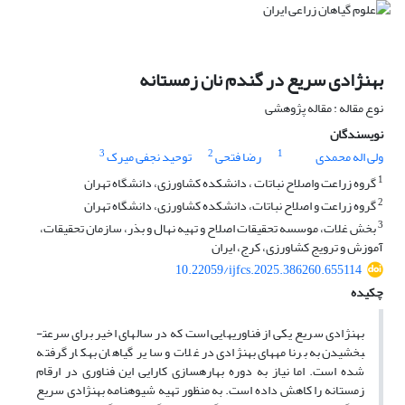
بهنژادی سریع در گندم نان زمستانه
نوع مقاله : مقاله پژوهشی
نویسندگان
3
2
1
ولی اله محمدی
رضا فتحی
توحید نجفی میرک
1
گروه زراعت واصلاح نباتات ، دانشکده کشاورزی، دانشگاه تهران
2
گروه زراعت و اصلاح نباتات، دانشکده کشاورزی، دانشگاه تهران
3
بخش غلات، موسسه تحقیقات اصلاح و تهیه نهال و بذر، سازمان تحقیقات،
آموزش و ترویج کشاورزی، کرج، ایران
10.22059/ijfcs.2025.386260.655114
چکیده
بهنژادی سریع یکی از فناوری­هایی است که در سال­های اخیر برای سرعت­
بخشیدن به برنامه­های بهنژادی در غلات و سایر گیاهان به­کار گرفته
شده است. اما نیاز به دوره بهاره­سازی کارایی این فناوری در ارقام
زمستانه را کاهش داده است. به منظور تهیه شیوه­نامه بهنژادی سریع