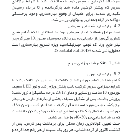
سردخانه نگهداری و سپس دوباره به اتاقک رشد با شرایط بهنژادی
سریع که پیشتر توضیح داده شد بازگردانده و تا مرحله رسیدن
نگهداری شدند. برای اطمینان از وقوع بهاره‌سازی، وجود برجستگی
دوگانه در گیاهچه‌ها زیر بینوکولر بررسی شد.
4-2. بهاره‌سازی شیمیایی-سرمایی
همه مراحل همانند تیمار سرمایی بود به استثنای اینکه گیاهچه‌های
شش‌برگی قبل از جابجایی به سردخانه به وسیله محلول 10 میلی‌گرم در
لیتر مایع ورنا که نوعی جیبرلیک‌اسید ویژه تسریع بهاره‌سازی است
محلول‌پاشی شدند (Sourbalal et al., 2019).
شکل 1. اتاقک رشد بهنژادی سریع.
5-2. بهاره‌سازی نوری
گیاهچه‌ها در تمام دوره رشد از کاشت تا رسیدن، در اتاقک رشد با
شرایط بهنژادی سریع (ترکیب لامپ بنفش ویژه رشد و نور LED سفید،
نوردوره 18 ساعت روشنایی و دمای 23/17 درجه سانتیگراد (روز/شب)
پرورش یافتند. پس از تشکیل سنبله، بخشی از بذرهای نارس هر تیمار
برای کشت جنین مورد استفاده قرار گرفت. هدف از کشت جنین حذف
دوره خواب احتمالی (یک تا دو هفته‌ای) و حذف دوره پرشدن دانه است
که در شرایط عادی بین 30-40 روز طول می‌کشد.
جهت تعیین کوتاه‌ترین زمان ممکن برای برداشت بذر نارس، پس از
گذشت 20روز از گرده‌افشانی، هر روز یک سنبله از هر رقم جدا کرده و