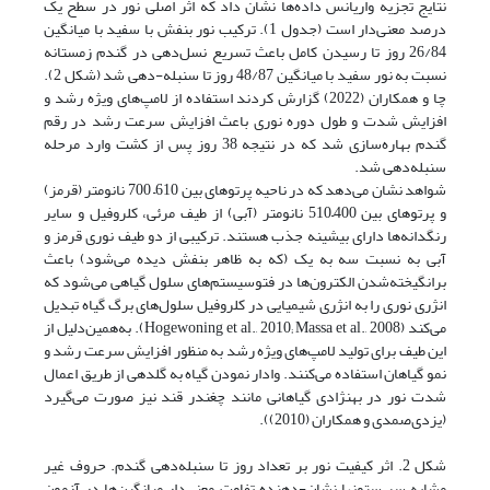
نتایج تجزیه واریانس داده‌ها نشان داد که اثر اصلی نور در سطح یک
درصد معنی‌دار است (جدول 1). ترکیب نور بنفش با سفید با میانگین
26/84 روز تا رسیدن کامل باعث تسریع نسل‌دهی در گندم زمستانه
نسبت به نور سفید با میانگین 48/87 روز تا سنبله-دهی شد (شکل 2).
چا و همکاران (2022) گزارش کردند استفاده از لامپ‌های ویژه رشد و
افزایش شدت و طول دوره نوری باعث افزایش سرعت رشد در رقم
گندم بهاره‌سازی شد که در نتیجه 38 روز پس از کشت وارد مرحله
سنبله‌دهی شد.
شواهد نشان می‌دهد که در ناحیه پرتوهای بین 610– 700 نانومتر (قرمز)
و پرتوهای بین 400–510 نانومتر (آبی) از طیف مرئی، کلروفیل و سایر
رنگدانه‌ها دارای بیشینه جذب هستند. ترکیبی از دو طیف نوری قرمز و
آبی به نسبت سه به یک (که به ظاهر بنفش دیده می‌شود) باعث
برانگیخته‌شدن الکترون‌ها در فتوسیستم‌های سلول گیاهی می‌شود که
انژری نوری را به انژری شیمیایی در کلروفیل سلول‌های برگ گیاه تبدیل
می‌کند (Hogewoning et al., 2010; Massa et al., 2008). به‌همین‌دلیل از
این طیف برای تولید لامپ‌های ویژه رشد به منظور افزایش سرعت رشد و
نمو گیاهان استفاده می‌کنند. وادار نمودن گیاه به گلدهی از طریق اعمال
شدت نور در بهنژادی گیاهانی مانند چغندر قند نیز صورت می‌گیرد
(یزدی‌صمدی و همکاران (2010)).
شکل 2. اثر کیفیت نور بر تعداد روز تا سنبله‌دهی گندم. حروف غیر
مشابه سر ستونها نشان-دهنده تفاوت معنی‌دار میانگین‌ها در آزمون