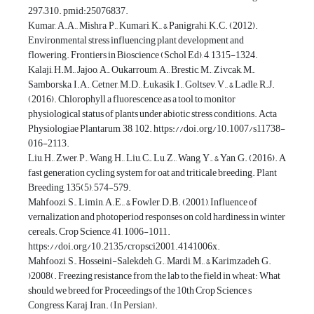
297–310. pmid:25076837.
Kumar, A.A., Mishra, P., Kumari, K., & Panigrahi, K.C. (2012).
Environmental stress influencing plant development and
Kalaji, H.M., Jajoo, A., Oukarroum, A., Brestic, M., Zivcak, M.,
Samborska, I.A., Cetner, M.D., Łukasik, I., Goltsev, V., & Ladle, R.J.
(2016). Chlorophyll a fluorescence as a tool to monitor
physiological status of plants under abiotic stress conditions. Acta
Physiologiae Plantarum, 38, 102. https://doi.org/10.1007/s11738-
016-2113.
Liu, H., Zwer, P., Wang, H., Liu, C., Lu, Z., Wang, Y., & Yan, G. (2016). A
fast generation cycling system for oat and triticale breeding. Plant
Breeding, 135(5), 574-579.
Mahfoozi, S., Limin, A.E., & Fowler, D.B. (2001), Influence of
vernalization and photoperiod responses on cold hardiness in winter
cereals. Crop Science, 41, 1006-1011.
https://doi.org/10.2135/cropsci2001.4141006x.
Mahfoozi, S., Hosseini-Salekdeh, G., Mardi, M., & Karimzadeh, G.
)2008(. Freezing resistance from the lab to the field in wheat: What
should we breed for Proceedings of the 10th Crop Science s
Congress, Karaj, Iran. (In Persian).