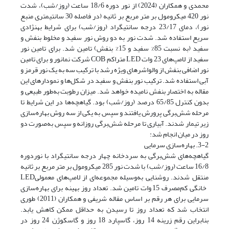
محمدی و همکاران (2024) از نور دوره 18/6 ساعت (روز/شب)، شدت
نور 420 میکرومول بر متر مربع بر ثانیه (در فاصله 30 سانتیمتری منبع
نور)، دمای 23/17 درجه سانتیگراد (روز/شب) برای شرایط بهنژادی
سریع استفاده شد. شدت نور به دو روش نور سفید و مخلوط بنفش و
سفید (به نسبت 85% سفید و 15% بنفش) تامین شد. برای تامین نور
سفید از لامپ‌های 23 وات LED متراکم COB شرکت نمانور و برای تامین
نور اضافی بنفش از والواشرهای ویژه رشد با ترکیب سه به یک نور قرمز و
آبی استفاده شد. ترکیب نور بنفش و سفید در شکل‌ها و نمودارهای این
مقاله به اختصار بنفش نامیده خواهد شد. میزان رطوبت به‌طور طبیعی و
بدون کنترل 65/85 درصد (روز/شب) بود. گیاهچه‌ها در این شرایط تا
مرحله شش‌برگی پرورش یافتند و سپس به یکی از سه روش بهاره‌سازی
زیر تیمار شدند. آبیاری تا مرحله شش‌برگی روزانه و سپس به‌صورت دو
روز در میان انجام شد:
3-2. بهاره‌سازی سرمایی
گیاهچه‌های شش‌برگی به سردخانه چهار درجه سانتیگراد با نوردوره
16/8 ساعت (روز/شب) با شدت نور 285 میکرومول بر متر مربع بر ثانیه
منتقل شدند. روشنایی به‌وسیله مجموعه‌ای از لامپ‌های معمولیLED
خانگی کم‌مصرف 15 وات تامین شد. تعداد روز بهینه برای بهاره‌سازی
سرمایی برای هر رقم بر اساس مقاله شریفی و همکاران (2011) طوری
انتخاب شد که تعداد روز تا رسیدن به حداقل ممکن کاهش یابد.
بنابراین رقم زرینه 14 روز، گاسپارد 18 روز و گاسکوژن 24 روز در