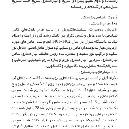
زمستانه و دوم تلفیق بهنژادی سریع و بهاره‌سازی سریع جهت تسریع
نسل‌دهی در گندم‌های زمستانه.
2. روش‌شناسی پژوهش
1-2. طرح آزمایشی
آزمایش به‌صورت اسپلیت‌فاکتوریل در قالب طرح‌ بلوک‌های کامل
تصادفی با سه‌ عامل و شش تکرار در اتاقک رشد گروه زراعت و اصلاح
نباتات دانشگاه تهران در سال 1402-1401 انجام شد. عامل‌های مورد
آزمایش عبارت بودند از: عامل روشنایی (به‌عنوان عامل اصلی) شامل نور
سفید و ترکیب نور سفید و بنفش، سه روش مختلف بهاره‌سازی شامل
بهاره‌سازی سرمایی، بهاره‌سازی نوری و بهاره‌سازی شیمیایی-سرمایی و
سه رقم گندم شامل زرینه، گاسپارد و گاسکوژن.
2-2. تیمارهای بهاره‌سازی
بذرها قبل از کشت در سینی نشا داخل پتری‌ به مدت 24 ساعت داخل آب
خیسانده شده و سپس به پتری‌های جدید روی کاغذ صافی منتقل و پنج
روز در شرایط اتاق (21-23 درجه سانتیگراد) نگهداری شدند. سپس
گیاهچه‌های با وضعیت رشدی بهتر انتخاب و به سینی‌های نشا منتقل
شدند (شکل 3-1). بستر کشت از پیت‌ماس (فری‌پیت) با شن به نسبت
یک به یک تهیه شد. در این پژوهش از سینی‌های نشا 28 سلولی استفاده
شده و بذرهای جوانه‌زده در عمق حدود یک تا دو سانتی‌متری قرار داده
شدند به-گونه‌ای‌که در هر سلول دو بذر قرار داده شد. سپس
سینی‌های نشا به داخل اتاقک رشد منتقل شدند که مطابق گزارش