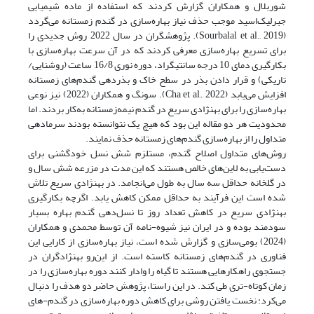
شوربلال و همکاران گزارش کردند که استفاده از ماده شیمیایی
جبرلیک‌اسید موجب حذف نیاز بهاره‌سازی در گندم زمستانه می‌گردد
(Sourbalal et al., 2019). پژوهشگران در سال 2022 روش جدیدی را
برای تسریع بهاره‌سازی معرفی کردند که در آن سرعت بهاره‌سازی با
بکارگیری دمای 10 درجه سانتیگراد، دوره نوری 16/8 ساعت (روشنایی/
تاریکی) و قرار دادن بذر در سطح خاک و بذردهی گندم‌های زمستانه
افزایش می‌یابد (Cha et al., 2022). سونگ و همکاران (2022) نیز نوعی
بهاره‌سازی را برای بهنژادی سریع در گندم نیمه‌زمستانه به‌کار بردند. اما
محدودیت هر دو مقاله این بود که هیچ یک نتوانسته بودند سرمادهی
متداول را از بهاره‌سازی گندم‌های زمستانه حذف نمایند.
روش‌های متداول اصلاح گندم، مستلزم شش نسل خودگشنی برای
دست‌یابی به لاین‌های خالص هستند که این مدت در مزرعه شش سال و
در گلخانه حداقل سه سال به طول می‌انجامد. در بهنژادی سریع تلاش
شده است این فرآیند به حداقل ممکن کاهش یابد. اگرچه بکارگیری
بهنژادی سریع در کاهش تعداد روز تا نسل‌دهی گندم بهاره بسیار
سودمند بوده و در ایران نیز شیوه-نامه آن توسط محمدی و همکاران
(2024) بومی‌سازی و گزارش شده است، نیاز بهاره‌سازی از کارایی این
فناوری در گندم‌های زمستانه کاسته است. از این‌رو بهنژادگران در
جستجوی راهکارهایی هستند تا گیاه را وادار کنند دوره بهاره‌سازی را در
زمان کوتاه-تری طی کند. در این راستا، پژوهش حاضر دو هدف را دنبال
می‌کرد: نخست یافتن روشی برای کاهش دوره بهاره‌سازی در گندم-های