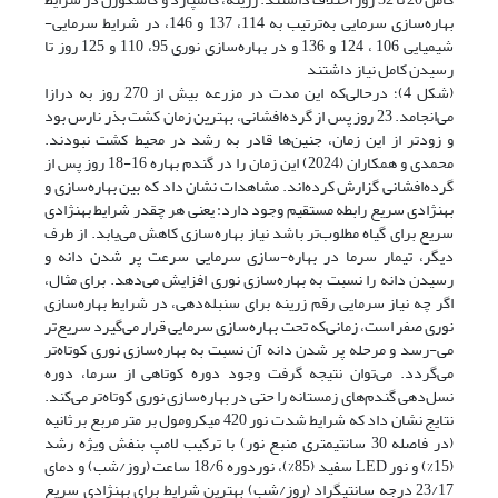
بهاره‌سازی سرمایی به‌‌ترتیب به 114، 137 و 146، در شرایط سرمایی-
شیمیایی 106 ، 124 و 136 و در بهاره‌سازی نوری 95، 110 و 125 روز تا
رسیدن کامل نیاز داشتند
(شکل 4)؛ در‌حالی‌که این مدت در مزرعه بیش از 270 روز به درازا
می‌انجامد. 23 روز پس از گرده‌افشانی، بهترین زمان کشت بذر نارس بود
و زودتر از این زمان، جنین‌ها قادر به رشد در محیط کشت نبودند.
محمدی و همکاران (2024) این زمان را در گندم بهاره 16-18 روز پس از
گرده‌افشانی گزارش کرده‌اند. مشاهدات نشان داد که بین بهاره‌سازی و
بهنژادی سریع رابطه مستقیم وجود دارد: یعنی هر چقدر شرایط بهنژادی
سریع برای گیاه مطلوب‌تر باشد نیاز بهاره‌سازی کاهش می‌یابد. از طرف
دیگر، تیمار سرما در بهاره-سازی سرمایی سرعت پر شدن دانه و
رسیدن دانه را نسبت به بهاره‌سازی نوری افزایش می‌دهد. برای مثال،
اگر چه نیاز سرمایی رقم زرینه برای سنبله‌دهی، در شرایط بهاره‌سازی
نوری صفر است، زمانی‌که تحت بهاره‌سازی سرمایی قرار می‌گیرد سریع‌تر
می-رسد و مرحله پر شدن دانه آن نسبت به بهاره‌سازی نوری کوتاه‌تر
می‌گردد. می‌توان نتیجه گرفت وجود دوره کوتاهی از سرما، دوره
نسل‌دهی گندم‌های زمستانه را حتی در بهاره‌سازی نوری کوتاه‌تر می‌کند.
نتایج نشان داد که شرایط شدت نور 420 میکرومول بر متر مربع بر ثانیه
(در فاصله 30 سانتیمتری منبع نور) با ترکیب لامپ بنفش ویژه‌ رشد
(15%) و نور LED سفید (85%)، نوردوره 18/6 ساعت (روز/شب) و دمای
23/17 درجه سانتیگراد (روز/شب) بهترین شرایط برای بهنژادی سریع