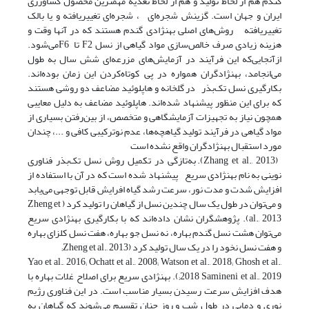
گندم هم از لحاظ تولید و هم از لحاظ تغذیه ‌مهمترین محصول کشاورزی
ایران و جهان است. گزینش شجره‌ای ، شجره‌ای تغییریافته و یا بالک
تغییریافته روش‌های اصلی بهنژادی گندم هستند که در آنها وقت و
هزینه زیادی صرف خالص‌سازی مواد گیاهی از نسل F2 تا F6می‌شود.
از‌آنجایی‌که این فرآیند در آزمایش‌های مزرعه‌ای شش سال به طول
می‌انجامد، بهنژادگران همواره در پی کوتاه‌کردن این زمان بوده‌اند.
بکارگیری نسل تک‌بذر در گلخانه و هاپلوئید مضاعف دو روشی هستند
که برای این منظور پیشنهاد شده‌اند. هاپلوئید مضاعف به دلیل معایبی
همچون نیاز به تجهیزات آزمایشگاهی و متخصص، از بین‌رفتن بسیاری از
مواد گیاهی در فرآیند تولید گیاهچه‌ها، عدم نوترکیبی کافی و ...، چندان
مورد استقبال بهنژادگران واقع نشده است
(Zhang et al., 2013). به‌تازگی در تکمیل روش نسل تک‌بذر فناوری
نوینی به نام بهنژادی سریع پیشنهاد شده‌ است که در آن با استفاده ‌از
افزایش شدت و مدت نور، سرعت رشد گیاه افرایش قابل توجهی می‌یابد
و می‌توان در طول یک سال چندین نسل از گیاهان را تولید کرد ( Zheng et
al., 2013). پژوهشگران نشان داده‌اند که با بکارگیری بهنژادی سریع
می‌توان هشت نسل گندم بهاره، نه نسل جو بهاره، هفت نسل کلزای بهاره‌
و هفت نسل نخود را در یک سال تولید کرد (Zheng et al., 2013;
Yao et al., 2016; Ochatt et al., 2008; Watson et al., 2018; Ghosh et al.,
2018 Samineni et al., 2019;). بهنژادی سریع برای اصلاح غلات بهاره‌ با
هدف افزایش سرعت رسیدن بسیار مناسب است. در این فناوری رژیم
نوری و دمایی در طول شب و روز چنان تقسیم می‌شوند که گیاهان به