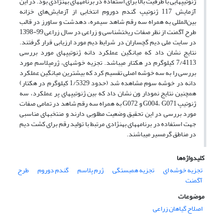
ژنوتیپ‏هایی با ظرفیت بالا برای استفاده در برنامه‏های به‏نژادی بود. در این
آزمایش 117 ژنوتیپ گندم دوروم انتخابی از آزمایش‌های خزانه
بین‌المللی به همراه سه رقم شاهد سیمره، دهدشت و ساورز در قالب
طرح آگمنت از نظر صفات ریخت‎‏شناسی و زراعی در سال زراعی 99-1398
در سایت ملی دیم گچساران در شرایط دیم مورد ارزیابی قرار گرفتند.
نتایج نشان داد که میانگین عملکرد دانه ژنوتیپ‏های مورد بررسی
7/4113 کیلوگرم در هکتار می‏باشد. تجزیه خوشه‏ای، ژرم‏پلاسم مورد
بررسی را به سه خوشه اصلی تقسیم کرد که بیشترین میانگین عملکرد
دانه در خوشه سوم مشاهده شد (حدود 1/5329 کیلوگرم در هکتار)
همچنین نتایج نمودار ون نشان داد که بین ژنوتیپ‏های پر عملکرد، سه
ژنوتیپ G004، G071 و G072 به همراه سه رقم شاهد در تمامی صفات
مورد بررسی در این تحقیق وضعیت مطلوبی دارند و منتخب‏های مناسبی
جهت استفاده در برنامه‏های به‏نژادی مرتبط با تولید رقم برای کشت دیم
در مناطق گرمسیر می‏باشند.
کلیدواژه‌ها
تجزیه خوشه ‏ای
تجزیه همبستگی
ژرم پلاسم
گندم دوروم
طرح
آگمنت
موضوعات
اصلاح گیاهان زراعی