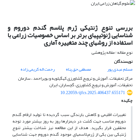
بررسی تنوع ژنتیکی ژرم پلاسم گندم دوروم و
شناسایی ژنوتیپ‏های برتر بر اساس خصوصیات زراعی با
استفاده از روش‏های چند متغییره آماری
نوع مقاله : مقاله پژوهشی
نویسندگان
مسلم عبدی پور
مصطفی حق پناه
رحمت اله کریمی زاده
مرکز تحقیقات، آموزش و ترویج کشاورزی کهگیلویه و بویراحمد ، سازمان
تحقیقات، آموزش و ترویج کشاورزی، گچساران، ایران
10.22059/ijfcs.2025.406437.655171
چکیده
تغییرات اقلیمی و کاهش بارندگی سبب گردیده تا تولید ارقام گندم
دوروم مناسب جهت کشت در دیمزارها روز به روز بیشتر مورد توجه
محققین قرار بگیرید. هدف از این مطالعه نیز شناخت بیشتر تنوع
ژنتیکی بین یکی از ژرم‏پلاسم‏های موجود گندم دوروم جهت شناسایی