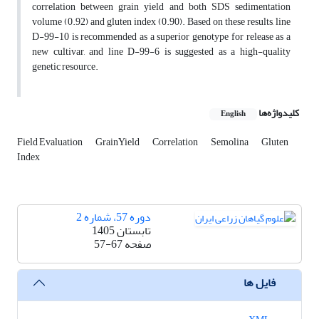
correlation between grain yield and both SDS sedimentation
volume (0.92) and gluten index (0.90). Based on these results, line
D-99-10 is recommended as a superior genotype for release as a
new cultivar, and line D-99-6 is suggested as a high-quality
genetic resource.
کلیدواژه‌ها
English
Field Evaluation
GrainYield
Correlation
Semolina
Gluten
Index
دوره 57، شماره 2
تابستان 1405
صفحه
57-67
فایل ها