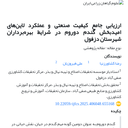
ارزیابی جامع کیفیت صنعتی و عملکرد لاین‌های
امیدبخش گندم دوروم در شرایط بهره‌برداران
شهرستان دزفول
نوع مقاله : مقاله پژوهشی
نویسندگان
2
1
رضا کشاورزنیا
علی فیروزیان
1
استادیار موسسه تحقیقات اصلاح و تهیه نهال و بذر، مرکز تحقیقات کشاورزی
صفی آباد دزفول
2
محقق بخش تحقیقات اصلاح و تهیه نهال و بذر، مرکز تحقیقات و آموزش
کشاورزی و منابع طبیعی صفی آباد، سازمان تحقیقات، آموزش و ترویج
کشاورزی،
10.22059/ijfcs.2025.406048.655168
چکیده
گندم دوروم به عنوان دومین گونه مهم گندم در جهان، نقش حیاتی در