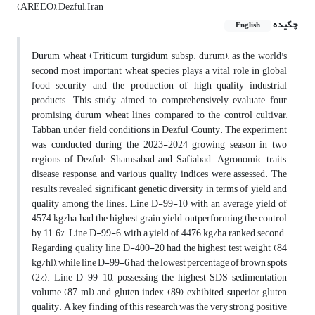
(AREEO), Dezful, Iran
چکیده
English
Durum wheat (Triticum turgidum subsp. durum), as the world's
second most important wheat species, plays a vital role in global
food security and the production of high-quality industrial
products. This study aimed to comprehensively evaluate four
promising durum wheat lines compared to the control cultivar,
Tabban, under field conditions in Dezful County. The experiment
was conducted during the 2023-2024 growing season in two
regions of Dezful: Shamsabad and Safiabad. Agronomic traits,
disease response, and various quality indices were assessed. The
results revealed significant genetic diversity in terms of yield and
quality among the lines. Line D-99-10, with an average yield of
4574 kg/ha, had the highest grain yield, outperforming the control
by 11.6%. Line D-99-6, with a yield of 4476 kg/ha, ranked second.
Regarding quality, line D-400-20 had the highest test weight (84
kg/hl), while line D-99-6 had the lowest percentage of brown spots
(2%). Line D-99-10, possessing the highest SDS sedimentation
volume (87 ml) and gluten index (89), exhibited superior gluten
quality. A key finding of this research was the very strong positive