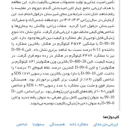
تأمین امنیت غذایی و تولید محصولات صنعتی باکیفیت دارد. این مطالعه
با هدف ارزیابی جامع چهار لاین امیدبخش گندم دوروم در مقایسه با
رقم شاهد تابان تحت شرایط مزرعه‌ای شهرستان دزفول انجام شد. این
آزمایش در سال زراعی ۱۴۰۳-۱۴۰۲ در دو منطقه شمس‌آباد و صفی‌آباد
شهرستان دزفول اجرا گردید. صفات زراعی، واکنش به بیماری‌ها و
شاخص‌های کیفی مختلف مورد ارزیابی قرار گرفت. نتایج نشان داد تنوع
ژنتیکی قابل توجهی از نظر عملکرد و کیفیت بین لاین‌ها وجود دارد. لاین
D-99-10 با میانگین ۴۵۷۴ کیلوگرم در هکتار، بالاترین عملکرد را
داشته و 6/11 درصد نسبت به شاهد برتری نشان داد. لاین D-99-6
نیز با عملکرد ۴۴۷۶ کیلوگرم در هکتار در رده دوم قرار گرفت. در
زمینه کیفیت، لاین D-400-20 بالاترین وزن هکتولیتر (۸۴ کیلوگرم بر
هکتولیتر) و لاین D-99-6 کمترین درصد نقاط قهوه‌ای (۲ درصد) را
داشت. لاین D-99-10 با دارا بودن بالاترین عدد رسوبی SDS (۸۷) و
شاخص گلوتن (۸۹)، از کیفیت برتر گلوتن برخوردار بود. همبستگی
بسیار قوی و مثبت بین عملکرد با عدد رسوبی SDS (۰.۹۲) و شاخص
گلوتن (۰.۹۰) از یافته‌های کلیدی این پژوهش بود. بر این اساس، لاین D-
99-10 به عنوان ژنوتیپی کامل برای معرفی به عنوان رقم جدید و لاین
D-99-6 به عنوان ذخیره ژنتیکی باکیفیت توصیه می‌شوند.
کلیدواژه‌ها
ارزیابی مزرعه ای
عملکرد دانه
همبستگی
سمولینا
شاخص