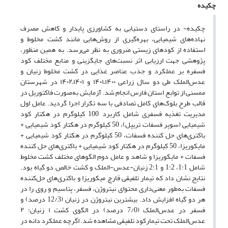
چکیده
چکیده- در راستای دستیابی به کشاورزی پایدار و کاهش مصرف
نهاده‌های شیمیایی، بهره‌گیری از روش‌هایی مانند کشت مخلوط و
استفاده از کودهای زیستی ضروری به نظر می‌رسد. به همین منظور،
پژوهشی جهت ارزیابی اثر نسبت‌های جایگزینی و منابع مختلف کود
فسفره بر عملکرد و جذب عناصر غذایی در کشت مخلوط زنیان و
عدس‌الملک طی دو سال زراعی ۱۴۰۰–۱۴۰۱ و ۱۴۰۱–۱۴۰۲ در شهرستان
ممسنی از توابع استان فارس انجام شد. آزمایش به‌صورت فاکتوریل در
قالب طرح بلوک‌های کامل تصادفی با سه تکرار اجرا گردید. عامل اول
مدیریت تغذیه فسفری شامل کاربرد 100 کیلوگرم در هکتار کود
شیمیایی (سوپر فسفات تریپل)، 50 کیلوگرم در هکتار کود شیمیایی +
باکتری‌های حل کننده فسفات، 50 کیلوگرم در هکتار کود شیمیایی +
مایکوریزا، 50 کیلوگرم در هکتار کود شیمیایی + باکتری‌های حل کننده
فسفات + مایکوریزا و شاهد و عامل دوم الگوهای مختلف کشت مخلوط
شامل 1:1، 1:2 و 2:1 زنیان-عدس-الملک و کشت خالص دو گیاه بود.
نتایج نشان داد که تیمار تلفیقی قارچ میکوریزا و باکتری‌های حل‌کننده
فسفات به‌طور معنی‌داری محتوای نیتروژن، فسفر، پتاسیم و روی را در
هر دو گیاه افزایش داد. بیشترین نیتروژن در زنیان (12/3 درصد) و
فسفر در عدس‌الملک (7/0 درصد) در الگوی کشت ۱ زنیان: ۲
عدس‌الملک تحت تیمارکود تلفیقی مشاهده شد. اگرچه عملکرد دانه در