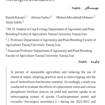
نویسندگان
English
1
2
2
Razieh Karami
Alireza Yadavi
Mohsen Movahhedi Dehnavi
3
Amin Salehi
1
Ph. D. Student in Crop Ecology, Department of Agronomy and Plant
Breeding, Faculty of Agriculture, Yasouj University, Yasouj, Iran
2
2. Professor, Department of Agronomy and Plant Breeding, Faculty of
Agriculture, Yasouj University, Yasouj, Iran
3
Associate Professor, Department of Agronomy and Plant Breeding,
Faculty of Agriculture, Yasouj University, Yasouj, Iran
چکیده
English
In pursuit of sustainable agriculture and reducing the use of
chemical inputs, adopting practices such as intercropping and the
use of biofertilizers has become essential. Accordingly, a study was
conducted to evaluate the effects of replacement ratios and various
phosphorus fertilizer sources on yield and nutrient uptake in an
intercropping system of ajwain (Trachyspermum ammi) and
coronilla (Securigera securidaca L.) during the 2021–2022 and