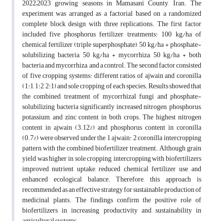
2022–2023 growing seasons in Mamasani County, Iran. The
experiment was arranged as a factorial based on a randomized
complete block design with three replications. The first factor
included five phosphorus fertilizer treatments: 100 kg/ha of
chemical fertilizer (triple superphosphate), 50 kg/ha + phosphate-
solubilizing bacteria, 50 kg/ha + mycorrhiza, 50 kg/ha + both
bacteria and mycorrhiza, and a control. The second factor consisted
of five cropping systems: different ratios of ajwain and coronilla
(1:1, 1:2, 2:1) and sole cropping of each species. Results showed that
the combined treatment of mycorrhizal fungi and phosphate-
solubilizing bacteria significantly increased nitrogen, phosphorus,
potassium, and zinc content in both crops. The highest nitrogen
content in ajwain (3.12%) and phosphorus content in coronilla
(0.7%) were observed under the 1 ajwain: 2 coronilla intercropping
pattern with the combined biofertilizer treatment. Although grain
yield was higher in sole cropping, intercropping with biofertilizers
improved nutrient uptake, reduced chemical fertilizer use, and
enhanced ecological balance. Therefore, this approach is
recommended as an effective strategy for sustainable production of
medicinal plants. The findings confirm the positive role of
biofertilizers in increasing productivity and sustainability in
agricultural systems..