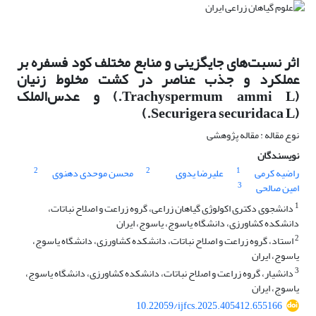
اثر نسبت‌های جایگزینی و منابع مختلف کود فسفره بر
عملکرد و جذب عناصر در کشت مخلوط زنیان
(Trachyspermum ammi L.) و عدس‌الملک
(Securigera securidaca L.)
نوع مقاله : مقاله پژوهشی
نویسندگان
2
2
1
راضیه کرمی
علیرضا یدوی
محسن موحدی دهنوی
3
امین صالحی
1
دانشجوی دکتری اکولوژی گیاهان زراعی، گروه زراعت و اصلاح نباتات،
دانشکده کشاورزی، دانشگاه یاسوج، یاسوج، ایران
2
استاد، گروه زراعت و اصلاح نباتات، دانشکده کشاورزی، دانشگاه یاسوج،
یاسوج، ایران
3
دانشیار، گروه زراعت و اصلاح نباتات، دانشکده کشاورزی، دانشگاه یاسوج،
یاسوج، ایران
10.22059/ijfcs.2025.405412.655166