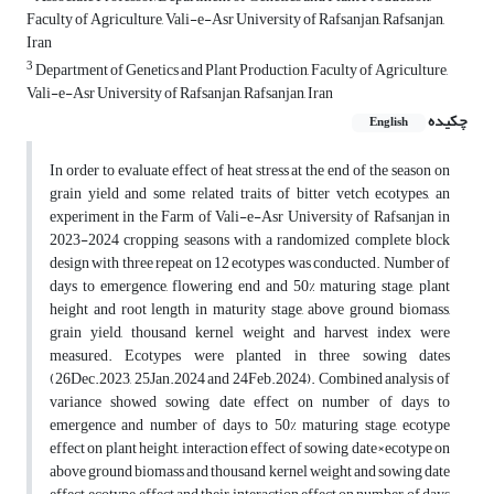
Faculty of Agriculture, Vali-e-Asr University of Rafsanjan, Rafsanjan,
Iran
3
Department of Genetics and Plant Production, Faculty of Agriculture,
Vali-e-Asr University of Rafsanjan, Rafsanjan, Iran
چکیده
English
In order to evaluate effect of heat stress at the end of the season on
grain yield and some related traits of bitter vetch ecotypes, an
experiment in the Farm of Vali-e-Asr University of Rafsanjan in
2023-2024 cropping seasons with a randomized complete block
design with three repeat on 12 ecotypes was conducted. Number of
days to emergence, flowering end and 50% maturing stage, plant
height and root length in maturity stage, above ground biomass,
grain yield, thousand kernel weight and harvest index were
measured. Ecotypes were planted in three sowing dates
(26Dec.2023, 25Jan.2024 and 24Feb.2024). Combined analysis of
variance showed sowing date effect on number of days to
emergence and number of days to 50% maturing stage, ecotype
effect on plant height, interaction effect of sowing date×ecotype on
above ground biomass and thousand kernel weight and sowing date