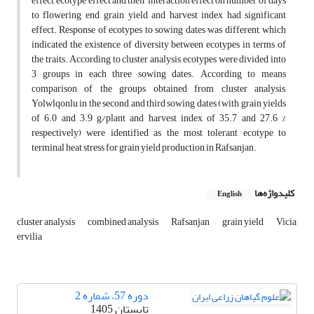
effect, ecotype effect and their interaction effect on number of days
to flowering end, grain yield and harvest index had significant
effect. Response of ecotypes to sowing dates was different, which
indicated the existence of diversity between ecotypes in terms of
the traits. According to cluster analysis, ecotypes were divided into
3 groups in each three sowing dates. According to means
comparison of the groups obtained from cluster analysis,
Yolwlqonlu in the second and third sowing dates (with grain yields
of 6.0 and 3.9 g/plant and harvest index of 35.7 and 27.6 %
respectively) were identified as the most tolerant ecotype to
terminal heat stress for grain yield production in Rafsanjan.
کلیدواژه‌ها
English
cluster analysis
combined analysis
Rafsanjan
grain yield
Vicia
ervilia
دوره 57، شماره 2
تابستان 1405