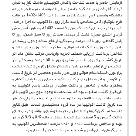
آزمایش حاضر با هدف شناخت واکنش اکوتیپ‏های ماشک تلخ به تنش
گرمای آخر فصل بر عملکرد دانه و برخی خصوصیات مرتبط در مزرعه
دانشگاه ولی‏عصر (عج) رفسنجان در سال زراعی 1403-1402 در قالب
طرح بلوک‏های کامل تصادفی با سه تکرار روی 12 اکوتیپ به اجرا درآمد.
اکوتیپ‏ها در تاریخ‏های 5 دی، 5 بهمن و 5 اسفند 1402 (به‏منظور تأمین تنش
گرمای انتهای فصل) کشت گردیدند. صفات روز تا سبز شدن، روز تا
پایان گل‏دهی، روز تا 50 درصد رسیدگی، ارتفاع ساقه و طول ریشه در
پایان رشد، وزن خشک اندام هوائی، عملکرد دانه، وزن هزار دانه و
شاخص برداشت ارزیابی شدند. تجزیه واریانس مرکب نشان داد اثر
تاریخ کاشت برای روز تا سبز شدن و روز تا 50 درصد رسیدگی، اثر
اکوتیپ برای ارتفاع ساقه در پایان رشد، اثر متقابل تاریخ کاشت×اکوتیپ
برای وزن خشک اندام هوائی و وزن هزار دانه و همچنین اثر تاریخ کاشت،
اثر اکوتیپ و اثر متقابل تاریخ کاشت×اکوتیپ برای روز تا پایان گل‏دهی،
عملکرد دانه و شاخص برداشت معنی‏دار بودند. پاسخ اکوتیپ‏ها به
تاریخ‏های کاشت متفاوت بود که نشان‏دهنده وجود تنوع بین اکوتیپ‏ها از
لحاظ صفات مورد مطالعه بود. با توجه به نتایج تجزیه خوشه‏ای، در هر
سه تاریخ کاشت اکوتیپ‏ها در سه گروه دسته‏بندی شدند. طبق نتایج
مقایسه میانگین گروه‏های حاصل از تجزیه خوشه‏ای، یولقنلو در تاریخ‏های
کاشت 5 بهمن و 5 اسفند (به‏ترتیب با عملکرد دانه 0/6 و 9/3 گرم در
بوته و شاخص برداشت 7/35 و 6/27 درصد) متحمل‏ترین اکوتیپ به
تنش گرمای انتهای فصل رشد جهت تولید دانه در رفسنجان بود.