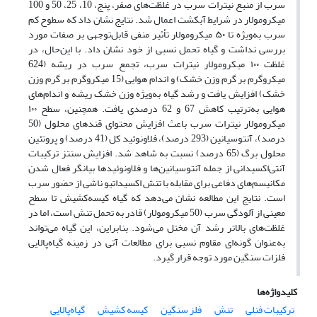
سرب از منبع نیترات سرب در غلظت‌های صفر، پنج، 10، 25، 50 و 100
میکرومولار در شرایط آبکشت اعمال شد. نتایج نشان داد که سطوح کم
سرب به‌ویژه تا ۵۰ میکرومولار تأثیر منفی قابل‌توجهی بر صفات مورد
بررسی نداشت و گیاه تحمل نسبی از خود نشان داد. با این‌حال، در
غلظت ۱۰۰ میکرومولار نیترات سرب، تجمع سرب در ریشه (624
میکروگرم بر گرم وزن خشک) و اندام هوایی (15 میکروگرم بر گرم وزن
خشک) افزایش یافت و رشد گیاه به‌ویژه وزن خشک ریشه و اندام‌های
هوایی به‌ترتیب کاهش 67 و 62 درصدی یافت. همچنین، سطح ۱۰۰
میکرومولار نیترات سرب باعث افزایش محتوای قندهای محلول (50
درصد)، آنتوسیانین (293 درصد)، فلاونوئید کل (41 درصد) و پروتئین
محلول برگ (65 درصد) نسبت به شاهد شد. افزایش سنتز ترکیبات
آنتی‌اکسیدانی از جمله آنتوسیانین‌ها و فلاونوئیدها بیانگر فعال شدن
مکانیسم‌های دفاعی برای مقابله با تنش اکسیداتیو ناشی از حضور سرب
است. نتایج این مطالعه نشان می‌دهد که گیاه کیسه‌کشیش تا سطح
معینی از آلودگی سرب (50 میکرومولار) قادر به تحمل تنش است، اما در
غلظت‌های بالاتر رشد آن مختل می‌شود. بنابراین، این گیاه می‌تواند
به‌عنوان گونه‌ای مقاوم نسبی برای مطالعات آتی در زمینه گیاه‌پالایی
فلزات سنگین مورد توجه قرار گیرد.
کلیدواژه‌ها
ترکیبات فنلی
تنش
فلز سنگین
کیسه کشیش
گیاه‌پالایی