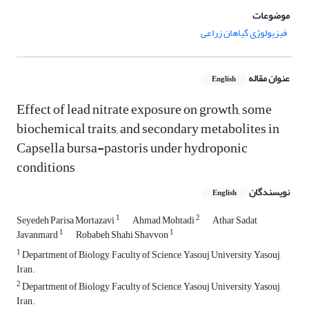
موضوعات
فیزیولوژی گیاهان زراعی
عنوان مقاله
English
Effect of lead nitrate exposure on growth, some
biochemical traits, and secondary metabolites in
Capsella bursa-pastoris under hydroponic
conditions
نویسندگان
English
1
2
Seyedeh Parisa Mortazavi
Ahmad Mohtadi
Athar Sadat
1
1
Javanmard
Robabeh Shahi Shavvon
1
Department of Biology, Faculty of Science, Yasouj University, Yasouj,
Iran.
2
Department of Biology, Faculty of Science, Yasouj University, Yasouj,
Iran.