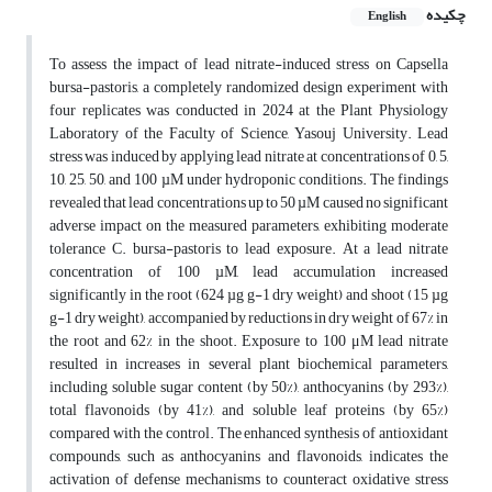
چکیده
English
To assess the impact of lead nitrate-induced stress on Capsella
bursa-pastoris, a completely randomized design experiment with
four replicates was conducted in 2024 at the Plant Physiology
Laboratory of the Faculty of Science, Yasouj University. Lead
stress was induced by applying lead nitrate at concentrations of 0, 5,
10, 25, 50, and 100 µM under hydroponic conditions. The findings
revealed that lead concentrations up to 50 µM caused no significant
adverse impact on the measured parameters, exhibiting moderate
tolerance C. bursa-pastoris to lead exposure. At a lead nitrate
concentration of 100 µM, lead accumulation increased
significantly in the root (624 µg g-1 dry weight) and shoot (15 µg
g-1 dry weight), accompanied by reductions in dry weight of 67% in
the root and 62% in the shoot. Exposure to 100 μM lead nitrate
resulted in increases in several plant biochemical parameters,
including soluble sugar content (by 50%), anthocyanins (by 293%),
total flavonoids (by 41%), and soluble leaf proteins (by 65%)
compared with the control. The enhanced synthesis of antioxidant
compounds, such as anthocyanins and flavonoids, indicates the
activation of defense mechanisms to counteract oxidative stress