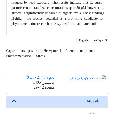
induced by lead exposure. The results indicate that C. bursa-
pastoris can tolerate lead concentrations up to 50 µM; however, its
growth is significantly impaired at higher levels. These findings
highlight the species' potential as a promising candidate for
phytoremediation research in heavy metal-contaminated soils.
کلیدواژه‌ها
English
Capsella bursa-pastoris
Heavy metal
Phenolic compounds
Phytoremediation
Stress
دوره 57، شماره 2
تابستان 1405
صفحه
29-42
فایل ها