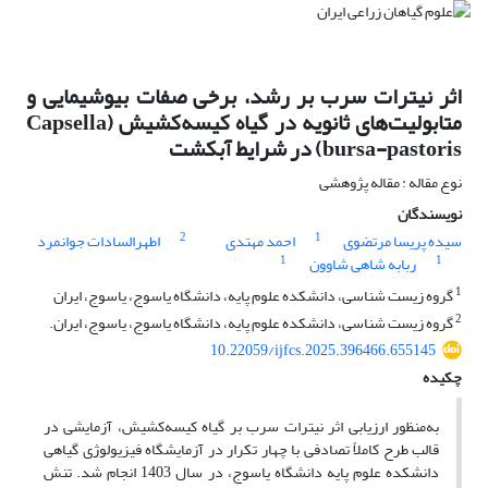
اثر نیترات سرب بر رشد، برخی صفات بیوشیمایی و
متابولیت‌های ثانویه در گیاه کیسه‌کشیش (Capsella
bursa-pastoris) در شرایط آبکشت
نوع مقاله : مقاله پژوهشی
نویسندگان
2
1
سیده پریسا مرتضوی
احمد مهتدی
اطهرالسادات جوانمرد
1
1
ربابه شاهی شاوون
1
گروه زیست شناسی، دانشکده علوم پایه، دانشگاه یاسوج، یاسوج، ایران
2
گروه زیست شناسی، دانشکده علوم پایه، دانشگاه یاسوج، یاسوج، ایران.
10.22059/ijfcs.2025.396466.655145
چکیده
به‌منظور ارزیابی اثر نیترات سرب بر گیاه کیسه‌کشیش، آزمایشی در
قالب طرح کاملاً تصادفی با چهار تکرار در آزمایشگاه فیزیولوژی گیاهی
دانشکده علوم پایه دانشگاه یاسوج، در سال 1403 انجام شد. تنش