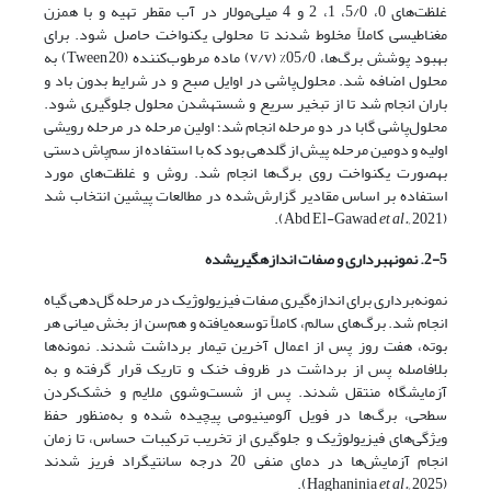
غلظت‌های 0، 5/0، 1، 2 و 4 میلی‌مولار در آب مقطر تهیه و با همزن
مغناطیسی کاملاً مخلوط شدند تا محلولی یکنواخت حاصل شود. برای
بهبود پوشش برگ‌ها، 05/0% (v/v) ماده مرطوب‌کننده (Tween 20) به
محلول اضافه شد. محلول‌پاشی در اوایل صبح و در شرایط بدون باد و
باران انجام شد تا از تبخیر سریع و شسته­شدن محلول جلوگیری شود.
محلول‌پاشی گابا در دو مرحله انجام شد؛ اولین مرحله در مرحله رویشی
اولیه و دومین مرحله پیش از گلدهی بود که با استفاده از سم‌پاش دستی
به­صورت یکنواخت روی برگ‌ها انجام شد. روش و غلظت‌های مورد
استفاده بر اساس مقادیر گزارش‌شده در مطالعات پیشین انتخاب شد
et al.,
2021).
(Abd El-Gawad
2-5. نمونه­برداری و صفات اندازه­گیری
شده
نمونه‌برداری برای اندازه‌گیری صفات فیزیولوژیک در مرحله گل‌دهی گیاه
انجام شد. برگ‌های سالم، کاملاً توسعه‌یافته و هم‌سن از بخش میانی هر
بوته، هفت روز پس از اعمال آخرین تیمار برداشت شدند. نمونه‌ها
بلافاصله پس از برداشت در ظروف خنک و تاریک قرار گرفته و به
آزمایشگاه منتقل شدند. پس از شست‌وشوی ملایم و خشک‌کردن
سطحی، برگ‌ها در فویل آلومینیومی پیچیده شده و به‌منظور حفظ
ویژگی‌های فیزیولوژیک و جلوگیری از تخریب ترکیبات حساس، تا زمان
انجام آزمایش‌ها در دمای منفی 20 درجه سانتی­گراد فریز شدند
et al.,
2025).
(Haghaninia