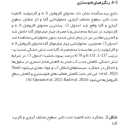
4-3. رنگیزه­های فتوسنتزی
نتایج به­دست­آمده نشان داد محتوای کلروفیل
b
،
a
و کارتنوئید کاملینا
تحت تاثیر سطوح مختلف آبیاری، محلول­پاشی گابا و اثر متقابل سطوح
آبیاری و گابا واقع شد (جدول 2). بیشترین محتوای کلروفیل a،
b
و
کارتنوئید در شرایط عدم تنش و با مصرف چهار میلی­مولار گابا حاصل شد
و کمترین مقادیر نیز در تیمار تنش شدید بدون محلول­پاشی مشاهده شد
(جدول 3). همچنین، محلول­پاشی چهار میلی­مولار گابا محتوای کلروفیل
b
،
a
و کارتنوئید را در مقایسه با عدم مصرف گابا تحت تنش خشکی شدید به­
ترتیب 1/137، 6/131 و 4/76 درصد بهبود بخشید (جدول 3). در شرایط
تنش خشکی، کاهش جذب آب منجر به کاهش فشار اسمزی در سلول‌ها
و اختلال در عملکرد سیستم‌های انتقال آب و مواد مغذی می‌شود (Yuan
et al.
, 2023). این امر باعث کاهش فعالیت‌های فتوسنتزی و کاهش سطح
کلروفیل‌ها می‌شود (Al-Quraan
, 2024).
et al.
, 2021; Rad
et al.
شکل 2.
عملکرد دانه کاملینا تحت تاثیر سطوح مختلف آبیاری و کاربرد
گابا.