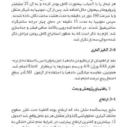
هر تیمار را با آسیاب به­صورت کامل پودر کرده و به آن 25 میلی­لیتر
پترولیوم­اتر به­عنوان حلال اضافه شد. پس از آن، نمونه­ها به شیکر منتقل
و با سرعت 160 دور در دقیقه به مدت هشت ساعت تکان داده شدند.
سپس نمونه­ها به مدت 15 دقیقه در دمای چهار درجه سانتی­گراد
سانتریفیوژ شدند. در ادامه لایه رویی باکاغذ صافی فیلتر و جداسازی
شد. لازم به ذکر است که به منظور استخراج کامل روغن مراحل ذکر
شده دو الی سه بار تکرار شد.
2-6. آنالیز آماری
بعد از اطمینان از نرمال­بودن داده­ها، تجزیه واریانس با استفاده از نرم­
افزار SAS ورژن 4/9 و رسم نمودارها با نرم­افزار Excel انجام شد.
همچنین، مقایسه میانگین داده­ها با استفاده از آزمون LSDدر سطح
احتمال پنج درصد انجام شد.
یافته­های پژوهش و بحث
3-1. ارتفاع
نتایج به­دست­آمده نشان داد که ارتفاع بوته کاملینا تحت تاثیر سطوح
مختلف آبیاری، محلول­پاشی گابا و اثر متقابل هر دو عامل واقع شد (جدول
2). بیشترین و کمترین ارتفاع به­ترتیب در شرایط عدم تنش خشکی به