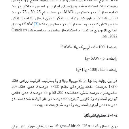
رطوبت خاک استفاده شد و رژیم­های آبیاری بر اساس حداکثر درصد
تخلیه مجاز آب در دسترس (MAD) در سه سطح 25، 50 و 75 درصد
اعمال شدند، به­طوری­که به­ترتیب بیانگر آبیاری نرمال (شاهد)، تنش
ملایم و تنش شدید بود. مقدار آب در دسترس خاک (SAW
[3]
) و عمق
آبیاری لازم برای هر تیمار با استفاده از روابط زیر محاسبه شد (Ostadi
et
al.,
2022):
رابطه 1
) × d × 100
θ
-
θ
SAW= (
fc
pwp
رابطه 2
= SAW × p
I
d
رابطه 3
× 100] / Ea
Ig= [I
d
در این روابط θ
، E
، d، p، I
، θ
و I
به­ترتیب ظرفیت زراعی خاک
g
fc
pwp
d
a
(1/27 درصد)، نقطه پژمردگی دائم (7/13 درصد)، عمق خاک (20
سانتی‌متر)، درصد تنش اعمال­شده (25، 50 و 75 درصد)، عمق خالص
آبیاری (سانتی­متر)، کارایی آبیاری (65 درصد در نظر گرفته شده است) و
عمق ناخالص آبیاری (سانتی‌متر) در تنش­های مختلف بودند.
2-4-2. محلول­پاشی گابا
برای اعمال گابا (Sigma‑Aldrich, USA) محلول‌های مورد نیاز برای