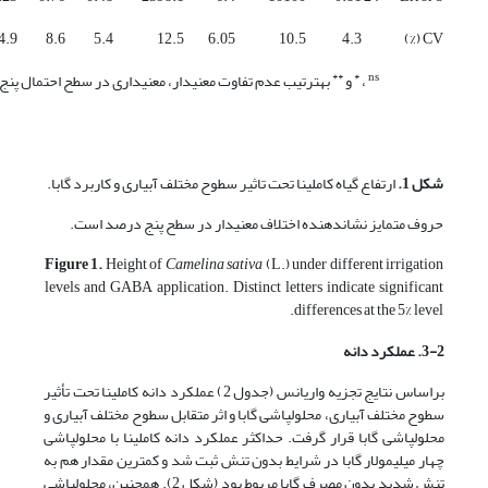
4.9
8.6
5.4
12.5
6.05
10.5
4.3
CV (%)
**
*
ns
،
و
به­ترتیب عدم تفاوت معنی­دار، معنی­داری در سطح احتمال پن
شکل 1.
ارتفاع گیاه کاملینا تحت تاثیر سطوح مختلف آبیاری و کاربرد گابا.
حروف متمایز نشان­دهنده اختلاف معنی­دار در سطح پنج درصد است.
Figure 1.
Height of
Camelina sativa
(L.) under different irrigation
levels and GABA application. Distinct letters indicate significant
differences at the 5% level.
3-2. عملکرد دانه
براساس نتایج تجزیه واریانس (جدول 2) عملکرد دانه کاملینا تحت تأثیر
سطوح مختلف آبیاری، محلول­پاشی گابا و اثر متقابل سطوح مختلف آبیاری و
محلول­پاشی گابا قرار گرفت. حداکثر عملکرد دانه کاملینا با محلول­پاشی
چهار میلی­مولار گابا در شرایط بدون تنش ثبت شد و کمترین مقدار هم به
تنش شدید بدون مصرف گابا مربوط بود (شکل 2). همچنین، محلول­پاشی