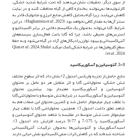
از سوی دیگر، تحقیقات نشان می‌دهند که تحت شرایط شدید خشکی،
کارتنوئیدها نمی‌توانند به‌اندازه کافی از گیاه محافظت کنند و در نهایت
کاهش می‌یابند، زیرا گیاه به‌دلیل کاهش منابع انرژی و متابولیک قادر به
سنتز آن‌ها به مقدار کافی نخواهد بود (Haghaninia
et al.
, 2023). در این
شرایط، گابا می‌تواند به‌عنوان یک مکانیسم دفاعی در برابر اکسیداتیو و
استرس‌های محیطی باشد، چرا که گابا باعث فعال‌سازی سیستم‌های
آنتی‌اکسیدانی و بهبود توازن رادیکال‌های آزاد در گیاه می‌شود و به حفظ
سطح کلروفیل‌ها در شرایط خشکی کمک می­کند (Qian
, 2024; Shala
et al.
et al.
, 2024).
5-3. آنتوسیانین و آسکوربیک
اسید
نتایج حاصل از تجزیه واریانس (جدول 2) نشان داد که اثر سطوح مختلف
تنش خشکی، محلول­پاشی گابا و اثر متقابل هر دو عامل بر محتوای
آنتوسیانین و آسکوربیک­اسید معنی­دار بود. بیشترین محتوای
آنتوسیانین و آسکوربیک­اسید در شرایط تنش متوسط و با محلول­پاشی گابا
با غلظت چهار میلی­مولار حاصل شد و کمترین محتوای این صفات هم به
شاهد تعلق داشت (جدول 3). همچنین، محلول­پاشی گابا با غلظت چهار
میلی­مولار تحت تنش متوسط در مقایسه با شاهد محتوای آنتوسیانین و
آسکوربیک­اسید را 7/175 و 9/77 درصد افزایش داد (جدول 3).
اسیدآسکوربیک و آنتوسیانین‌ها به‌عنوان ترکیبات آنتی‌اکسیدانی
شناخته شده‌اند که در کاهش اثرات منفی اکسیداتیو نقش حیاتی دارند