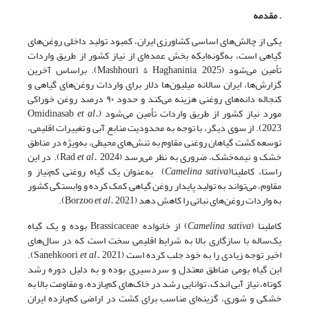
. مقدمه
یکی از چالش‌های اساسی کشاورزی ایران، کمبود تولید داخلی روغن‌های
گیاهی است، به‌گونه‌ای­که بخش عمده‌ای از نیاز کشور از طریق واردات
تأمین می‌شود (Mashhouri & Haghaninia, 2025). براساس آخرین
گزارش‌ها، ایران سالانه میلیون‌ها دلار برای واردات روغن‌های گیاهی و
کنجاله دانه‌های روغنی هزینه می‌کند و حدود ۹۰ درصد روغن خوراکی
مورد نیاز کشور از طریق واردات تأمین می‌شود (Omidinasab
et al.,
2023). از سوی دیگر، با توجه به محدودیت منابع آبی و تغییرات اقلیمی،
توسعه کشت گیاهان روغنی مقاوم به تنش‌های محیطی، به‌ویژه در مناطق
خشک و نیمه‌خشک، ضروری به نظر می‌رسد (Rad
et al.
, 2024). در این
راستا، کاملینا(
sativa
Camelina
) به‌عنوان یک گیاه روغنی کم‌نیاز و
مقاوم، می‌تواند به تولید پایدار روغن گیاهی کمک کرده و وابستگی کشور
به واردات روغن‌های نباتی را کاهش دهد (Borzoo
, 2021).
et al.
کاملینا (
sativa
Camelina
) از خانواده Brassicaceae بوده و یک گیاه
یک‌ساله با سازگاری بالا به شرایط اقلیمی سخت است که در سال‌های
اخیر توجه زیادی را به خود جلب کرده است (Sanehkoori
et al.
, 2021).
این گیاه بومی مناطق معتدل و سردسیری بوده و به دلیل دوره رشد
کوتاه، نیاز آبی اندک، توانایی رشد در خاک‌های کم‌بازده، و مقاومت بالا به
خشکی و شوری، گزینه‌ای مناسب برای کشت در اراضی کم‌بازده ایران