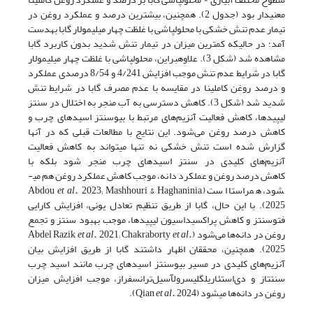
معنی­دار بود (جدول 2). همچنین، بیشترین درصد و عملکرد روغن در
تیمار عدم تنش خشکی با محلول­پاشی با غلظت چهار میلی­مولار گابا به­دست
آمد؛ در حالی­که کمترین میزان در تیمار تنش شدید بدون کاربرد گابا
مشاهده شد (شکل 3). علاوه­بر­این، محلول­پاشی با غلظت چهار میلی­مولار
گابا در شرایط عدم تنش موجب افزایش 4/241 و 8/54 درصدی عملکرد
و درصد روغن کاملینا در مقایسه با عدم مصرف گابا در شرایط تنش
شدید شد (شکل 3). کاهش دسترسی به آب منجر به اختلال در سنتز
لیپیدها، کاهش فعالیت آنزیم‌های مرتبط با بیوسنتز اسیدهای چرب و
کاهش درصد روغن می‌شود. این نتایج با مطالعات قبلی که در آن­ها
گزارش شده است تنش خشکی نه تنها می­تواند به کاهش فعالیت
آنزیم‌های کلیدی در سنتز اسیدهای چرب منجر شود بلکه با
کاهش درصد روغن و عملکرد دانه، موجب کاهش عملکرد روغن هم می­
شود، هم­راستا است (Abdou
, 2023; Mashhouri & Haghaninia,
et al.
2025). با این حال، گابا از طریق تنظیم تعادل یونی، افزایش کارایی
فتوسنتز و کاهش پراکسیداسیون لیپیدها، موجب بهبود سنتز و تجمع
روغن در دانه‌ها می‌شود (Abdel Razik
,
et al.
, 2021; Chakraborty
et al.
2025). همچنین، محققان اظهار داشتند گابا از طریق افزایش بیان
آنزیم‌های کلیدی در مسیر بیوسنتز اسیدهای چرب مانند اسید چرب
سنتتاز و دی‌استئاریل­گلیسرول­آسیل‌ترانسفراز، موجب افزایش میزان
روغن در دانه‌ها می­شود (Qian
, 2024).
et al.