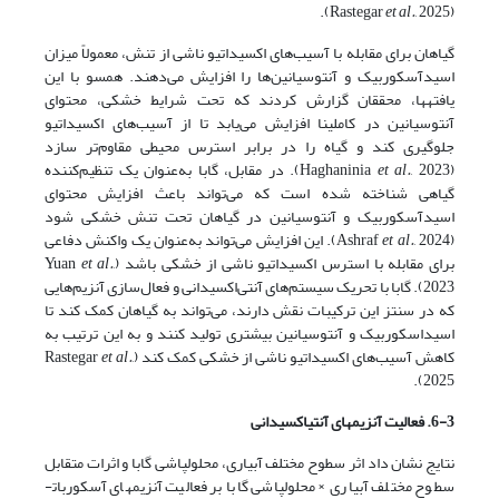
et al.
, 2025).
(Rastegar
گیاهان برای مقابله با آسیب‌های اکسیداتیو ناشی از تنش، معمولاً میزان
اسیدآسکوربیک و آنتوسیانین‌ها را افزایش می‌دهند. همسو با این
یافته­ها، محققان گزارش کردند که تحت شرایط خشکی، محتوای
آنتوسیانین در کاملینا افزایش می‌یابد تا از آسیب‌های اکسیداتیو
جلوگیری کند و گیاه را در برابر استرس محیطی مقاوم‌تر سازد
(Haghaninia
et al.
, 2023). در مقابل، گابا به‌عنوان یک تنظیم‌کننده
گیاهی شناخته شده است که می‌تواند باعث افزایش محتوای
اسیدآسکوربیک و آنتوسیانین در گیاهان تحت تنش خشکی شود
(Ashraf
et al.
, 2024). این افزایش می‌تواند به‌عنوان یک واکنش دفاعی
برای مقابله با استرس اکسیداتیو ناشی از خشکی باشد (Yuan
,
et al.
2023). گابا با تحریک سیستم‌های آنتی‌اکسیدانی و فعال‌سازی آنزیم‌هایی
که در سنتز این ترکیبات نقش دارند، می‌تواند به گیاهان کمک کند تا
اسیداسکوربیک و آنتوسیانین بیشتری تولید کنند و به این ترتیب به
کاهش آسیب‌های اکسیداتیو ناشی از خشکی کمک کند (Rastegar
,
et al.
2025).
6-3. فعالیت آنزیم­های آنتی­اکسیدانی
نتایج نشان داد اثر سطوح مختلف آبیاری، محلول­پاشی گابا و اثرات متقابل
سطوح مختلف آبیاری × محلول­پاشی گابا بر فعالیت آنزیم­های آسکوربات­