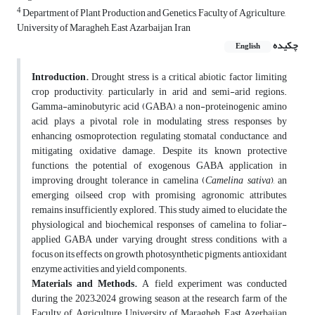
4
Department of Plant Production and Genetics, Faculty of Agriculture,
University of Maragheh, East Azarbaijan, Iran
چکیده
English
Introduction.
Drought stress is a critical abiotic factor limiting
crop productivity, particularly in arid and semi-arid regions.
Gamma-aminobutyric acid (GABA), a non-proteinogenic amino
acid, plays a pivotal role in modulating stress responses by
enhancing osmoprotection, regulating stomatal conductance, and
mitigating oxidative damage. Despite its known protective
functions, the potential of exogenous GABA application in
improving drought tolerance in camelina (
Camelina sativa
), an
emerging oilseed crop with promising agronomic attributes,
remains insufficiently explored. This study aimed to elucidate the
physiological and biochemical responses of camelina to foliar-
applied GABA under varying drought stress conditions, with a
focus on its effects on growth, photosynthetic pigments, antioxidant
enzyme activities, and yield components.
Materials and Methods.
A field experiment was conducted
during the 2023–2024 growing season at the research farm of the
Faculty of Agriculture, University of Maragheh, East Azerbaijan