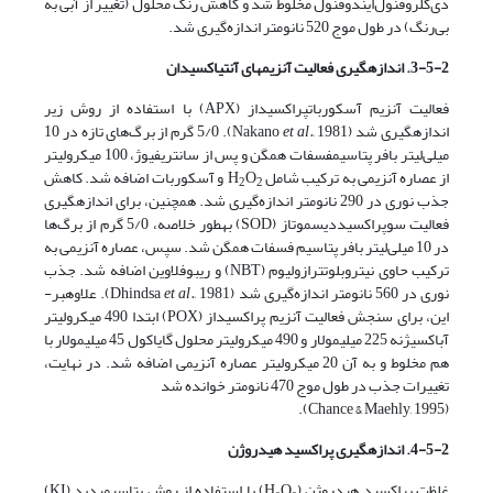
دی‌کلروفنول‌ایندوفنول مخلوط شد و کاهش رنگ محلول (تغییر از آبی به
بی‌رنگ) در طول موج 520 نانومتر اندازه‌گیری شد.
3-5-2. اندازه­گیری فعالیت آنزیم­های آنتی­اکسیدان
فعالیت آنزیم آسکوربات­پراکسیداز (APX) با استفاده از روش زیر
اندازه­گیری شد (Nakano
et al.
, 1981). 5/0 گرم از برگ‌های تازه در 10
میلی‌لیتر بافر پتاسیم­فسفات همگن و پس از سانتریفیوژ، 100 میکرولیتر
از عصاره آنزیمی به ترکیب شامل H
O
و آسکوربات اضافه شد. کاهش
2
2
جذب نوری در 290 نانومتر اندازه‌گیری شد. همچنین، برای اندازه­گیری
فعالیت سوپراکسیددیسموتاز (SOD) به­طور خلاصه، 5/0 گرم از برگ‌ها
در 10 میلی‌لیتر بافر پتاسیم فسفات همگن شد. سپس، عصاره آنزیمی به
ترکیب حاوی نیتروبلوتترازولیوم (NBT) و ریبوفلاوین اضافه شد. جذب
نوری در 560 نانومتر اندازه‌گیری شد (Dhindsa
et al.
, 1981). علاوه­بر­
این، برای سنجش فعالیت آنزیم پراکسیداز (POX) ابتدا 490 میکرولیتر
آب­اکسیژنه 225 میلی­مولار و 490 میکرولیتر محلول گایاکول 45 میلی­مولار با
هم مخلوط و به آن 20 میکرولیتر عصاره آنزیمی اضافه شد. در نهایت،
تغییرات جذب در طول موج 470 نانومتر خوانده شد
(Chance & Maehly, 1995).
4-5-2. اندازه­گیری پراکسید هیدروژن
غلظت پراکسید هیدروژن (H₂O₂) با استفاده از روش پتاسیم­یدید (KI)