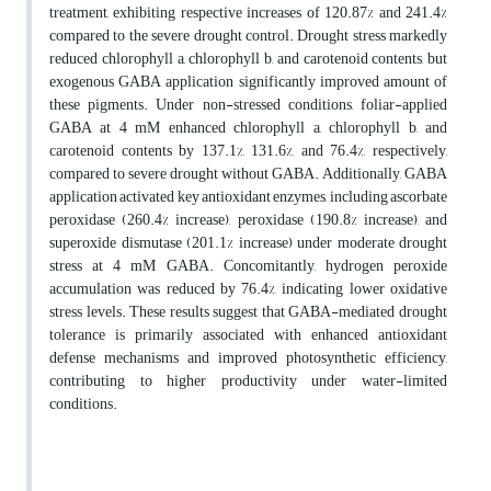
treatment, exhibiting respective increases of 120.87% and 241.4%
compared to the severe drought control. Drought stress markedly
reduced chlorophyll a, chlorophyll b, and carotenoid contents, but
exogenous GABA application significantly improved amount of
these pigments. Under non-stressed conditions, foliar-applied
GABA at 4 mM enhanced chlorophyll a, chlorophyll b, and
carotenoid contents by 137.1%, 131.6%, and 76.4%, respectively,
compared to severe drought without GABA. Additionally, GABA
application activated key antioxidant enzymes, including ascorbate
peroxidase (260.4% increase), peroxidase (190.8% increase), and
superoxide dismutase (201.1% increase) under moderate drought
stress at 4 mM GABA. Concomitantly, hydrogen peroxide
accumulation was reduced by 76.4%, indicating lower oxidative
stress levels. These results suggest that GABA-mediated drought
tolerance is primarily associated with enhanced antioxidant
defense mechanisms and improved photosynthetic efficiency,
contributing to higher productivity under water-limited
conditions.