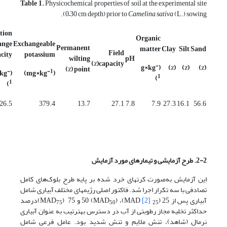
Table 1.
Physicochemical properties of soil at the experimental site
(0–30 cm depth) prior to
Camelina sativa
(L.) sowing.
tion
Organic
ange
Exchangeable
Permanent
matter
Clay
Silt
Sand
Field
city
potassium
wilting
pH
capacity(%)
-
×
kg
(g
(%)
(%)
(%)
point (%)
-
-1
kg
(Cmolc
)
×
kg
(mg
1
)
1
)
26.5
379.4
13.7
27.1
7.8
7.9
27.3
16.1
56.6
2-2. طرح آزمایشی و تیمارهای مورد آزمایش
این آزمایش به‌صورت کرت­های خرد شده بر پایه طرح بلوک‌های کامل
تصادفی با سه تکرار اجرا شد. فاکتور اصلی رژیم­های مختلف آبیاری شامل
آبیاری پس از 25 (MAD
[2]
)، 50 (MAD
) و 75 (MAD
)درصد
75
50
25
حداکثر تخلیه مجاز رطوبتی از آب در دسترس به­ترتیب به عنوان آبیاری
نرمال (شاهد)، تنش ملایم و تنش شدید بود. عامل فرعی شامل