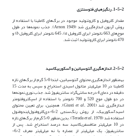
1-5-2. رنگیزه­های فتوسنتزی
مقدار کلروفیل و کاروتنوئید موجود در برگ‌های کاملینا با استفاده از
روش آرنون اندازه‌گیری شد (Arnon, 1949). جذب نمونه‌ها در طول
موج‌های 663 نانومتر (برای کلروفیل
a
)، 645 نانومتر (برای کلروفیل
b
) و
470 نانومتر (برای کاروتنوئید) ثبت شد.
2-5-2. اندازه­گیری آنتوسیانین و آسکوربیک
اسید
به­منظور اندازه­گیری محتوای آنتوسیانین، ابتدا 5/0 گرم از برگ‌های تازه
کاملینا در 10 میلی‌لیتر متانول اسیدی استخراج و سپس به مدت 15
دقیقه در دمای 4 درجه سانتی‌گراد سانتریفیوژ شد. جذب نوری نمونه‌ها
در دو طول موج 520 و 700 نانومتر با استفاده از اسپکتروفتومتر
اندازه‌گیری شد (Giusti
et al.
, 2001). همچنین، برای تعیین محتوای
اسیدآسکوربیک، از روش رنگ‌سنجی 6/2-دی‌کلروفنول‌ایندوفنول
استفاده شد (Terada
et al.
, 1978). بدین منظور 5/0 گرم از برگ‌های تازه
در 10 میلی‌لیتر متافسفریک­اسید سه درصد استخراج شد. پس از
سانتریفیوژ، یک میلی‌لیتر از عصاره با نه میلی‌لیتر معرف 6/2-