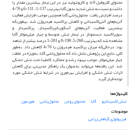
محتوای کلروفیل
b
،
a
و کاروتنوئید نیز در این تیمار بیشترین مقدار را
داشت و نسبت به تنش شدید بدون گابا به­ترتیب 1/137، 6/131 و 4/76
درصد افزایش یافت. محلول‌پاشی گابا همچنین موجب افزایش فعالیت
آنزیم‌های آنتی‌اکسیدانی و کاهش پراکسید هیدروژن شد، به­طوری­که
بیشترین فعالیت آنزیم‌های آسکوربات­پراکسیداز، پراکسیداز و
سوپراکسید دیسموتاز در تیمار تنش متوسط و چهار میلی‌مولار گابا
مشاهده شد که به­ترتیب 5/260، 8/190 و 1/201 درصد بیشتر از شاهد
بود، درحالی‌که میزان پراکسید هیدروژن را 4/76 کاهش داد. به‌طور
کلی، نتایج این پژوهش نشان داد که محلول‌پاشی گابا، به‌ویژه در غلظت
چهار میلی‌مولار، موجب بهبود رشد و عملکرد کاملینا تحت تنش خشکی
شد. این یافته‌ها می‌تواند به‌عنوان یک راهکار مدیریتی برای کاهش
اثرات تنش خشکی و افزایش بهره‌وری در شرایط تنش خشکی مورد
توجه قرار گیرد.
کلیدواژه‌ها
تنش اکسیداتیو
گابا
محتوای روغن
محلول‌پاشی
هورمون
موضوعات
فیزیولوژی گیاهان زراعی