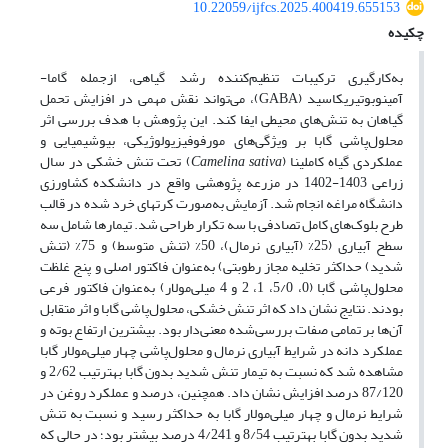
10.22059/ijfcs.2025.400419.655153
چکیده
به‌کارگیری ترکیبات تنظیم‌کننده رشد گیاهی، ازجمله گاما-
آمینوبوتیریک­اسید (GABA)، می‌تواند نقش مهمی در افزایش تحمل
گیاهان به تنش‌های محیطی ایفا کند. این پژوهش با هدف بررسی اثر
محلول‌پاشی گابا بر ویژگی‌های مورفوفیزیولوژیکی، بیوشیمیایی و
عملکردی گیاه کاملینا (
sativa
Camelina
) تحت تنش خشکی در سال
زراعی 1403-1402 در مزرعه پژوهشی واقع در دانشکده کشاورزی
دانشگاه مراغه انجام شد. آزمایش به‌صورت کرت­های خرد شده در قالب
طرح بلوک‌های کامل تصادفی با سه تکرار طراحی شد. تیمارها شامل سه
سطح آبیاری (25% (آبیاری نرمال)، 50% (تنش متوسط) و 75% (تنش
شدید) حداکثر تخلیه مجاز رطوبتی) به‌عنوان فاکتور اصلی و پنج غلظت
محلول‌پاشی گابا (0، 5/0، 1، 2 و 4 میلی‌مولار) به‌عنوان فاکتور فرعی
بودند. نتایج نشان داد که اثر تنش خشکی، محلول‌پاشی گابا و اثر متقابل
آن‌ها بر تمامی صفات بررسی‌شده معنی‌دار بود. بیشترین ارتفاع بوته و
عملکرد دانه در شرایط آبیاری نرمال و محلول‌پاشی چهار میلی‌مولار گابا
مشاهده شد که نسبت به تیمار تنش شدید بدون گابا به­ترتیب 2/62 و
87/120 درصد افزایش نشان داد. همچنین، درصد و عملکرد روغن در
شرایط نرمال و چهار میلی‌مولار گابا به حداکثر رسید و نسبت به تنش
شدید بدون گابا به­ترتیب 8/54 و 4/241 درصد بیشتر بود؛ در حالی که