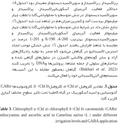
پراکسیداز، پراکسیداز و سوپراکسید­دیسموتاز معنی­دار بود (جدول 4).
حداکثر فعالیت آنزیم­های آسکوربات­پراکسیداز، پراکسیداز و
سوپراکسیددیسموتاز در تنش متوسط و با محلول­پاشی گابا با غلظت چهار
میلی­مولار به­دست آمد و کمترین میزان هم در شاهد ثبت شد (جدول 5).
نتایج نشان داد در شرایط تنش متوسط و با محلول­پاشی گابا با غلظت چهار
میلی­مولار فعالیت آنزیم­های آسکوربات­پراکسیداز، پراکسیداز و
سوپراکسیددیسموتاز به­ترتیب 4/260، 8/190 و 1/201 درصد در
مقایسه با شاهد افزایش یافتند (جدول 5). تنش خشکی موجب ایجاد
استرس اکسیداتیو در گیاهان می‌شود که منجر به تولید رادیکال‌های
آزاد و سایر گونه‌های واکنشی اکسیژن در سلول‌های گیاهی شده و
ساختارهای سلولی از جمله غشاها، پروتئین‌ها وDNA را تخریب کنند
(Bukhari
et al.
, 2022). گیاهان به‌منظور مقابله با این آسیب‌ها،
سیستم‌های آنتی‌اکسیدانی خود را فعال می‌کنند.
جدول 3.
مقادیر کلروفیل
)، کلروفیل
a
(Chl
a
b
(Chl
b
)، کاروت
آنتوسیانین‌ و اسیدآسکوربیک در گیاه کاملینا تحت تاثیر سطوح مختلف آبیاری 
کاربرد گابا.
able 3.
Chlorophyll
a
(Chl
a
), chlorophyll
b
(Chl
b
), carotenoids (CARs),
nthocyanins, and ascorbic acid in
Camelina sativa
(L.) under different
irrigation levels and GABA application.