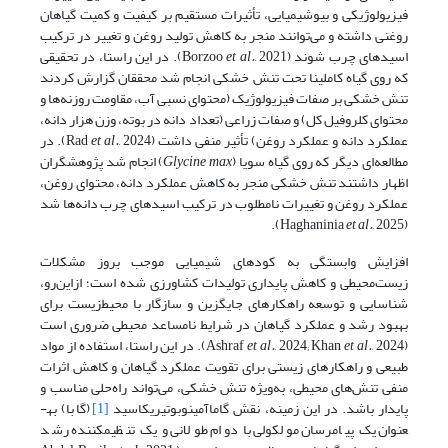
فیزیولوژیکی و بیوشیمیایی، تأثیرات مستقیم بر کیفیت و کمیت گیاهان
روغنی داشته و می‌توانند منجر به کاهش تولید روغن و تغییر در ترکیب
اسیدهای چرب شوند (Borzoo
et al.
, 2021). در این راستا، در تحقیقی
که روی گیاه کاملینا تحت تنش خشکی انجام شد محققان گزارش کردند
تنش خشکی بر صفات فیزیولوژیک (محتوای نسبی آب، مقاومت روزنه‌ها و
محتوای کلروفیل کل) و صفات زراعی (تعداد دانه در بوته، وزن هزار دانه،
عملکرد دانه و عملکرد روغن) تأثیر منفی داشت (Rad
et al.
, 2024). در
مطالعه‌ای دیگر که روی گیاه سویا (
Glycine max
) انجام شد پژوهشگران
اظهار داشتند تنش خشکی منجر به کاهش عملکرد دانه، محتوای روغن،
عملکرد روغن و تغییرات نامطلوب در ترکیب اسیدهای چرب دانه‌ها شد
et al.
, 2025).
(Haghaninia
افزایش وابستگی به کودهای شیمیایی موجب بروز مشکلات
زیست‌محیطی و کاهش پایداری تولیدات کشاورزی شده است؛ ازاین‌رو،
شناسایی و توسعه راهکارهای جایگزین و سازگار با محیط‌زیست برای
بهبود رشد و عملکرد گیاهان در شرایط نامساعد محیطی ضروری است
(Ashraf
et al.
, 2024; Khan
et al.
, 2024). در این راستا، استفاده از مواد
طبیعی و راهکارهای زیستی برای تقویت عملکرد گیاهان و کاهش اثرات
منفی تنش‌های محیطی، به‌ویژه تنش خشکی، می‌تواند راه‌حلی مناسب و
پایدار باشد. در این زمینه، نقش گاما­آمینوبوتیریک­اسید
[1]
(گابا) به­
عنوان یک پیام­رسان مولکولی با دوام طولانی و یک تنظیم­کننده رشد