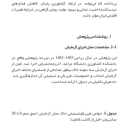
پرداخته که می‌تواند در ارتقاء کشاورزی پایدار، کاهش فشارهای
تهدیدکننده امنیت غذایی و بهبود تولید روغن گیاهی در شرایط تغییرات
اقلیمی ایران مؤثر باشد.
روش­شناسی پژوهش
2-1. مشخصات محل اجرای آزمایش
این پژوهش در سال زراعی 1403-1402 در مزرعه پژوهشی واقع در
دانشکده کشاورزی دانشگاه مراغه، آذربایجان­شرقی اجرا شد. قبل از
اجرای آزمایش سه نمونه خاک به­طور تصادفی از قسمت­های مختلف اجرای
آزمایش انتخاب و خصوصیات فیزیکی و شیمیایی آن اندازه­گیری شد.
داده­های تکمیلی در جدول 1 ارائه شده است.
جدول 1.
خواص فیزیکوشیمیایی خاک محل آزمایش (عمق صفر0 تا 30
سانتی‌متر) قبل از کاشت کاملینا.