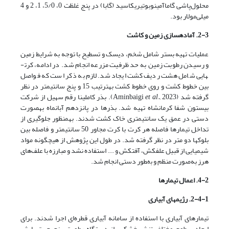
محلول‌پاشی گاما­آمینوبوتیریک­اسید (گابا) در پنج غلظت 0، 5/0، 1، 2 و 4
میلی‌مولار بود.
2-3. آماده
سازی زمین و کاشت
عملیات تهیه بستر شامل شخم، دیسک و تسطیح با توجه به شرایط زمین
و رسیدن رطوبت زمین به حد ظرفیت مزرعه انجام شد. در ادامه، کرت­
هایی شامل هشت ردیف کشت ایجاد شد. لازم به ذکر است که فواصل
بین خطوط کشت و روی خطوط کشت به­ترتیب 15 و پنج سانتی­متر در نظر
گرفته شد (Aminbaigi
et al.,
2023). بذر کاملینا رقم سهیل از شرکت
بیستون شفا کرمانشاه تهیه شد. بذرها در پانزدهم آبان­ماه به­صورت
دستی در عمق یک سانتی­متری خاک کشت شدند. به­منظور جلوگیری از
تداخل تیمارها فاصله هر کرت با کرت مجاور 50 سانتی­متر و فاصله بین
بلوک­ها دو متر در نظر گرفته شد. در طول این پژوهش از هیچگونه مواد
شیمیایی از قبیل علف­کش، آفت­کش و ... استفاده نشد و ﻣﺒﺎرزه ﺑﺎ علف‌های
هرز ﺑﻪ­ﺻﻮرت ﻣﻨﻈﻢ و ﺑه­ﻄﻮر دﺳﺘﯽ اﻧﺠﺎم ﺷﺪ.
4-2. اعمال تیمارها
2-4-1. ر
ژیم­های آبیاری
تیمارهای آبیاری با استفاده از سامانه آبیاری قطره‌ای اجرا شدند. برای
ایجاد سطوح مختلف تنش خشکی، از دستگاه رطوبت‌سنج جهت پایش