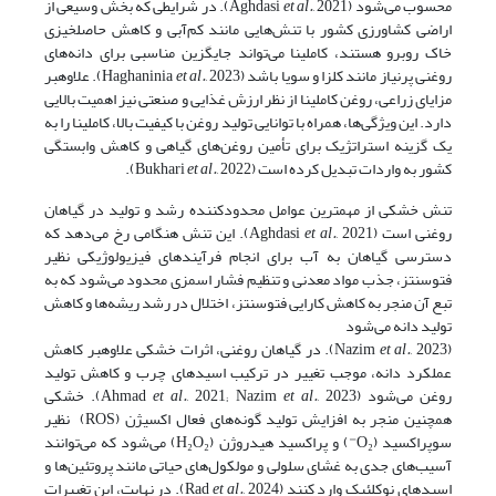
محسوب می‌شود (Aghdasi
et al.
, 2021). در شرایطی که بخش وسیعی از
اراضی کشاورزی کشور با تنش‌هایی مانند کم‌آبی و کاهش حاصلخیزی
خاک روبرو هستند، کاملینا می‌تواند جایگزین مناسبی برای دانه‌های
روغنی پرنیاز مانند کلزا و سویا باشد (Haghaninia
et al.
, 2023). علاوه­بر
مزایای زراعی، روغن کاملینا از نظر ارزش غذایی و صنعتی نیز اهمیت بالایی
دارد. این ویژگی‌ها، همراه با توانایی تولید روغن با کیفیت بالا، کاملینا را به
یک گزینه استراتژیک برای تأمین روغن‌های گیاهی و کاهش وابستگی
کشور به واردات تبدیل کرده است (Bukhari
, 2022).
et al.
تنش خشکی از مهمترین عوامل محدودکننده رشد و تولید در گیاهان
روغنی است (Aghdasi
et al.
, 2021). این تنش هنگامی رخ می‌دهد که
دسترسی گیاهان به آب برای انجام فرآیندهای فیزیولوژیکی نظیر
فتوسنتز، جذب مواد معدنی و تنظیم فشار اسمزی محدود می‌شود که به
تبع آن منجر به کاهش کارایی فتوسنتز، اختلال در رشد ریشه‌ها و کاهش
تولید دانه می‌شود
(Nazim
et al.
, 2023). در گیاهان روغنی، اثرات خشکی علاوه­بر کاهش
عملکرد دانه، موجب تغییر در ترکیب اسیدهای چرب و کاهش تولید
روغن می‌شود (Ahmad
et al.
, 2021; Nazim
et al.
, 2023). خشکی
همچنین منجر به افزایش تولید گونه‌های فعال اکسیژن (ROS) نظیر
سوپراکسید (O₂⁻) و پراکسید هیدروژن (H₂O₂) می‌شود که می‌توانند
آسیب‌های جدی به غشای سلولی و مولکول‌های حیاتی مانند پروتئین‌ها و
اسیدهای نوکلئیک وارد کنند (Rad
et al.
, 2024). در نهایت، این تغییرات