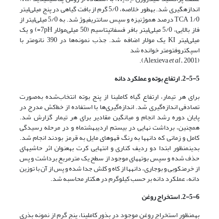
اندازه­گیری شد. به­طور خلاصه، 5/0 گرم از بافت گیاهی در پنج میلی‌لیتر
TCA 1/0 درصد هموژنیزه و سپس سانتریفیوژ شد. به 5/0 میلی‌لیتر از
فاز بالایی، 5/0 میلی‌لیتر بافر فسفات­پتاسیم (50 میلی‌مولار 7pH=) و یک
میلی‌لیتر KI یک مولار اضافه شد. جذب نمونه‌ها در 390 نانومتر با
اسپکتروفتومتر خوانده شد
et al.
, 2001).
(Alexieva
2-5-5.
ارتفاع بوته و
عملکرد دانه
برای هر تیمار، ارتفاع گیاه کاملینا از پنج بوته انتخاب‌شده به‌صورت
تصادفی اندازه‌گیری شد. اندازه‌گیری‌ها با استفاده از خط‌کش مدرج در
پایان دوره رشد انجام و میانگین مقادیر برای هر تیمار گزارش شد.
همچنین، برداشت نهایی در بیستم اردیبهشت­ماه و در مرحله رسیدگی
کامل و زمانی که دانه­ها به رنگ قهوه­ای مایل به قرمز بودند انجام شد.
بدین­منظور ابتدا دو ردیف کناری و انتهایی کرت به­عنوان اثر حاشیه­ای
حذف شده و سپس بوته­های موجود از سطح یک مترمربع برداشت و پس
از خرمن­کوبی و بوجاری، دانه­ها از کاه و کلش جدا شده و پس از آن با توزین
دانه، عملکرد دانه بر حسب کیلوگرم در هکتار محاسبه شد.
2-5-6. استخراج روغن
به­منظور استخراج روغن موجود در بذور کاملینا، پنج گرم از نمونه بذری