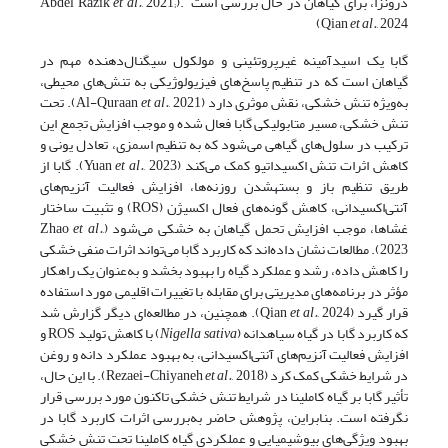
درون­زا، برای گیاهان در حال بررسی است .(Abdel Razik
, 2021;
et al.
Qian
et al.
, 2024)
گابا یک اسیدآمینه غیرپروتئینی و مولکول سیگنال‌دهنده مهم در
گیاهان است که در تنظیم پاسخ‌های فیزیولوژیکی به تنش‌های محیطی،
به‌ویژه تنش خشکی، نقش موثری دارد (Al-Quraan
et al.
, 2021). تحت
تنش خشکی، مسیر متابولیکی گابا فعال شده و موجب افزایش تجمع این
ترکیب در سلول‌های گیاهی می‌شود که به تنظیم اسمزی، تعادل یونی و
کاهش اثرات تنش اکسیداتیو کمک می‌کند (Yuan
et al.
, 2023). گابا از
طریق تنظیم باز و بسته­شدن روزنه‌ها، افزایش فعالیت آنزیم‌های
آنتی‌اکسیدانی، کاهش گونه‌های فعال اکسیژن (ROS) و تثبیت ساختار
غشاها، موجب افزایش تحمل گیاهان به خشکی می‌شود (Zhao
,
et al.
2023). مطالعات نشان داده‌اند که کاربرد گابا می‌تواند اثرات منفی خشکی
را کاهش داده، رشد و عملکرد گیاه را بهبود بخشد و به‌عنوان یک راهکار
مؤثر در برنامه‌های مدیریتی برای مقابله با تغییرات اقلیمی مورد استفاده
قرار گیرد (Qian
et al.
, 2024). همچنین، در مطالعه‌ای دیگر گزارش شد
که کاربرد گابا در گیاه سیاه­دانه (
sativa
Nigella
) با کاهش تولید ROS و
افزایش فعالیت آنزیم‌های آنتی‌اکسیدانی، به بهبود عملکرد دانه و روغن
در شرایط خشکی کمک کرد (Rezaei-Chiyaneh
et al.
, 2018). با این حال،
تأثیر گابا بر گیاه کاملینا در شرایط تنش خشکی تاکنون مورد بررسی قرار
نگرفته است. بنابراین، پژوهش حاضر به‌بررسی اثرات کاربرد گابا در
بهبود ویژگی‌های بیوشیمیایی و عملکردی گیاه کاملینا تحت تنش خشکی