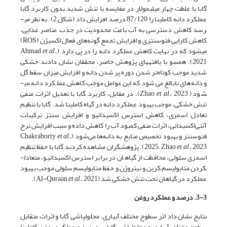
گابا با غلظت چهار میلی­مولار در مقایسه با تنش شدید بدون کاربرد گابا
عملکرد دانه کاملینا را 87/120 درصد افزایش داد (شکل 2). به نظر می­
رسد کاهش دسترسی به آب باعث محدودیت در جذب عناصر غذایی،
کاهش کارایی فتوسنتزی و افزایش تجمع گونه‌های فعال اکسیژن (ROS)
می­شود که در نهایت کاهش عملکرد دانه را در پی دارد (Ahmad
,
et al.
2021). همسو با یافته­های پژوهش حاضر، محققان نشان دادند خشکی
شدید موجب کوتاه‌تر شدن دوره پر شدن دانه و افزایش میزان سقط گل
و دانه‌های نابالغ می‌شود که این عوامل موجب کاهش عملکرد دانه می­
شود ( Zhao
2023). در مقابل، کاربرد گابا
et al.,
با تعدیل اثرات منفی
تنش خشکی، موجب بهبود عملکرد دانه در گیاه کاملینا شد. گابا با تنظیم
تعادل اسمزی، کاهش استرس اکسیداتیو و افزایش سنتز ترکیبات
آنتی‌اکسیدانی، اثرات منفی کمبود آب را کاهش داده و سبب افزایش نرخ
فتوسنتز و بهبود تخصیص منابع به دانه‌ها می‌شود (Chakraborty
,
et al.
et al.
2025; Zhao
, 2023). پژوهشگران مشاهده کردند گابا با حفظ تنظیم
اسمزی سلولی، محافظت از گیاهان در برابر استرس اکسیداتیو، متعادل­
کردن متابولیسم کربن و نیتروژن و حفظ متابولیسم سلولی موجب بهبود
عملکرد در گیاهان تحت تنش خشکی شد (Al-Quraan
, 2021).
et al.
3-3. درصد و عملکرد روغن
نتایج نشان داد اثر سطوح مختلف آبیاری، محلول­پاشی گابا و اثرات متقابل
سطوح مختلف آبیاری × محلول­پاشی گابا بر درصد و عملکرد روغن کاملینا