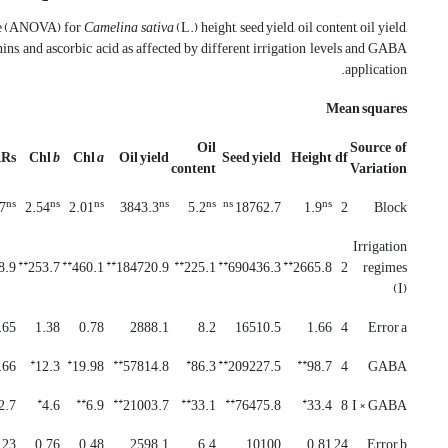
ce (ANOVA) for
Camelina sativa
(L.) height, seed yield, oil content, oil yield,
ins, and ascorbic acid as affected by different irrigation levels and GABA
application.
Mean squares
Oil
Source of
Rs
Chl
b
Chl
a
Oil yield
Seed yield
Height
df
content
Variation
ns
ns
ns
ns
ns
ns
ns
7
2.54
2.01
3843.3
5.2
18762.7
1.9
2
Block
Irrigation
**
**
**
**
**
**
8.9
253.7
460.1
184720.9
225.1
690436.3
2665.8
2
regimes
(I)
.65
1.38
0.78
2888.1
8.2
16510.5
1.66
4
Error a
*
*
**
*
**
**
.66
12.3
19.98
57814.8
86.3
209227.5
98.7
4
GABA
*
**
**
**
**
*
2.7
4.6
6.9
21003.7
33.1
76475.8
33.4
8
I × GABA
.23
0.76
0.48
2598.1
6.4
10100
0.81
24
Error b