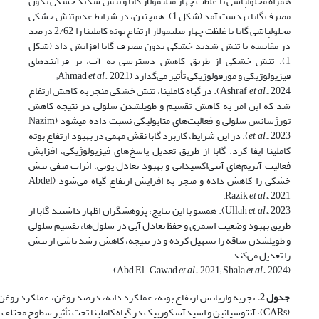
همراه محلول­پاشی با غلظت چهار میلی­مولار گابا و تنش شدید خشکی بدون
مصرف گابا به­دست آمد (شکل 1). همچنین، در شرایط عدم تنش خشکی
محلول­پاشی گابا با غلظت چهار میلی­مولار ارتفاع بوته کاملینا را 2/62 درصد
در مقایسه با تنش شدید خشکی بدون مصرف گابا افزایش داد (شکل
1). تنش خشکی از طریق کاهش دسترسی به آب، بر فرآیندهای
فیزیولوژیکی و مورفولوژیکی تأثیر می‌گذارد (Ahmad
, 2021;
et al.
et al.
Ashraf
, 2024). در گیاه کاملینا، تنش خشکی منجر به کاهش ارتفاع
شد که این امر به کاهش تقسیم و طویل­شدن سلولی در نتیجه کاهش
تورژسانس سلولی و فعالیت‌های متابولیکی نسبت داده می­شود (Nazim
et al
., 2023). در این شرایط، کاربرد گابا نقش مهمی در بهبود ارتفاع بوته
کاملینا ایفا کرد. گابا از طریق تعدیل پاسخ‌های فیزیولوژیکی، افزایش
فعالیت آنزیم‌های آنتی‌اکسیدانی و بهبود تعادل یونی، اثرات منفی تنش
خشکی را کاهش داده و منجر به افزایش ارتفاع گیاه می‌شود (Abdel
Razik
et al.
, 2021;
et al.
Ullah
, 2023). همسو با این نتایج، پژوهشگران اظهار داشتند گابا از
طریق بهبود وضعیت اسمزی و حفظ تعادل آبی در سلول‌ها، تقسیم سلولی
و طویل­شدن ساقه را تسهیل کرده و در نتیجه، کاهش رشد ناشی از تنش
را تعدیل می‌کند
et al.
, 2021; Shala
et al.
, 2024).
(Abd El-Gawad
جدول 2.
(CARs)، آنتوسیانین و اسیدآسکوربیک در گیاه کاملینا تحت تأثیر سطوح مختلف آبیاری و کاربرد گابا.