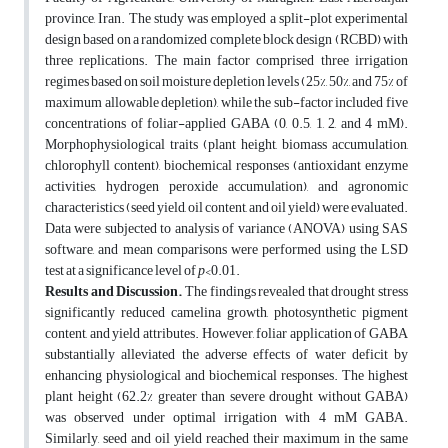
province, Iran. The study was employed a split-plot experimental
design based on a randomized complete block design (RCBD) with
three replications. The main factor comprised three irrigation
regimes based on soil moisture depletion levels (25%, 50%, and 75% of
maximum allowable depletion), while the sub-factor included five
concentrations of foliar-applied GABA (0, 0.5, 1, 2, and 4 mM).
Morphophysiological traits (plant height, biomass accumulation,
chlorophyll content), biochemical responses (antioxidant enzyme
activities, hydrogen peroxide accumulation), and agronomic
characteristics (seed yield, oil content, and oil yield) were evaluated.
Data were subjected to analysis of variance (ANOVA) using SAS
software, and mean comparisons were performed using the LSD
test at a significance level of
p
<0.01.
Results and Discussion.
The findings revealed that drought stress
significantly reduced camelina growth, photosynthetic pigment
content, and yield attributes. However, foliar application of GABA
substantially alleviated the adverse effects of water deficit by
enhancing physiological and biochemical responses. The highest
plant height (62.2% greater than severe drought without GABA)
was observed under optimal irrigation with 4 mM GABA.
Similarly, seed and oil yield reached their maximum in the same