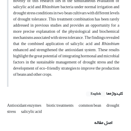
novelty of this research lies in the simultaneous evaluation of
salicylic acid and
Rhizobium
bacteria under normal irrigation and
drought stress conditions in two bean cultivars with different levels
of drought tolerance. This treatment combination has been rarely
addressed in previous studies and provides an opportunity for a
more precise explanation of the physiological and biochemical
mechanisms associated with stress tolerance. The findings revealed
that the combined application of salicylic acid and
Rhizobium
enhanced and strengthened the antioxidant system. These results
highlight the great potential of integrating hormonal and microbial
factors in the sustainable management of drought stress and the
development of eco-friendly strategies to improve the production
of beans and other crops.
کلیدواژه‌ها
English
Antioxidant enzymes
biotic treatments
common bean
drought
stress
salicylic acid
اصل مقاله