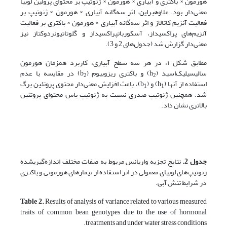
هورمون × باکتری و آبیاری × هورمون × ژنوتیپ بر محتوای پرولین لوبیا
معنی‌دار بود. علاوه­بر­این، اثر سه‌گانه آبیاری × هورمون × ژنوتیپ بر
فعالیت آنزیم کاتالاز و اثر سه‌گانه آبیاری × هورمون × باکتری بر فعالیت
آنزیم‌های پراکسیداز، آسکوربات­پراکسیداز و گلوتاتیون­ردوکتاز نیز
معنی‌دار گزارش شد (جدول‌های 2 و 3).
مطابق شکل ۱، در هر سه سطح آبیاری، کاربرد همزمان هورمون
سالیسیلیک‌اسید (h
) و باکتری ریزوبیوم (b
) در مقایسه با عدم
2
2
استفاده از آنها (h
) و (b
)، باعث افزایش معنی‌دار محتوی پروتئین برگ
1
1
شد. همچنین ژنوتیپ صدری نسبت به ژنوتیپ یاس محتوای پروتئین
بالاتری نشان داد.
جدول 2
.
نتایج تجزیه واریانس مربوط به صفات مختلف اندازه‌گیری­شده
ژنوتیپ‌های لوبیای معمولی در اثر استفاده از تیمارهای هورمونی و باکتری
در شرایط تنش آبی.
Table 2.
Results of analysis of variance related to various measured
traits of common bean genotypes due to the use of hormonal
treatments and under water stress conditions.