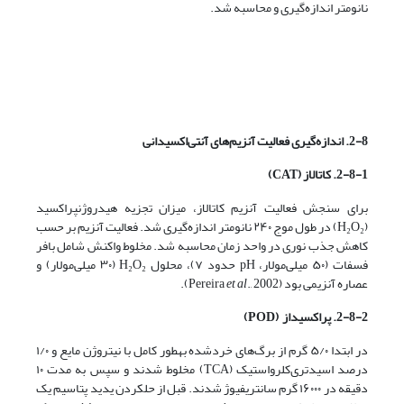
نانومتر اندازه‌گیری و محاسبه شد.
2-8. اندازه‌گیری فعالیت آنزیم‌های آنتی‌اکسیدانی
2-8-1. کاتالاز
(CAT)
برای سنجش فعالیت آنزیم کاتالاز، میزان تجزیه هیدروژن­پراکسید
(H₂O₂) در طول موج ۲۴۰ نانومتر اندازه‌گیری شد. فعالیت آنزیم بر حسب
کاهش جذب نوری در واحد زمان محاسبه شد. مخلوط واکنش شامل بافر
فسفات (۵۰ میلی‌مولار، pH حدود ۷)، محلول H₂O₂ (۳۰ میلی‌مولار) و
عصاره آنزیمی بود (Pereira
., 2002).
et al
2-8-2.
پراکسیداز
(POD)
در ابتدا ۵/۰ گرم از برگ‌های خردشده به­طور کامل با نیتروژن مایع و ۱/۰
درصد اسید­تری‌کلرواستیک (TCA) مخلوط شدند و سپس به مدت ۱۰
دقیقه در ۱۶۰۰۰ گرم سانتریفیوژ شدند. قبل از حل­کردن یدید پتاسیم یک