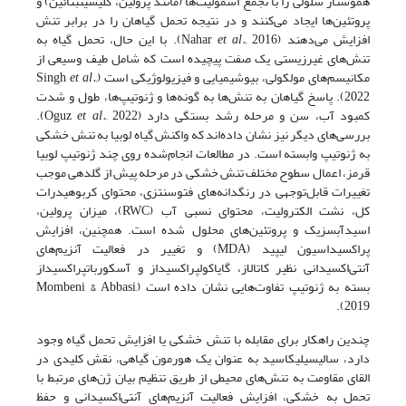
هموستاز سلولی را با تجمع اسمولیت‌ها (مانند پرولین، گلیسین­بتائین) و
پروتئین‌ها ایجاد می‌کنند و در نتیجه تحمل گیاهان را در برابر تنش
افزایش می‌دهند (Nahar
et al.,
2016). با این حال، تحمل گیاه به
تنش‌های غیرزیستی یک صفت پیچیده است که شامل طیف وسیعی از
مکانیسم‌های مولکولی، بیوشیمیایی و فیزیولوژیکی است (Singh
et al.,
2022). پاسخ گیاهان به تنش‌ها به گونه‌ها و ژنوتیپ‌ها، طول و شدت
کمبود آب، سن و مرحله رشد بستگی دارد (Oguz
et al.,
2022).
بررسی‌های دیگر نیز نشان داده‌اند که واکنش گیاه لوبیا به تنش خشکی
به ژنوتیپ وابسته است. در مطالعات انجام‌شده روی چند ژنوتیپ لوبیا
قرمز، اعمال سطوح مختلف تنش خشکی در مرحله پیش از گلدهی موجب
تغییرات قابل‌توجهی در رنگدانه‌های فتوسنتزی، محتوای کربوهیدرات
کل، نشت الکترولیت، محتوای نسبی آب (RWC)، میزان پرولین،
اسیدآبسزیک و پروتئین‌های محلول شده است. همچنین، افزایش
پراکسیداسیون لیپید (MDA) و تغییر در فعالیت آنزیم‌های
آنتی‌اکسیدانی نظیر کاتالاز، گایاکول­پراکسیداز و آسکوربات­پراکسیداز
بسته به ژنوتیپ تفاوت‌هایی نشان داده است (Mombeni & Abbasi,
2019).
چندین راهکار برای مقابله با تنش خشکی یا افزایش تحمل گیاه وجود
دارد، سالیسیلیک­اسید به عنوان یک هورمون گیاهی، نقش کلیدی در
القای مقاومت به تنش‌های محیطی از طریق تنظیم بیان ژن‌های مرتبط با
تحمل به خشکی، افزایش فعالیت آنزیم‌های آنتی‌اکسیدانی و حفظ