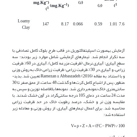
-
(mg.Kg
(%)
-1
1
)
(mg.Kg
(%)
)
1
)
Loamy
147
8.17
0.066
0.59
1.01
7.6
Clay
آزمایش به­صورت اسپلیت­فاکتوریل در قالب طرح بلوک کامل تصادفی با
سه تکرار انجام شد. تیمارهای آزمایشی شامل موارد زیر بودند: سه
سطح آبیاری: آبیاری نرمال (ظرفیت مزرعه کامل)، آبیاری در 60٪ ظرفیت
زراعی، و آبیاری در 30٪ ظرفیت زراعی؛ ظرفیت زراعی خاک به روش وزنی
و با استناد به مقاله Ramezan & Abbaszadeh (2016) تعیین شد. بدین­
منظور، پس از اشباع کامل کرت‌ها و گذشت 48 ساعت، از عمق صفر تا 30
سانتی‌متری خاک نمونه‌برداری شد. نمونه‌ها بلافاصله توزین و سپس به
مدت 24 ساعت در دمای 105 درجه سانتی‌گراد در آون خشک شدند. با
مقایسه وزن تر و خشک، درصد رطوبت خاک در حد ظرفیت زراعی
محاسبه شد. برای اعمال تیمارهای آبیاری، از روش وزنی و معادله زیر
استفاده شد:
V= ρ × Z × A × (FC − PWP) / 100