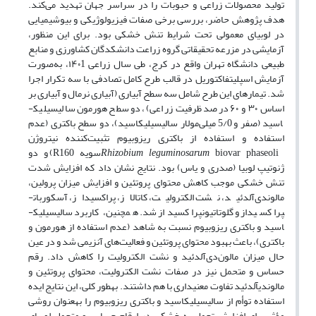
تولید محصولات زراعی و حبوبات را در سراسر جهان تهدید می‌کند.
هدف پژوهش حاضر، بررسی برخی صفات فیزیولوژیکی و بیوشیمیایی
در لوبیای معمولی تحت شرایط تنش خشکی بود. برای این منظور،
آزمایشی در مزرعه تحقیقاتی گروه زراعت دانشکدگان کشاورزی و منابع
طبیعی دانشگاه تهران واقع در کرج، طی سال زراعی ۱۴۰1، به‌صورت
آزمایش اسپلیت­فاکتوریل در قالب طرح کامل تصادفی با سه تکرار اجرا
شد. تیمارهای این طرح شامل سه سطح آبیاری (آبیاری نرمال و آبیاری بر
اساس ۳۰ و ۶۰ درصد ظرفیت زراعی)، دو سطح هورمون سالیسیلیک­
اسید (صفر و 5/0 میلی‌مولار سالیسیلیک­اسید)، دو سطح باکتری (عدم
استفاده و استفاده از باکتری ریزوبیوم تثبیت‌کننده نیتروژن
Rhizobium leguminosarum
biovar phaseoliسویه R160) و دو
ژنوتیپ لوبیا (صدری و یاس) بود. نتایج نشان داد که افزایش شدت
تنش خشکی موجب کاهش محتوای پروتئین و افزایش میزان پرولین،
مالون­دی‌آلدئید، نشت الکترولیت، کاتالاز، پراکسیداز، آسکوربات­
پراکسیداز و گلوتاتیون­پراکسیداز شد. همچنین، کاربرد سالیسیلیک­
اسید و باکتری ریزوبیوم نسبت به شاهد (عدم استفاده از هورمون و
باکتری)، باعث بهبود محتوای پروتئین و فعالیت‌های آنزیمی شد و در عین
حال میزان مالون‌دی‌آلدئید و نشت الکترولیت را کاهش داد. رقم
حساس و متحمل نیز در صفات نشت الکترولیت، محتوای پروتئین و
مالون­دی­آلدئید تفاوت معنی­داری با هم داشتند. به­طور کلی، این نتایج ایده
استفاده توأم از سالیسیلیک­اسید و باکتری ریزوبیوم را به­عنوان روشی
مؤثر برای افزایش تحمل به خشکی در ارقام حساس و متحمل لوبیای