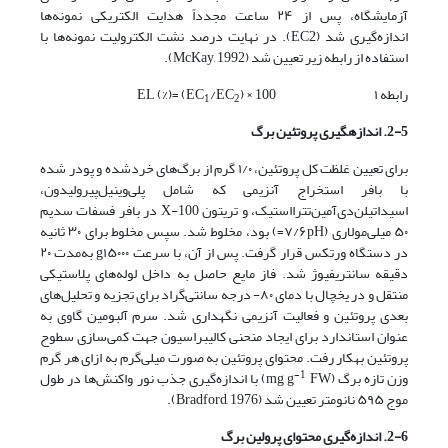
آزمایشگاه، پس از ۲۴ ساعت مجدداً هدایت الکتریکی نمونه‌ها
اندازه‌گیری شد (EC2). در نهایت درصد نشت الکترولیت نمونه‌ها با
استفاده از رابطه زیر تعیین شد (McKay, 1992).
رابطه ۱ EL (%)= (EC
​) × 100
/EC
1
2
2-5. اندازه­گیری پروتئین برگ
برای تعیین غلظت کل پروتئین، ۱/۰ گرم از برگ‌های خردشده و پودر شده
با بافر استخراج آنزیمی که شامل پلی‌وینیل‌پیرولیدون،
اسیداتیلن‌دی‌آمین‌تترااستیک، و تریتون X-100 در بافر فسفات سدیم
۵۰ میلی‌مولاری (۷/۶pH=) بود، مخلوط شد. سپس مخلوط برای ۳۰ ثانیه
در دستگاه ورتکس قرار گرفت. پس از آن، با سرعت g۱۵۰۰۰ به‌مدت ۲۰
دقیقه سانتریفیوژ شد. فاز مایع حاصل به داخل لوله‌های پلاستیکی
منتقل و در یخچال با دمای ۸۰- درجه سانتی‌گراد برای تجزیه و تحلیل‌های
بعدی پروتئین و فعالیت آنزیمی نگهداری شد. سرم آلبومین گاوی به
عنوان استاندارد برای ایجاد منحنی کالیبراسیون جهت کمی‌سازی سطوح
پروتئین به­کار رفت. محتوای پروتئین به صورت میلی‌گرم به ازای هر گرم
-1
وزن تازه برگ (mg g
FW) با اندازه‌گیری جذب نور واکنش‌ها در طول
موج ۵۹۵ نانومتر تعیین شد (Bradford, 1976).
2-6. اندازه‌گیری محتوای پرولین برگ