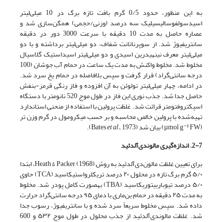
به این منظور، حدود 0/5 گرم بافت تازه برگ در 10 میلی‌لیتر
اسیدسولفوسالیسیلیک سه درصد (وزنی/حجمی) همگن‌سازی شد و
عصاره حاصل به مدت 10 دقیقه با سرعت 3000 دور در دقیقه
سانتریفیوژ شد. از سوپرناتانت شفاف، دو میلی‌لیتر برداشته و با دو
میلی‌لیتر معرف نینهیدرین اسیدی و دو میلی‌لیتر اسیداستیک گلاسیال
مخلوط شد. مخلوط واکنش به مدت یک ساعت در حمام آب جوشان (100
درجه سانتی‌گراد) قرار گرفت و سپس بلافاصله در حمام یخ سرد شد.
در ادامه، چهار میلی‌لیتر تولوئن به آن افزوده و فاز رنگی قرمز-بنفش
حاصل جدا شد. جذب نوری این فاز در طول موج 520 نانومتر با دستگاه
اسپکتروفتومتر قرائت شد. غلظت پرولین با استفاده از منحنی استاندارد
تهیه‌شده با پرولین خالص محاسبه و بر حسب میکرومول در گرم وزن تر
(µmol g⁻¹ FW) بیان شد (Bates
1973).
et al.,
2-7. اندازه‌گیری مالون
دی‌آلدئید
برای تعیین غلظت مالون‌دی‌آلدئید به روش (1968) Heath & Packer، ابتدا
۵/۰ گرم برگ تازه در محلول ۲۰ درصد تری­کلرواستیک­اسید (TCA) حاوی
۵/۰ درصد تیوباربیتوریک­اسید (TBA) به­صورت کامل پودر شد. مخلوط
به مدت ۲۵ دقیقه در حمام بن‌ماری با دمای ۹۵ درجه سانتی‌گراد حرارت
داده شد. سپس مخلوط سریعاً سرد شده و با سانتریفیوژ، رسوب جدا
شد. غلظت مالون­دی‌آلدئید از جذب محلول در طول موج ۵۳۲ و 600