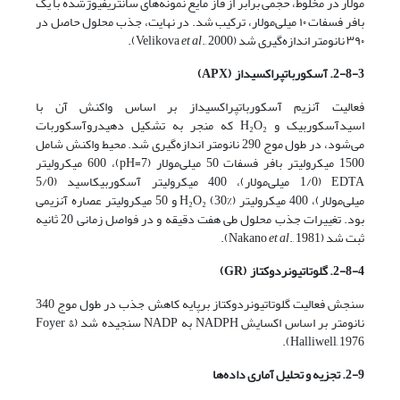
مولار در مخلوط، حجمی برابر از فاز مایع نمونه‌های سانتریفیوژشده با یک
بافر فسفات ۱۰ میلی‌مولار، ترکیب شد. در نهایت، جذب محلول حاصل در
۳۹۰ نانومتر اندازه‌گیری شد (Velikova
., 2000).
et al
2-8-3. آسکوربات
پراکسیداز
(APX)
فعالیت آنزیم آسکوربات­پراکسیداز بر اساس واکنش آن با
اسیدآسکوربیک و H₂O₂ که منجر به تشکیل دهیدروآسکوربات
می‌شود، در طول موج 290 نانومتر اندازه‌گیری شد. محیط واکنش شامل
1500 میکرولیتر بافر فسفات 50 میلی‌مولار (pH=7)، 600 میکرولیتر
EDTA (1/0 میلی‌مولار)، 400 میکرولیتر آسکوربیک­اسید (5/0
میلی‌مولار)، 400 میکرولیتر H₂O₂ (30%) و 50 میکرولیتر عصاره آنزیمی
بود. تغییرات جذب محلول طی هفت دقیقه و در فواصل زمانی 20 ثانیه
ثبت شد (Nakano
., 1981).
et al
2-8-4. گلوتاتیون
ردوکتاز
(G
R
)
سنجش فعالیت گلوتاتیون­ردوکتاز برپایه کاهش جذب در طول موج 340
نانومتر بر اساس اکسایش NADPH به NADP سنجیده شد (Foyer &
Halliwell, 1976).
2-9. تجزیه و تحلیل آماری داده‌ها