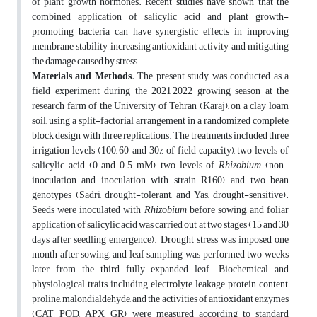
of plant growth hormones. Recent studies have shown that the
combined application of salicylic acid and plant growth-
promoting bacteria can have synergistic effects in improving
membrane stability, increasing antioxidant activity, and mitigating
the damage caused by stress.
Materials and Methods.
The present study was conducted as a
field experiment during the 2021–2022 growing season at the
research farm of the University of Tehran (Karaj), on a clay loam
soil, using a split-factorial arrangement in a randomized complete
block design with three replications. The treatments included three
irrigation levels (100, 60, and 30% of field capacity), two levels of
salicylic acid (0 and 0.5 mM), two levels of
Rhizobium
(non-
inoculation and inoculation with strain R160), and two bean
genotypes (Sadri, drought-tolerant, and Yas, drought-sensitive).
Seeds were inoculated with
Rhizobium
before sowing, and foliar
application of salicylic acid was carried out at two stages (15 and 30
days after seedling emergence). Drought stress was imposed one
month after sowing, and leaf sampling was performed two weeks
later from the third fully expanded leaf. Biochemical and
physiological traits, including electrolyte leakage, protein content,
proline, malondialdehyde, and the activities of antioxidant enzymes
(CAT, POD, APX, GR) were measured according to standard