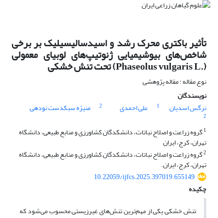
تأثیر باکتری‌ محرک رشد و اسیدسالیسیلیک بر برخی
شاخص‌های بیوشیمیایی ژنوتیپ‌های لوبیای معمولی
(.Phaseolus vulgaris L) تحت تنش خشکی
نوع مقاله : مقاله پژوهشی
نویسندگان
2
1
نرگس اسدیان
علی احمدی
منیژه سبکدست نودهی
2
1
گروه زراعت و اصلاح نباتات، دانشکدگان کشاورزی و منابع طبیعی، دانشگاه
تهران، کرج، ایران
2
گروه زراعت و اصلاح نباتات، دانشکدگان کشاورزی و منابع طبیعی، دانشگاه
تهران، کرج، ایران.
10.22059/ijfcs.2025.397019.655149
چکیده
تنش خشکی یکی از مهم‌ترین تنش‌های غیرزیستی محسوب می‌شود که