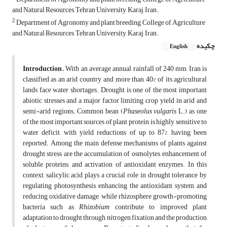
and Natural Resources, Tehran University, Karaj, Iran.
2
Department of Agronomy and plant breeding, College of Agriculture
and Natural Resources, Tehran University, Karaj, Iran.
چکیده
English
Introduction.
With an average annual rainfall of 240 mm, Iran is
classified as an arid country, and more than 40% of its agricultural
lands face water shortages. Drought is one of the most important
abiotic stresses and a major factor limiting crop yield in arid and
semi-arid regions. Common bean (
Phaseolus vulgaris
L.), as one
of the most important sources of plant protein, is highly sensitive to
water deficit, with yield reductions of up to 87% having been
reported. Among the main defense mechanisms of plants against
drought stress are the accumulation of osmolytes, enhancement of
soluble proteins, and activation of antioxidant enzymes. In this
context, salicylic acid plays a crucial role in drought tolerance by
regulating photosynthesis, enhancing the antioxidant system, and
reducing oxidative damage, while rhizosphere growth-promoting
bacteria such as
Rhizobium
contribute to improved plant
adaptation to drought through nitrogen fixation and the production