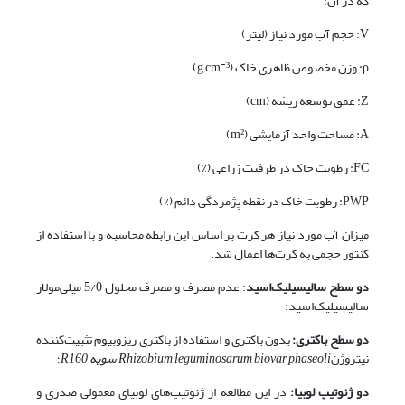
که در آن:
V: حجم آب مورد نیاز (لیتر)
-
ρ: وزن مخصوص ظاهری خاک (g cm
³)
Z: عمق توسعه ریشه (cm)
A: مساحت واحد آزمایشی (m²)
FC: رطوبت خاک در ظرفیت زراعی (%)
PWP: رطوبت خاک در نقطه پژمردگی دائم (%)
میزان آب مورد نیاز هر کرت بر اساس این رابطه محاسبه و با استفاده از
کنتور حجمی به کرت‌ها اعمال شد.
دو سطح سالیسیلیک‌اسید
: عدم مصرف و مصرف محلول 5/0 میلی‌مولار
سالیسیلیک‌اسید؛
دو سطح باکتری
:
بدون باکتری و استفاده از باکتری ریزوبیوم تثبیت‌کننده
نیتروژن
Rhizobium leguminosarum biovar phaseoli
سویه
R160
؛
دو ژنوتیپ لوبیا
:
در این مطالعه از ژنوتیپ‌های لوبیای معمولی صدری و