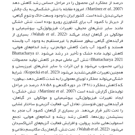
درصد از عملکرد این محصول را در مراحل حساس رشد کاهش دهد
(Martínez
et al.,
2007). امروزه مقابله با تنش خشکسالی به یک چالش
جهانی تبدیل شده است. کشور ایران با وجود وسعت خاک و تنوع گیاهی،
از دیرباز با کمبود آب برای کشاورزی روبرو بوده است. تنش خشکی
مانند سایر تنش‌های محیطی، تغییرات فیزیولوژیکی، بیوشیمیایی و
مولکولی در گیاهان ایجاد می‌کند (Wahab
al.,
et
2022). بسیاری از
فرآیندهای گیاهی به­طور مستقیم یا غیرمستقیم به وجود آب وابسته
هستند و کمبود آب باعث کاهش جوانه‌زنی، رشد اندام‌های هوایی،
کاهش تولید ماده خشک و تأخیر در رشد می‌شود .(Bhattacharya &
Bhattacharya, 2021) تنش آبی عاملی مهم در کاهش تولید محصولات
زراعی محسوب می‌شود و این اثرات با سایر تنش‌های غیرزیستی و
همچنین تغییرات اقلیمی تشدید می‌شود (Kopecká
et al.,
2023). شرایط
خشکی می‌تواند عملکرد لوبیای معمولی را به شدت کاهش دهد، به­طوری­
که کاهش عملکرد تا ۴۹٪ در دوره گلدهی و ۵۸–۸۷ درصد در مراحل
تولیدمثل گزارش شده است (Martínez
et al
., 2007). تنش خشکی با
ایجاد تغییرات فیزیولوژیکی، بیوشیمیایی و مولکولی در گیاهان،
فرآیندهایی چون فتوسنتز، تعادل آبی، فعالیت آنزیمی و ساختار غشایی
را تحت تاثیر قرار می‌دهد. در بسیاری از گیاهان، کمبود آب منجر به
بسته­شدن روزنه‌ها، کاهش رشد ریشه و اندام‌های هوایی، تجمع
اسمولیت‌هایی مانند پرولین، و افزایش فعالیت آنزیم‌های آنتی‌اکسیدان
می‌شود (Wahab
et al.,
2022). تحت تنش، گیاهان یک مکانیسم دفاعی و