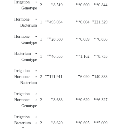
Irrigation *
**
n.s
n.s
2
8.519
0.690
0.844
Genotype
Hormone *
***
n.s
**
1
495.034
0.004
221.329
Bacterium
Hormone *
***
n.s
n.s
1
28.380
0.059
0.856
Genotype
Bacterium *
***
n.s
n.s
1
46.355
1.162
8.735
Genotype
Irrigation *
***
**
**
Hormone *
2
171.911
6.020
140.333
Bacterium
Irrigation *
**
n.s
n.s
Hormone *
2
8.683
0.629
6.327
Genotype
Irrigation *
**
n.s
n.s
Bacterium *
2
8.620
0.695
5.009