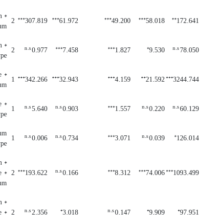
n *
***
***
***
***
**
2
307.819
61.972
49.200
58.018
172.641
ium
n *
n.s
***
***
*
n.s
2
0.977
7.458
1.827
9.530
78.050
ype
 *
***
***
***
**
***
1
342.266
32.943
4.159
21.592
3244.744
ium
 *
n.s
n.s
***
n.s
n.s
1
5.640
0.903
1.557
0.220
60.129
ype
ium
n.s
n.s
***
n.s
*
1
0.006
0.734
3.071
0.039
126.014
ype
n *
***
n.s
***
***
***
 *
2
193.622
0.166
8.312
74.006
1093.499
ium
n *
n.s
*
n.s
*
*
 *
2
2.356
3.018
0.147
9.909
97.951