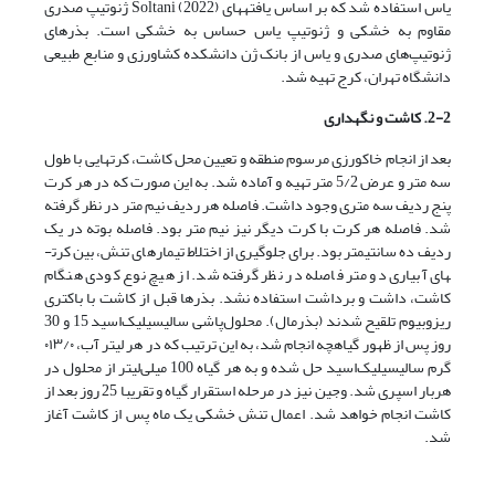
یاس استفاده شد که بر اساس یافته­های Soltani (2022) ژنوتیپ صدری
مقاوم به خشکی و ژنوتیپ یاس حساس به خشکی است. بذرهای
ژنوتیپ‌های صدری و یاس از بانک ژن دانشکده کشاورزی و منابع طبیعی
دانشگاه تهران، کرج تهیه شد.
2-2. کاشت و نگهداری
بعد از انجام خاکورزی مرسوم منطقه و تعیین محل کاشت، کرت­هایی با طول
سه متر و عرض 5/2 متر تهیه و آماده شد. به این صورت که در هر کرت
پنج ردیف سه متری وجود داشت. فاصله هر ردیف نیم متر در نظر گرفته
شد. فاصله هر کرت با کرت دیگر نیز نیم متر بود. فاصله بوته در یک
ردیف ده سانتی­متر بود. برای جلوگیری از اختلاط تیمارهای تنش، بین کرت­
های آبیاری دو متر فاصله در نظر گرفته شد. از هیچ نوع کودی هنگام
کاشت، داشت و برداشت استفاده نشد. بذرها قبل از کاشت با باکتری
ریزوبیوم تلقیح شدند (بذرمال). محلول‌پاشی سالیسیلیک‌اسید 15 و 30
روز پس از ظهور گیاهچه انجام شد، به این ترتیب که در هر لیتر آب، ۰۱۳/۰
گرم سالیسیلیک‌اسید حل شده و به هر گیاه 100 میلی‌لیتر از محلول در
هربار اسپری شد. وجین نیز در مرحله استقرار گیاه و تقریبا 25 روز بعد از
کاشت انجام خواهد شد. اعمال تنش خشکی یک ماه پس از کاشت آغاز
شد.