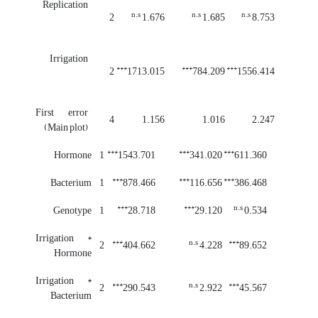
Replication
n.s
n.s
n.s
2
1.676
1.685
8.753
Irrigation
***
***
***
2
1713.015
784.209
1556.414
First error
4
1.156
1.016
2.247
(Main plot)
***
***
***
Hormone
1
1543.701
341.020
611.360
***
***
***
Bacterium
1
878.466
116.656
386.468
***
***
n.s
Genotype
1
28.718
29.120
0.534
Irrigation *
***
n.s
***
2
404.662
4.228
89.652
Hormone
Irrigation *
***
n.s
***
2
290.543
2.922
45.567
Bacterium