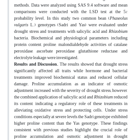
methods. Data were analyzed using SAS 9.4 software, and mean
comparisons were conducted with the LSD test at the 5%
probability level. In this study, two common bean (
Phaseolus
vulgaris
L.) genotypes (Sadri and Yas) were evaluated under
drought stress and treatments with salicylic acid and
Rhizobium
bacteria. Biochemical and physiological parameters, including
protein content, proline, malondialdehyde, activities of catalase,
peroxidase, ascorbate peroxidase, glutathione reductase, and
electrolyte leakage, were investigated.
Results and Discussion.
The results showed that drought stress
significantly affected all traits, while hormone and bacterial
treatments improved biochemical status and reduced cellular
damage. Proline accumulation, as an indicator of osmotic
adjustment, increased with the severity of drought stress; however,
the combined application of salicylic acid and
Rhizobium
reduced
its content, indicating a regulatory role of these treatments in
alleviating oxidative stress and protecting cells. Under stress
conditions, especially at severe levels, the Sadri genotype exhibited
higher proline content than the Yas genotype. These findings,
consistent with previous studies, highlight the crucial role of
proline accumulation and osmotic adjustment in drought