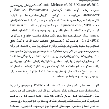
(Gontia-Mishra
et al.,
2016; Khan
et al.,
2019). باکتری‌های ریزوسفری
محرک رشد گیاه مانند گونه‌های
Pseudomonas
،
Bacillus
و
Azotobacter
می‌توانند با ترشح اگزوپلی‌ساکاریدها و تولید
آنتی‌بیوتیک‌های طبیعی، مقاومت گیاهان را در برابر شرایط سخت افزایش
دهند (Ojuederie
2019). در یک پژوهشFeizian
et al.,
(2017)
et al.
گزارش کردند که استفاده از باکتری ریزوبیوم سویه 160، گیاه لوبیا قادر
به تحمل تنش خشکی متوسط بدون افت عملکرد است. خاوری و شاکرمی
(2019) گزارش کردند که ژنوتیپ‌های مختلف لوبیا قرمز واکنش‌های
متفاوتی به تلقیح باکتری ازتوباکتر و قارچ میکوریزا نشان دادند. هر رقم
به میزان متفاوتی در افزایش عملکرد دانه و محتوای پروتئین دانه پاسخ
داد، به­طوری­که بیشترین اثر ترکیبی بر عملکرد دانه در رقم گلی مشاهده
شد و سایر ارقام نیز به­ترتیب مقادیر متفاوتی افزایش عملکرد و پروتئین
را تجربه کردند. این یافته‌ها نشان‌دهنده وجود تفاوت ژنوتیپ × تیمار (G
× T) در پاسخ به کودهای زیستی و اهمیت انتخاب ژنوتیپ مناسب برای
بهره‌وری بهینه در شرایط مزرعه است.
کاربرد همزمان باکتری‌های محرک رشد گیاه (PGPR) و هورمون‌پاشی با
سالیسیلیک­اسید می‌تواند نقش بسزایی در افزایش مقاومت گیاهان تحت
تنش خشکی ایفا کند. نتایج پژوهش‌ها نشان داده است که این ترکیب
علاوه­بر کاهش نشت الکترولیت از غشاهای سلولی، موجب پایداری بیشتر
ساختار غشا و کاهش آسیب‌های اکسیداتیو می‌شود. همچنین، استفاده