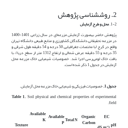
2. روش­شناسی پژوهش
1-2.
محل و طرح آزمایش
پژوهش حاضر به­صورت آزمایش مزرعه‌ای در سال زراعی 1401-1400
در مزرعه تحقیقاتی دانشکدگان کشاورزی و منابع طبیعی دانشگاه تهران
واقع در کرج (با مختصات جغرافیایی 50 درجه و 54 دقیقه طول شرقی و
35 درجه و 55 دقیقه عرض شمالی و ارتفاع 1312 متر از سطح دریا)، با
بافت خاک لومی‌رسی اجرا شد. خصوصیات شیمیایی خاک مزرعه محل
آزمایش در جدول 1 ذکر شده است.
جدول 1.
خصوصیات فیزیکی و شیمیایی خاک مزرعه محل آزمایش.
Table 1.
Soil physical and chemical properties of experimental
field.
Available
Available
Organic
EC
K
Total N
P
Carbon
Texture
pH
-
(dS.m