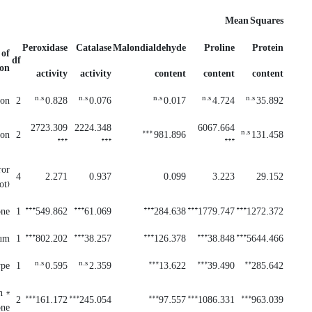
Mean Squares
Peroxidase
Catalase
Malondialdehyde
Proline
Protein
 of
df
ion
activity
activity
content
content
content
n.s
n.s
n.s
n.s
n.s
ion
2
0.828
0.076
0.017
4.724
35.892
2723.309
2224.348
6067.664
***
n.s
ion
2
981.896
131.458
***
***
***
ror
4
2.271
0.937
0.099
3.223
29.152
ot)
***
***
***
***
***
ne
1
549.862
61.069
284.638
1779.747
1272.372
***
***
***
***
***
ium
1
802.202
38.257
126.378
38.848
5644.466
n.s
n.s
***
***
**
ype
1
0.595
2.359
13.622
39.490
285.642
n *
***
***
***
***
***
2
161.172
245.054
97.557
1086.331
963.039
ne