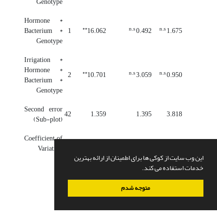
Genotype
Hormone *
**
n.s
n.s
Bacterium *
1
16.062
0.492
1.675
Genotype
Irrigation *
Hormone *
**
n.s
n.s
2
10.701
3.059
0.950
Bacterium *
Genotype
Second error
42
1.359
1.395
3.818
(Sub-plot)
Coefficient of
Variation
5.88
7.06
13.43
این وب سایت از کوکی ها برای اطمینان از ارائه بهترین
خدمات استفاده می کند.
متوجه شدم