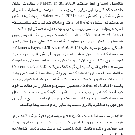
پتانسیل اسمزی ایفا می‌کند (Naeem
et al.,
2020). مطالعات نشان
داده‌اند که کاربرد این ترکیب می‌تواند تا ۳۰ درصد از خسارات ناشی از
تنش خشکی را کاهش دهد (Salem
et al.,
2021). پژوهش‌ها نشان
می‌دهند که استفاده توأم از این باکتری‌ها با ترکیباتی مانند سالیسیلیک­
اسید می‌تواند اثرات سینرژیستی در بهبود تحمل به خشکی ایجاد کند
(Mehrasa
et al.,
2022). سالیسیلیک‌اسید به­عنوان یک فیتوهورمون
شبه‌فنولی، نقش مهمی در مقاومت گیاه به تنش‌های غیرزیستی نظیر
خشکی، شوری و سرما دارد (Alamer & Fayez, 2020; Khan
et al.,
2014).
سالیسیلیک‌اسید ضمن تنظیم انتقال یون، افزایش فتوسنتز، بهبود
نفوذپذیری غشا، القای بیان ژن و افزایش جذب عناصر معدنی، به تقویت
سیستم دفاعی آنتی‌اکسیدانی گیاه کمک می‌کند .(Naeem
et al.,
2020)
مطالعات مختلف نشان داده‌اند که محلول‌پاشی سالیسیلیک‌اسید می‌تواند
آسیب اکسیداتیو را کاهش داده و رشد گیاه را در شرایط کم‌آبی بهبود
بخشد (Salem
et al.,
2021). همچنین سپهری و همکاران در مطالعات خود
دریافتند که انواع ژنوتیپ لوبیا تاثیرات گوناگونی نسبت به اعمال
سالیسیلیک­اسید از خود نشان می­دهند و برخی ارقام با اسپری برگی این
هورمون به عملکرد بالاتری نسبت به سایر ارقام دست پیدا می­کنند.
علاوه­بر سالیسیلیک‌اسید، باکتری‌های ریزوسفری محرک رشد گیاه نیز از
طریق تثبیت نیتروژن، افزایش دسترسی به عناصر غذایی، تولید
هورمون‌های رشد و کاهش تنش اکسیداتیو، باعث بهبود تحمل گیاهان به
خشکی می‌شوند