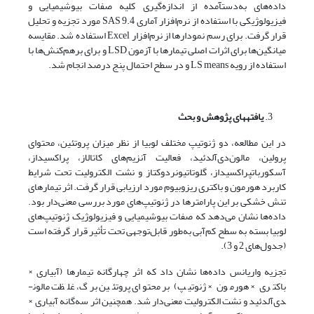
داده‌های به‌دست­آمده از اندازه‌گیری کلیه صفات بیوشیمیایی و
فیزیولوژیکی با استفاده از نرم‌افزار آماری 9.4 SAS مورد تجزیه و تحلیل
قرار گرفت. برای رسم نمودارها از نرم‌افزار Excel استفاده شد. مقایسه
میانگین‌ها برای اثرات اصلی تیمارها با آزمون LSD و برای برهم‌کنش‌ها با
استفاده از رویه LS means و در سطح احتمال پنج درصد انجام شد.
یافته
های پژوهش و بحث
در این مطالعه، دو ژنوتیپ‌ مختلف لوبیا از نظر میزان پروتئین، محتوای
پرولین، مالون‌دی‌آلدئید، فعالیت آنزیم‌های کاتالاز، پراکسیداز،
آسکوربات­پراکسیداز، گلوتاتیون­ردوکتاز و نشت الکترولیت تحت شرایط
کاربرد هورمون و باکتری ریزوبیوم مورد ارزیابی قرار گرفت. اثر تیمارهای
تنش خشکی بر این پارامترها در ژنوتیپ‌های مورد بررسی معنی‌دار بود.
داده‌ها نشان می‌دهد که صفات بیوشیمیایی و فیزیولوژیک ژنوتیپ‌های
لوبیا بسته به سطح کم‌آبی به‌طور قابل‌توجهی تحت تأثیر قرار گرفته است
(جدول‌های 2 و 3).
تجزیه واریانس داده‌ها نشان داد که اثر چهارگانه تیمارها (آبیاری ×
باکتری × هورمون × ژنوتیپ) بر محتوای پروتئین برگ، غلظت مالون­
دی‌آلدئید و نشت الکترولیت معنی‌دار شد. همچنین اثر سه‌گانه آبیاری ×