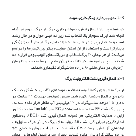
2-3. نمونه­برداری و نگهداری نمونه
دو هفته پس از اعمال تنش، نمونه‌برداری برگی از برگ سوم هر گیاه
انجام شد (برگ سوم از بالا انتخاب شد زیرا نه خیلی جوان و در حال رشد
است و نه خیلی پیر و در حال تخلیه مواد، این برگ از نظر فیزیولوژیکی
پایدارتر است و استفاده از آن امکان مقایسه بهتر بین تیمارها را فراهم
می‌کند). از هر تیمار، ۲۰ برگ انتخاب و در پاکت‌های آلومینیومی قرار داده
شدند. سپس نمونه‌ها در تانک نیتروژن مایع سریعاً منجمد و تا زمان
آزمایش در دمای منفی ۸۰ درجه سانتی‌گراد نگهداری شدند.
2-4. اندازه‌گیری نشت الکترولیت‌ برگ
از برگ‌های جوان کاملاً توسعه‌یافته نمونه‌های ۳۰تایی به شکل دیسک
دایره‌ای با اندازه یکسان تهیه شد. سپس نمونه‌ها به­مدت ۲۴ ساعت در
دمای ۲۵ درجه سانتی‌گراد در ۳۰ میلی‌لیتر آب مقطر قرار داده شدند.
پس از گذشت ۲۴ ساعت، با استفاده ازEC متر (Ino lab ساخت کشور
ژاپن)، هدایت الکتریکی هر نمونه اندازه‌گیری شد (EC1). به‌منظور
اندازه‌گیری میزان کل نشت الکترولیت‌های برگ در اثر مرگ سلول‌ها،
لوله‌های آزمایش به­مدت ۴۵ دقیقه در حمام آب جوش با دمای ۹۵
درجه سانتی‌گراد قرار داده شدند. بعد از سرد شدن لوله‌ها در دمای