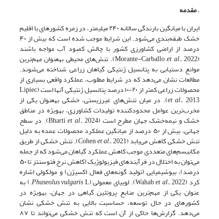
. مقدمه
ایران با میانگین بارندگی سالانه ۲۴۰ میلیمتر، در زمره کشورهای با اقلیم
خشک طبقه‌بندی می‌شود. این شرایط موجب شده است که بیش از ۴۰
درصد از اراضی کشاورزی کشور با چالش کمبود آب مواجه باشند
(Morante-Carballo
et al.,
2022). تنش‌های محیطی به­عنوان مهم‌ترین
موانع دست­یابی به پتانسیل ژنتیکی گیاهان زراعی شناخته می‌شوند.
مطالعات نشان می‌دهد که در شرایط مطلوب، عملکرد واقعی بسیاری از
محصولات زراعی کمتر از ۲۰-۱۰ درصد پتانسیل ژنتیکی آنها است (Lipiec
et al.,
2013). در میان تنش‌های غیرزیستی، خشکی به­عنوان یکی از
مخرب‌ترین عوامل محدودکننده تولیدات کشاورزی، به­ویژه در مناطق
خشک و نیمه‌خشک جهان مطرح است (Bharti
et al.,
2024). در سطح
جهانی، بیش از ۵۰ درصد از میانگین عملکرد محصولات عمده به دلیل
تنش خشکی کاهش می‌یابد (Cohen
et al.,
2021). تنش خشکی از طریق
مکانیسم‌های متعددی موجب کاهش عملکرد گیاهان می‌شود که از جمله
می‌توان به اختلال در فرآیندهای فیزیولوژیک (کاهش نرخ فتوسنتز تا ۵۰
درصد)، بیوشیمیایی (تولید گونه‌های فعال اکسیژن) و مولکولی اشاره
کرد (Wahab
2022). لوبیای معمولی (
et al.,
Phaseolus vulgaris
L.) به
عنوان یکی از مهم‌ترین منابع پروتئین گیاهی در جهان، به­ویژه در
کشورهای در حال توسعه، حساسیت بالایی به تنش خشکی نشان
می‌دهد. گزارش‌ها حاکی از آن است که تنش خشکی می‌تواند تا ۸۷