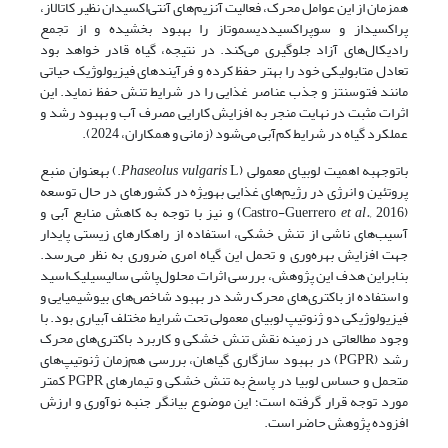
همزمان از این عوامل محرک، فعالیت آنزیم‌های آنتی‌اکسیدان نظیر کاتالاز،
پراکسیداز و سوپراکسیددیسموتاز را بهبود بخشیده و از تجمع
رادیکال‌های آزاد جلوگیری می‌کند. در نتیجه، گیاه قادر خواهد بود
تعادل متابولیکی خود را بهتر حفظ کرده و فرآیندهای فیزیولوژیک حیاتی
مانند فتوسنتز و جذب عناصر غذایی را در شرایط تنش حفظ نماید. این
اثرات مثبت در نهایت منجر به افزایش کارایی مصرف آب و بهبود رشد و
عملکرد گیاه در شرایط کم‌آبی می‌شود (زمانی و همکاران، 2024).
با­توجه­به اهمیت لوبیای معمولی (
Phaseolus vulgaris
L.) به­عنوان منبع
پروتئین و انرژی در رژیم‌های غذایی به­ویژه در کشورهای در حال توسعه
(Castro-Guerrero
et al.,
2016) و نیز با توجه به کاهش منابع آبی و
آسیب‌های ناشی از تنش خشکی، استفاده از راهکارهای زیستی پایدار
جهت افزایش بهره‌وری و تحمل این گیاه امری ضروری به نظر می‌رسد.
بنابراین هدف این پژوهش، بررسی اثرات محلول‌پاشی سالیسیلیک‌اسید
و استفاده از باکتری‌های محرک رشد در بهبود شاخص‌های بیوشیمیایی و
فیزیولوژیکی دو ژنوتیپ لوبیای معمولی تحت شرایط مختلف آبیاری بود. با
وجود مطالعاتی در زمینه‌ نقش تنش خشکی و کاربرد باکتری‌های محرک
رشد (PGPR) در بهبود سازگاری گیاهان، بررسی هم‌زمان ژنوتیپ‌های
متحمل و حساس لوبیا در پاسخ به تنش خشکی و تیمارهای PGPR کمتر
مورد توجه قرار گرفته است؛ این موضوع بیانگر جنبه‌ نوآوری و ارزش
افزوده پژوهش حاضر است.