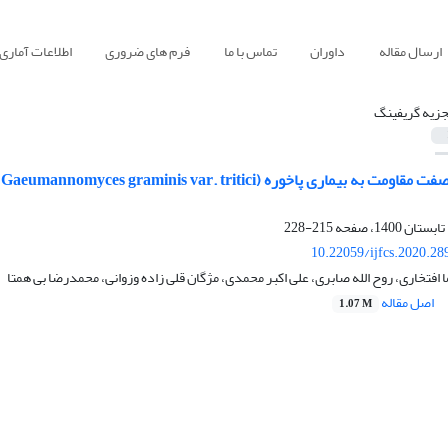
ارسال مقاله
داوران
تماس با ما
فرم های ضروری
اطلاعات آماری
جزیه گریفینگ
215-228
10.22059/ijfcs.2020.2
فتخاری، روح الله صابری، علی اکبر محمدی، مژگان قلی زاده وزوانی، محمدرضا بی همتا
اصل مقاله
1.07 M