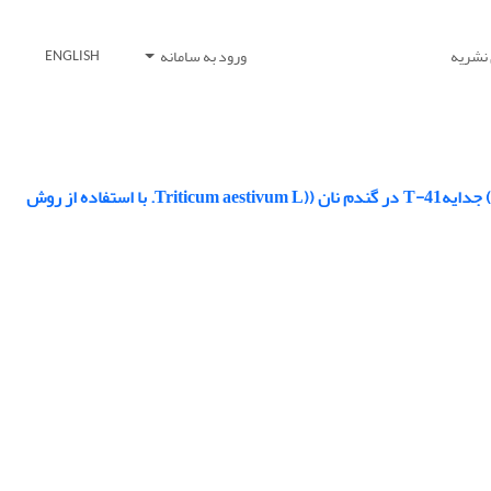
 نشریه
ورود به سامانه
ENGLISH
بررسی ژنتیکی صفت مقاومت به بیماری پاخوره (Gaeumannomyces graminis var. tritici) جدایهT-41 در گندم نان ((Triticum aestivum L. با استفاده از روش