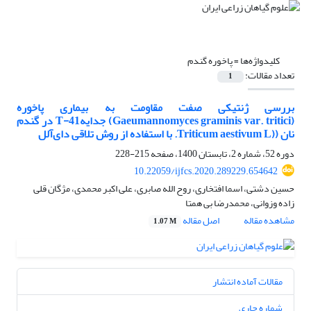
کلیدواژه‌ها =
پاخوره گندم
تعداد مقالات:
1
بررسی ژنتیکی صفت مقاومت به بیماری پاخوره
(Gaeumannomyces graminis var. tritici) جدایهT-41 در گندم
نان ((Triticum aestivum L. با استفاده از روش تلاقی دای‌آلل
دوره 52، شماره 2، تابستان 1400، صفحه
215-228
10.22059/ijfcs.2020.289229.654642
حسین دشتی، اسما افتخاری، روح الله صابری، علی اکبر محمدی، مژگان قلی
زاده وزوانی، محمدرضا بی همتا
مشاهده مقاله
اصل مقاله
1.07 M
مقالات آماده انتشار
شماره جاری