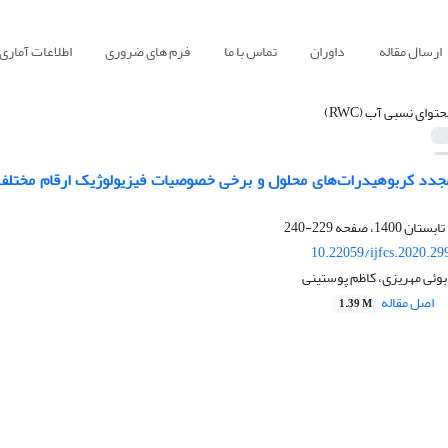
ارسال مقاله
داوران
تماس با ما
فرم های ضروری
اطلاعات آماری
حتوای نسبی آب (RWC)
229-240
10.22059/ijfcs.2020.2
ابوئی مهریزی، کاظم پوستینی
اصل مقاله
1.39 M