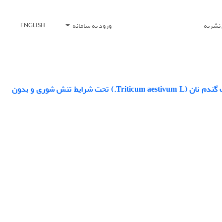
 نشریه
ورود به سامانه
ENGLISH
ارزیابی انتقال مجدد کربوهیدرات‌های محلول و برخی خصوصیات فیزیولوژیک ارقام مختلف گندم نان (Triticum aestivum L.) تحت شرایط تنش شوری و بدون