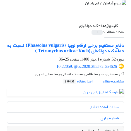
کلیدواژه‌ها =
کنه دو­لکه­ای
تعداد مقالات:
1
دفاع مستقیم برخی ارقام لوبیا (Phaseolus vulgaris) نسبت به
حمله کنه دو‌لکه‌ای (Tetranychus urticae Koch.)
دوره 52، شماره 1، بهار 1400، صفحه
25-36
10.22059/ijfcs.2020.285372.654626
آذر محمدی، علیرضا طالعی، محمد خانجانی، رضا معالی امیری
مشاهده مقاله
اصل مقاله
2.04 M
مقالات آماده انتشار
شماره جاری
شماره‌های پیشین نشریه