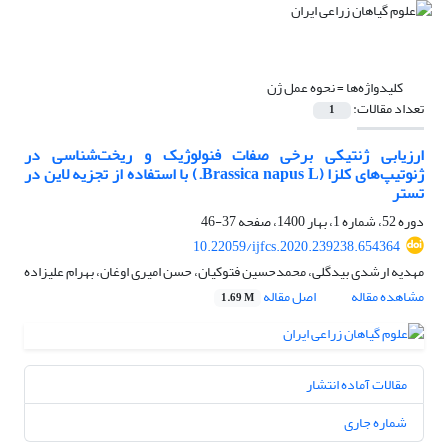
کلیدواژه‌ها =
نحوه عمل ژن
تعداد مقالات:
1
ارزیابی ژنتیکی برخی صفات فنولوژیک و ریخت‌شناسی در
ژنوتیپ‌های کلزا (Brassica napus L.) با استفاده از تجزیه لاین در
تستر
دوره 52، شماره 1، بهار 1400، صفحه
37-46
10.22059/ijfcs.2020.239238.654364
مهدیه ارشدی بیدگلی، محمدحسین فتوکیان، حسن امیری اوغان، بهرام علیزاده
مشاهده مقاله
اصل مقاله
1.69 M
مقالات آماده انتشار
شماره جاری