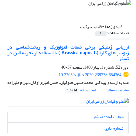
کلیدواژه‌ها =
قابلیت ترکیب
تعداد مقالات:
1
ارزیابی ژنتیکی برخی صفات فنولوژیک و ریخت‌شناسی در
ژنوتیپ‌های کلزا (Brassica napus L.) با استفاده از تجزیه لاین در
تستر
دوره 52، شماره 1، بهار 1400، صفحه
37-46
10.22059/ijfcs.2020.239238.654364
مهدیه ارشدی بیدگلی، محمدحسین فتوکیان، حسن امیری اوغان، بهرام علیزاده
مشاهده مقاله
اصل مقاله
1.69 M
مقالات آماده انتشار
شماره جاری