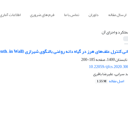
ارسال مقاله
داوران
تماس با ما
فرم های ضروری
اطلاعات آماری
ملکرد و اجزای آن
ف‌های ‌هرز در گیاه دانه روغنی بالنگوی شیرازی (Lallemantia royleana Benth. in Wall) در منطقه‌ی نقده
185-200
10.22059/ijfcs.2020.3
 سرابی، علیرضا باقری
اصل مقاله
1.55 M