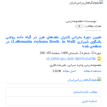
نویسنده =
معصومه زینی
تعداد مقالات:
1
تعیین دوره بحرانی کنترل علف‌های ‌هرز در گیاه دانه روغنی
بالنگوی شیرازی (Lallemantia royleana Benth. in Wall) در
منطقه‌ی نقده
دوره 52، شماره 2، تابستان 1400، صفحه
185-200
10.22059/ijfcs.2020.300370.654708
معصومه زینی، وحید سرابی، علیرضا باقری
مشاهده مقاله
اصل مقاله
1.55 M
مقالات آماده انتشار
شماره جاری