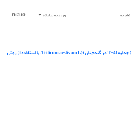
 نشریه
ورود به سامانه
ENGLISH
بررسی ژنتیکی صفت مقاومت به بیماری پاخوره (Gaeumannomyces graminis var. tritici) جدایهT-41 در گندم نان ((Triticum aestivum L. با استفاده از روش