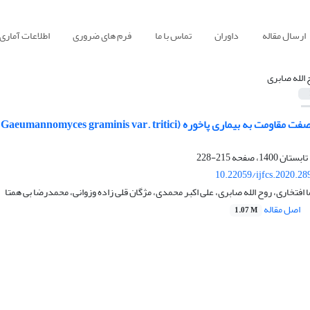
ارسال مقاله
داوران
تماس با ما
فرم های ضروری
اطلاعات آماری
 الله صابری
215-228
10.22059/ijfcs.2020.2
فتخاری، روح الله صابری، علی اکبر محمدی، مژگان قلی زاده وزوانی، محمدرضا بی همتا
اصل مقاله
1.07 M